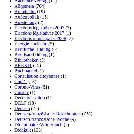
Aachener Vertrag
(17)
Allgemein
(764)
Architektur
(19)
Außenpolitik
(15)
Ausstellung
(2)
Élections législatives 2007
(7)
Élections législatives 2017
(1)
Élections municipales 2008
(7)
Énergie nucléaire
(5)
Berufliche Bildung
(6)
Berufsausbildung
(1)
Bibliotheken
(3)
BREXIT
(15)
Buchhandel
(1)
Consultation citoyennes
(1)
Cop21
(18)
Corona-Virus
(61)
Cuisine
(1)
Décentralisation
(1)
DELF
(18)
Deutsch
(21)
Deutsch-französische Beziehungen
(724)
Deutsch-französische Woche
(9)
Dictionnaire /Wörterbuch
(2)
Didaktik
(103)