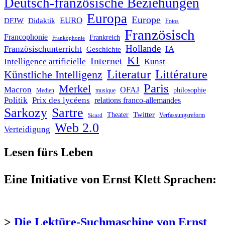
Deutsch-französische Beziehungen
Europa
Europe
EURO
DFJW
Didaktik
Fotos
Französisch
Francophonie
Frankreich
Frankophonie
Hollande
Französischunterricht
IA
Geschichte
KI
Internet
Intelligence artificielle
Kunst
Literatur
Littérature
Künstliche Intelligenz
Paris
Merkel
Macron
OFAJ
philosophie
Medien
musique
Politik
Prix des lycéens
relations franco-allemandes
Sarkozy
Sartre
Twitter
Theater
Verfassungsreform
Sicard
Web 2.0
Verteidigung
Lesen fürs Leben
Eine Initiative von Ernst Klett Sprachen:
>
Die Lektüre-Suchmaschine von Ernst