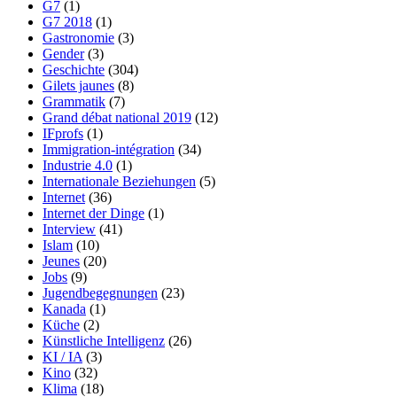
G7
(1)
G7 2018
(1)
Gastronomie
(3)
Gender
(3)
Geschichte
(304)
Gilets jaunes
(8)
Grammatik
(7)
Grand débat national 2019
(12)
IFprofs
(1)
Immigration-intégration
(34)
Industrie 4.0
(1)
Internationale Beziehungen
(5)
Internet
(36)
Internet der Dinge
(1)
Interview
(41)
Islam
(10)
Jeunes
(20)
Jobs
(9)
Jugendbegegnungen
(23)
Kanada
(1)
Küche
(2)
Künstliche Intelligenz
(26)
KI / IA
(3)
Kino
(32)
Klima
(18)