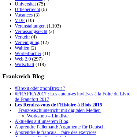
Universität
(75)
Urheberrecht
(6)
Vacances
(3)
VDF
(10)
Veranstaltungen
(1.103)
Verfassungsrecht
(2)
Verkehr
(4)
Verteidigung
(12)
Wahlen
(2)
Wörterbücher
(11)
Web 2.0
(297)
Wirtschaft
(118)
Frankreich-Blog
#Brexit oder #nonBrexit ?
#FRAFRA2017 : Les auteur-es invité-es à la Foire du Livre
de Francfort 2017
Les Rendez-vous de l’Histoire à Blois 2015
1.
Französischunterricht mit digitalen Medien
Workshop – Linkliste
Aktuelles auf unserem Blog
Apprendre l’allemand: Argumente für Deutsch
Apprendre le français – faire des exercices