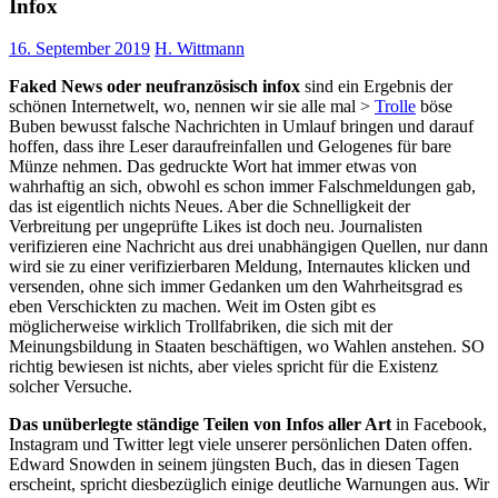
Infox
16. September 2019
H. Wittmann
Faked News oder neufranzösisch infox
sind ein Ergebnis der
schönen Internetwelt, wo, nennen wir sie alle mal >
Trolle
böse
Buben bewusst falsche Nachrichten in Umlauf bringen und darauf
hoffen, dass ihre Leser daraufreinfallen und Gelogenes für bare
Münze nehmen. Das gedruckte Wort hat immer etwas von
wahrhaftig an sich, obwohl es schon immer Falschmeldungen gab,
das ist eigentlich nichts Neues. Aber die Schnelligkeit der
Verbreitung per ungeprüfte Likes ist doch neu. Journalisten
verifizieren eine Nachricht aus drei unabhängigen Quellen, nur dann
wird sie zu einer verifizierbaren Meldung, Internautes klicken und
versenden, ohne sich immer Gedanken um den Wahrheitsgrad es
eben Verschickten zu machen. Weit im Osten gibt es
möglicherweise wirklich Trollfabriken, die sich mit der
Meinungsbildung in Staaten beschäftigen, wo Wahlen anstehen. SO
richtig bewiesen ist nichts, aber vieles spricht für die Existenz
solcher Versuche.
Das unüberlegte ständige Teilen von Infos aller Art
in Facebook,
Instagram und Twitter legt viele unserer persönlichen Daten offen.
Edward Snowden in seinem jüngsten Buch, das in diesen Tagen
erscheint, spricht diesbezüglich einige deutliche Warnungen aus. Wir