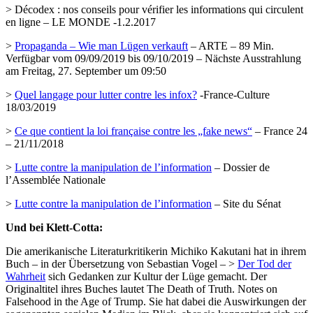
> Décodex : nos conseils pour vérifier les informations qui circulent
en ligne – LE MONDE -1.2.2017
>
Propaganda – Wie man Lügen verkauft
– ARTE – 89 Min.
Verfügbar vom 09/09/2019 bis 09/10/2019 – Nächste Ausstrahlung
am Freitag, 27. September um 09:50
>
Quel langage pour lutter contre les infox?
-France-Culture
18/03/2019
>
Ce que contient la loi française contre les „fake news“
– France 24
– 21/11/2018
>
Lutte contre la manipulation de l’information
– Dossier de
l’Assemblée Nationale
>
Lutte contre la manipulation de l’information
– Site du Sénat
Und bei Klett-Cotta:
Die am
erikanische Literaturkritikerin Michiko Kakutani hat in ihrem
Buch – in der Übersetzung von Sebastian Vogel – >
Der Tod der
Wahrheit
sich Gedanken zur Kultur der Lüge gemacht. Der
Originaltitel ihres Buches lautet The Death of Truth. Notes on
Falsehood in the Age of Trump. Sie hat dabei die Auswirkungen der