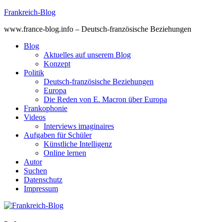
Skip
Frankreich-Blog
to
www.france-blog.info – Deutsch-französische Beziehungen
content
Blog
Aktuelles auf unserem Blog
Konzept
Politik
Deutsch-französische Beziehungen
Europa
Die Reden von E. Macron über Europa
Frankophonie
Videos
Interviews imaginaires
Aufgaben für Schüler
Künstliche Intelligenz
Online lernen
Autor
Suchen
Datenschutz
Impressum