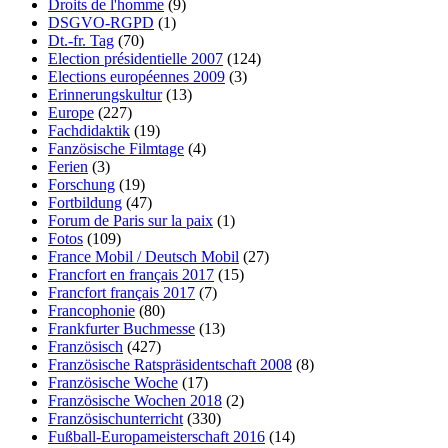
Droits de l'homme
(9)
DSGVO-RGPD
(1)
Dt.-fr. Tag
(70)
Election présidentielle 2007
(124)
Elections européennes 2009
(3)
Erinnerungskultur
(13)
Europe
(227)
Fachdidaktik
(19)
Fanzösische Filmtage
(4)
Ferien
(3)
Forschung
(19)
Fortbildung
(47)
Forum de Paris sur la paix
(1)
Fotos
(109)
France Mobil / Deutsch Mobil
(27)
Francfort en français 2017
(15)
Francfort français 2017
(7)
Francophonie
(80)
Frankfurter Buchmesse
(13)
Französisch
(427)
Französische Ratspräsidentschaft 2008
(8)
Französische Woche
(17)
Französische Wochen 2018
(2)
Französischunterricht
(330)
Fußball-Europameisterschaft 2016
(14)