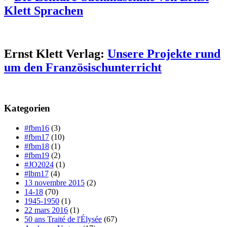
Klett Sprachen
Ernst Klett Verlag:
Unsere Projekte rund
um den Französischunterricht
Kategorien
#fbm16
(3)
#fbm17
(10)
#fbm18
(1)
#fbm19
(2)
#JO2024
(1)
#lbm17
(4)
13 novembre 2015
(2)
14-18
(70)
1945-1950
(1)
22 mars 2016
(1)
50 ans Traité de l'Élysée
(67)