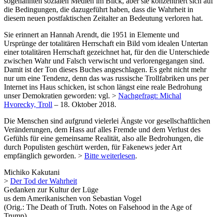
sogenannten sozialen Medien im Blick, aber sie konzentriert sich auf
die Bedingungen, die dazugeführt haben, dass die Wahrheit in
diesem neuen postfaktischen Zeitalter an Bedeutung verloren hat.
Sie erinnert an Hannah Arendt, die 1951 in Elemente und
Ursprünge der totalitären Herrschaft ein Bild vom idealen Untertan
einer totalitären Herrschaft gezeichnet hat, für den die Unterschiede
zwischen Wahr und Falsch verwischt und verlorengegangen sind.
Damit ist der Ton dieses Buches angeschlagen. Es geht nicht mehr
nur um eine Tendenz, denn das was russische Trollfabriken uns per
Internet ins Haus schicken, ist schon längst eine reale Bedrohung
unser Demokratien geworden: vgl. >
Nachgefragt: Michal
Hvorecky, Troll
– 18. Oktober 2018.
Die Menschen sind aufgrund vielerlei Ängste vor gesellschaftlichen
Veränderungen, dem Hass auf alles Fremde und dem Verlust des
Gefühls für eine gemeinsame Realität, also alle Bedrohungen, die
durch Populisten geschürt werden, für Fakenews jeder Art
empfänglich geworden. >
Bitte weiterlesen
.
Michiko Kakutani
>
Der Tod der Wahrheit
Gedanken zur Kultur der Lüge
us dem Amerikanischen von Sebastian Vogel
(Orig.: The Death of Truth. Notes on Falsehood in the Age of
Trump)