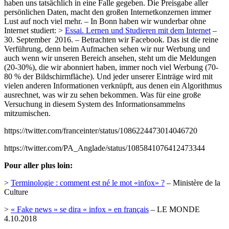
haben uns tatsächlich in eine Falle gegeben. Die Preisgabe aller
persönlichen Daten, macht den großen Internetkonzernen immer
Lust auf noch viel mehr. – In Bonn haben wir wunderbar ohne
Internet studiert: >
Essai. Lernen und Studieren mit dem Internet
–
30. September 2016. – Betrachten wir Facebook. Das ist die reine
Verführung, denn beim Aufmachen sehen wir nur Werbung und
auch wenn wir unseren Bereich ansehen, steht um die Meldungen
(20-30%), die wir abonniert haben, immer noch viel Werbung (70-
80 % der Bildschirmfläche). Und jeder unserer Einträge wird mit
vielen anderen Informationen verknüpft, aus denen ein Algorithmus
ausrechnet, was wir zu sehen bekommen. Was für eine große
Versuchung in diesem System des Informationsammelns
mitzumischen.
https://twitter.com/franceinter/status/1086224473014046720
https://twitter.com/PA_Anglade/status/1085841076412473344
Pour aller plus loin:
>
Terminologie : comment est né le mot «infox» ?
– Ministère de la
Culture
>
« Fake news » se dira « infox » en français
– LE MONDE
4.10.2018