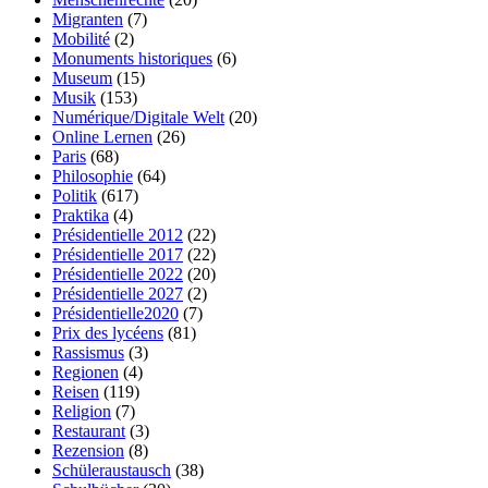
Migranten
(7)
Mobilité
(2)
Monuments historiques
(6)
Museum
(15)
Musik
(153)
Numérique/Digitale Welt
(20)
Online Lernen
(26)
Paris
(68)
Philosophie
(64)
Politik
(617)
Praktika
(4)
Présidentielle 2012
(22)
Présidentielle 2017
(22)
Présidentielle 2022
(20)
Présidentielle 2027
(2)
Présidentielle2020
(7)
Prix des lycéens
(81)
Rassismus
(3)
Regionen
(4)
Reisen
(119)
Religion
(7)
Restaurant
(3)
Rezension
(8)
Schüleraustausch
(38)