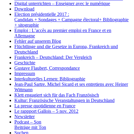
Digital unterrichten – Enseigner avec le numérique
Download
Election présidentielle 2017 :
Candidats + Sondages + Campagne électoral+ Bibliographie
+ sitographie
Emploi : L’accès au premier emploi en France et en
Allemagne
Fehler auf unserem Blog
Flüchtlinge und die Gesetze in Europa, Frankreich und
Deutschland
Frankreich – Deutschland: Der Vergleich
Geschichte
Gustave Flaubert, Correspondance
Impressum
Interkulturelles Lernen: Bibliographie
Jean-Paul Sartre. Michel Sicard et ses entretiens avec Heiner
Wittmann
Klett engagiert sich für das Fach Französisch
Kultur: Französische Veranstaltungen in Deutschland
La presse quotidienne en France
Le rappport Gallois – 5 nov. 2012
Newsletter
Podcast – Son
Beiträge mit Ton
Suchen