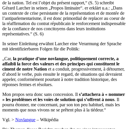
de la nation. Tel est l’objet du présent rapport,“ (S. 5) schreibt
Gérard Larcher in seinen „Propos liminaire“. er erklärt u.a.: „Dans
un contexte de crise persistante de la représentation et de montée de
l’antiparlementarisme, il est donc primordial de replacer au coeur de
la réaffirmation du contrat républicain le renforcement indispensable
de la confiance de nos concitoyens dans leurs institutions
représentatives.“ (S. 6)
In seiner Einleitung erwähnt Larcher eine Verarmung der Sprache
mit identifizierbaren Folgen für die Politik:
„Car,
la pratique d’une novlangue, politiquement correcte, a
affaibli la force des valeurs et des principes qui constituent le
ciment de notre Nation
et a conduit, progressivement, à détourner,
d’abord le verbe, puis ensuite le regard, de situations qui devraient
appeler, conformément pourtant à notre tradition historique, des
réponses fermes et résolues.
Mon propos sera donc sans concession. Il
s’attachera à « nommer
» les problèmes et les voies de solution qui s’offrent à nous
. Il
pourra étonner, me concernant, par son ton peu habituel, mais les
moments que nous vivons ne se prêtent plus à la tiédeur.“
Vgl. >
Novlangue
– Wikipédia