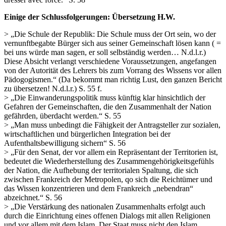
Einige der Schlussfolgerungen:
Übersetzung H.W.
> „Die Schule der Republik: Die Schule muss der Ort sein, wo der
vernunftbegabte Bürger sich aus seiner Gemeinschaft lösen kann ( =
bei uns würde man sagen, er soll selbständig werden… N.d.l.r.)
Diese Absicht verlangt verschiedene Voraussetzungen, angefangen
von der Autorität des Lehrers bis zum Vorrang des Wissens vor allen
Pädogogismen.“ (Da bekommt man richtig Lust, den ganzen Bericht
zu übersetzen! N.d.l.r.) S. 55 f.
> „Die Einwanderungspolitik muss künftig klar hinsichtlich der
Gefahren der Gemeinschaften, die den Zusammenhalt der Nation
gefährden, überdacht werden.“ S. 55
> „Man muss unbedingt die Fähigkeit der Antragsteller zur sozialen,
wirtschaftlichen und bürgerlichen Integration bei der
Aufenthaltsbewilligung sichern“ S. 56
> „Für den Senat, der vor allem ein Repräsentant der Territorien ist,
bedeutet die Wiederherstellung des Zusammengehörigkeitsgefühls
der Nation, die Aufhebung der territorialen Spaltung, die sich
zwischen Frankreich der Metropolen, qo sich die Reichtümer und
das Wissen konzentrieren und dem Frankreich „nebendran“
abzeichnet.“ S. 56
> „Die Verstärkung des nationalen Zusammenhalts erfolgt auch
durch die Einrichtung eines offenen Dialogs mit allen Religionen
und vor allem mit dem Islam. Der Staat muss nicht den Islam