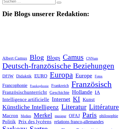
Suche
nach:
Die Blogs unserer Redaktion:
Blog
Camus
Blogs
Albert Camus
CNNum
Deutsch-französische Beziehungen
Europa
Europe
EURO
DFJW
Didaktik
Fotos
Französisch
Francophonie
Frankreich
Frankophonie
Hollande
Französischunterricht
IA
Geschichte
KI
Internet
Intelligence artificielle
Kunst
Literatur
Littérature
Künstliche Intelligenz
Paris
Merkel
Macron
OFAJ
philosophie
Medien
musique
Politik
Prix des lycéens
relations franco-allemandes
Sarkozy
Sartre