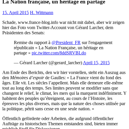
La Nation française, un héritage en partage
15. April 2015
H. Wittmann
Schade, www.france-blog.info war nicht mit dabei, aber wir zeigen
hier das Foto vom Twitter-Account von Gérard Larcher, dem
Präsidenten des Senats:
Remise du rapport à
@President_FR
sur l'engagement
républicain « La Nation Française, un héritage en
partage »
pic.twitter.com/8ddSRVBLdo
— Gérard Larcher (@gerard_larcher)
April 15, 2015
Am Ende des Berichts, den wir hier vorstellen, steht ein Auszug aus
den
Mémoires d’espoir
de Gaulles: « La France vient du fond des
âges. Elle vit. Les siècles l’appellent. Mais elle demeure elle-même
tout au long des temps. Ses limites peuvent se modifier sans que
changent le relief, le climat, les mers qui la marquent indéfiniment. Y
habitent des peuples qu’étreignent, au cours de l’Histoire, les
épreuves les plus diverses, mais que la nature des choses utilisée par
la politique, pétrit sans cesse en une seule nation. »
Öffentlich geförderte oder Arbeiten, die aufgrund öffentlicher
Aufträge zu historischen Themen entstanden sind, bieten immer
reichlich Stoff für Diskussionen.