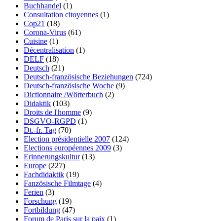
Buchhandel
(1)
Consultation citoyennes
(1)
Cop21
(18)
Corona-Virus
(61)
Cuisine
(1)
Décentralisation
(1)
DELF
(18)
Deutsch
(21)
Deutsch-französische Beziehungen
(724)
Deutsch-französische Woche
(9)
Dictionnaire /Wörterbuch
(2)
Didaktik
(103)
Droits de l'homme
(9)
DSGVO-RGPD
(1)
Dt.-fr. Tag
(70)
Election présidentielle 2007
(124)
Elections européennes 2009
(3)
Erinnerungskultur
(13)
Europe
(227)
Fachdidaktik
(19)
Fanzösische Filmtage
(4)
Ferien
(3)
Forschung
(19)
Fortbildung
(47)
Forum de Paris sur la paix
(1)