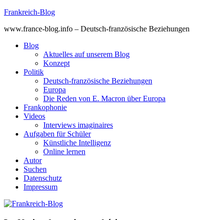
Skip
Frankreich-Blog
to
www.france-blog.info – Deutsch-französische Beziehungen
content
Blog
Aktuelles auf unserem Blog
Konzept
Politik
Deutsch-französische Beziehungen
Europa
Die Reden von E. Macron über Europa
Frankophonie
Videos
Interviews imaginaires
Aufgaben für Schüler
Künstliche Intelligenz
Online lernen
Autor
Suchen
Datenschutz
Impressum