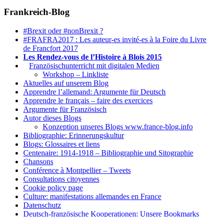
Frankreich-Blog
#Brexit oder #nonBrexit ?
#FRAFRA2017 : Les auteur-es invité-es à la Foire du Livre
de Francfort 2017
Les Rendez-vous de l’Histoire à Blois 2015
1.
Französischunterricht mit digitalen Medien
Workshop – Linkliste
Aktuelles auf unserem Blog
Apprendre l’allemand: Argumente für Deutsch
Apprendre le français – faire des exercices
Argumente für Französisch
Autor dieses Blogs
Konzeption unseres Blogs www.france-blog.info
Bibliographie: Erinnerungskultur
Blogs: Glossaires et liens
Centenaire: 1914-1918 – Bibliographie und Sitographie
Chansons
Conférence à Montpellier – Tweets
Consultations citoyennes
Cookie policy page
Culture: manifestations allemandes en France
Datenschutz
Deutsch-französische Kooperationen: Unsere Bookmarks