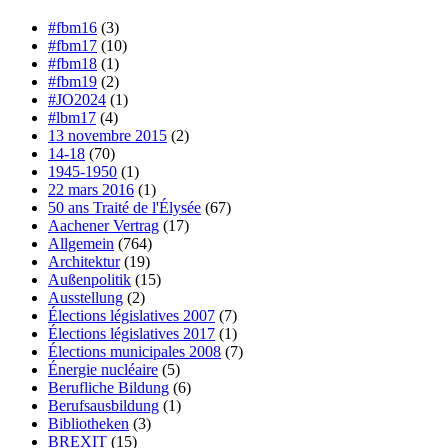
#fbm16
(3)
#fbm17
(10)
#fbm18
(1)
#fbm19
(2)
#JO2024
(1)
#lbm17
(4)
13 novembre 2015
(2)
14-18
(70)
1945-1950
(1)
22 mars 2016
(1)
50 ans Traité de l'Élysée
(67)
Aachener Vertrag
(17)
Allgemein
(764)
Architektur
(19)
Außenpolitik
(15)
Ausstellung
(2)
Élections législatives 2007
(7)
Élections législatives 2017
(1)
Élections municipales 2008
(7)
Énergie nucléaire
(5)
Berufliche Bildung
(6)
Berufsausbildung
(1)
Bibliotheken
(3)
BREXIT
(15)