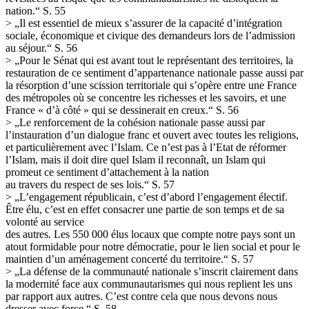
nation.“ S. 55
> „Il est essentiel de mieux s’assurer de la capacité d’intégration
sociale, économique et civique des demandeurs lors de l’admission
au séjour.“ S. 56
> „Pour le Sénat qui est avant tout le représentant des territoires, la
restauration de ce sentiment d’appartenance nationale passe aussi par
la résorption d’une scission territoriale qui s’opère entre une France
des métropoles où se concentre les richesses et les savoirs, et une
France « d’à côté » qui se dessinerait en creux.“ S. 56
> „Le renforcement de la cohésion nationale passe aussi par
l’instauration d’un dialogue franc et ouvert avec toutes les religions,
et particulièrement avec l’Islam. Ce n’est pas à l’Etat de réformer
l’Islam, mais il doit dire quel Islam il reconnaît, un Islam qui
promeut ce sentiment d’attachement à la nation
au travers du respect de ses lois.“ S. 57
> „L’engagement républicain, c’est d’abord l’engagement électif.
Être élu, c’est en effet consacrer une partie de son temps et de sa
volonté au service
des autres. Les 550 000 élus locaux que compte notre pays sont un
atout formidable pour notre démocratie, pour le lien social et pour le
maintien d’un aménagement concerté du territoire.“ S. 57
> „La défense de la communauté nationale s’inscrit clairement dans
la modernité face aux communautarismes qui nous replient les uns
par rapport aux autres. C’est contre cela que nous devons nous
dresser avec force.“ S. 58