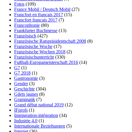
Fotos
(109)
France Mobil / Deutsch Mobil
(27)
Francfort en français 2017
(15)
Francfort français 2017
(7)
Francophonie
(80)
Frankfurter Buchmesse
(13)
Französisch
(427)
Französische Ratspräsidentschaft 2008
(8)
Französische Woche
(17)
Französische Wochen 2018
(2)
Französischunterricht
(330)
Fußball-Europameisterschaft 2016
(14)
G7
(1)
G7 2018
(1)
Gastronomie
(3)
Gender
(3)
Geschichte
(304)
Gilets jaunes
(8)
Grammatik
(7)
Grand débat national 2019
(12)
IFprofs
(1)
Immigration-intégration
(34)
Industrie 4.0
(1)
Internationale Beziehungen
(5)
Internet
(36)