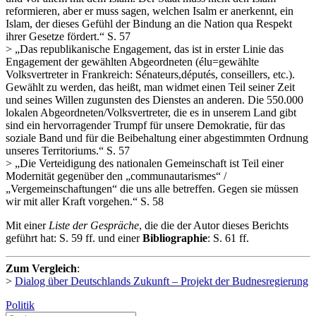
reformieren, aber er muss sagen, welchen Isalm er anerkennt, ein
Islam, der dieses Gefühl der Bindung an die Nation qua Respekt
ihrer Gesetze fördert.“ S. 57
> „Das republikanische Engagement, das ist in erster Linie das
Engagement der gewählten Abgeordneten (élu=gewählte
Volksvertreter in Frankreich: Sénateurs,députés, conseillers, etc.).
Gewählt zu werden, das heißt, man widmet einen Teil seiner Zeit
und seines Willen zugunsten des Dienstes an anderen. Die 550.000
lokalen Abgeordneten/Volksvertreter, die es in unserem Land gibt
sind ein hervorragender Trumpf für unsere Demokratie, für das
soziale Band und für die Beibehaltung einer abgestimmten Ordnung
unseres Territoriums.“ S. 57
> „Die Verteidigung des nationalen Gemeinschaft ist Teil einer
Modernität gegenüber den „communautarismes“ /
„Vergemeinschaftungen“ die uns alle betreffen. Gegen sie müssen
wir mit aller Kraft vorgehen.“ S. 58
Mit einer
Liste der Gespräche
, die die der Autor dieses Berichts
geführt hat: S. 59 ff. und einer
Bibliographie
: S. 61 ff.
Zum Vergleich
:
>
Dialog über Deutschlands Zukunft – Projekt der Budnesregierung
Politik