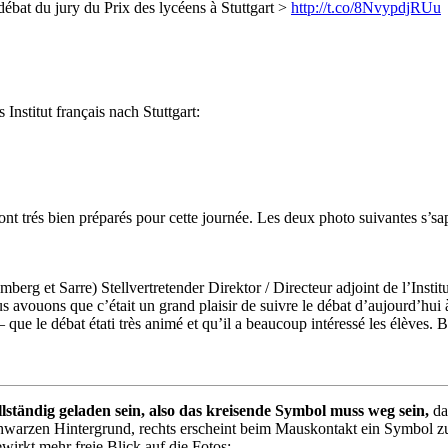
ébat du jury du Prix des lycéens à Stuttgart >
http://t.co/8NvypdjRUu
stitut français nach Stuttgart:
ont trés bien préparés pour cette journée. Les deux photo suivantes s’sap
erg et Sarre) Stellvertretender Direktor / Directeur adjoint de l’Institu
us avouons que c’était un grand plaisir de suivre le débat d’aujourd’hui
ue le débat étati très animé et qu’il a beaucoup intéressé les élèves. Bre
llständig geladen sein, also das kreisende Symbol muss weg sein,
da
chwarzen Hintergrund, rechts erscheint beim Mauskontakt ein Symbol zum
irkt mehr freie Blick auf die Fotos: