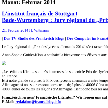
Monat:
Februar 2014
L’institut français de Stuttgart
Bade-Wurtemberg : Jury régional du „Prix
21. Februar 2014
H. Wittmann
|
Das TV-Studio des Frankreich-Blogs
|
Der Computer im Franzö
Le Jury régional du „Prix des lycéens allemands 2014“ s’est rassemblé
Anne-Sophie Guirlet-Klotz a souhaité la bienvenue aux élèves et aux 
„Les éditions Klett… sont très heureuses de soutenir le Prix des lycée
en France.
Et à notre grande surprise, le Prix des lycéens allemands a entre-temp
Allemagne, si nos sources sont correctes – déjà plus de 4000! C‘est u
4000 jeunes de toutes les régions d’Allemagne lisent donc tous les ans
Französisch lernen? Französische Literatur? Wir freuen uns auf
E-Mail:
redaktion@france-blog.info