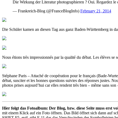
Die Wirkung der Literatur photographieren ? Oui. Regardez le d
— Frankreich-Blog (@FranceBlogInfo)
February 21, 2014
Die Schüler kamen an diesen Tag aus ganz Baden-Württemberg in das In
Nous étions très impressionnés par la qualité du débat. Les élèves se s
Stéphane Paris – Attaché de coopération pour le français (Bade-Wurtemb
débat, susciter et les bonnes questions suivies des réponses justes. No
photos prises aujourd’hui car elles rendent très bien – même sans son – q
Hier folgt das Fotoalbum: Der Blog, bzw. diese Seite muss erst vo
mit einem Klick auf ein Foto öffnen. Das Bild öffnet sich dann auf s
SHIFT-F5, evtl. gibt F-11 das das Verschwinden der Symbolleisten bew