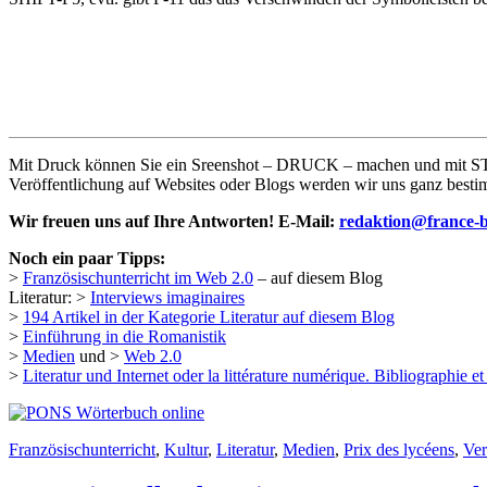
Mit Druck können Sie ein Sreenshot – DRUCK – machen und mit STRG/
Veröffentlichung auf Websites oder Blogs werden wir uns ganz besti
Wir freuen uns auf Ihre Antworten! E-Mail:
redaktion@france-b
Noch ein paar Tipps:
>
Französischunterricht im Web 2.0
– auf diesem Blog
Literatur: >
Interviews imaginaires
>
194 Artikel in der Kategorie Literatur auf diesem Blog
>
Einführung in die Romanistik
>
Medien
und >
Web 2.0
>
Literatur und Internet oder la littérature numérique. Bibliographie et
Französischunterricht
,
Kultur
,
Literatur
,
Medien
,
Prix des lycéens
,
Ver