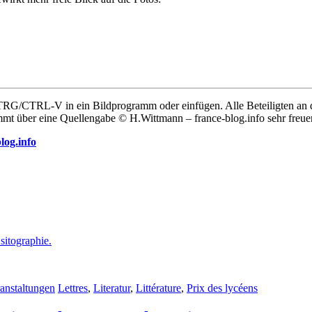
CTRL-V in ein Bildprogramm oder einfügen. Alle Beteiligten an dies
mmt über eine Quellengabe © H.Wittmann – france-blog.info sehr freue
log.info
 sitographie.
anstaltungen
Lettres
,
Literatur
,
Littérature
,
Prix des lycéens