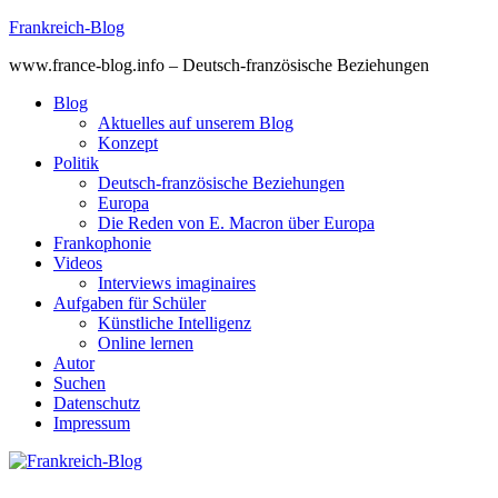
Skip
Frankreich-Blog
to
www.france-blog.info – Deutsch-französische Beziehungen
content
Blog
Aktuelles auf unserem Blog
Konzept
Politik
Deutsch-französische Beziehungen
Europa
Die Reden von E. Macron über Europa
Frankophonie
Videos
Interviews imaginaires
Aufgaben für Schüler
Künstliche Intelligenz
Online lernen
Autor
Suchen
Datenschutz
Impressum