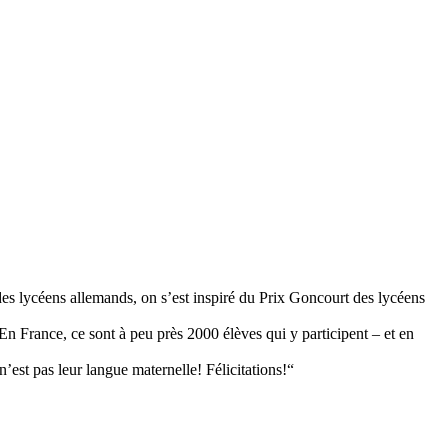
des lycéens allemands, on s’est inspiré du Prix Goncourt des lycéens
En France, ce sont à peu près 2000 élèves qui y participent – et en
’est pas leur langue maternelle! Félicitations!“