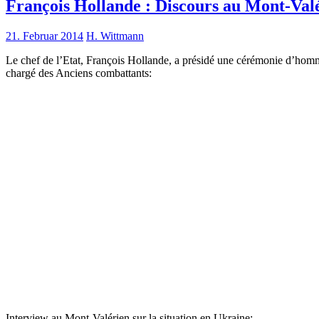
François Hollande : Discours au Mont-Val
21. Februar 2014
H. Wittmann
Le chef de l’Etat, François Hollande, a présidé une cérémonie d’homm
chargé des Anciens combattants:
Interview au Mont-Valérien sur la situation en Ukraine: