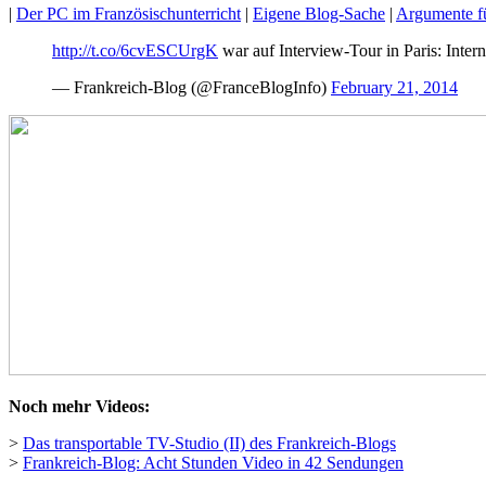
|
Der PC im Französischunterricht
|
Eigene Blog-Sache
|
Argumente fü
http://t.co/6cvESCUrgK
war auf Interview-Tour in Paris: Inte
— Frankreich-Blog (@FranceBlogInfo)
February 21, 2014
Noch mehr Videos:
>
Das transportable TV-Studio (II) des Frankreich-Blogs
>
Frankreich-Blog: Acht Stunden Video in 42 Sendungen