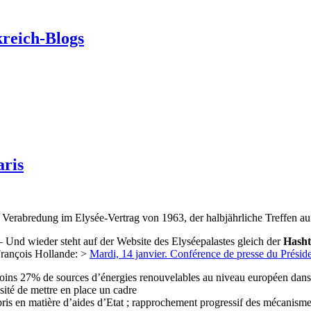
kreich-Blogs
aris
r Verabredung im Elysée-Vertrag von 1963, der halbjährliche Treffen a
 Und wieder steht auf der Website des Elyséepalastes gleich der
Hasht
François Hollande: >
Mardi, 14 janvier. Conférence de presse du Présid
ins 27% de sources d’énergies renouvelables au niveau européen dans 
ité de mettre en place un cadre
ris en matière d’aides d’Etat ; rapprochement progressif des mécanisme