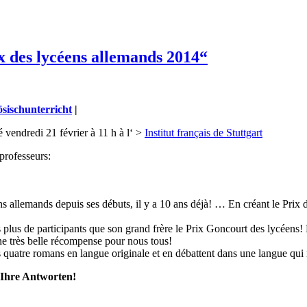
 des lycéens allemands 2014“
sischunterricht
|
 vendredi 21 février à 11 h à l‘ >
Institut français de Stuttgart
professeurs:
ns allemands depuis ses débuts, il y a 10 ans déjà! … En créant le Prix 
s plus de participants que son grand frère le Prix Goncourt des lycéens! 
ne très belle récompense pour nous tous!
 quatre romans en langue originale et en débattent dans une langue qui n
 Ihre Antworten!