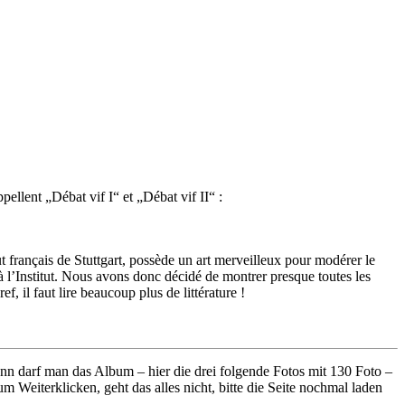
pellent „Débat vif I“ et „Débat vif II“ :
t français de Stuttgart, possède un art merveilleux pour modérer le
 à l’Institut. Nous avons donc décidé de montrer presque toutes les
f, il faut lire beaucoup plus de littérature !
nn darf man das Album – hier die drei folgende Fotos mit 130 Foto –
 Weiterklicken, geht das alles nicht, bitte die Seite nochmal laden