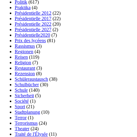
Politik
(617)
Praktika
(4)
Présidentielle 2012
(22)
Présidentielle 2017
(22)
Présidentielle 2022
(20)
Présidentielle 2027
(2)
Présidentielle2020
(7)
Prix des lycéens
(81)
Rassismus
(3)
Regionen
(4)
Reisen
(119)
Religion
(7)
Restaurant
(3)
Rezension
(8)
Schüleraustausch
(38)
Schulbücher
(30)
Schule
(140)
Sicherheit
(5)
Société
(1)
Sport
(21)
Stadtplanung
(10)
Terror
(1)
Terrorismus
(24)
Theater
(24)
Traité de l'Élysée
(11)