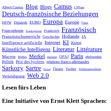
Blog
Camus
Blogs
Albert Camus
CNNum
Deutsch-französische Beziehungen
Europa
Europe
EURO
DFJW
Didaktik
Fotos
Französisch
Francophonie
Frankreich
Frankophonie
Hollande
Französischunterricht
IA
Geschichte
KI
Internet
Intelligence artificielle
Kunst
Literatur
Littérature
Künstliche Intelligenz
Paris
Merkel
Macron
OFAJ
philosophie
Medien
musique
Politik
Prix des lycéens
relations franco-allemandes
Sarkozy
Sartre
Twitter
Theater
Verfassungsreform
Sicard
Web 2.0
Verteidigung
Lesen fürs Leben
Eine Initiative von Ernst Klett Sprachen: