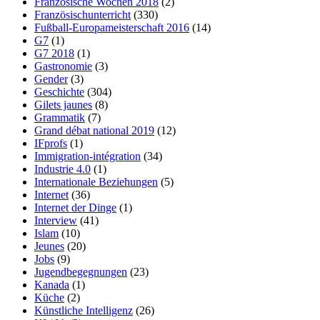
Französische Wochen 2018
(2)
Französischunterricht
(330)
Fußball-Europameisterschaft 2016
(14)
G7
(1)
G7 2018
(1)
Gastronomie
(3)
Gender
(3)
Geschichte
(304)
Gilets jaunes
(8)
Grammatik
(7)
Grand débat national 2019
(12)
IFprofs
(1)
Immigration-intégration
(34)
Industrie 4.0
(1)
Internationale Beziehungen
(5)
Internet
(36)
Internet der Dinge
(1)
Interview
(41)
Islam
(10)
Jeunes
(20)
Jobs
(9)
Jugendbegegnungen
(23)
Kanada
(1)
Küche
(2)
Künstliche Intelligenz
(26)