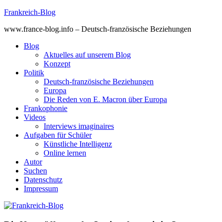
Skip
Frankreich-Blog
to
www.france-blog.info – Deutsch-französische Beziehungen
content
Blog
Aktuelles auf unserem Blog
Konzept
Politik
Deutsch-französische Beziehungen
Europa
Die Reden von E. Macron über Europa
Frankophonie
Videos
Interviews imaginaires
Aufgaben für Schüler
Künstliche Intelligenz
Online lernen
Autor
Suchen
Datenschutz
Impressum