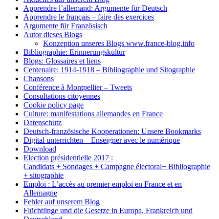
Apprendre l’allemand: Argumente für Deutsch
Apprendre le français – faire des exercices
Argumente für Französisch
Autor dieses Blogs
Konzeption unseres Blogs www.france-blog.info
Bibliographie: Erinnerungskultur
Blogs: Glossaires et liens
Centenaire: 1914-1918 – Bibliographie und Sitographie
Chansons
Conférence à Montpellier – Tweets
Consultations citoyennes
Cookie policy page
Culture: manifestations allemandes en France
Datenschutz
Deutsch-französische Kooperationen: Unsere Bookmarks
Digital unterrichten – Enseigner avec le numérique
Download
Election présidentielle 2017 :
Candidats + Sondages + Campagne électoral+ Bibliographie
+ sitographie
Emploi : L’accès au premier emploi en France et en
Allemagne
Fehler auf unserem Blog
Flüchtlinge und die Gesetze in Europa, Frankreich und