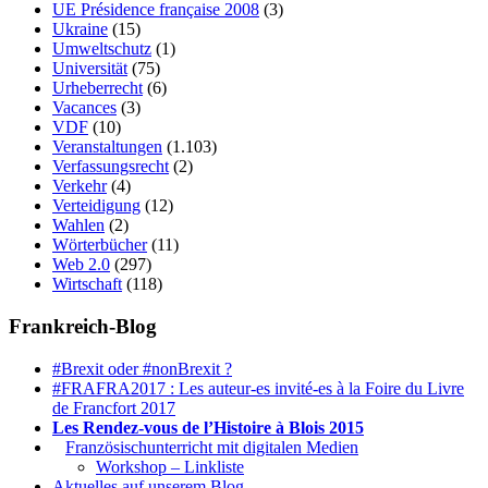
UE Présidence française 2008
(3)
Ukraine
(15)
Umweltschutz
(1)
Universität
(75)
Urheberrecht
(6)
Vacances
(3)
VDF
(10)
Veranstaltungen
(1.103)
Verfassungsrecht
(2)
Verkehr
(4)
Verteidigung
(12)
Wahlen
(2)
Wörterbücher
(11)
Web 2.0
(297)
Wirtschaft
(118)
Frankreich-Blog
#Brexit oder #nonBrexit ?
#FRAFRA2017 : Les auteur-es invité-es à la Foire du Livre
de Francfort 2017
Les Rendez-vous de l’Histoire à Blois 2015
1.
Französischunterricht mit digitalen Medien
Workshop – Linkliste
Aktuelles auf unserem Blog