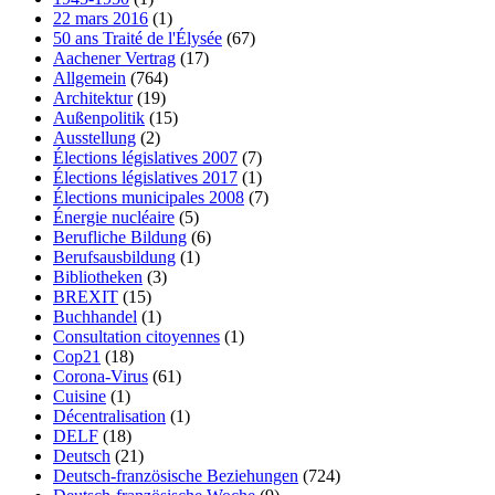
22 mars 2016
(1)
50 ans Traité de l'Élysée
(67)
Aachener Vertrag
(17)
Allgemein
(764)
Architektur
(19)
Außenpolitik
(15)
Ausstellung
(2)
Élections législatives 2007
(7)
Élections législatives 2017
(1)
Élections municipales 2008
(7)
Énergie nucléaire
(5)
Berufliche Bildung
(6)
Berufsausbildung
(1)
Bibliotheken
(3)
BREXIT
(15)
Buchhandel
(1)
Consultation citoyennes
(1)
Cop21
(18)
Corona-Virus
(61)
Cuisine
(1)
Décentralisation
(1)
DELF
(18)
Deutsch
(21)
Deutsch-französische Beziehungen
(724)