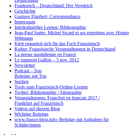
Deutschland
Frankreich – Deutschland: Der Vergleich
Geschichte
Gustave Flaubert, Correspondance
Impressum
Interkulturelles Lernen: Bibliographie
Jean-Paul Sartre. Michel Sicard et ses entretiens avec Heiner
Wittmann
Klett engagiert sich für das Fach Französisch
Kultur: Französische Veranstaltungen in Deutschland
La presse quotidienne en France
Le rappport Gallois – 5 nov. 2012
Newsletter
Podcast – Son
Beiträge mit Ton
Suchen
Tools zum Französisch-Online-Lernen
Twitter: Bibliographie / Sitographie
Veranstaltungen: Francfort en français 2017 /
Frankfurt auf Französisch
Videos auf diesem Blog
Wichtige Beiträge
www.france-blog.info: Beiträge mit Aufgaben für
Schüler/innen