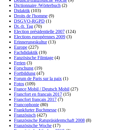
Deutsch-französische Woche
(9)
Dictionnaire /Wörterbuch
(2)
Didaktik
(103)
Droits de l'homme
(9)
DSGVO-RGPD
(1)
Dt.-fr. Tag
(70)
Election présidentielle 2007
(124)
Elections européennes 2009
(3)
Erinnerungskultur
(13)
Europe
(227)
Fachdidaktik
(19)
Fanzösische Filmtage
(4)
Ferien
(3)
Forschung
(19)
Fortbildung
(47)
Forum de Paris sur la paix
(1)
Fotos
(109)
France Mobil / Deutsch Mobil
(27)
Francfort en français 2017
(15)
Francfort français 2017
(7)
Francophonie
(80)
Frankfurter Buchmesse
(13)
Französisch
(427)
Französische Ratspräsidentschaft 2008
(8)
Französische Woche
(17)