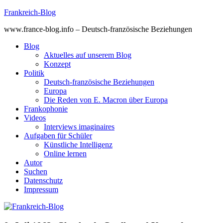
Skip
Frankreich-Blog
to
www.france-blog.info – Deutsch-französische Beziehungen
content
Blog
Aktuelles auf unserem Blog
Konzept
Politik
Deutsch-französische Beziehungen
Europa
Die Reden von E. Macron über Europa
Frankophonie
Videos
Interviews imaginaires
Aufgaben für Schüler
Künstliche Intelligenz
Online lernen
Autor
Suchen
Datenschutz
Impressum