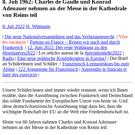
8. Juli 1962: Charles de Gaulle und Konrad
Adenauer nehmen an der Messe in der Kathedrale
von Reims teil
8. Juli 2022
H. Wittmann
|
Die neue Nationalversammlung und das Verfassungsrecht
|
Vive
les vacances !
Partons en France – Reisen wir nach und durch
Frankreich
|
12. Juni 2022: Der erste Wahlgang zu den
#legislatives2022
| Les articles autour de la
#presidentielle2022
|
Radio
|
Eine neue politische Konföderation in Europa?
| Der Brief
an Schülerinnen und Schüler >
Französisch-Leistungskurs bis zum
Abitur
|
222 Argumente für Französisch
|
Apprendre le français et
faire des exercices
|
Unsere Schüler/innen sind immer wieder erstaunt, wenn ich Ihnen
erzähle, dass die Aussöhnung zwischen Frankreich und Deutschland
das solide Fundament der Europäischen Union von heute ist. Und
diese deutsch-französische Aussöhnung trägt dazu bei, dass die
wichtigste Botschaft der EU an die Welt eine Friedensbotschaft ist.
Heute vor 60 Jahren nahmen Charles und Konrad Adenauer
nehmen an der Messe in der Kathedrale von Reims teil: