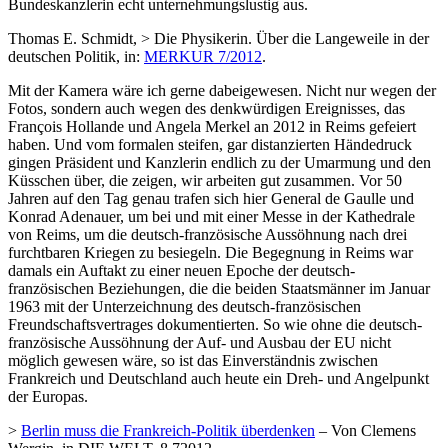
Bundeskanzlerin echt unternehmungslustig aus.
Thomas E. Schmidt, > Die Physikerin. Über die Langeweile in der
deutschen Politik, in:
MERKUR 7/2012
.
Mit der Kamera wäre ich gerne dabeigewesen. Nicht nur wegen der
Fotos, sondern auch wegen des denkwürdigen Ereignisses, das
François Hollande und Angela Merkel an 2012 in Reims gefeiert
haben. Und vom formalen steifen, gar distanzierten Händedruck
gingen Präsident und Kanzlerin endlich zu der Umarmung und den
Küsschen über, die zeigen, wir arbeiten gut zusammen. Vor 50
Jahren auf den Tag genau trafen sich hier General de Gaulle und
Konrad Adenauer, um bei und mit einer Messe in der Kathedrale
von Reims, um die deutsch-französische Aussöhnung nach drei
furchtbaren Kriegen zu besiegeln. Die Begegnung in Reims war
damals ein Auftakt zu einer neuen Epoche der deutsch-
französischen Beziehungen, die die beiden Staatsmänner im Januar
1963 mit der Unterzeichnung des deutsch-französischen
Freundschaftsvertrages dokumentierten. So wie ohne die deutsch-
französische Aussöhnung der Auf- und Ausbau der EU nicht
möglich gewesen wäre, so ist das Einverständnis zwischen
Frankreich und Deutschland auch heute ein Dreh- und Angelpunkt
der Europas.
>
Berlin muss die Frankreich-Politik überdenken
– Von Clemens