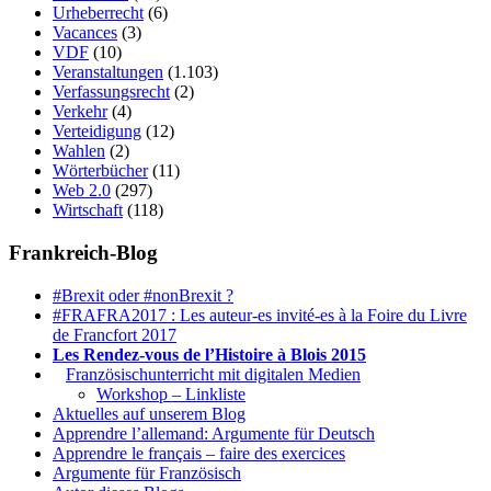
Urheberrecht
(6)
Vacances
(3)
VDF
(10)
Veranstaltungen
(1.103)
Verfassungsrecht
(2)
Verkehr
(4)
Verteidigung
(12)
Wahlen
(2)
Wörterbücher
(11)
Web 2.0
(297)
Wirtschaft
(118)
Frankreich-Blog
#Brexit oder #nonBrexit ?
#FRAFRA2017 : Les auteur-es invité-es à la Foire du Livre
de Francfort 2017
Les Rendez-vous de l’Histoire à Blois 2015
1.
Französischunterricht mit digitalen Medien
Workshop – Linkliste
Aktuelles auf unserem Blog
Apprendre l’allemand: Argumente für Deutsch
Apprendre le français – faire des exercices
Argumente für Französisch