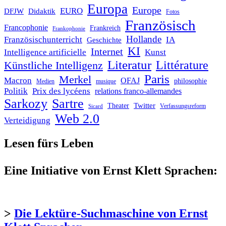
Europa
Europe
EURO
DFJW
Didaktik
Fotos
Französisch
Francophonie
Frankreich
Frankophonie
Hollande
Französischunterricht
IA
Geschichte
KI
Internet
Intelligence artificielle
Kunst
Literatur
Littérature
Künstliche Intelligenz
Paris
Merkel
Macron
OFAJ
philosophie
Medien
musique
Politik
Prix des lycéens
relations franco-allemandes
Sarkozy
Sartre
Twitter
Theater
Verfassungsreform
Sicard
Web 2.0
Verteidigung
Lesen fürs Leben
Eine Initiative von Ernst Klett Sprachen:
>
Die Lektüre-Suchmaschine von Ernst