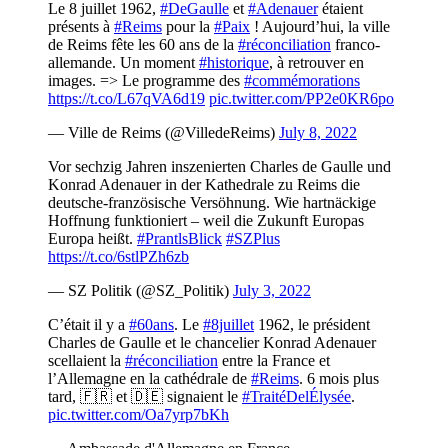
Le 8 juillet 1962,
#DeGaulle
et
#Adenauer
étaient
présents à
#Reims
pour la
#Paix
! Aujourd’hui, la ville
de Reims fête les 60 ans de la
#réconciliation
franco-
allemande. Un moment
#historique
, à retrouver en
images. => Le programme des
#commémorations
https://t.co/L67qVA6d19
pic.twitter.com/PP2e0KR6po
— Ville de Reims (@VilledeReims)
July 8, 2022
Vor sechzig Jahren inszenierten Charles de Gaulle und
Konrad Adenauer in der Kathedrale zu Reims die
deutsche-französische Versöhnung. Wie hartnäckige
Hoffnung funktioniert – weil die Zukunft Europas
Europa heißt.
#PrantlsBlick
#SZPlus
https://t.co/6stlPZh6zb
— SZ Politik (@SZ_Politik)
July 3, 2022
C’était il y a
#60ans
. Le
#8juillet
1962, le président
Charles de Gaulle et le chancelier Konrad Adenauer
scellaient la
#réconciliation
entre la France et
l’Allemagne en la cathédrale de
#Reims
. 6 mois plus
tard, 🇫🇷 et 🇩🇪 signaient le
#TraitéDelÉlysée
.
pic.twitter.com/Oa7yrp7bKh