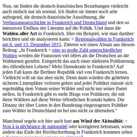
Nun, sie finden die deutsch-französischen Beziehungen vielleicht
auch einfach nur als normal. Ich finden sie immer noch sehr
aufregend, die deutsch-französische Aussöhnung, die
Verfassungsgeschichte in Frankreich und Deutschland
und den so
intensiven Einfluss der Literatur auf die Politik. Und dann die
Wahlen aller Art
in Frankreich. Hier ein Beispiel, wie man darüber
berichten und sie analysieren kann: >
Regionalwahlen in Frankreich
am 6. und 13. Dezember 2015
. Zitieren wir einen Absatz aus diesem
Beitrag: „In Frankreich >
eine so große Zahl unterschiedlicher
Wahlen
werden die Franzosen viel öfters als die Deutschen an die
Wahlurnen gerufen. Entspricht das auch einer stärkeren Politisierung
des öffentlichen Lebens? Mehr Demokratie in Frankreich? Auf
jeden Fall kann die Berliner Republik viel von Frankreich lernen.
Vielleicht will sie das aber nicht. Denn dann würden die geliebten
sicheren Listenplätze verloren gehen und jeder Politiker müsste sich
regelmäßig dem Votum seiner Wähler und nicht nur seiner Partei
stellen. In Frankreich gibt es mehr Blogs von Politikern, die mit
ihren Wählern auf diese Weise öffentlichen Kontakt halten. Die
Distanz der über Listen in den Bundestag eingezogenen Politiker
zum Wähler in Deutschland ist bei uns nicht zu übersehen.“
Manchmal segeln wir hier auch hart
am Wind der Aktualität
: >
Non à la déchéance de nationalité
oder korrigieren behutsam, wenn
andere das Ende der Rechtschreibung in Frankreich kommen sehen