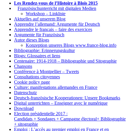
Les Rendez-vous de l’Histoire à Blois 2015
1.
Französischunterricht mit digitalen Medien
Workshop – Linkliste
Aktuelles auf unserem Blog
Apprendre l’allemand: Argumente für Deutsch
Apprendre le français – faire des exercices
Argumente für Französisch
Autor dieses Blogs
Konzeption unseres Blogs www.france-blog.info
Bibliographie: Erinnerungskultur
Blogs: Glossaires et liens
Centenaire: 1914-1918 – Bibliographie und Sitographie
Chansons
Conférence à Montpellier – Tweets
Consultations citoyennes
Cookie policy page
Culture: manifestations allemandes en France
Datenschutz
Deutsch-französische Kooperationen: Unsere Bookmarks
Digital unterrichten – Enseigner avec le numérique
Download
Election présidentielle 2017 :
Candidats + Sondages + Campagne électoral+ Bibliographie
+ sitographie
Emploi : L’accès au premier emploi en France et en