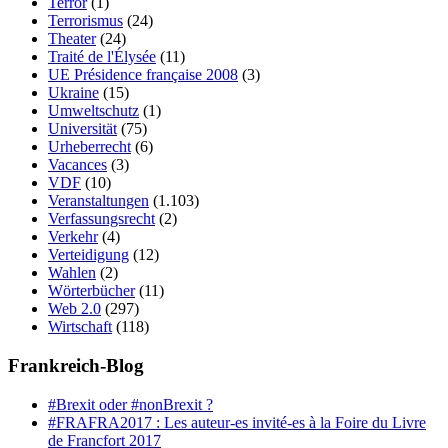
Terror
(1)
Terrorismus
(24)
Theater
(24)
Traité de l'Élysée
(11)
UE Présidence française 2008
(3)
Ukraine
(15)
Umweltschutz
(1)
Universität
(75)
Urheberrecht
(6)
Vacances
(3)
VDF
(10)
Veranstaltungen
(1.103)
Verfassungsrecht
(2)
Verkehr
(4)
Verteidigung
(12)
Wahlen
(2)
Wörterbücher
(11)
Web 2.0
(297)
Wirtschaft
(118)
Frankreich-Blog
#Brexit oder #nonBrexit ?
#FRAFRA2017 : Les auteur-es invité-es à la Foire du Livre
de Francfort 2017