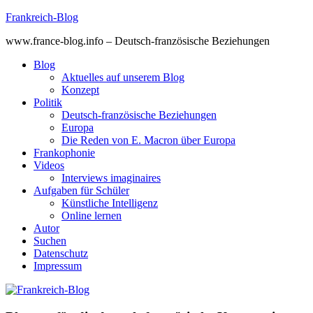
Skip
Frankreich-Blog
to
www.france-blog.info – Deutsch-französische Beziehungen
content
Blog
Aktuelles auf unserem Blog
Konzept
Politik
Deutsch-französische Beziehungen
Europa
Die Reden von E. Macron über Europa
Frankophonie
Videos
Interviews imaginaires
Aufgaben für Schüler
Künstliche Intelligenz
Online lernen
Autor
Suchen
Datenschutz
Impressum