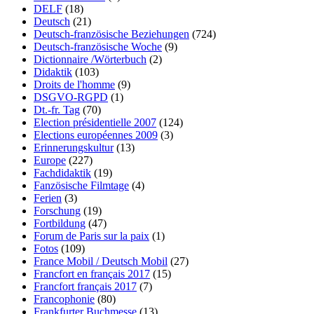
DELF
(18)
Deutsch
(21)
Deutsch-französische Beziehungen
(724)
Deutsch-französische Woche
(9)
Dictionnaire /Wörterbuch
(2)
Didaktik
(103)
Droits de l'homme
(9)
DSGVO-RGPD
(1)
Dt.-fr. Tag
(70)
Election présidentielle 2007
(124)
Elections européennes 2009
(3)
Erinnerungskultur
(13)
Europe
(227)
Fachdidaktik
(19)
Fanzösische Filmtage
(4)
Ferien
(3)
Forschung
(19)
Fortbildung
(47)
Forum de Paris sur la paix
(1)
Fotos
(109)
France Mobil / Deutsch Mobil
(27)
Francfort en français 2017
(15)
Francfort français 2017
(7)
Francophonie
(80)
Frankfurter Buchmesse
(13)