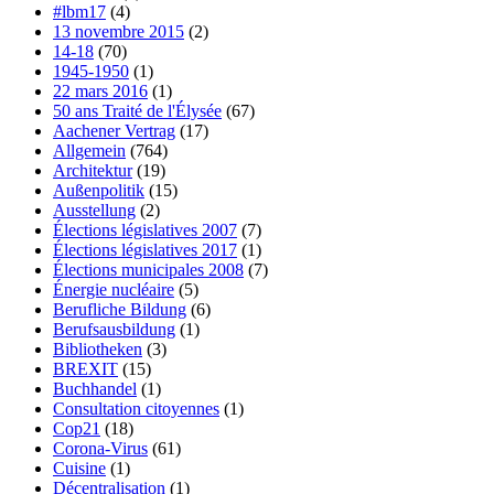
#lbm17
(4)
13 novembre 2015
(2)
14-18
(70)
1945-1950
(1)
22 mars 2016
(1)
50 ans Traité de l'Élysée
(67)
Aachener Vertrag
(17)
Allgemein
(764)
Architektur
(19)
Außenpolitik
(15)
Ausstellung
(2)
Élections législatives 2007
(7)
Élections législatives 2017
(1)
Élections municipales 2008
(7)
Énergie nucléaire
(5)
Berufliche Bildung
(6)
Berufsausbildung
(1)
Bibliotheken
(3)
BREXIT
(15)
Buchhandel
(1)
Consultation citoyennes
(1)
Cop21
(18)
Corona-Virus
(61)
Cuisine
(1)
Décentralisation
(1)