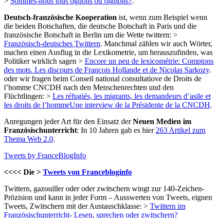
>
Sommes-nous tous ognons ou oignons?
.
Deutsch-französische Kooperation
ist, wenn zum Beispiel wenn
die beiden Botschaften, die deutsche Botschaft in Paris und die
französische Botschaft in Berlin um die Wette twittern: >
Französisch-deutsches Twittern
. Manchmal zählen wir auch Wörter,
machen einen Ausflug in die Lexikometrie, um herauszufinden, was
Politiker wirklich sagen >
Encore un peu de lexicométrie: Comptons
des mots. Les discours de François Hollande et de Nicolas Sarkozy
.
oder wir fragen beim Conseil national consultatiove de Droits de
l’homme CNCDH nach den Menschenrechten und den
Flüchtlingen: >
Les réfugiés, les migrants, les demandeurs d’asile et
les droits de l’hommeUne interview de la Présidente de la CNCDH
.
Anregungen jeder Art für den Einsatz der
Neuen Medien im
Französischunterricht
: In 10 Jahren gab es hier
263 Artikel zum
Thema Web 2.0
.
Tweets by FranceBlogInfo
<<<< Die >
Tweets von Francebloginfo
Twittern, gazouiller oder oder zwitschern wingt zur 140-Zeichen-
Prözision und kann in jeder Form – Ausswerten von Tweets, eignen
Tweets, Zwitschern mit der Austauschklasse: >
Twittern im
Französischunterricht- Lesen, sprechen oder zwitschern?