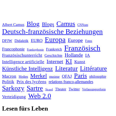
Blog
Camus
Blogs
Albert Camus
CNNum
Deutsch-französische Beziehungen
Europa
Europe
EURO
DFJW
Didaktik
Fotos
Französisch
Francophonie
Frankreich
Frankophonie
Hollande
Französischunterricht
IA
Geschichte
KI
Internet
Intelligence artificielle
Kunst
Literatur
Littérature
Künstliche Intelligenz
Paris
Merkel
Macron
OFAJ
philosophie
Medien
musique
Politik
Prix des lycéens
relations franco-allemandes
Sarkozy
Sartre
Twitter
Theater
Verfassungsreform
Sicard
Web 2.0
Verteidigung
Lesen fürs Leben