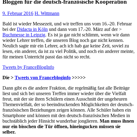
Bloggen für die deutsch-französische Kooperation
9. Februar 2016
H. Wittmann
Bald ist wieder Messezeit, und wir treffen uns vom 16.-20. Februar
bei der
Didacta in Köln
und dann vom 17.-20. März auf der >
Buchmesse in Leipzig
. Es ist ja gar nicht schlimm, wenn wir dann
wieder Lehrer treffen, die unseren Blog noch gar nicht kennen.
Neulich sagte mir ein Lehrer, ach ich hab gar keine Zeit, soviel zu
lesen, ein anderer, da ist zu viel Politik, und noch ein anderer meinte,
für meinen Unterricht passt das nicht so recht.
Tweets by FranceBlogInfo
Die >
Tweets von Francebloginfo
>>>>>
Dann gibt es die andere Fraktion, die regelmäßig fast alle Beiträge
liest und sich bei unseren Treffen immer wieder über die Vielfalt
freut, mit der sie ihren Schülern einen Ausschnitt der ungeheuren
Themenvielfalt, der so beeindruckenden Möglichkeiten der deutsch-
französischen Beziehungen zeigen können. Alle Schüler haben ein
Smartphone und können mit den deutsch-französischen Medien in
buchstäblich jeder Hinsicht wunderbar jonglieren.
Man muss ihnen
nur ein bisschen die Tür öffnen, hineingucken müssen sie
selber.