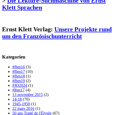
>
Die Lektüre-Suchmaschine von Ernst
Klett Sprachen
Ernst Klett Verlag:
Unsere Projekte rund
um den Französischunterricht
Kategorien
#fbm16
(3)
#fbm17
(10)
#fbm18
(1)
#fbm19
(2)
#JO2024
(1)
#lbm17
(4)
13 novembre 2015
(2)
14-18
(70)
1945-1950
(1)
22 mars 2016
(1)
50 ans Traité de l'Élysée
(67)