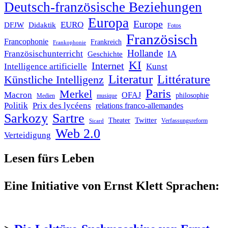
Deutsch-französische Beziehungen
Europa
Europe
EURO
DFJW
Didaktik
Fotos
Französisch
Francophonie
Frankreich
Frankophonie
Hollande
Französischunterricht
IA
Geschichte
KI
Internet
Intelligence artificielle
Kunst
Literatur
Littérature
Künstliche Intelligenz
Paris
Merkel
Macron
OFAJ
philosophie
Medien
musique
Politik
Prix des lycéens
relations franco-allemandes
Sarkozy
Sartre
Twitter
Theater
Verfassungsreform
Sicard
Web 2.0
Verteidigung
Lesen fürs Leben
Eine Initiative von Ernst Klett Sprachen: