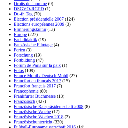
Droits de l'homme
(9)
DSGVO-RGPD
(1)
Dt.-fr. Tag
(70)
Election présidentielle 2007
(124)
Elections européennes 2009
(3)
Erinnerungskultur
(13)
Europe
(227)
Fachdidaktik
(19)
Fanzösische Filmtage
(4)
Ferien
(3)
Forschung
(19)
Fortbildung
(47)
Forum de Paris sur la paix
(1)
Fotos
(109)
France Mobil / Deutsch Mobil
(27)
Francfort en français 2017
(15)
Francfort français 2017
(7)
Francophonie
(80)
Frankfurter Buchmesse
(13)
Französisch
(427)
Französische Ratspräsidentschaft 2008
(8)
Französische Woche
(17)
Französische Wochen 2018
(2)
Französischunterricht
(330)
Fußball-Europameisterschaft 2016
(14)