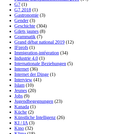
G7
(1)
G7 2018
(1)
Gastronomie
(3)
Gender
(3)
Geschichte
(304)
Gilets jaunes
(8)
Grammatik
(7)
Grand débat national 2019
(12)
IFprofs
(1)
Immigration-intégration
(34)
Industrie 4.0
(1)
Internationale Beziehungen
(5)
Internet
(36)
Internet der Dinge
(1)
Interview
(41)
Islam
(10)
Jeunes
(20)
Jobs
(9)
Jugendbegegnungen
(23)
Kanada
(1)
Küche
(2)
Künstliche Intelligenz
(26)
KI / IA
(3)
Kino
(32)
Klima
(18)