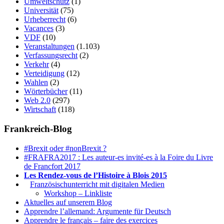
Umweltschutz
(1)
Universität
(75)
Urheberrecht
(6)
Vacances
(3)
VDF
(10)
Veranstaltungen
(1.103)
Verfassungsrecht
(2)
Verkehr
(4)
Verteidigung
(12)
Wahlen
(2)
Wörterbücher
(11)
Web 2.0
(297)
Wirtschaft
(118)
Frankreich-Blog
#Brexit oder #nonBrexit ?
#FRAFRA2017 : Les auteur-es invité-es à la Foire du Livre
de Francfort 2017
Les Rendez-vous de l’Histoire à Blois 2015
1.
Französischunterricht mit digitalen Medien
Workshop – Linkliste
Aktuelles auf unserem Blog
Apprendre l’allemand: Argumente für Deutsch
Apprendre le français – faire des exercices