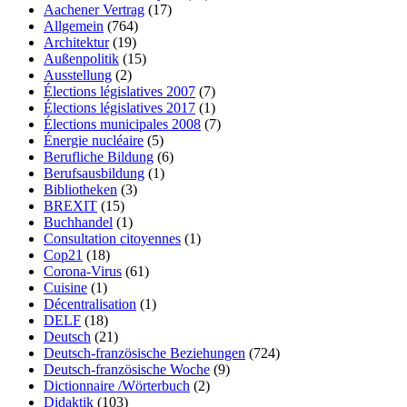
Aachener Vertrag
(17)
Allgemein
(764)
Architektur
(19)
Außenpolitik
(15)
Ausstellung
(2)
Élections législatives 2007
(7)
Élections législatives 2017
(1)
Élections municipales 2008
(7)
Énergie nucléaire
(5)
Berufliche Bildung
(6)
Berufsausbildung
(1)
Bibliotheken
(3)
BREXIT
(15)
Buchhandel
(1)
Consultation citoyennes
(1)
Cop21
(18)
Corona-Virus
(61)
Cuisine
(1)
Décentralisation
(1)
DELF
(18)
Deutsch
(21)
Deutsch-französische Beziehungen
(724)
Deutsch-französische Woche
(9)
Dictionnaire /Wörterbuch
(2)
Didaktik
(103)