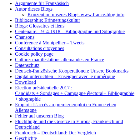
Argumente für Französisch
Autor dieses Blogs
Konzeption unseres Blogs www.france-blog.info
Bibliographie: Erinnerungskultur
Blogs: Glossaires et liens
Centenaire: 1914-1918 – Bibliographie und Sitographie
Chansons
Conférence à Montpellier – Tweets
Consultations citoyennes
Cookie policy page
Culture: manifestations allemandes en France
Datenschutz
Deutsch-französische Kooperationen: Unsere Bookmarks
Digital unterrichten – Enseigner avec le numérique
Download
Election présidentielle 2017 :
Candidats + Sondages + Campagne électoral+ Bibliographie
+ sitographie
Emploi : L’accès au premier emploi en France et en
Allemagne
Fehler auf unserem Blog
Flüchtlinge und die Gesetze in Europa, Frankreich und
Deutschland
Frankreich – Deutschland: Der Vergleich
Geschichte