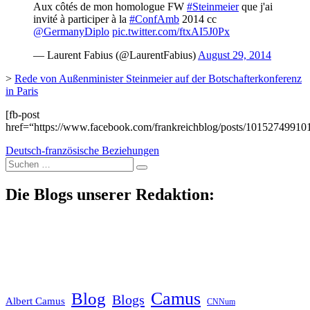
Aux côtés de mon homologue FW
#Steinmeier
que j'ai
invité à participer à la
#ConfAmb
2014 cc
@GermanyDiplo
pic.twitter.com/ftxAI5J0Px
— Laurent Fabius (@LaurentFabius)
August 29, 2014
>
Rede von Außenminister Steinmeier auf der Botschafterkonferenz
in Paris
[fb-post
href=“https://www.facebook.com/frankreichblog/posts/10152749910
Deutsch-französische Beziehungen
Suche
nach:
Die Blogs unserer Redaktion:
Blog
Camus
Blogs
Albert Camus
CNNum