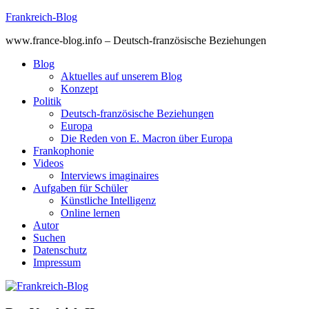
Skip
Frankreich-Blog
to
www.france-blog.info – Deutsch-französische Beziehungen
content
Blog
Aktuelles auf unserem Blog
Konzept
Politik
Deutsch-französische Beziehungen
Europa
Die Reden von E. Macron über Europa
Frankophonie
Videos
Interviews imaginaires
Aufgaben für Schüler
Künstliche Intelligenz
Online lernen
Autor
Suchen
Datenschutz
Impressum