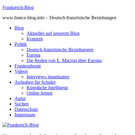
Skip
Frankreich-Blog
to
www.france-blog.info – Deutsch-französische Beziehungen
content
Blog
Aktuelles auf unserem Blog
Konzept
Politik
Deutsch-französische Beziehungen
Europa
Die Reden von E. Macron über Europa
Frankophonie
Videos
Interviews imaginaires
Aufgaben für Schüler
Künstliche Intelligenz
Online lernen
Autor
Suchen
Datenschutz
Impressum