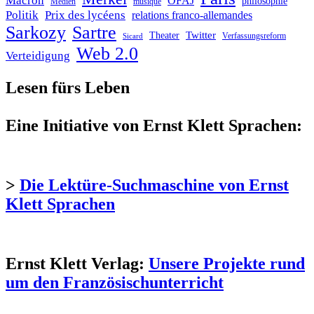
Macron
OFAJ
philosophie
Medien
musique
Politik
Prix des lycéens
relations franco-allemandes
Sarkozy
Sartre
Twitter
Theater
Verfassungsreform
Sicard
Web 2.0
Verteidigung
Lesen fürs Leben
Eine Initiative von Ernst Klett Sprachen:
>
Die Lektüre-Suchmaschine von Ernst
Klett Sprachen
Ernst Klett Verlag:
Unsere Projekte rund
um den Französischunterricht