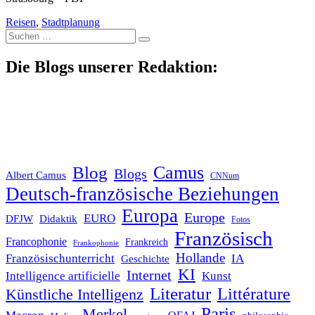
Reisen
,
Stadtplanung
Suche
nach:
Die Blogs unserer Redaktion:
Blog
Camus
Blogs
Albert Camus
CNNum
Deutsch-französische Beziehungen
Europa
Europe
EURO
DFJW
Didaktik
Fotos
Französisch
Francophonie
Frankreich
Frankophonie
Hollande
Französischunterricht
IA
Geschichte
KI
Internet
Intelligence artificielle
Kunst
Literatur
Littérature
Künstliche Intelligenz
Paris
Merkel