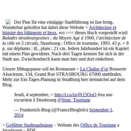
Der Plan für eine eintägige Stadtführung ist fast fertig.
Wunderbar geholfen hat dabei diese Website >
Architecture et
histoire des bâtiments et lieux
, wo <<< dieses Buch vorgestellt wird:
Balades strasbourgeoises : du Moyen Age à 1900, l’architecture de
la ville en 5 circuits
, Strasbourg : Office de tourisme, 1993. 43 p. + 8
p. sur dépliants : ill., plans ; 21 cm. Jedem Jahrhundert ist ein Kapitel
mit einem Plan gewidmet. Nach drei Tagen kennen Sie sich in der
Stadt aus. Zwischendurch kann man hier und dort einkehren.
Unsere Mittagspause soll im Restaurant >
La Chaîne d’or
Brasserie
Alsacienne, 134, Grand Rue STRASBOURG 67000 stattfinden.
Mehr zur Ein-Tages-Planung in Straßburg hier demnächst auf dem
Blog.
Jeudi, 4 septembre, >
http://t.co/ixrjN15OoO
fera une
excursion à Strasbourg
@Stras_Tourisme
— Frankreich-Blog (@FranceBlogInfo)
September 1,
2014
>
Geführte Stadtrundgänge
– Website des
Office de Tourisme
a
Strasbourg – PDF