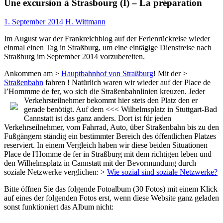
Une excursion à Strasbourg (I) – La préparation
1. September 2014
H. Wittmann
Im August war der Frankreichblog auf der Ferienrückreise wieder
einmal einen Tag in Straßburg, um eine eintägige Dienstreise nach
Straßburg im September 2014 vorzubereiten.
Ankommen am >
Hauptbahnhof von Straßburg
! Mit der >
Straßenbahn
fahren ! Natürlich waren wir wieder auf der Place de
l’Hommme de fer, wo sich die Straßenbahnlinien kreuzen. Jeder
Verkehrsteilnehmer bekommt hier stets den Platz den er
gerade benötigt. Auf dem <<< Wilhelmsplatz in Stuttgart-Bad
Cannstatt ist das ganz anders. Dort ist für jeden
Verkehrseilnehmer, vom Fahrrad, Auto, über Straßenbahn bis zu den
Fußgängern ständig ein bestimmter Bereich des öffentlichen Platzes
reserviert. In einem Vergleich haben wir diese beiden Situationen
Place de l'Homme de fer in Straßburg mit dem richtigen leben und
den Wilhelmsplatz in Cannstatt mit der Bevormundung durch
soziale Netzwerke verglichen: >
Wie sozial sind soziale Netzwerke?
Bitte öffnen Sie das folgende Fotoalbum (30 Fotos) mit einem Klick
auf eines der folgenden Fotos erst, wenn diese Website ganz geladen
sonst funktioniert das Album nicht: