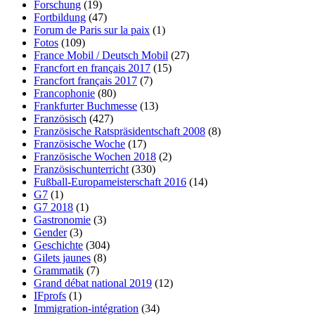
Forschung
(19)
Fortbildung
(47)
Forum de Paris sur la paix
(1)
Fotos
(109)
France Mobil / Deutsch Mobil
(27)
Francfort en français 2017
(15)
Francfort français 2017
(7)
Francophonie
(80)
Frankfurter Buchmesse
(13)
Französisch
(427)
Französische Ratspräsidentschaft 2008
(8)
Französische Woche
(17)
Französische Wochen 2018
(2)
Französischunterricht
(330)
Fußball-Europameisterschaft 2016
(14)
G7
(1)
G7 2018
(1)
Gastronomie
(3)
Gender
(3)
Geschichte
(304)
Gilets jaunes
(8)
Grammatik
(7)
Grand débat national 2019
(12)
IFprofs
(1)
Immigration-intégration
(34)