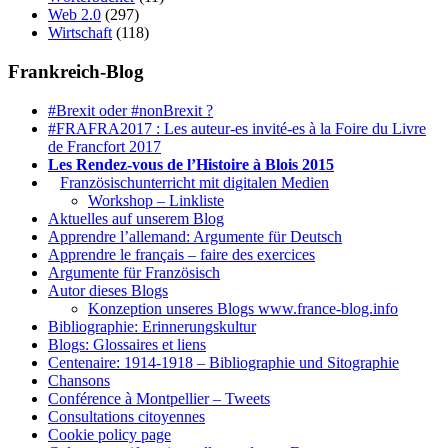
Web 2.0
(297)
Wirtschaft
(118)
Frankreich-Blog
#Brexit oder #nonBrexit ?
#FRAFRA2017 : Les auteur-es invité-es à la Foire du Livre
de Francfort 2017
Les Rendez-vous de l’Histoire à Blois 2015
1.
Französischunterricht mit digitalen Medien
Workshop – Linkliste
Aktuelles auf unserem Blog
Apprendre l’allemand: Argumente für Deutsch
Apprendre le français – faire des exercices
Argumente für Französisch
Autor dieses Blogs
Konzeption unseres Blogs www.france-blog.info
Bibliographie: Erinnerungskultur
Blogs: Glossaires et liens
Centenaire: 1914-1918 – Bibliographie und Sitographie
Chansons
Conférence à Montpellier – Tweets
Consultations citoyennes
Cookie policy page