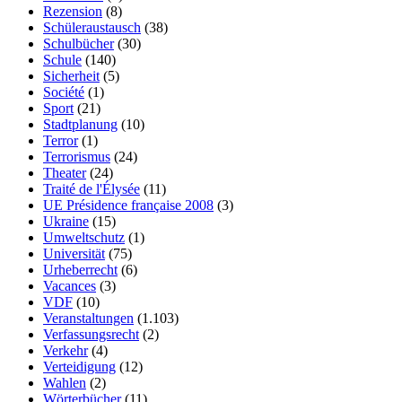
Rezension
(8)
Schüleraustausch
(38)
Schulbücher
(30)
Schule
(140)
Sicherheit
(5)
Société
(1)
Sport
(21)
Stadtplanung
(10)
Terror
(1)
Terrorismus
(24)
Theater
(24)
Traité de l'Élysée
(11)
UE Présidence française 2008
(3)
Ukraine
(15)
Umweltschutz
(1)
Universität
(75)
Urheberrecht
(6)
Vacances
(3)
VDF
(10)
Veranstaltungen
(1.103)
Verfassungsrecht
(2)
Verkehr
(4)
Verteidigung
(12)
Wahlen
(2)
Wörterbücher
(11)