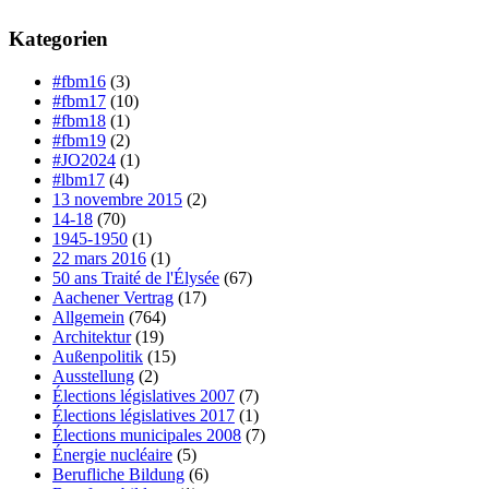
Kategorien
#fbm16
(3)
#fbm17
(10)
#fbm18
(1)
#fbm19
(2)
#JO2024
(1)
#lbm17
(4)
13 novembre 2015
(2)
14-18
(70)
1945-1950
(1)
22 mars 2016
(1)
50 ans Traité de l'Élysée
(67)
Aachener Vertrag
(17)
Allgemein
(764)
Architektur
(19)
Außenpolitik
(15)
Ausstellung
(2)
Élections législatives 2007
(7)
Élections législatives 2017
(1)
Élections municipales 2008
(7)
Énergie nucléaire
(5)
Berufliche Bildung
(6)