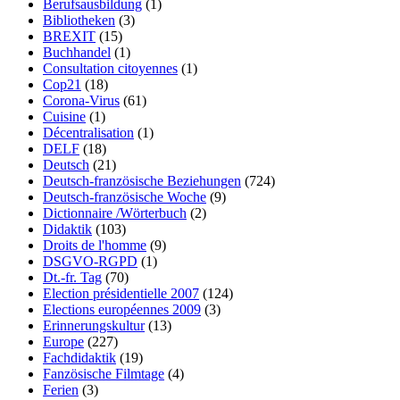
Berufsausbildung
(1)
Bibliotheken
(3)
BREXIT
(15)
Buchhandel
(1)
Consultation citoyennes
(1)
Cop21
(18)
Corona-Virus
(61)
Cuisine
(1)
Décentralisation
(1)
DELF
(18)
Deutsch
(21)
Deutsch-französische Beziehungen
(724)
Deutsch-französische Woche
(9)
Dictionnaire /Wörterbuch
(2)
Didaktik
(103)
Droits de l'homme
(9)
DSGVO-RGPD
(1)
Dt.-fr. Tag
(70)
Election présidentielle 2007
(124)
Elections européennes 2009
(3)
Erinnerungskultur
(13)
Europe
(227)
Fachdidaktik
(19)
Fanzösische Filmtage
(4)
Ferien
(3)