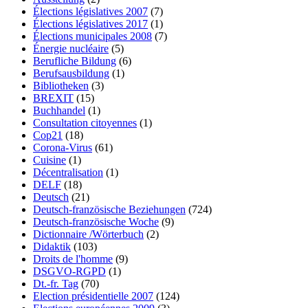
Élections législatives 2007
(7)
Élections législatives 2017
(1)
Élections municipales 2008
(7)
Énergie nucléaire
(5)
Berufliche Bildung
(6)
Berufsausbildung
(1)
Bibliotheken
(3)
BREXIT
(15)
Buchhandel
(1)
Consultation citoyennes
(1)
Cop21
(18)
Corona-Virus
(61)
Cuisine
(1)
Décentralisation
(1)
DELF
(18)
Deutsch
(21)
Deutsch-französische Beziehungen
(724)
Deutsch-französische Woche
(9)
Dictionnaire /Wörterbuch
(2)
Didaktik
(103)
Droits de l'homme
(9)
DSGVO-RGPD
(1)
Dt.-fr. Tag
(70)
Election présidentielle 2007
(124)