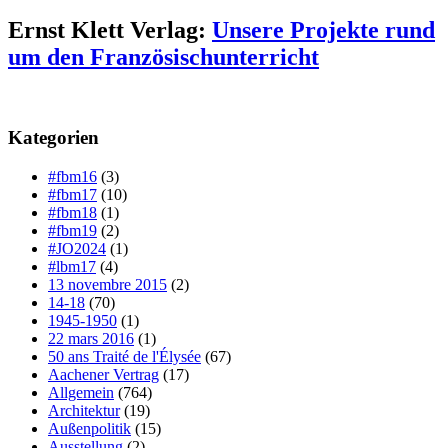
Ernst Klett Verlag:
Unsere Projekte rund
um den Französischunterricht
Kategorien
#fbm16
(3)
#fbm17
(10)
#fbm18
(1)
#fbm19
(2)
#JO2024
(1)
#lbm17
(4)
13 novembre 2015
(2)
14-18
(70)
1945-1950
(1)
22 mars 2016
(1)
50 ans Traité de l'Élysée
(67)
Aachener Vertrag
(17)
Allgemein
(764)
Architektur
(19)
Außenpolitik
(15)
Ausstellung
(2)