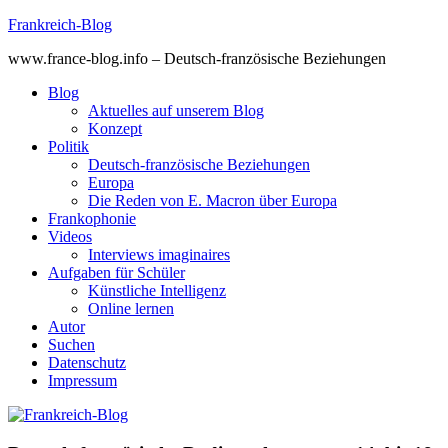
Skip
Frankreich-Blog
to
www.france-blog.info – Deutsch-französische Beziehungen
content
Blog
Aktuelles auf unserem Blog
Konzept
Politik
Deutsch-französische Beziehungen
Europa
Die Reden von E. Macron über Europa
Frankophonie
Videos
Interviews imaginaires
Aufgaben für Schüler
Künstliche Intelligenz
Online lernen
Autor
Suchen
Datenschutz
Impressum