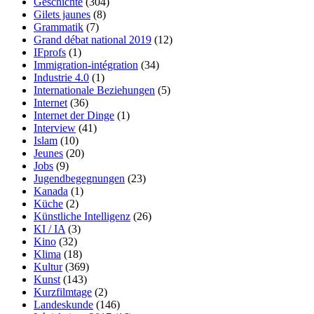
Geschichte
(304)
Gilets jaunes
(8)
Grammatik
(7)
Grand débat national 2019
(12)
IFprofs
(1)
Immigration-intégration
(34)
Industrie 4.0
(1)
Internationale Beziehungen
(5)
Internet
(36)
Internet der Dinge
(1)
Interview
(41)
Islam
(10)
Jeunes
(20)
Jobs
(9)
Jugendbegegnungen
(23)
Kanada
(1)
Küche
(2)
Künstliche Intelligenz
(26)
KI / IA
(3)
Kino
(32)
Klima
(18)
Kultur
(369)
Kunst
(143)
Kurzfilmtage
(2)
Landeskunde
(146)