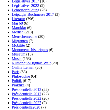
Législatives 2017
(16)
Législatives 2022
(5)
Lehrerfortbildung
(26)
Leipziger Buchmesse 2017
(3)
Literatur
(396)
Mai 68
(6)
Marokko
(6)
Medien
(213)
Menschenrechte
(20)
Migranten
(7)
Mobilité
(2)
Monuments historiques
(6)
Museum
(15)
Musik
(153)
Numérique/Digitale Welt
(20)
Online Lernen
(26)
Paris
(68)
Philosophie
(64)
Politik
(617)
Praktika
(4)
Présidentielle 2012
(22)
Présidentielle 2017
(22)
Présidentielle 2022
(20)
Présidentielle 2027
(2)
Présidentielle2020
(7)