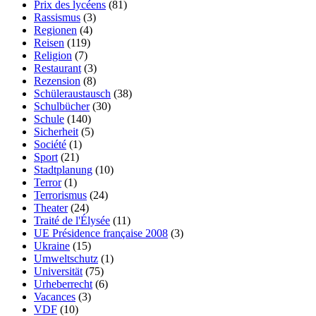
Prix des lycéens
(81)
Rassismus
(3)
Regionen
(4)
Reisen
(119)
Religion
(7)
Restaurant
(3)
Rezension
(8)
Schüleraustausch
(38)
Schulbücher
(30)
Schule
(140)
Sicherheit
(5)
Société
(1)
Sport
(21)
Stadtplanung
(10)
Terror
(1)
Terrorismus
(24)
Theater
(24)
Traité de l'Élysée
(11)
UE Présidence française 2008
(3)
Ukraine
(15)
Umweltschutz
(1)
Universität
(75)
Urheberrecht
(6)
Vacances
(3)
VDF
(10)