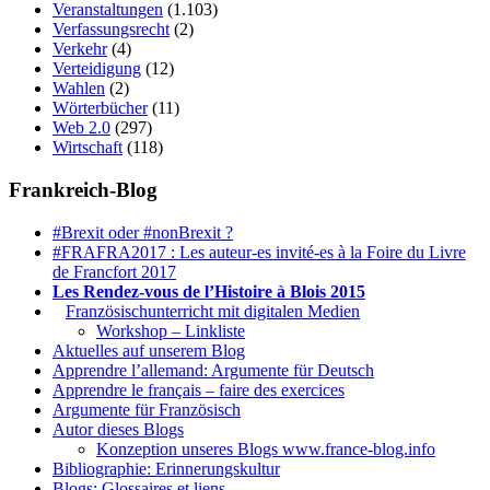
Veranstaltungen
(1.103)
Verfassungsrecht
(2)
Verkehr
(4)
Verteidigung
(12)
Wahlen
(2)
Wörterbücher
(11)
Web 2.0
(297)
Wirtschaft
(118)
Frankreich-Blog
#Brexit oder #nonBrexit ?
#FRAFRA2017 : Les auteur-es invité-es à la Foire du Livre
de Francfort 2017
Les Rendez-vous de l’Histoire à Blois 2015
1.
Französischunterricht mit digitalen Medien
Workshop – Linkliste
Aktuelles auf unserem Blog
Apprendre l’allemand: Argumente für Deutsch
Apprendre le français – faire des exercices
Argumente für Französisch
Autor dieses Blogs
Konzeption unseres Blogs www.france-blog.info
Bibliographie: Erinnerungskultur
Blogs: Glossaires et liens