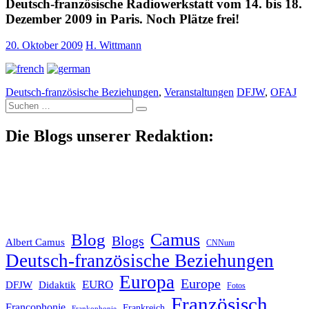
Deutsch-französische Radiowerkstatt vom 14. bis 18.
Dezember 2009 in Paris. Noch Plätze frei!
20. Oktober 2009
H. Wittmann
Deutsch-französische Beziehungen
,
Veranstaltungen
DFJW
,
OFAJ
Suche
nach:
Die Blogs unserer Redaktion:
Blog
Camus
Blogs
Albert Camus
CNNum
Deutsch-französische Beziehungen
Europa
Europe
EURO
DFJW
Didaktik
Fotos
Französisch
Francophonie
Frankreich
Frankophonie