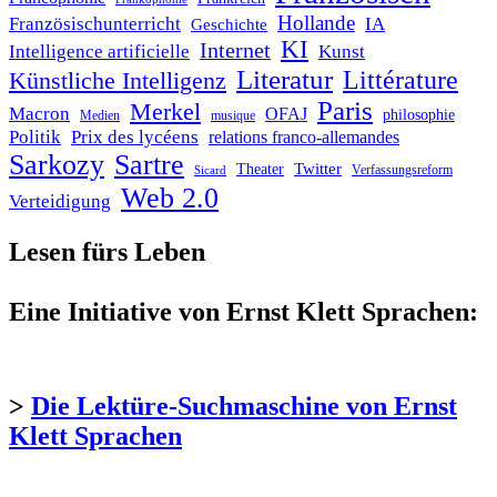
Hollande
Französischunterricht
IA
Geschichte
KI
Internet
Intelligence artificielle
Kunst
Literatur
Littérature
Künstliche Intelligenz
Paris
Merkel
Macron
OFAJ
philosophie
Medien
musique
Politik
Prix des lycéens
relations franco-allemandes
Sarkozy
Sartre
Twitter
Theater
Verfassungsreform
Sicard
Web 2.0
Verteidigung
Lesen fürs Leben
Eine Initiative von Ernst Klett Sprachen:
>
Die Lektüre-Suchmaschine von Ernst
Klett Sprachen