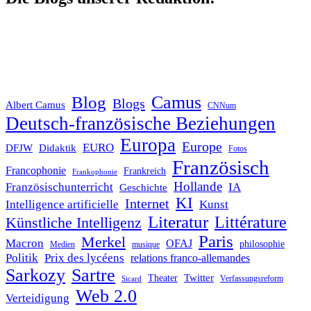
Blog
Camus
Blogs
Albert Camus
CNNum
Deutsch-französische Beziehungen
Europa
Europe
EURO
DFJW
Didaktik
Fotos
Französisch
Francophonie
Frankreich
Frankophonie
Hollande
Französischunterricht
IA
Geschichte
KI
Internet
Intelligence artificielle
Kunst
Literatur
Littérature
Künstliche Intelligenz
Paris
Merkel
Macron
OFAJ
philosophie
Medien
musique
Politik
Prix des lycéens
relations franco-allemandes
Sarkozy
Sartre
Twitter
Theater
Verfassungsreform
Sicard
Web 2.0
Verteidigung