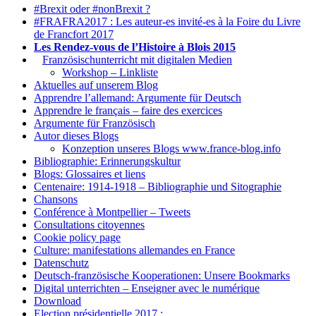
#Brexit oder #nonBrexit ?
#FRAFRA2017 : Les auteur-es invité-es à la Foire du Livre
de Francfort 2017
Les Rendez-vous de l’Histoire à Blois 2015
1.
Französischunterricht mit digitalen Medien
Workshop – Linkliste
Aktuelles auf unserem Blog
Apprendre l’allemand: Argumente für Deutsch
Apprendre le français – faire des exercices
Argumente für Französisch
Autor dieses Blogs
Konzeption unseres Blogs www.france-blog.info
Bibliographie: Erinnerungskultur
Blogs: Glossaires et liens
Centenaire: 1914-1918 – Bibliographie und Sitographie
Chansons
Conférence à Montpellier – Tweets
Consultations citoyennes
Cookie policy page
Culture: manifestations allemandes en France
Datenschutz
Deutsch-französische Kooperationen: Unsere Bookmarks
Digital unterrichten – Enseigner avec le numérique
Download
Election présidentielle 2017 :