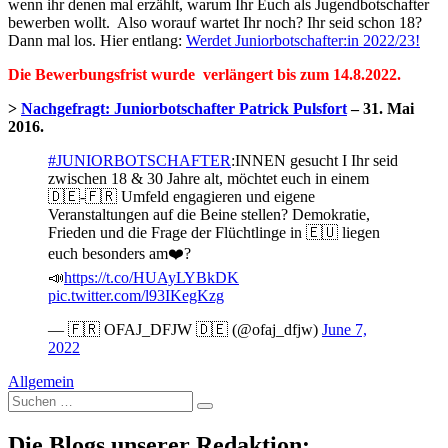
wenn ihr denen mal erzählt, warum Ihr Euch als Jugendbotschafter
bewerben wollt. Also worauf wartet Ihr noch? Ihr seid schon 18?
Dann mal los. Hier entlang:
Werdet Juniorbotschafter:in 2022/23!
Die Bewerbungsfrist wurde verlängert bis zum 14.8.2022.
>
Nachgefragt: Juniorbotschafter Patrick Pulsfort
– 31. Mai
2016.
#JUNIORBOTSCHAFTER
:INNEN gesucht I Ihr seid
zwischen 18 & 30 Jahre alt, möchtet euch in einem
🇩🇪-🇫🇷 Umfeld engagieren und eigene
Veranstaltungen auf die Beine stellen? Demokratie,
Frieden und die Frage der Flüchtlinge in 🇪🇺 liegen
euch besonders am❤️?
📣
https://t.co/HUAyLYBkDK
pic.twitter.com/l93IKegKzg
— 🇫🇷 OFAJ_DFJW 🇩🇪 (@ofaj_dfjw)
June 7,
2022
Allgemein
Suche
nach:
Die Blogs unserer Redaktion: