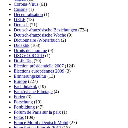
Corona-Virus
(61)
Cuisine
(1)
Décentralisation
(1)
DELF
(18)
Deutsch
(21)
Deutsch-französische Beziehungen
(724)
Deutsch-französische Woche
(9)
Dictionnaire /Wörterbuch
(2)
Didaktik
(103)
Droits de l'homme
(9)
DSGVO-RGPD
(1)
Dt.-fr. Tag
(70)
Election présidentielle 2007
(124)
Elections européennes 2009
(3)
Erinnerungskultur
(13)
Europe
(227)
Fachdidaktik
(19)
Fanzösische Filmtage
(4)
Ferien
(3)
Forschung
(19)
Fortbildung
(47)
Forum de Paris sur la paix
(1)
Fotos
(109)
France Mobil / Deutsch Mobil
(27)
Francfort en français 2017
(15)