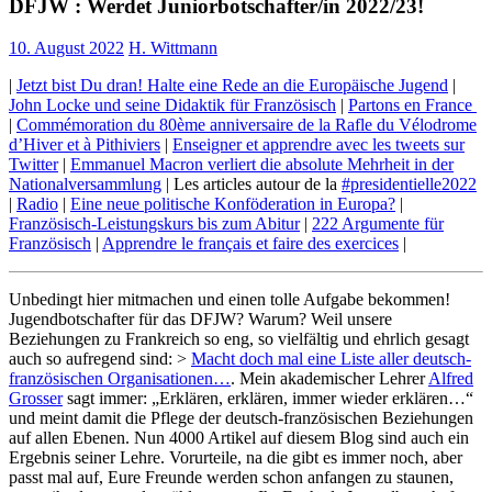
DFJW : Werdet Juniorbotschafter/in 2022/23!
10. August 2022
H. Wittmann
|
Jetzt bist Du dran! Halte eine Rede an die Europäische Jugend
|
John Locke und seine Didaktik für Französisch
|
Partons en France
|
Commémoration du 80ème anniversaire de la Rafle du Vélodrome
d’Hiver et à Pithiviers
|
Enseigner et apprendre avec les tweets sur
Twitter
|
Emmanuel Macron verliert die absolute Mehrheit in der
Nationalversammlung
| Les articles autour de la
#presidentielle2022
|
Radio
|
Eine neue politische Konföderation in Europa?
|
Französisch-Leistungskurs bis zum Abitur
|
222 Argumente für
Französisch
|
Apprendre le français et faire des exercices
|
Unbedingt hier mitmachen und einen tolle Aufgabe bekommen!
Jugendbotschafter für das DFJW? Warum? Weil unsere
Beziehungen zu Frankreich so eng, so vielfältig und ehrlich gesagt
auch so aufregend sind: >
Macht doch mal eine Liste aller deutsch-
französischen Organisationen…
. Mein akademischer Lehrer
Alfred
Grosser
sagt immer: „Erklären, erklären, immer wieder erklären…“
und meint damit die Pflege der deutsch-französischen Beziehungen
auf allen Ebenen. Nun 4000 Artikel auf diesem Blog sind auch ein
Ergebnis seiner Lehre. Vorurteile, na die gibt es immer noch, aber
passt mal auf, Eure Freunde werden schon anfangen zu staunen,