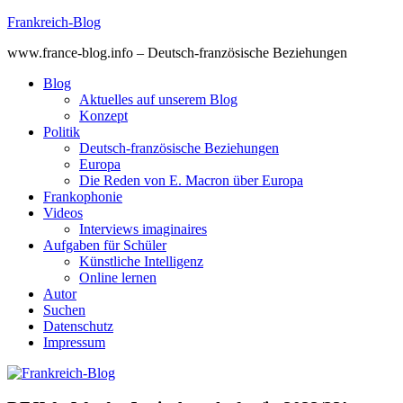
Skip
Frankreich-Blog
to
www.france-blog.info – Deutsch-französische Beziehungen
content
Blog
Aktuelles auf unserem Blog
Konzept
Politik
Deutsch-französische Beziehungen
Europa
Die Reden von E. Macron über Europa
Frankophonie
Videos
Interviews imaginaires
Aufgaben für Schüler
Künstliche Intelligenz
Online lernen
Autor
Suchen
Datenschutz
Impressum