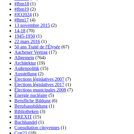
#fbm18
(1)
#fbm19
(2)
#JO2024
(1)
#lbm17
(4)
13 novembre 2015
(2)
14-18
(70)
1945-1950
(1)
22 mars 2016
(1)
50 ans Traité de l'Élysée
(67)
Aachener Vertrag
(17)
Allgemein
(764)
Architektur
(19)
Außenpolitik
(15)
Ausstellung
(2)
Élections législatives 2007
(7)
Élections législatives 2017
(1)
Élections municipales 2008
(7)
Énergie nucléaire
(5)
Berufliche Bildung
(6)
Berufsausbildung
(1)
Bibliotheken
(3)
BREXIT
(15)
Buchhandel
(1)
Consultation citoyennes
(1)
Cop21
(18)