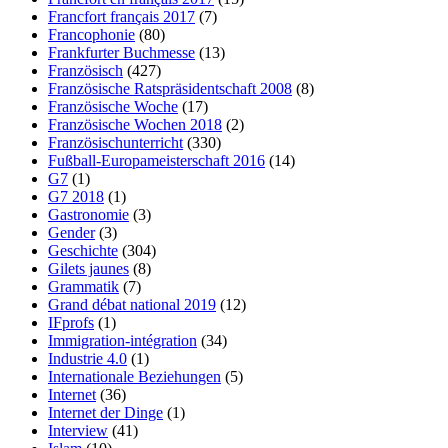
Francfort français 2017
(7)
Francophonie
(80)
Frankfurter Buchmesse
(13)
Französisch
(427)
Französische Ratspräsidentschaft 2008
(8)
Französische Woche
(17)
Französische Wochen 2018
(2)
Französischunterricht
(330)
Fußball-Europameisterschaft 2016
(14)
G7
(1)
G7 2018
(1)
Gastronomie
(3)
Gender
(3)
Geschichte
(304)
Gilets jaunes
(8)
Grammatik
(7)
Grand débat national 2019
(12)
IFprofs
(1)
Immigration-intégration
(34)
Industrie 4.0
(1)
Internationale Beziehungen
(5)
Internet
(36)
Internet der Dinge
(1)
Interview
(41)