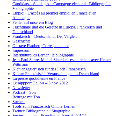
Candidats + Sondages + Campagne électoral+ Bibliographie
+ sitographie
Emploi : L’accès au premier emploi en France et en
Allemagne
Fehler auf unserem Blog
Flüchtlinge und die Gesetze in Europa, Frankreich und
Deutschland
Frankreich – Deutschland: Der Vergleich
Geschichte
Gustave Flaubert, Correspondance
Impressum
Interkulturelles Lernen: Bibliographie
Jean-Paul Sartre. Michel Sicard et ses entretiens avec Heiner
Wittmann
Klett engagiert sich für das Fach Französisch
Kultur: Französische Veranstaltungen in Deutschland
La presse quotidienne en France
Le rappport Gallois – 5 nov. 2012
Newsletter
Podcast – Son
Beiträge mit Ton
Suchen
Tools zum Französisch-Online-Lernen
Twitter: Bibliographie / Sitographie
Veranstaltungen: Francfort en français 2017 /