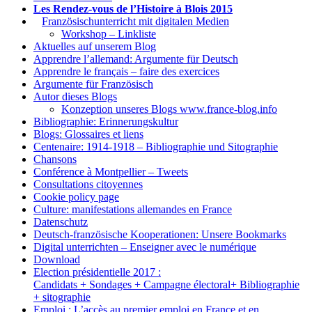
Les Rendez-vous de l’Histoire à Blois 2015
1.
Französischunterricht mit digitalen Medien
Workshop – Linkliste
Aktuelles auf unserem Blog
Apprendre l’allemand: Argumente für Deutsch
Apprendre le français – faire des exercices
Argumente für Französisch
Autor dieses Blogs
Konzeption unseres Blogs www.france-blog.info
Bibliographie: Erinnerungskultur
Blogs: Glossaires et liens
Centenaire: 1914-1918 – Bibliographie und Sitographie
Chansons
Conférence à Montpellier – Tweets
Consultations citoyennes
Cookie policy page
Culture: manifestations allemandes en France
Datenschutz
Deutsch-französische Kooperationen: Unsere Bookmarks
Digital unterrichten – Enseigner avec le numérique
Download
Election présidentielle 2017 :
Candidats + Sondages + Campagne électoral+ Bibliographie
+ sitographie
Emploi : L’accès au premier emploi en France et en