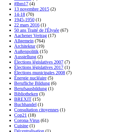
#lbm17
(4)
13 novembre 2015
(2)
14-18
(70)
1945-1950
(1)
22 mars 2016
(1)
50 ans Traité de l'Élysée
(67)
Aachener Vertrag
(17)
Allgemein
(764)
Architektur
(19)
Außenpolitik
(15)
Ausstellung
(2)
Élections législatives 2007
(7)
Élections législatives 2017
(1)
Élections municipales 2008
(7)
Énergie nucléaire
(5)
Berufliche Bildung
(6)
Berufsausbildung
(1)
Bibliotheken
(3)
BREXIT
(15)
Buchhandel
(1)
Consultation citoyennes
(1)
Cop21
(18)
Corona-Virus
(61)
Cuisine
(1)
Décentralisation
(1)