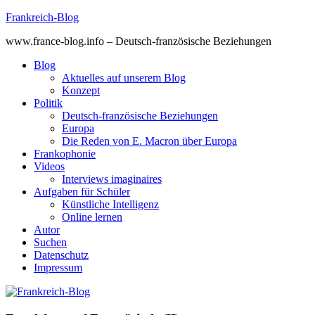
Skip
Frankreich-Blog
to
www.france-blog.info – Deutsch-französische Beziehungen
content
Blog
Aktuelles auf unserem Blog
Konzept
Politik
Deutsch-französische Beziehungen
Europa
Die Reden von E. Macron über Europa
Frankophonie
Videos
Interviews imaginaires
Aufgaben für Schüler
Künstliche Intelligenz
Online lernen
Autor
Suchen
Datenschutz
Impressum