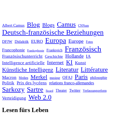
Blog
Camus
Blogs
Albert Camus
CNNum
Deutsch-französische Beziehungen
Europa
Europe
EURO
DFJW
Didaktik
Fotos
Französisch
Francophonie
Frankreich
Frankophonie
Hollande
Französischunterricht
IA
Geschichte
KI
Internet
Intelligence artificielle
Kunst
Literatur
Littérature
Künstliche Intelligenz
Paris
Merkel
Macron
OFAJ
philosophie
Medien
musique
Politik
Prix des lycéens
relations franco-allemandes
Sarkozy
Sartre
Twitter
Theater
Verfassungsreform
Sicard
Web 2.0
Verteidigung
Lesen fürs Leben