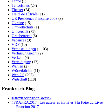
Terror
(1)
Terrorismus
(24)
Theater
(24)
Traité de l'Élysée
(11)
UE Présidence française 2008
(3)
Ukraine
(15)
Umweltschutz
(1)
Universität
(75)
Urheberrecht
(6)
Vacances
(3)
VDF
(10)
Veranstaltungen
(1.103)
Verfassungsrecht
(2)
Verkehr
(4)
Verteidigung
(12)
Wahlen
(2)
Wörterbücher
(11)
Web 2.0
(297)
Wirtschaft
(118)
Frankreich-Blog
#Brexit oder #nonBrexit ?
#FRAFRA2017 : Les auteur-es invité-es à la Foire du Livre
de Francfort 2017