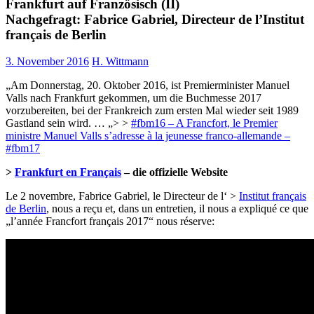
Frankfurt auf Französisch (II)
Nachgefragt: Fabrice Gabriel, Directeur de l’Institut
français de Berlin
3. November 2016
H. Wittmann
„Am Donnerstag, 20. Oktober 2016, ist Premierminister Manuel
Valls nach Frankfurt gekommen, um die Buchmesse 2017
vorzubereiten, bei der Frankreich zum ersten Mal wieder seit 1989
Gastland sein wird. … „> >
#fbm16 – A Francfort, le Premier
ministre Manuel Valls s’adresse à la jeunesse franco-allemande –
#fbm17
>
Frankfurt en Français
– die offizielle Website
Le 2 novembre, Fabrice Gabriel, le Directeur de l‘ >
Institut français
de Berlin
, nous a reçu et, dans un entretien, il nous a expliqué ce que
„l’année Francfort français 2017“ nous réserve: