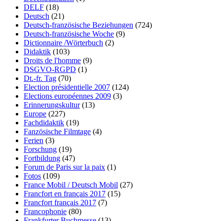
DELF
(18)
Deutsch
(21)
Deutsch-französische Beziehungen
(724)
Deutsch-französische Woche
(9)
Dictionnaire /Wörterbuch
(2)
Didaktik
(103)
Droits de l'homme
(9)
DSGVO-RGPD
(1)
Dt.-fr. Tag
(70)
Election présidentielle 2007
(124)
Elections européennes 2009
(3)
Erinnerungskultur
(13)
Europe
(227)
Fachdidaktik
(19)
Fanzösische Filmtage
(4)
Ferien
(3)
Forschung
(19)
Fortbildung
(47)
Forum de Paris sur la paix
(1)
Fotos
(109)
France Mobil / Deutsch Mobil
(27)
Francfort en français 2017
(15)
Francfort français 2017
(7)
Francophonie
(80)
Frankfurter Buchmesse
(13)