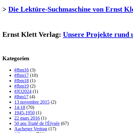
>
Die Lektüre-Suchmaschine von Ernst Kl
Ernst Klett Verlag:
Unsere Projekte rund 
Kategorien
#fbm16
(3)
#fbm17
(10)
#fbm18
(1)
#fbm19
(2)
#JO2024
(1)
#lbm17
(4)
13 novembre 2015
(2)
14-18
(70)
1945-1950
(1)
22 mars 2016
(1)
50 ans Traité de l'Élysée
(67)
Aachener Vertrag
(17)