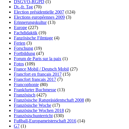
DSGVO-RGPD
(1)
Dt.-fr. Tag
(70)
Election présidentielle 2007
(124)
Elections européennes 2009
(3)
Erinnerungskultur
(13)
Europe
(227)
Fachdidaktik
(19)
Fanzösische Filmtage
(4)
Ferien
(3)
Forschung
(19)
Fortbildung
(47)
Forum de Paris sur la paix
(1)
Fotos
(109)
France Mobil / Deutsch Mobil
(27)
Francfort en français 2017
(15)
Francfort français 2017
(7)
Francophonie
(80)
Frankfurter Buchmesse
(13)
Französisch
(427)
Französische Ratspräsidentschaft 2008
(8)
Französische Woche
(17)
Französische Wochen 2018
(2)
Französischunterricht
(330)
Fußball-Europameisterschaft 2016
(14)
G7
(1)