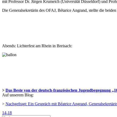
mit Professor Dr. Jürgen Krumeich (Universität Düsseldorf) und Prof
Die Generalsekretärin des OFAJ, Bétarice Angrand, stellte die beiden
Abends: Lichterfest am Rhein in Breisach:
>
Das Beste von der deutsch-französischen Jugendbegegnung „10
Auf unserem Blog:
>
Nachgefragt: Ein Gespräch mit Béatrice Angrand, Generalsekretä
14-18