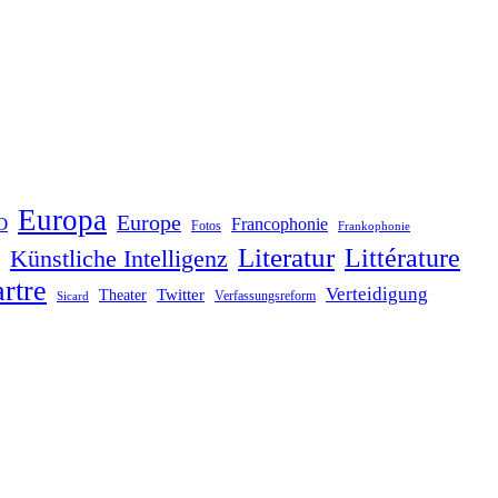
Europa
Europe
O
Francophonie
Fotos
Frankophonie
Literatur
Littérature
Künstliche Intelligenz
rtre
Verteidigung
Twitter
Theater
Verfassungsreform
Sicard