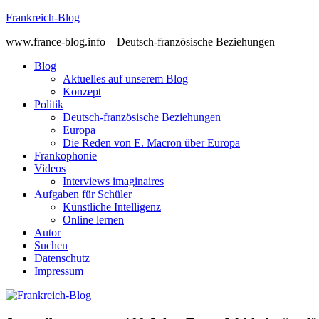
Skip
Frankreich-Blog
to
www.france-blog.info – Deutsch-französische Beziehungen
content
Blog
Aktuelles auf unserem Blog
Konzept
Politik
Deutsch-französische Beziehungen
Europa
Die Reden von E. Macron über Europa
Frankophonie
Videos
Interviews imaginaires
Aufgaben für Schüler
Künstliche Intelligenz
Online lernen
Autor
Suchen
Datenschutz
Impressum