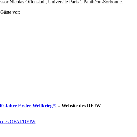
essor Nicolas Offenstadt, Université Paris 1 Panthéon-Sorbonne.
 Gäste vor:
0 Jahre Erster Weltkrieg“!
– Website des DFJW
rin des OFAJ/DFJW