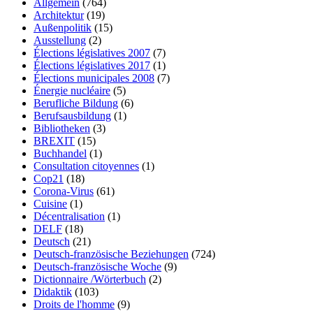
Allgemein
(764)
Architektur
(19)
Außenpolitik
(15)
Ausstellung
(2)
Élections législatives 2007
(7)
Élections législatives 2017
(1)
Élections municipales 2008
(7)
Énergie nucléaire
(5)
Berufliche Bildung
(6)
Berufsausbildung
(1)
Bibliotheken
(3)
BREXIT
(15)
Buchhandel
(1)
Consultation citoyennes
(1)
Cop21
(18)
Corona-Virus
(61)
Cuisine
(1)
Décentralisation
(1)
DELF
(18)
Deutsch
(21)
Deutsch-französische Beziehungen
(724)
Deutsch-französische Woche
(9)
Dictionnaire /Wörterbuch
(2)
Didaktik
(103)
Droits de l'homme
(9)