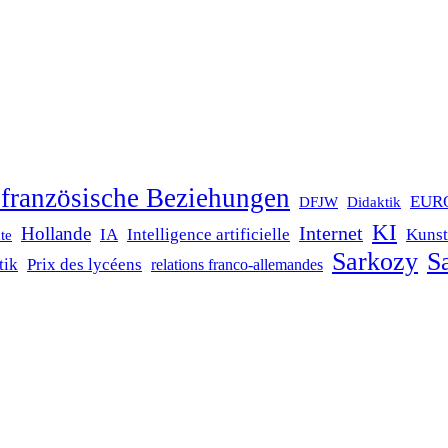
französische Beziehungen
EUR
DFJW
Didaktik
KI
Internet
Hollande
IA
Intelligence artificielle
Kunst
te
Sarkozy
Sa
tik
Prix des lycéens
relations franco-allemandes