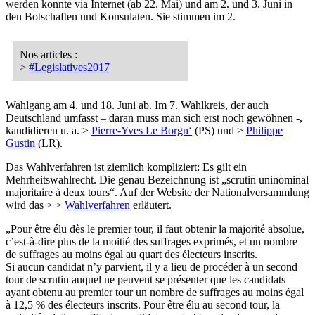
werden konnte via Internet (ab 22. Mai) und am 2. und 3. Juni in
den Botschaften und Konsulaten. Sie stimmen im 2.
Nos articles :
>
#Legislatives2017
Wahlgang am 4. und 18. Juni ab. Im 7. Wahlkreis, der auch
Deutschland umfasst – daran muss man sich erst noch gewöhnen -,
kandidieren u. a. >
Pierre-Yves Le Borgn‘
(PS) und >
Philippe
Gustin
(LR).
Das Wahlverfahren ist ziemlich kompliziert: Es gilt ein
Mehrheitswahlrecht. Die genau Bezeichnung ist „scrutin uninominal
majoritaire à deux tours“. Auf der Website der Nationalversammlung
wird das > >
Wahlverfahren
erläutert.
„Pour être élu dès le premier tour, il faut obtenir la majorité absolue,
c’est-à-dire plus de la moitié des suffrages exprimés, et un nombre
de suffrages au moins égal au quart des électeurs inscrits.
Si aucun candidat n’y parvient, il y a lieu de procéder à un second
tour de scrutin auquel ne peuvent se présenter que les candidats
ayant obtenu au premier tour un nombre de suffrages au moins égal
à 12,5 % des électeurs inscrits. Pour être élu au second tour, la