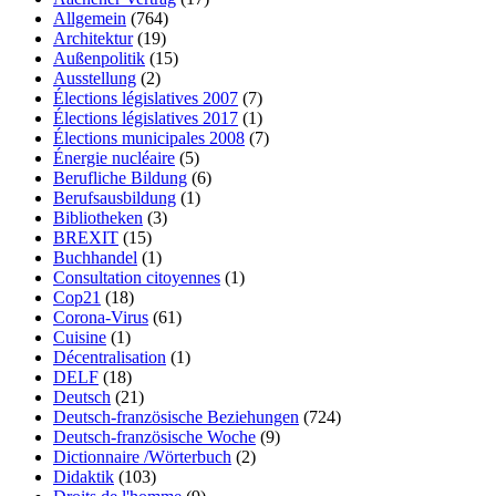
Allgemein
(764)
Architektur
(19)
Außenpolitik
(15)
Ausstellung
(2)
Élections législatives 2007
(7)
Élections législatives 2017
(1)
Élections municipales 2008
(7)
Énergie nucléaire
(5)
Berufliche Bildung
(6)
Berufsausbildung
(1)
Bibliotheken
(3)
BREXIT
(15)
Buchhandel
(1)
Consultation citoyennes
(1)
Cop21
(18)
Corona-Virus
(61)
Cuisine
(1)
Décentralisation
(1)
DELF
(18)
Deutsch
(21)
Deutsch-französische Beziehungen
(724)
Deutsch-französische Woche
(9)
Dictionnaire /Wörterbuch
(2)
Didaktik
(103)