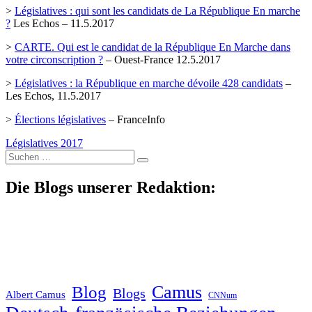
>
Législatives : qui sont les candidats de La République En marche
?
Les Echos – 11.5.2017
>
CARTE. Qui est le candidat de la République En Marche dans
votre circonscription ?
– Ouest-France 12.5.2017
>
Législatives : la République en marche dévoile 428 candidats
–
Les Echos, 11.5.2017
>
Élections législatives
– FranceInfo
Législatives 2017
Suche
nach:
Die Blogs unserer Redaktion:
Blog
Camus
Blogs
Albert Camus
CNNum