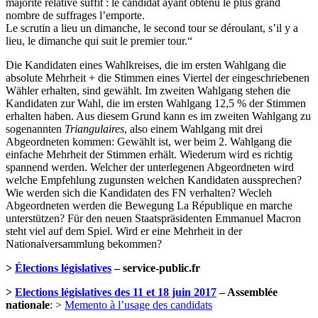
majorité relative suffit : le candidat ayant obtenu le plus grand
nombre de suffrages l’emporte.
Le scrutin a lieu un dimanche, le second tour se déroulant, s’il y a
lieu, le dimanche qui suit le premier tour.“
Die Kandidaten eines Wahlkreises, die im ersten Wahlgang die
absolute Mehrheit + die Stimmen eines Viertel der eingeschriebenen
Wähler erhalten, sind gewählt. Im zweiten Wahlgang stehen die
Kandidaten zur Wahl, die im ersten Wahlgang 12,5 % der Stimmen
erhalten haben. Aus diesem Grund kann es im zweiten Wahlgang zu
sogenannten
Triangulaires
, also einem Wahlgang mit drei
Abgeordneten kommen: Gewählt ist, wer beim 2. Wahlgang die
einfache Mehrheit der Stimmen erhält. Wiederum wird es richtig
spannend werden. Welcher der unterlegenen Abgeordneten wird
welche Empfehlung zugunsten welchen Kandidaten aussprechen?
Wie werden sich die Kandidaten des FN verhalten? Wecleh
Abgeordneten werden die Bewegung La République en marche
unterstützen? Für den neuen Staatspräsidenten Emmanuel Macron
steht viel auf dem Spiel. Wird er eine Mehrheit in der
Nationalversammlung bekommen?
>
Élections législatives
– service-public.fr
>
Elections législatives des 11 et 18 juin 2017
– Assemblée
nationale
: >
Memento à l’usage des candidats