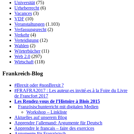
Universität
(75)
Urheberrecht
(6)
Vacances
(3)
VDF
(10)
Veranstaltungen
(1.103)
Verfassungsrecht
(2)
Verkehr
(4)
Verteidigung
(12)
Wahlen
(2)
Wörterbücher
(11)
Web 2.0
(297)
Wirtschaft
(118)
Frankreich-Blog
#Brexit oder #nonBrexit ?
#FRAFRA2017 : Les auteur-es invité-es à la Foire du Livre
de Francfort 2017
Les Rendez-vous de l’Histoire à Blois 2015
1.
Französischunterricht mit digitalen Medien
Workshop – Linkliste
Aktuelles auf unserem Blog
Apprendre l’allemand: Argumente für Deutsch
Apprendre le français – faire des exercices
Argumente für Französisch