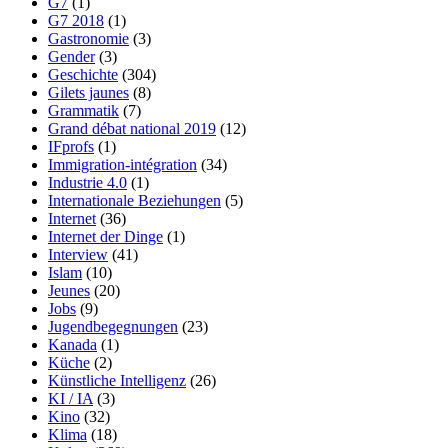
G7
(1)
G7 2018
(1)
Gastronomie
(3)
Gender
(3)
Geschichte
(304)
Gilets jaunes
(8)
Grammatik
(7)
Grand débat national 2019
(12)
IFprofs
(1)
Immigration-intégration
(34)
Industrie 4.0
(1)
Internationale Beziehungen
(5)
Internet
(36)
Internet der Dinge
(1)
Interview
(41)
Islam
(10)
Jeunes
(20)
Jobs
(9)
Jugendbegegnungen
(23)
Kanada
(1)
Küche
(2)
Künstliche Intelligenz
(26)
KI / IA
(3)
Kino
(32)
Klima
(18)