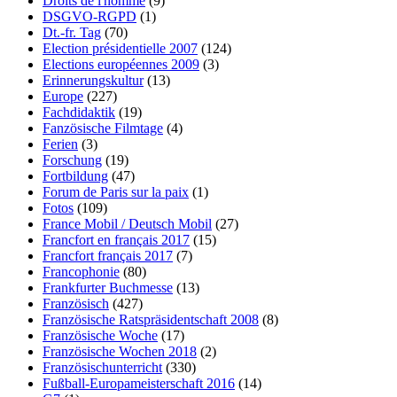
Droits de l'homme
(9)
DSGVO-RGPD
(1)
Dt.-fr. Tag
(70)
Election présidentielle 2007
(124)
Elections européennes 2009
(3)
Erinnerungskultur
(13)
Europe
(227)
Fachdidaktik
(19)
Fanzösische Filmtage
(4)
Ferien
(3)
Forschung
(19)
Fortbildung
(47)
Forum de Paris sur la paix
(1)
Fotos
(109)
France Mobil / Deutsch Mobil
(27)
Francfort en français 2017
(15)
Francfort français 2017
(7)
Francophonie
(80)
Frankfurter Buchmesse
(13)
Französisch
(427)
Französische Ratspräsidentschaft 2008
(8)
Französische Woche
(17)
Französische Wochen 2018
(2)
Französischunterricht
(330)
Fußball-Europameisterschaft 2016
(14)