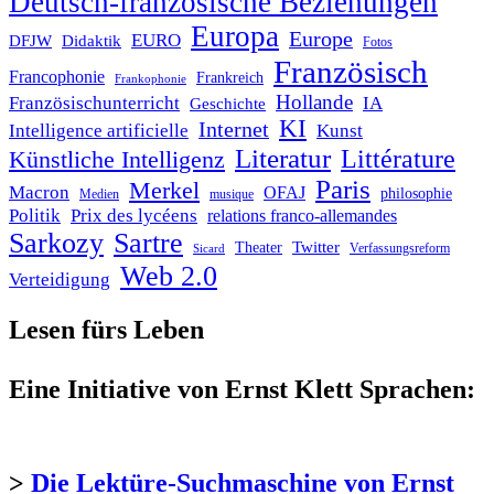
Deutsch-französische Beziehungen
Europa
Europe
EURO
DFJW
Didaktik
Fotos
Französisch
Francophonie
Frankreich
Frankophonie
Hollande
Französischunterricht
IA
Geschichte
KI
Internet
Intelligence artificielle
Kunst
Literatur
Littérature
Künstliche Intelligenz
Paris
Merkel
Macron
OFAJ
philosophie
Medien
musique
Politik
Prix des lycéens
relations franco-allemandes
Sarkozy
Sartre
Twitter
Theater
Verfassungsreform
Sicard
Web 2.0
Verteidigung
Lesen fürs Leben
Eine Initiative von Ernst Klett Sprachen:
>
Die Lektüre-Suchmaschine von Ernst