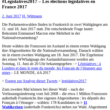
#Législatives2017 – Les élections législatives en
France 2017
2. Juni 2017
H. Wittmann
Die Parlamentswahlen finden in Frankreich in zwei Wahlgängen am
11. und 18. Juni 2017 statt. Die entscheidende Frage lautet:
Bekommt Emmanuel Macron eine Mehrheit in der
Nationalversammlung?
Heute wählen die Franzosen im Ausland in einem ersten Wahlgang
ihre Abgeordneten für die Nationalversammlung. Danach wählen
sie in einem zweiten Wahlgang am 18. Juni 2017. Die Ergebnisse
des ertsen WWhalgnags der Auslandsfranzosen werden am
Sonntag, 11. Juni ab 20 Uhr bekanntgegeben : >
Législatives : à
Londres et dans le reste du monde, les Français de l’étranger aux
urnes
– LE MONDE, 4.6.2017
>
Fragen zur Analyse dieser Tweets
>
legislatives2017
Zum zweiten Mal können bei dieser Wahl – nach der
Verfassungsänderung vom Juli 2008 – die etwa 1 Million Franzosen
außerhalb Frankreichs ihre eigenen Abgeordneten : les députés des
Français à l’étranger – wählen: 178 Kandidaten in
>
11
Wahlkreisen
(außerhalb Frankreichs) stehen zur Wahl. Abgestimmt