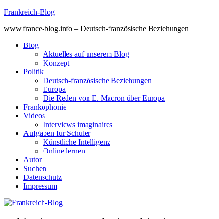
Skip
Frankreich-Blog
to
www.france-blog.info – Deutsch-französische Beziehungen
content
Blog
Aktuelles auf unserem Blog
Konzept
Politik
Deutsch-französische Beziehungen
Europa
Die Reden von E. Macron über Europa
Frankophonie
Videos
Interviews imaginaires
Aufgaben für Schüler
Künstliche Intelligenz
Online lernen
Autor
Suchen
Datenschutz
Impressum