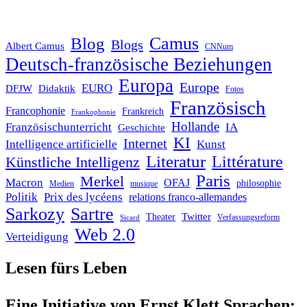
Blog
Camus
Blogs
Albert Camus
CNNum
Deutsch-französische Beziehungen
Europa
Europe
EURO
DFJW
Didaktik
Fotos
Französisch
Francophonie
Frankreich
Frankophonie
Hollande
Französischunterricht
IA
Geschichte
KI
Internet
Intelligence artificielle
Kunst
Literatur
Littérature
Künstliche Intelligenz
Paris
Merkel
Macron
OFAJ
philosophie
Medien
musique
Politik
Prix des lycéens
relations franco-allemandes
Sarkozy
Sartre
Twitter
Theater
Verfassungsreform
Sicard
Web 2.0
Verteidigung
Lesen fürs Leben
Eine Initiative von Ernst Klett Sprachen: