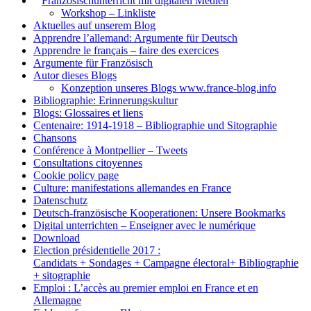
1.
Französischunterricht mit digitalen Medien
Workshop – Linkliste
Aktuelles auf unserem Blog
Apprendre l’allemand: Argumente für Deutsch
Apprendre le français – faire des exercices
Argumente für Französisch
Autor dieses Blogs
Konzeption unseres Blogs www.france-blog.info
Bibliographie: Erinnerungskultur
Blogs: Glossaires et liens
Centenaire: 1914-1918 – Bibliographie und Sitographie
Chansons
Conférence à Montpellier – Tweets
Consultations citoyennes
Cookie policy page
Culture: manifestations allemandes en France
Datenschutz
Deutsch-französische Kooperationen: Unsere Bookmarks
Digital unterrichten – Enseigner avec le numérique
Download
Election présidentielle 2017 :
Candidats + Sondages + Campagne électoral+ Bibliographie
+ sitographie
Emploi : L’accès au premier emploi en France et en
Allemagne