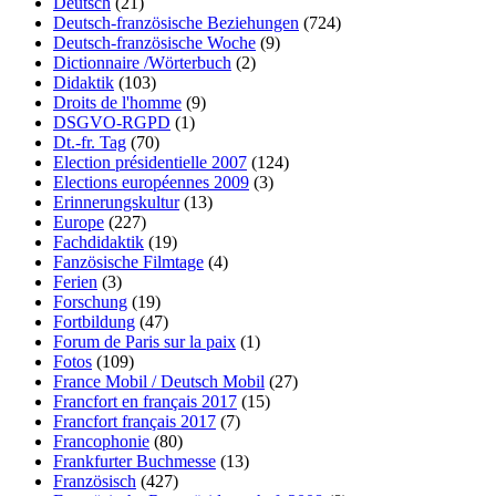
Deutsch
(21)
Deutsch-französische Beziehungen
(724)
Deutsch-französische Woche
(9)
Dictionnaire /Wörterbuch
(2)
Didaktik
(103)
Droits de l'homme
(9)
DSGVO-RGPD
(1)
Dt.-fr. Tag
(70)
Election présidentielle 2007
(124)
Elections européennes 2009
(3)
Erinnerungskultur
(13)
Europe
(227)
Fachdidaktik
(19)
Fanzösische Filmtage
(4)
Ferien
(3)
Forschung
(19)
Fortbildung
(47)
Forum de Paris sur la paix
(1)
Fotos
(109)
France Mobil / Deutsch Mobil
(27)
Francfort en français 2017
(15)
Francfort français 2017
(7)
Francophonie
(80)
Frankfurter Buchmesse
(13)
Französisch
(427)