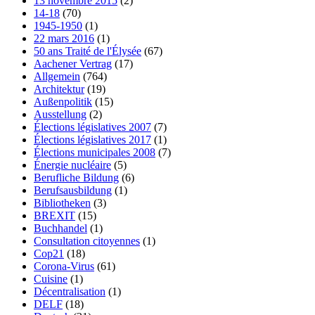
13 novembre 2015
(2)
14-18
(70)
1945-1950
(1)
22 mars 2016
(1)
50 ans Traité de l'Élysée
(67)
Aachener Vertrag
(17)
Allgemein
(764)
Architektur
(19)
Außenpolitik
(15)
Ausstellung
(2)
Élections législatives 2007
(7)
Élections législatives 2017
(1)
Élections municipales 2008
(7)
Énergie nucléaire
(5)
Berufliche Bildung
(6)
Berufsausbildung
(1)
Bibliotheken
(3)
BREXIT
(15)
Buchhandel
(1)
Consultation citoyennes
(1)
Cop21
(18)
Corona-Virus
(61)
Cuisine
(1)
Décentralisation
(1)
DELF
(18)