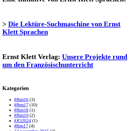
>
Die Lektüre-Suchmaschine von Ernst
Klett Sprachen
Ernst Klett Verlag:
Unsere Projekte rund
um den Französischunterricht
Kategorien
#fbm16
(3)
#fbm17
(10)
#fbm18
(1)
#fbm19
(2)
#JO2024
(1)
#lbm17
(4)