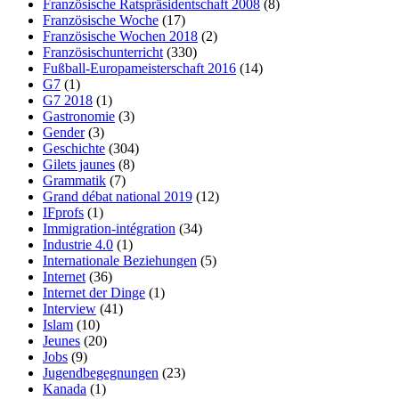
Französische Ratspräsidentschaft 2008
(8)
Französische Woche
(17)
Französische Wochen 2018
(2)
Französischunterricht
(330)
Fußball-Europameisterschaft 2016
(14)
G7
(1)
G7 2018
(1)
Gastronomie
(3)
Gender
(3)
Geschichte
(304)
Gilets jaunes
(8)
Grammatik
(7)
Grand débat national 2019
(12)
IFprofs
(1)
Immigration-intégration
(34)
Industrie 4.0
(1)
Internationale Beziehungen
(5)
Internet
(36)
Internet der Dinge
(1)
Interview
(41)
Islam
(10)
Jeunes
(20)
Jobs
(9)
Jugendbegegnungen
(23)
Kanada
(1)