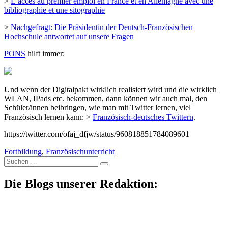
>
L’accès au premier emploi en France et en Allemagne avec une
bibliographie et une sitographie
>
Nachgefragt: Die Präsidentin der Deutsch-Französischen
Hochschule antwortet auf unsere Fragen
PONS
hilft immer:
Und wenn der Digitalpakt wirklich realisiert wird und die wirklich
WLAN, IPads etc. bekommen, dann können wir auch mal, den
Schüler/innen beibringen, wie man mit Twitter lernen, viel
Französisch lernen kann: >
Französisch-deutsches Twittern
.
https://twitter.com/ofaj_dfjw/status/960818851784089601
Fortbildung
,
Französischunterricht
Suche
nach:
Die Blogs unserer Redaktion: