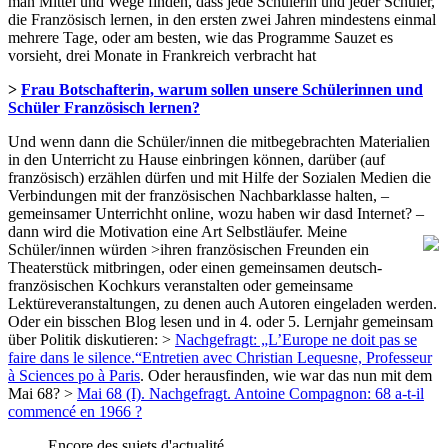
man Mittel und Wege finden, dass jede Schülerin und jeder Schüler,
die Französisch lernen, in den ersten zwei Jahren mindestens einmal
mehrere Tage, oder am besten, wie das Programme Sauzet es
vorsieht, drei Monate in Frankreich verbracht hat
>
Frau Botschafterin, warum sollen unsere Schülerinnen und
Schüler Französisch lernen?
Und wenn dann die Schüler/innen die mitbegebrachten Materialien
in den Unterricht zu Hause einbringen können, darüber (auf
französisch) erzählen dürfen und mit Hilfe der Sozialen Medien die
Verbindungen mit der französischen Nachbarklasse halten, –
gemeinsamer Unterrichht online, wozu haben wir dasd Internet? –
dann wird die Motivation eine Art Selbstläufer.
Meine
Schüler/innen würden >ihren französischen Freunden ein
Theaterstück mitbringen, oder einen gemeinsamen deutsch-
französischen Kochkurs veranstalten oder gemeinsame
Lektüreveranstaltungen, zu denen auch Autoren eingeladen werden.
Oder ein bisschen Blog lesen und in 4. oder 5. Lernjahr gemeinsam
über Politik diskutieren: >
Nachgefragt: „L’Europe ne doit pas se
faire dans le silence.“Entretien avec Christian Lequesne, Professeur
à Sciences po à Paris
. Oder herausfinden, wie war das nun mit dem
Mai 68? >
Mai 68 (I). Nachgefragt. Antoine Compagnon: 68 a-t-il
commencé en 1966 ?
Encore des sujets d'actualité