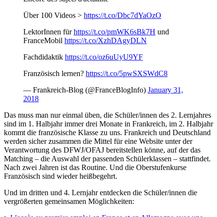
Über 100 Videos >
https://t.co/Dbc7dYaOzO
LektorInnen für
https://t.co/pmWK6sBk7H
und
FranceMobil
https://t.co/XzhDAgyDLN
Fachdidaktik
https://t.co/oz6uUyU9YF
Französisch lernen?
https://t.co/5pwSXSWdC8
— Frankreich-Blog (@FranceBlogInfo)
January 31,
2018
Das muss man nur einmal üben, die Schüler/innen des 2. Lernjahres
sind im 1. Halbjahr immer drei Monate in Frankreich, im 2. Halbjahr
kommt die französische Klasse zu uns. Frankreich und Deutschland
werden sicher zusammen die Mittel für eine Website unter der
Verantwortung des DFWJ/OFAJ bereitstellen könne, auf der das
Matching – die Auswahl der passenden Schülerklassen – stattfindet.
Nach zwei Jahren ist das Routine. Und die Oberstufenkurse
Französisch sind wieder heißbegehrt.
Und im dritten und 4. Lernjahr entdecken die Schüler/innen die
vergrößerten gemeinsamen Möglichkeiten: