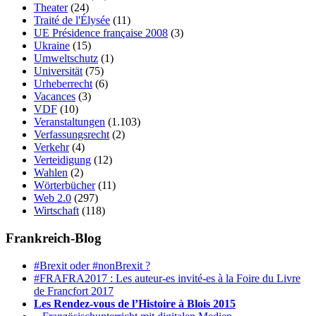
Theater
(24)
Traité de l'Élysée
(11)
UE Présidence française 2008
(3)
Ukraine
(15)
Umweltschutz
(1)
Universität
(75)
Urheberrecht
(6)
Vacances
(3)
VDF
(10)
Veranstaltungen
(1.103)
Verfassungsrecht
(2)
Verkehr
(4)
Verteidigung
(12)
Wahlen
(2)
Wörterbücher
(11)
Web 2.0
(297)
Wirtschaft
(118)
Frankreich-Blog
#Brexit oder #nonBrexit ?
#FRAFRA2017 : Les auteur-es invité-es à la Foire du Livre
de Francfort 2017
Les Rendez-vous de l’Histoire à Blois 2015