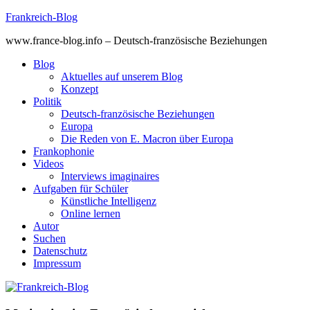
Skip
Frankreich-Blog
to
www.france-blog.info – Deutsch-französische Beziehungen
content
Blog
Aktuelles auf unserem Blog
Konzept
Politik
Deutsch-französische Beziehungen
Europa
Die Reden von E. Macron über Europa
Frankophonie
Videos
Interviews imaginaires
Aufgaben für Schüler
Künstliche Intelligenz
Online lernen
Autor
Suchen
Datenschutz
Impressum