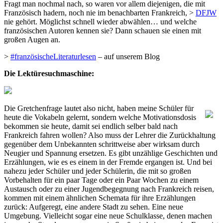
Fragt man nochmal nach, so waren vor allem diejenigen, die mit
Französisch hadern, noch nie im benachbarten Frankreich, >
DFJW
nie gehört. Möglichst schnell wieder abwählen… und welche
französischen Autoren kennen sie? Dann schauen sie einen mit
großen Augen an.
>
#französischeLiteraturlesen
– auf unserem Blog
Die Lektüresuchmaschine:
Die Gretchenfrage lautet also nicht, haben meine Schüler für
heute die Vokabeln gelernt, sondern welche Motivationsdosis
bekommen sie heute, damit sei endlich selber bald nach
Frankreich fahren wollen? Also muss der Lehrer die Zurückhaltung
gegenüber dem Unbekannten schrittweise aber wirksam durch
Neugier und Spannung ersetzen. Es gibt unzählige Geschichten und
Erzählungen, wie es es einem in der Fremde ergangen ist. Und bei
nahezu jeder Schüler und jeder Schülerin, die mit so großen
Vorbehalten für ein paar Tage oder ein Paar Wochen zu einem
Austausch oder zu einer Jugendbegegnung nach Frankreich reisen,
kommen mit einem ähnlichen Schemata für ihre Erzählungen
zurück: Aufgeregt, eine andere Stadt zu sehen. Eine neue
Umgebung. Vielleicht sogar eine neue Schulklasse, denen machen