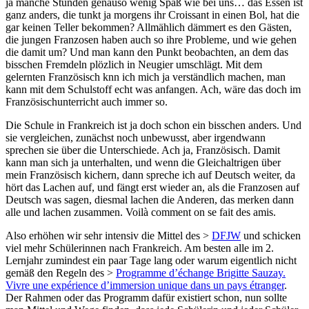
ja manche Stunden genauso wenig Spaß wie bei uns… das Essen ist
ganz anders, die tunkt ja morgens ihr Croissant in einen Bol, hat die
gar keinen Teller bekommen? Allmählich dämmert es den Gästen,
die jungen Franzosen haben auch so ihre Probleme, und wie gehen
die damit um? Und man kann den Punkt beobachten, an dem das
bisschen Fremdeln plözlich in Neugier umschlägt. Mit dem
gelernten Französisch knn ich mich ja verständlich machen, man
kann mit dem Schulstoff echt was anfangen. Ach, wäre das doch im
Französischunterricht auch immer so.
Die Schule in Frankreich ist ja doch schon ein bisschen anders. Und
sie vergleichen, zunächst noch unbewusst, aber irgendwann
sprechen sie über die Unterschiede. Ach ja, Französisch. Damit
kann man sich ja unterhalten, und wenn die Gleichaltrigen über
mein Französisch kichern, dann spreche ich auf Deutsch weiter, da
hört das Lachen auf, und fängt erst wieder an, als die Franzosen auf
Deutsch was sagen, diesmal lachen die Anderen, das merken dann
alle und lachen zusammen. Voilà comment on se fait des amis.
Also erhöhen wir sehr intensiv die Mittel des >
DFJW
und schicken
viel mehr Schülerinnen nach Frankreich. Am besten alle im 2.
Lernjahr zumindest ein paar Tage lang oder warum eigentlich nicht
gemäß den Regeln des >
Programme d’échange Brigitte Sauzay.
Vivre une expérience d’immersion unique dans un pays étranger
.
Der Rahmen oder das Programm dafür existiert schon, nun sollte