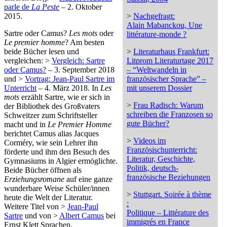
parle de
La Peste
– 2. Oktober
2015.
>
Nachgefragt:
Alain Mabanckou, Une
Sartre oder Camus?
Les mots
oder
littérature-monde ?
Le premier homme
? Am besten
beide Bücher lesen und
>
Literaturhaus Frankfurt:
vergleichen: >
Vergleich: Sartre
Litprom Literaturtage 2017
oder Camus?
– 3. September 2018
– “Weltwandeln in
und >
Vortrag: Jean-Paul Sartre im
französischer Sprache” –
Unterricht
– 4. März 2018. In
Les
mit unserem Dossier
mots
erzählt Sartre, wie er sich in
>
Frau Radisch: Warum
der Bibliothek des Großvaters
schreiben die Franzosen so
Schweitzer zum Schriftsteller
gute Bücher?
macht und in
Le Premier Homme
berichtet Camus alias Jacques
>
Videos im
Corméry, wie sein Lehrer ihn
Französischunterricht:
förderte und ihm den Besuch des
Literatur, Geschichte,
Gymnasiums in Algier ermöglichte.
Politik, deutsch-
Beide Bücher öffnen als
französische Beziehungen
Erziehungsromane
auf eine ganze
wunderbare Weise Schüler/innen
>
Stuttgart. Soirée à thème
heute die Welt der Literatur.
:
Weitere Titel von >
Jean-Paul
Politique – Littérature des
Sartre
und von >
Albert Camus
bei
immigrés en France
Ernst Klett Sprachen.