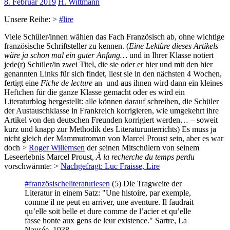
8. Februar 2019
H. Wittmann
Unsere Reihe: >
#lire
Viele Schüler/innen wählen das Fach Französisch ab, ohne wichtige
französische Schriftsteller zu kennen. (
Eine Lektüre dieses Artikels
wäre ja schon mal ein guter Anfang…
und in Ihrer Klasse notiert
jede(r) Schüler/in zwei Titel, die sie oder er hier und mit den hier
genannten Links für sich findet, liest sie in den nächsten 4 Wochen,
fertigt eine
Fiche de lecture
an und aus ihnen wird dann ein kleines
Heftchen für die ganze Klasse gemacht oder es wird ein
Literaturblog hergestellt: alle können darauf schreiben, die Schüler
der Austauschklasse in Frankreich korrigieren, wie umgekehrt ihre
Artikel von den deutschen Freunden korrigiert werden… – soweit
kurz und knapp zur Methodik des Literaturunterrichts) Es muss ja
nicht gleich der Mammutroman von Marcel Proust sein, aber es war
doch >
Roger Willemsen
der seinen Mitschülern von seinem
Leseerlebnis Marcel Proust,
À la recherche du temps perdu
vorschwärmte: >
Nachgefragt: Luc Fraisse, Lire
#französischeliteraturlesen
(5) Die Tragweite der
Literatur in einem Satz: "Une histoire, par exemple,
comme il ne peut en arriver, une aventure. Il faudrait
qu’elle soit belle et dure comme de l’acier et qu’elle
fasse honte aux gens de leur existence." Sartre, La
Nausée, 1938