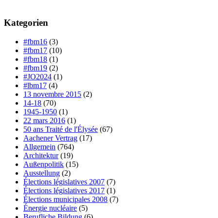
Kategorien
#fbm16
(3)
#fbm17
(10)
#fbm18
(1)
#fbm19
(2)
#JO2024
(1)
#lbm17
(4)
13 novembre 2015
(2)
14-18
(70)
1945-1950
(1)
22 mars 2016
(1)
50 ans Traité de l'Élysée
(67)
Aachener Vertrag
(17)
Allgemein
(764)
Architektur
(19)
Außenpolitik
(15)
Ausstellung
(2)
Élections législatives 2007
(7)
Élections législatives 2017
(1)
Élections municipales 2008
(7)
Énergie nucléaire
(5)
Berufliche Bildung
(6)