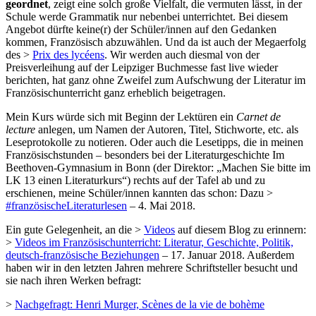
geordnet
, zeigt eine solch große Vielfalt, die vermuten lässt, in der
Schule werde Grammatik nur nebenbei unterrichtet. Bei diesem
Angebot dürfte keine(r) der Schüler/innen auf den Gedanken
kommen, Französisch abzuwählen. Und da ist auch der Megaerfolg
des >
Prix des lycéens
. Wir werden auch diesmal von der
Preisverleihung auf der Leipziger Buchmesse fast live wieder
berichten, hat ganz ohne Zweifel zum Aufschwung der Literatur im
Französischunterricht ganz erheblich beigetragen.
Mein Kurs würde sich mit Beginn der Lektüren ein
Carnet de
lecture
anlegen, um Namen der Autoren, Titel, Stichworte, etc. als
Leseprotokolle zu notieren. Oder auch die Lesetipps, die in meinen
Französischstunden – besonders bei der Literaturgeschichte Im
Beethoven-Gymnasium in Bonn (der Direktor: „Machen Sie bitte im
LK 13 einen Literaturkurs“) rechts auf der Tafel ab und zu
erschienen, meine Schüler/innen kannten das schon: Dazu >
#französischeLiteraturlesen
– 4. Mai 2018.
Ein gute Gelegenheit, an die >
Videos
auf diesem Blog zu erinnern:
>
Videos im Französischunterricht: Literatur, Geschichte, Politik,
deutsch-französische Beziehungen
– 17. Januar 2018. Außerdem
haben wir in den letzten Jahren mehrere Schriftsteller besucht und
sie nach ihren Werken befragt:
>
Nachgefragt: Henri Murger, Scènes de la vie de bohème