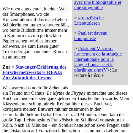
avec une bibliographie et
une sitographie
Wie oben angedeutet, in einer Welt
der Smartphones, wo die
>
#französische
Konzentration auf das reale Leben
Literaturlesen
Schüler/innen immer schwerer fällt,
wo bunte Bildschirme immer mehr
>
Paul est devenu
in Konkurrenz zum gedruckten
bouquiniste
Papier stehen, wird es immer
schwerer, sie zum Lesen guter
>
Präsident Macron :
Texte oder gar spannender Roman
Lancement de la stratégie
zu animieren.
internationale pour la
langue française et le
Zur >
Stavanger-Erklärung des
plurilinguisme (V)
: La
Forschernetzwerks E-READ:
lecture à l’école
Zur Zukunft des Lesens
Was waren das noch für Zeiten, als
ein Freund mir Camus‘
Le Mythe de Sisyphe
mitbrachte und dieses
Buch zu meinem ersten ganz gelesenen Taaschenbuch wurde. Mein
Klassenlehrer schlug mir ein Referat über dieses Buch vor,
korrigierte meinen Entwurf mit mir zusammen in der
Lehrerbibliothek und schärfte mir ein: 20 Minuten. Dann kam der
große Tag. Leistungskurs Französisch im Schiller-Gymnasium in
Köln. Nach 10 Minuten – ein Schüler hatte schon zwei Fragen stellt,
die Diskussion auf Französisch lief schon – stand mein Lehrer auf,