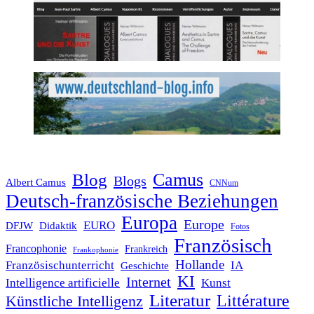
Blog
Camus
Blogs
Albert Camus
CNNum
Deutsch-französische Beziehungen
Europa
Europe
EURO
DFJW
Didaktik
Fotos
Französisch
Francophonie
Frankreich
Frankophonie
Hollande
Französischunterricht
IA
Geschichte
KI
Internet
Intelligence artificielle
Kunst
Literatur
Littérature
Künstliche Intelligenz