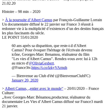
21.02.20
Histoire – 98 min – 2020
>
À la poursuite d’Albert Camus
par François-Guillaume Lorrain
Un documentaire diffusé le 22 janvier sur France 3 réussit à
redonner vie à la multiplicité d’existences d’un des destins français
les plus fascinants du siècle.
LE POINT 55/01/2020
60 ans après sa disparition, que reste-t-il d'Albert
Camus? Pour évoquer l'héritage de l'écrivain devenu
icône, Georges-Marc Benamou, réalisateur du film
"Les vies d'Albert Camus". Rendez-vous avec lui à 12h
au micro d'
@OliviaGesbert
.
@France3tv.
https://t.co/lzkyVArnqh
— Bienvenue au Club d'été (@BienvenueClubFC)
January 20, 2020
>
Albert Camus, „entier avec le monde“
– 20/01/2020 – France
Culture:
„Avec Georges-Marc Bénamou,producteur, réalisateur du
documentaire Les Vies d’Albert Camus diffusé sur France3 mardi
21 janvier.