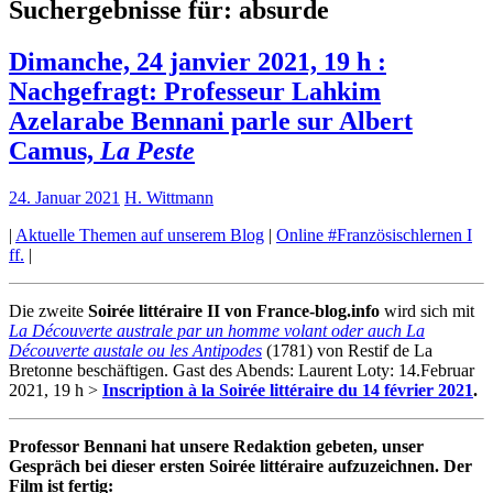
Suchergebnisse für:
absurde
Dimanche, 24 janvier 2021, 19 h :
Nachgefragt: Professeur Lahkim
Azelarabe Bennani parle sur Albert
Camus,
La Peste
24. Januar 2021
H. Wittmann
|
Aktuelle Themen auf unserem Blog
|
Online #Französischlernen I
ff.
|
Die zweite
Soirée littéraire II von France-blog.info
wird sich mit
La Découverte australe par un homme volant oder auch La
Découverte austale ou les Antipodes
(1781) von Restif de La
Bretonne beschäftigen. Gast des Abends: Laurent Loty: 14.Februar
2021, 19 h >
Inscription à la Soirée littéraire du 14 février 2021
.
Professor Bennani hat unsere Redaktion gebeten, unser
Gespräch bei dieser ersten Soirée littéraire aufzuzeichnen. Der
Film ist fertig: