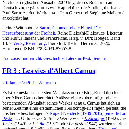
Nach der englischen Ausgabe 2009 liegt dieses Buch nun auf
Deutsch vor, ergänzt um zwei Kapitel über die Studien, die Jean-
Paul Sartre zu den Werken von Jean Genet und Stéphane Mallarmé
angefertigt hat:
Heiner Wittmann, >
Sartre, Camus und die Kunst. Die
Herausforderung der Freiheit
. Reihe Dialoghi/Dialogues. Literatur
und Kultur Italiens und Frankreichs. Hrsg. v. Dirk Hoeges, Band
18, >
Verlag Peter Lang
, Frankfurt, Berlin, Bern u.a., 2020.
Hardcover. ISBN 978-3-631-83653-8.
Französischunterricht
,
Geschichte
,
Literatur
Pest
,
Seuche
FR 3 : Les vies d’Albert Camus
20. Januar 2020
H. Wittmann
Es ist keinesfalls das ersten Mal, dass unsere Blog-Redaktion hier
über Albert Camus berichtet. Anlässe gibt es aber aufgrund der
bestechenden Aktualität seines Werkes genug. Camus hat sich zu
seiner Zeit mit einer erstaunlichen Hellsichtigkeit Fragen gestellt, die
uns heute beschäftigen: >
Rupert Neudeck (1939-2016) parle de La
Peste
– 2. Oktober 2015. Seine Werke wie >
L’Étranger
(1942),
Les
Justes
(1949), >
L’Hôte
(1957) oder
La peste
(1947) wurden zu den
meistgelesenen Schulklassikern. Er, wie Sartre, hatte
Kunst und