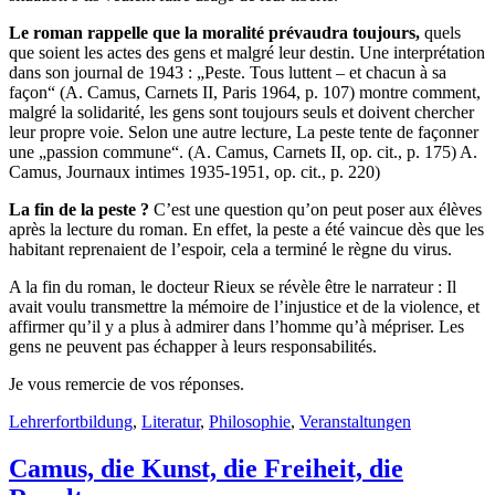
Le roman rappelle que la moralité prévaudra toujours,
quels
que soient les actes des gens et malgré leur destin. Une interprétation
dans son journal de 1943 : „Peste. Tous luttent – et chacun à sa
façon“ (A. Camus, Carnets II, Paris 1964, p. 107) montre comment,
malgré la solidarité, les gens sont toujours seuls et doivent chercher
leur propre voie. Selon une autre lecture, La peste tente de façonner
une „passion commune“. (A. Camus, Carnets II, op. cit., p. 175) A.
Camus, Journaux intimes 1935-1951, op. cit., p. 220)
La fin de la peste ?
C’est une question qu’on peut poser aux élèves
après la lecture du roman. En effet, la peste a été vaincue dès que les
habitant reprenaient de l’espoir, cela a terminé le règne du virus.
A la fin du roman, le docteur Rieux se révèle être le narrateur : Il
avait voulu transmettre la mémoire de l’injustice et de la violence, et
affirmer qu’il y a plus à admirer dans l’homme qu’à mépriser. Les
gens ne peuvent pas échapper à leurs responsabilités.
Je vous remercie de vos réponses.
Lehrerfortbildung
,
Literatur
,
Philosophie
,
Veranstaltungen
Camus, die Kunst, die Freiheit, die