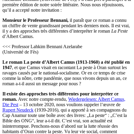
première édition de notre soirée littéraire. Nous nous réjouissons,
qu’il a accepté notre invitation :
Monsieur le Professeur Bennani,
il paraît que ce roman a connu
un chiffre de vente grandissant pendant les derniers mois. Il est vrai,
il y a des approches très différentes d’interpréter le roman
La Peste
d’Albert Camus.
<<< Professor Lahkim Bennani Azelarabe
(Université de Fès)
Le roman La peste d’Albert Camus (1913-1960) a été publié en
1947
, et que Camus visait en racontant La peste à Oran surtout les
ravages causés par le national-socialisme. Or en ce temps de crise
comme la nôtre, cette pandémie, que nous vivons depuis un an, ce
roman a-t-il aussi un message pour nous ?
Il existe des approches très différentes pour interpréter ce
roman.
Avec notre compte-rendu,
Wiedergelesen: Albert Camus,
Die Pest
– 13 octobre 2020, nous voulions rappeler l’œuvre de
Rupert Neudeck
(1939-2016), qui a apporté à ses compagnons du
Cap Anamur toute une boîte avec des livres: „La peste“ : „C’est la
Bible des ONG“, leur a-t-il dit. C’est vrai, son actualité est
ininterrompue. Penchons-nous d’abord sur la lutte réussie des
habitants d’Oran contre la peste. Vu leur vie social, comment