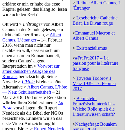
>
Relire : Albert Camus, L
erklärte er mir, er habe das erste
´Étranger
Kapitel gelesen, das klang so, lesen
wir auch den Rest?
>
Lesebericht: Catherine
Briat, Le Divan rouge
Oft wird >
L’étranger
von Albert
Camus in der Schule gelesen, ein
>
Emmanuel Macron et
nicht einfacher Roman, >
Albert
Albert Camus
Camus, L’étranger
– 14. Februar
2016, wenn man nicht nur
>
Existenzialismus
nachbeten will, dass es sich um
einen absurden Roman handelt,
>
#FraFra2017 – La
sondern Camus‘ eigene
passion pour la littérature
Interpretation im >
Vorwort zur
française
amerikanischen Ausgabe des
Romans
berücksichtigt. Seine
>
Tzvetan Todorov 1.
Novelle >
L’Hôte
ist eine schöne
März 1939 – 7. Februar
Alternative >
Albert Camus, L’hôte
2017
— Neu: Schülerarbeitsheft
– 21.
März 2018. Und unsere Redaktion
>
Berufsfeld:
würden Ihren Schüler/innen >
La
Französischunterricht –
Peste
vorschlagen, die Rupert
Welche Rolle spielt die
Neudeck als die Bibel der NGOs
Literaturwissen-schaft?
bezeichnete. Erinnern wir an das
erste Video-Aufzeichnung für
>
Nachgefragt: Boualem
unseren Blog: >
Rupert Neudeck
Sansal, 2084