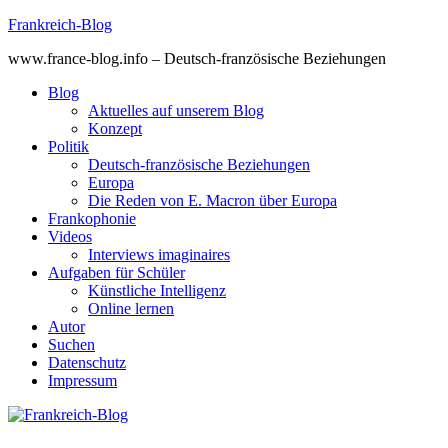
Skip
Frankreich-Blog
to
www.france-blog.info – Deutsch-französische Beziehungen
content
Blog
Aktuelles auf unserem Blog
Konzept
Politik
Deutsch-französische Beziehungen
Europa
Die Reden von E. Macron über Europa
Frankophonie
Videos
Interviews imaginaires
Aufgaben für Schüler
Künstliche Intelligenz
Online lernen
Autor
Suchen
Datenschutz
Impressum