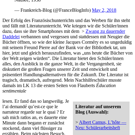
— Frankreich-Blog (@FranceBlogInfo)
May 2, 2018
Der Erfolg des Französischunterrichts und das Werben für ihn steht
und fällt mit Literaturunterricht. Wie kriegen wir die Schüler/innen
dazu, dass sie ihre Smartphones mit dem >
Zwang zu dauernder
Daddelei
verbannen und vergessen und stattdessen mit Neugier die
Bücher öffnen, so wie der kleine Jacques Corméry es so ungeduldig
mit seinem Freund Pierre auf der Bank vor der Bibliothek tat, um
hier, jetzt und gleich herauszufinden, was „uns heute die Bücher von
der Welt zeigen würden“. Die Literatur bietet den Schüler/innen
alles, den Ausblick in die ganze Welt, in die Vergangenheit, sie
diskutiert die großen Fragen unserer Zeit und entwickelt und
präsentiert Handlungsalternativen für die Zukunft. Die Literatur ist
tragisch, dramatisch, aufregend. Mein Nachhilfeschüler musste
damals im LK 13 die ersten Seiten von Flauberts
Éducation
sentimentale
lesen. Er fand das so langweilig. Je
l’ai demandé qu’est-ce que le
Literatur auf unserem
narrateur regarde sur le quai ? Er
Blog (Auswahl):
sah mich ratlos an, es dauerte eine
>
Albert Camus, L’hôte —
Minute dann begann er zunächst
Neu: Schülerarbeitsheft
stockend, dann viel flüssiger zu
erzählen. Beim nächsten Besuch,