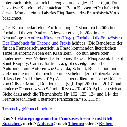
unterbrach mich, sah mich streng an und sagte: „Das ist gut, Du
hast diese Stunde und die nächste.“ Beim Klassentreffen habe ich
diesen Moment einmal als das Einpflanzen des Französisch-Virus
bezeichnet.
„Der Kanon bedarf einer Auffrischung…“ stand noch 2006 in der
Fachdidaktik von Andreas Nieweler et. al., S. 208, in der
Neuauflage >
Andreas Nieweler (Hrsg.), Fachdidaktik Französisch.
Das Handbuch für Theorie und Praxis
heißt es „Die Bandbreite der
für den Französischunterricht in Frage kommenden literarischen
Texte ist enorm: Neben den Klassikern – ob nun ältere oder
modernere – wie Molière, La Fontaine, Balzac, Maupassant, Eluard,
Saint-Exupéry, Camus, Sartre u. a. gibt es zeitgenössische
Autorinnen und Autoren wie Gavalda, Schmitt, Ben Jelloun und
viele andere mehr, die bereichernd erscheinen (zum Potenzial von
‚Klassikern‘ s. Hethey 2015). Auch Jugendliteratur – siehe Bücher
von Ollivier, Murail, Bondoux… – (vgl. Topf 2009 und 2013) und
moderne Dramen – von Schmitt, Reza – (Topf 2016) bieten sich an.
Siehe dazu auch die Themenhefte Nr. 102, 123, 124 und 144 des
Fremdsprachlichen Unterricht Französisch.“ (S. 211 f.)
Tweets by @francebloginfo
Das >
Lektüreprogramm für Französisch von Ernst Klett-
Sprachen
, nach >
Autoren
> nach
Themen
oder >
Reihen