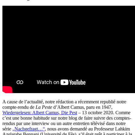
A cause de l’actualité, notre rédaction a récemment republié notre
compte-rendu de
La Peste
d’Albert Camus, paru en 1947,
Wiedergelesen: Albert Camus, Die Pest
– 13 octobre 2020. Comme
c’est une bonne habitude sur notre blog de faire suivre des comptes-
rendus par une interview ou un autre entretien télévisé dans notre
série
„Nachgefragt…“
, nous avons demandé au Professeur Lahkim
Azelarabe Bennani (Université de Fès), s’il était prêt à participer à la