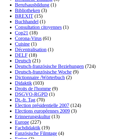
Berufsausbildung
(1)
Bibliotheken
(3)
BREXIT
(15)
Buchhandel
(1)
Consultation citoyennes
(1)
Cop21
(18)
Corona-Virus
(61)
Cuisine
(1)
Décentralisation
(1)
DELF
(18)
Deutsch
(21)
Deutsch-französische Beziehungen
(724)
Deutsch-französische Woche
(9)
Dictionnaire /Wörterbuch
(2)
Didaktik
(103)
Droits de l'homme
(9)
DSGVO-RGPD
(1)
Dt.-fr. Tag
(70)
Election présidentielle 2007
(124)
Elections européennes 2009
(3)
Erinnerungskultur
(13)
Europe
(227)
Fachdidaktik
(19)
Fanzösische Filmtage
(4)
Ferien
(3)