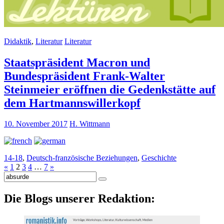
Didaktik
,
Literatur
Literatur
Staatspräsident Macron und
Bundespräsident Frank-Walter
Steinmeier eröffnen die Gedenkstätte auf
dem Hartmannswillerkopf
10. November 2017
H. Wittmann
14-18
,
Deutsch-französische Beziehungen
,
Geschichte
«
1
2
3
4
…
7
»
Suche
nach:
Die Blogs unserer Redaktion: