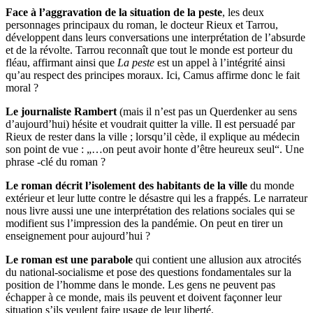
Face à l’aggravation de la situation de la peste
, les deux
personnages principaux du roman, le docteur Rieux et Tarrou,
développent dans leurs conversations une interprétation de l’absurde
et de la révolte. Tarrou reconnaît que tout le monde est porteur du
fléau, affirmant ainsi que
La peste
est un appel à l’intégrité ainsi
qu’au respect des principes moraux. Ici, Camus affirme donc le fait
moral ?
Le journaliste Rambert
(mais il n’est pas un Querdenker au sens
d’aujourd’hui) hésite et voudrait quitter la ville. Il est persuadé par
Rieux de rester dans la ville ; lorsqu’il cède, il explique au médecin
son point de vue : „…on peut avoir honte d’être heureux seul“. Une
phrase -clé du roman ?
Le roman décrit l’isolement des habitants de la ville
du monde
extérieur et leur lutte contre le désastre qui les a frappés. Le narrateur
nous livre aussi une une interprétation des relations sociales qui se
modifient sus l’impression des la pandémie. On peut en tirer un
enseignement pour aujourd’hui ?
Le roman est une parabole
qui contient une allusion aux atrocités
du national-socialisme et pose des questions fondamentales sur la
position de l’homme dans le monde. Les gens ne peuvent pas
échapper à ce monde, mais ils peuvent et doivent façonner leur
situation s’ils veulent faire usage de leur liberté.