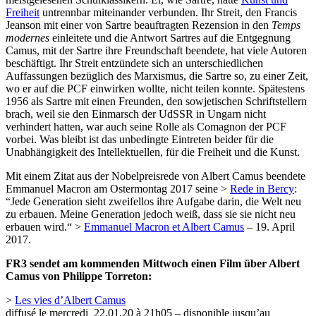
Freiheit
untrennbar miteinander verbunden. Ihr Streit, den Francis
Jeanson mit einer von Sartre beauftragten Rezension in den
Temps
modernes
einleitete und die Antwort Sartres auf die Entgegnung
Camus, mit der Sartre ihre Freundschaft beendete, hat viele Autoren
beschäftigt. Ihr Streit entzündete sich an unterschiedlichen
Auffassungen bezüglich des Marxismus, die Sartre so, zu einer Zeit,
wo er auf die PCF einwirken wollte, nicht teilen konnte. Spätestens
1956 als Sartre mit einen Freunden, den sowjetischen Schriftstellern
brach, weil sie den Einmarsch der UdSSR in Ungarn nicht
verhindert hatten, war auch seine Rolle als Comagnon der PCF
vorbei. Was bleibt ist das unbedingte Eintreten beider für die
Unabhängigkeit des Intellektuellen, für die Freiheit und die Kunst.
Mit einem Zitat aus der Nobelpreisrede von Albert Camus beendete
Emmanuel Macron am Ostermontag 2017 seine >
Rede in Bercy
:
“Jede Generation sieht zweifellos ihre Aufgabe darin, die Welt neu
zu erbauen. Meine Generation jedoch weiß, dass sie sie nicht neu
erbauen wird.“ >
Emmanuel Macron et Albert Camus
– 19. April
2017.
FR3 sendet am kommenden Mittwoch einen Film über Albert
Camus von Philippe Torreton:
>
Les vies d’Albert Camus
diffusé le mercredi 22.01.20 à 21h05 – disponible jusqu’au