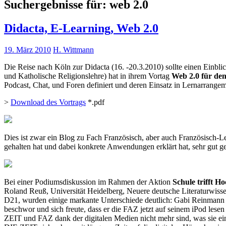
Suchergebnisse für:
web 2.0
Didacta, E-Learning, Web 2.0
19. März 2010
H. Wittmann
Die Reise nach Köln zur Didacta (16. -20.3.2010) sollte einen Einbli
und Katholische Religionslehre) hat in ihrem Vortag
Web 2.0 für den
Podcast, Chat, und Foren definiert und deren Einsatz in Lernarrange
>
Download des Vortrags
*.pdf
Dies ist zwar ein Blog zu Fach Französisch, aber auch Französisch-L
gehalten hat und dabei konkrete Anwendungen erklärt hat, sehr gut ge
Bei einer Podiumsdiskussion im Rahmen der Aktion
Schule trifft H
Roland Reuß, Universität Heidelberg, Neuere deutsche Literaturwiss
D21, wurden einige markante Unterschiede deutlich: Gabi Reinman
beschwor und sich freute, dass er die FAZ jetzt auf seinem iPod lesen
ZEIT und FAZ dank der digitalen Medien nicht mehr sind, was sie einm