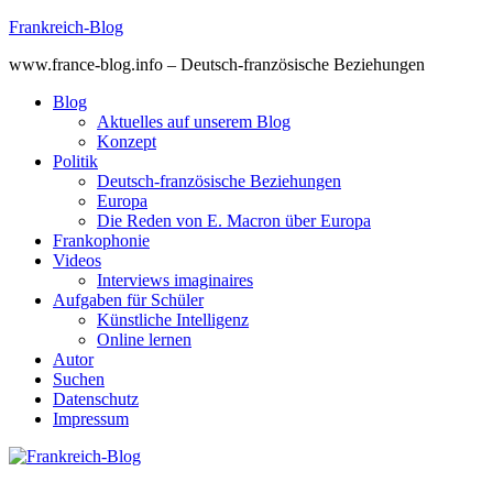
Skip
Frankreich-Blog
to
www.france-blog.info – Deutsch-französische Beziehungen
content
Blog
Aktuelles auf unserem Blog
Konzept
Politik
Deutsch-französische Beziehungen
Europa
Die Reden von E. Macron über Europa
Frankophonie
Videos
Interviews imaginaires
Aufgaben für Schüler
Künstliche Intelligenz
Online lernen
Autor
Suchen
Datenschutz
Impressum