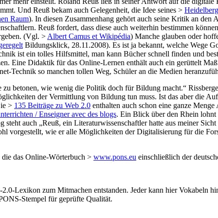
mer mehr einstellt. Roland Reuß ließ in seiner Antwort auf die digital
nkommt. Und Reuß bekam auch Gelegenheit, die Idee seines >
Heidelberg
chen Raum
). In diesen Zusammenhang gehört auch seine Kritik an de
nschaftlern. Reuß fordert, dass diese auch weiterhin bestimmen können
rgeben. (Vgl. >
Albert Camus et Wikipédia
) Manche glauben oder hoffe
geregelt
Bildungsklick, 28.11.2008). Es ist ja bekannt, welche Wege G
nik ist ein tolles Hilfsmittel, man kann Bücher schnell finden und best
n. Eine Didaktik für das Online-Lernen enthält auch ein gerüttelt Maß a
ternet-Technik so manchen tollen Weg, Schüler an die Medien heranzufü
u betonen, wie wenig die Politik doch für Bildung macht.“ Rissberger m
 Möglichkeiten der Vermittlung von Bildung tun muss. Ist das aber die A
Die >
135 Beiträge zu Web 2.0
enthalten auch schon eine ganze Menge 
nterrichten / Enseigner avec des blogs
. Ein Blick über den Rhein lohnt 
g steht auch „Reuß, ein Literaturwissenschaftler hatte aus meiner Sicht 
hl vorgestellt, wie er alle Möglichkeiten der Digitalisierung für die 
 die das Online-Wörterbuch >
www.pons.eu
einschließlich der deutsch
b-2.0-Lexikon zum Mitmachen entstanden. Jeder kann hier Vokabeln hin
PONS-Stempel für geprüfte Qualität.