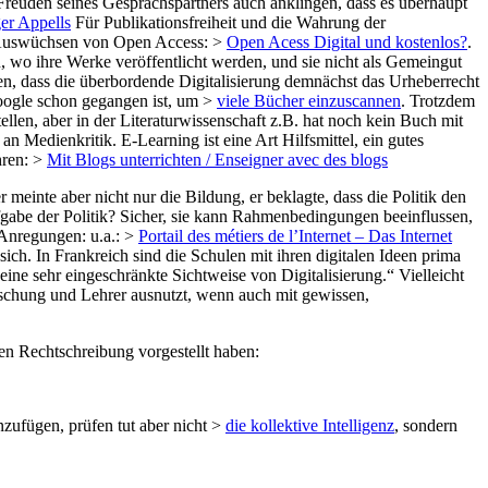
e Freuden seines Gesprächspartners auch anklingen, dass es überhaupt
er Appells
Für Publikationsfreiheit und die Wahrung der
n Auswüchsen von Open Access: >
Open Acess Digital und kostenlos?
.
, wo ihre Werke veröffentlicht werden, und sie nicht als Gemeingut
n, dass die überbordende Digitalisierung demnächst das Urheberrecht
oogle schon gegangen ist, um >
viele Bücher einzuscannen
. Trotzdem
ellen, aber in der Literaturwissenschaft z.B. hat noch kein Buch mit
n Medienkritik. E-Learning ist eine Art Hilfsmittel, ein gutes
hren: >
Mit Blogs unterrichten / Enseigner avec des blogs
einte aber nicht nur die Bildung, er beklagte, dass die Politik den
ufgabe der Politik? Sicher, sie kann Rahmenbedingungen beeinflussen,
Anregungen: u.a.: >
Portail des métiers de l’Internet – Das Internet
sich. In Frankreich sind die Schulen mit ihren digitalen Ideen prima
eine sehr eingeschränkte Sichtweise von Digitalisierung.“ Vielleicht
Forschung und Lehrer ausnutzt, wenn auch mit gewissen,
en Rechtschreibung vorgestellt haben:
zufügen, prüfen tut aber nicht >
die kollektive Intelligenz
, sondern