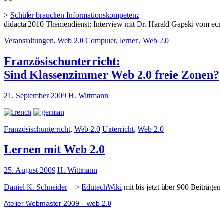
>
Schüler brauchen Informationskompetenz
didacta 2010 Themendienst: Interview mit Dr. Harald Gapski vom e
Veranstaltungen
,
Web 2.0
Computer
,
lernen
,
Web 2.0
Französischunterricht:
Sind Klassenzimmer Web 2.0 freie Zonen?
21. September 2009
H. Wittmann
Französischunterricht
,
Web 2.0
Unterricht
,
Web 2.0
Lernen mit Web 2.0
25. August 2009
H. Wittmann
Daniel K. Schneider
– >
EdutechWiki
mit bis jetzt über 900 Beiträge
Atelier Webmaster 2009 – web 2.0