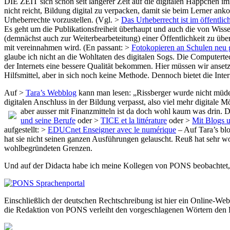
DIE ZEIT sich schon seit längerer Zeit auf die digitalen Häppchen im
nicht reicht, Bildung digital zu verpacken, damit sie beim Lerner a
Urheberrechte vorzustellen. (Vgl. >
Das Urheberrecht ist im öffentli
Es geht um die Publikationsfreiheit überhaupt und auch die von Wisse
(demnächst auch zur Weiterbearbeteitung) einer Öffentlichkeit zu übe
mit vereinnahmen wird. (En passant: >
Fotokopieren an Schulen neu 
glaube ich nicht an die Wohltaten des digitalen Sogs. Die Computertech
der Internets eine bessere Qualität bekommen. Hier müssen wir ansetze
Hilfsmittel, aber in sich noch keine Methode. Dennoch bietet die In
Auf >
Tara’s Webblog
kann man lesen: „Rissberger wurde nicht müde z
digitalen Anschluss in der Bildung verpasst, also viel mehr digitale
aber
ausser mit Finanzmitteln ist da doch wohl kaum was drin. 
und seine Berufe
oder >
TICE et la littérature
oder >
Mit Blogs u
aufgestellt: >
EDUCnet Enseigner avec le numérique
– Auf Tara’s blo
hat sie nicht seinen ganzen Ausführungen gelauscht. Reuß hat sehr wo
wohlbegründeten Grenzen.
Und auf der Didacta habe ich meine Kollegen von PONS beobachtet,
Einschließlich der deutschen Rechtschreibung ist hier ein Online-We
die Redaktion von PONS verleiht den vorgeschlagenen Wörtern den 