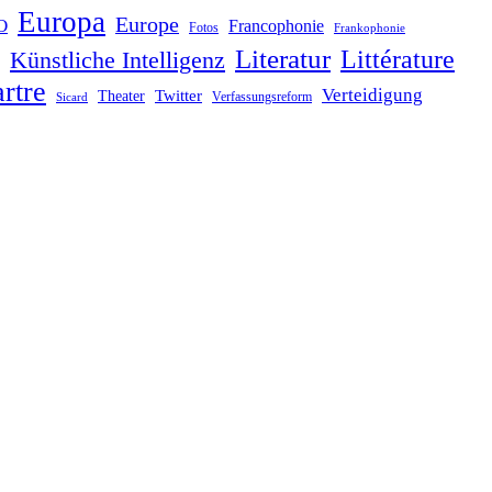
Europa
Europe
O
Francophonie
Fotos
Frankophonie
Literatur
Littérature
Künstliche Intelligenz
rtre
Verteidigung
Twitter
Theater
Verfassungsreform
Sicard