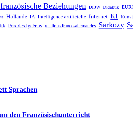
französische Beziehungen
EUR
DFJW
Didaktik
KI
Internet
Hollande
IA
Intelligence artificielle
Kunst
te
Sarkozy
Sa
tik
Prix des lycéens
relations franco-allemandes
ett Sprachen
um den Französischunterricht