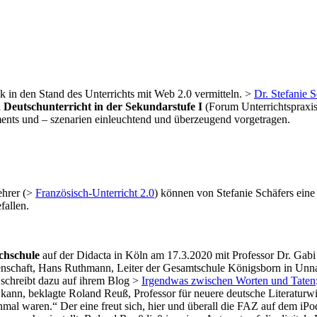
ck in den Stand des Unterrichts mit Web 2.0 vermitteln. >
Dr. Stefanie S
 Deutschunterricht in der Sekundarstufe I
(Forum Unterrichtspraxis
ments und – szenarien einleuchtend und überzeugend vorgetragen.
ehrer (>
Französisch-Unterricht 2.0
) können von Stefanie Schäfers eine
fallen.
ochschule
auf der Didacta in Köln am 17.3.2020 mit Professor Dr. Gab
enschaft, Hans Ruthmann, Leiter der Gesamtschule Königsborn in Unna,
n
schreibt dazu auf ihrem Blog >
Irgendwas zwischen Worten und Taten
 kann, beklagte Roland Reuß, Professor für neuere deutsche Literaturwi
al waren.“ Der eine freut sich, hier und überall die FAZ auf dem iPod