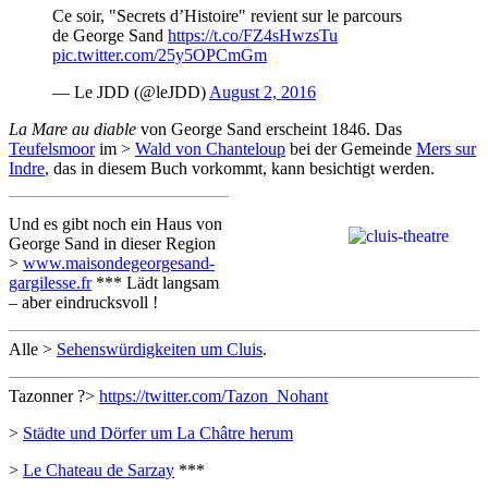
Ce soir, "Secrets d’Histoire" revient sur le parcours
de George Sand
https://t.co/FZ4sHwzsTu
pic.twitter.com/25y5OPCmGm
— Le JDD (@leJDD)
August 2, 2016
La Mare au diable
von George Sand erscheint 1846. Das
Teufelsmoor
im >
Wald von Chanteloup
bei der Gemeinde
Mers sur
Indre
, das in diesem Buch vorkommt, kann besichtigt werden.
Und es gibt noch ein Haus von
George Sand in dieser Region
>
www.maisondegeorgesand-
gargilesse.fr
*** Lädt langsam
– aber eindrucksvoll !
Alle >
Sehenswürdigkeiten um Cluis
.
Tazonner ?>
https://twitter.com/Tazon_Nohant
>
Städte und Dörfer um La Châtre herum
>
Le Chateau de Sarzay
***