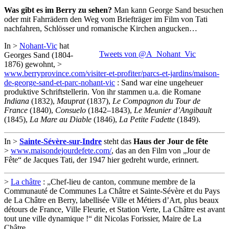
Was gibt es im Berry zu sehen?
Man kann George Sand besuchen
oder mit Fahrrädern den Weg vom Briefträger im Film von Tati
nachfahren, Schlösser und romanische Kirchen angucken…
In >
Nohant-Vic
hat
Tweets von @A_Nohant_Vic
Georges Sand (1804-
1876) gewohnt, >
www.berryprovince.com/visiter-et-profiter/parcs-et-jardins/maison-
de-george-sand-et-parc-nohant-vic
: Sand war eine ungeheuer
produktive Schriftstellerin. Von ihr stammen u.a. die Romane
Indiana
(1832),
Mauprat
(1837),
Le Compagnon du Tour de
France
(1840),
Consuelo
(1842–1843),
Le Meunier d’Angibault
(1845),
La Mare au Diable
(1846),
La Petite Fadette
(1849).
In >
Sainte-Sévère-sur-Indre
steht das
Haus der Jour de fête
>
www.maisondejourdefete.com/
, das an den Film von „Jour de
Fête“ de Jacques Tati, der 1947 hier gedreht wurde, erinnert.
>
La châtre
: „Chef-lieu de canton, commune membre de la
Communauté de Communes La Châtre et Sainte-Sévère et du Pays
de La Châtre en Berry, labellisée Ville et Métiers d’Art, plus beaux
détours de France, Ville Fleurie, et Station Verte, La Châtre est avant
tout une ville dynamique !“ dit Nicolas Forissier, Maire de La
Châtre.