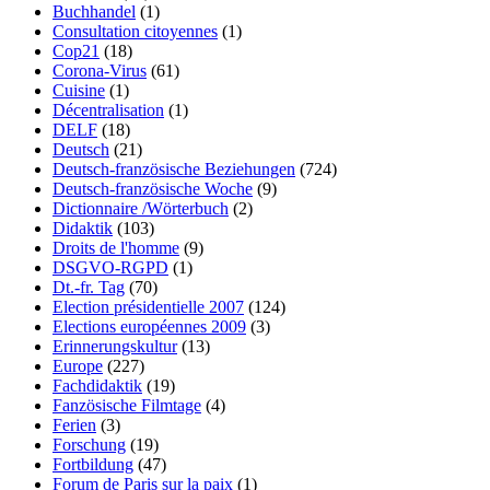
Buchhandel
(1)
Consultation citoyennes
(1)
Cop21
(18)
Corona-Virus
(61)
Cuisine
(1)
Décentralisation
(1)
DELF
(18)
Deutsch
(21)
Deutsch-französische Beziehungen
(724)
Deutsch-französische Woche
(9)
Dictionnaire /Wörterbuch
(2)
Didaktik
(103)
Droits de l'homme
(9)
DSGVO-RGPD
(1)
Dt.-fr. Tag
(70)
Election présidentielle 2007
(124)
Elections européennes 2009
(3)
Erinnerungskultur
(13)
Europe
(227)
Fachdidaktik
(19)
Fanzösische Filmtage
(4)
Ferien
(3)
Forschung
(19)
Fortbildung
(47)
Forum de Paris sur la paix
(1)