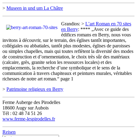
>
Museen in und um La Châtre
Grandios: >
L’art Roman en 70 sites
en Berry
: **** „Avec ce guide des
édifices romans en Berry, nous vous
invitons à découvrir, sur le terrain, des églises tantôt importantes,
collégiales ou abbatiales, tantôt plus modestes, églises de paroisses
ou simples chapelles, mais qui toutes reflètent la diversité des modes
de construction et d’ornementation, le choix très sûr des matériaux
(calcaire, grès, granite selon les ressources locales) et des
emplacements, la recherche d’une symbolique et le sens de la
communication à travers chapiteaux et peintures murales, véritables
richesses de notre art roman.“ page 1
>
Patrimoine religieux en Berry
Ferme Auberge des Pirodelles
18600 Augy sur Aubois
Tél : 02 48 74 51 26
www.ferme-lespirodelles.fr
Reisen