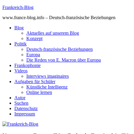
Skip
Frankreich-Blog
to
www.france-blog.info – Deutsch-französische Beziehungen
content
Blog
Aktuelles auf unserem Blog
Konzept
Politik
Deutsch-französische Beziehungen
Europa
Die Reden von E. Macron über Europa
Frankophonie
Videos
Interviews imaginaires
Aufgaben für Schüler
Künstliche Intelligenz
Online lernen
Autor
Suchen
Datenschutz
Impressum