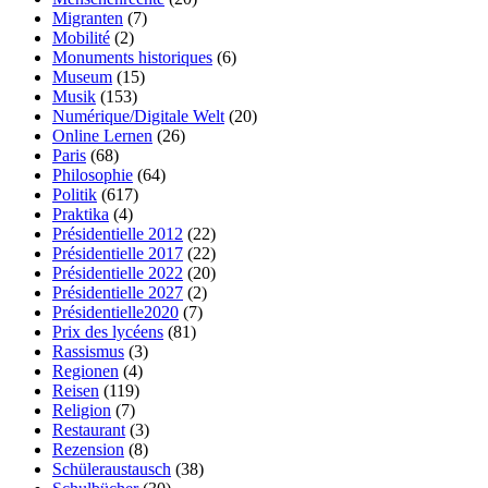
Migranten
(7)
Mobilité
(2)
Monuments historiques
(6)
Museum
(15)
Musik
(153)
Numérique/Digitale Welt
(20)
Online Lernen
(26)
Paris
(68)
Philosophie
(64)
Politik
(617)
Praktika
(4)
Présidentielle 2012
(22)
Présidentielle 2017
(22)
Présidentielle 2022
(20)
Présidentielle 2027
(2)
Présidentielle2020
(7)
Prix des lycéens
(81)
Rassismus
(3)
Regionen
(4)
Reisen
(119)
Religion
(7)
Restaurant
(3)
Rezension
(8)
Schüleraustausch
(38)