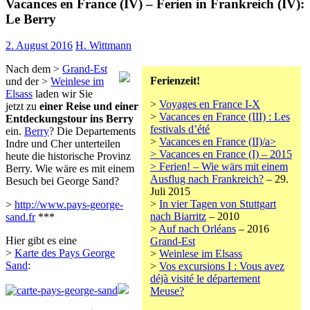
Vacances en France (IV) – Ferien in Frankreich (IV):
Le Berry
2. August 2016
H. Wittmann
Nach dem >
Grand-Est
Ferienzeit!
und der >
Weinlese im
Elsass
laden wir Sie
>
Voyages en France I-X
jetzt zu
einer Reise und einer
>
Vacances en France (III) : Les
Entdeckungstour ins Berry
festivals d’été
ein.
Berry
? Die Departements
>
Vacances en France (II)/a>
Indre und Cher unterteilen
>
Vacances en France (I) – 2015
heute die historische Provinz
>
Ferien! – Wie wärs mit einem
Berry. Wie wäre es mit einem
Ausflug nach Frankreich?
– 29.
Besuch bei George Sand?
Juli 2015
>
In vier Tagen von Stuttgart
>
http://www.pays-george-
nach Biarritz
– 2010
sand.fr
***
>
Auf nach Orléans
– 2016
Hier gibt es eine
Grand-Est
>
Karte des Pays George
>
Weinlese im Elsass
Sand
:
>
Vos excursions I : Vous avez
déjà visité le département
Meuse?