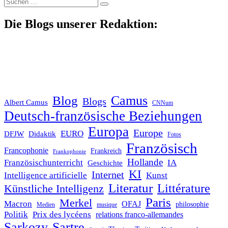
Suche
nach:
Die Blogs unserer Redaktion:
Blog
Camus
Blogs
Albert Camus
CNNum
Deutsch-französische Beziehungen
Europa
Europe
EURO
DFJW
Didaktik
Fotos
Französisch
Francophonie
Frankreich
Frankophonie
Hollande
Französischunterricht
IA
Geschichte
KI
Internet
Intelligence artificielle
Kunst
Literatur
Littérature
Künstliche Intelligenz
Paris
Merkel
Macron
OFAJ
philosophie
Medien
musique
Politik
Prix des lycéens
relations franco-allemandes
Sarkozy
Sartre