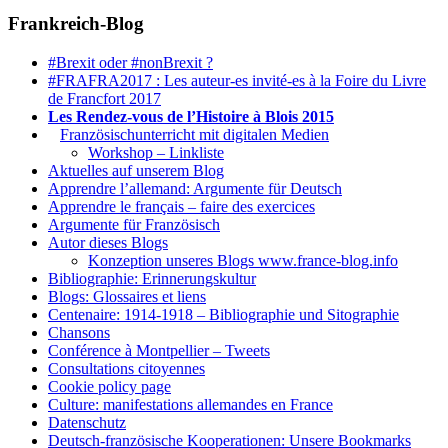
Frankreich-Blog
#Brexit oder #nonBrexit ?
#FRAFRA2017 : Les auteur-es invité-es à la Foire du Livre
de Francfort 2017
Les Rendez-vous de l’Histoire à Blois 2015
1.
Französischunterricht mit digitalen Medien
Workshop – Linkliste
Aktuelles auf unserem Blog
Apprendre l’allemand: Argumente für Deutsch
Apprendre le français – faire des exercices
Argumente für Französisch
Autor dieses Blogs
Konzeption unseres Blogs www.france-blog.info
Bibliographie: Erinnerungskultur
Blogs: Glossaires et liens
Centenaire: 1914-1918 – Bibliographie und Sitographie
Chansons
Conférence à Montpellier – Tweets
Consultations citoyennes
Cookie policy page
Culture: manifestations allemandes en France
Datenschutz
Deutsch-französische Kooperationen: Unsere Bookmarks