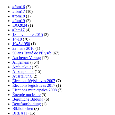
#fbm16
(3)
#fbm17
(10)
#fbm18
(1)
#fbm19
(2)
#JO2024
(1)
#lbm17
(4)
13 novembre 2015
(2)
14-18
(70)
1945-1950
(1)
22 mars 2016
(1)
50 ans Traité de l'Élysée
(67)
Aachener Vertrag
(17)
Allgemein
(764)
Architektur
(19)
Außenpolitik
(15)
Ausstellung
(2)
Élections législatives 2007
(7)
Élections législatives 2017
(1)
Élections municipales 2008
(7)
Énergie nucléaire
(5)
Berufliche Bildung
(6)
Berufsausbildung
(1)
Bibliotheken
(3)
BREXIT
(15)