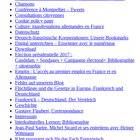
Chansons
Conférence à Montpellier – Tweets
Consultations citoyennes
Cookie policy page
Culture: manifestations allemandes en France
Datenschutz
Deutsch-französische Kooperationen: Unsere Bookmarks
Digital unterrichten – Enseigner avec le numérique
Download
Election présidentielle 2017 :
Candidats + Sondages + Campagne électoral+ Bibliographie
+ sitographie
Emploi : L’accès au premier emploi en France et en
Allemagne
Fehler auf unserem Blog
Flüchtlinge und die Gesetze in Europa, Frankreich und
Deutschland
Frankreich – Deutschland: Der Vergleich
Geschichte
Gustave Flaubert, Correspondance
Impressum
Interkulturelles Lernen: Bibliographie
Jean-Paul Sartre. Michel Sicard et ses entretiens avec Heiner
Wittmann
Klett engagiert sich für das Fach Französisch