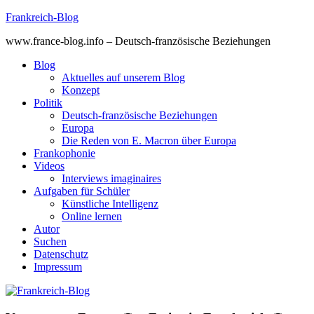
Skip
Frankreich-Blog
to
www.france-blog.info – Deutsch-französische Beziehungen
content
Blog
Aktuelles auf unserem Blog
Konzept
Politik
Deutsch-französische Beziehungen
Europa
Die Reden von E. Macron über Europa
Frankophonie
Videos
Interviews imaginaires
Aufgaben für Schüler
Künstliche Intelligenz
Online lernen
Autor
Suchen
Datenschutz
Impressum