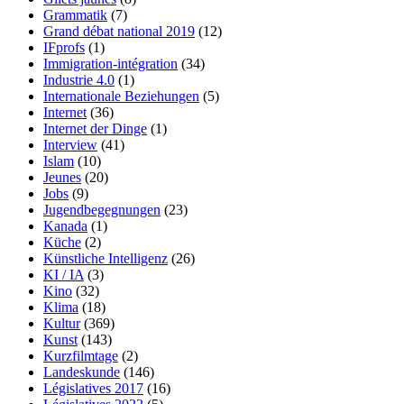
Grammatik
(7)
Grand débat national 2019
(12)
IFprofs
(1)
Immigration-intégration
(34)
Industrie 4.0
(1)
Internationale Beziehungen
(5)
Internet
(36)
Internet der Dinge
(1)
Interview
(41)
Islam
(10)
Jeunes
(20)
Jobs
(9)
Jugendbegegnungen
(23)
Kanada
(1)
Küche
(2)
Künstliche Intelligenz
(26)
KI / IA
(3)
Kino
(32)
Klima
(18)
Kultur
(369)
Kunst
(143)
Kurzfilmtage
(2)
Landeskunde
(146)
Législatives 2017
(16)