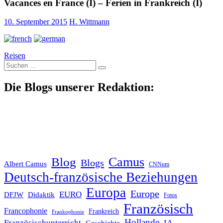
Vacances en France (I) – Ferien in Frankreich (I)
10. September 2015
H. Wittmann
Reisen
Suche
nach:
Die Blogs unserer Redaktion:
Blog
Camus
Blogs
Albert Camus
CNNum
Deutsch-französische Beziehungen
Europa
Europe
EURO
DFJW
Didaktik
Fotos
Französisch
Francophonie
Frankreich
Frankophonie
Hollande
Französischunterricht
IA