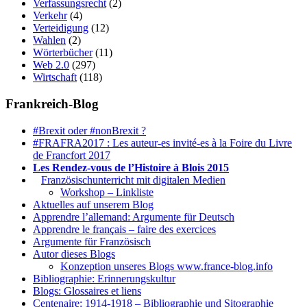
Verfassungsrecht
(2)
Verkehr
(4)
Verteidigung
(12)
Wahlen
(2)
Wörterbücher
(11)
Web 2.0
(297)
Wirtschaft
(118)
Frankreich-Blog
#Brexit oder #nonBrexit ?
#FRAFRA2017 : Les auteur-es invité-es à la Foire du Livre
de Francfort 2017
Les Rendez-vous de l’Histoire à Blois 2015
1.
Französischunterricht mit digitalen Medien
Workshop – Linkliste
Aktuelles auf unserem Blog
Apprendre l’allemand: Argumente für Deutsch
Apprendre le français – faire des exercices
Argumente für Französisch
Autor dieses Blogs
Konzeption unseres Blogs www.france-blog.info
Bibliographie: Erinnerungskultur
Blogs: Glossaires et liens
Centenaire: 1914-1918 – Bibliographie und Sitographie