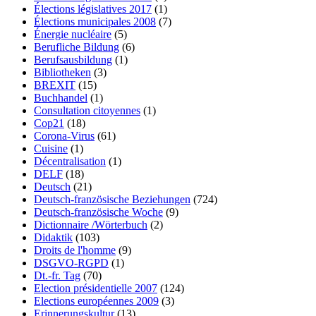
Élections législatives 2017
(1)
Élections municipales 2008
(7)
Énergie nucléaire
(5)
Berufliche Bildung
(6)
Berufsausbildung
(1)
Bibliotheken
(3)
BREXIT
(15)
Buchhandel
(1)
Consultation citoyennes
(1)
Cop21
(18)
Corona-Virus
(61)
Cuisine
(1)
Décentralisation
(1)
DELF
(18)
Deutsch
(21)
Deutsch-französische Beziehungen
(724)
Deutsch-französische Woche
(9)
Dictionnaire /Wörterbuch
(2)
Didaktik
(103)
Droits de l'homme
(9)
DSGVO-RGPD
(1)
Dt.-fr. Tag
(70)
Election présidentielle 2007
(124)
Elections européennes 2009
(3)
Erinnerungskultur
(13)