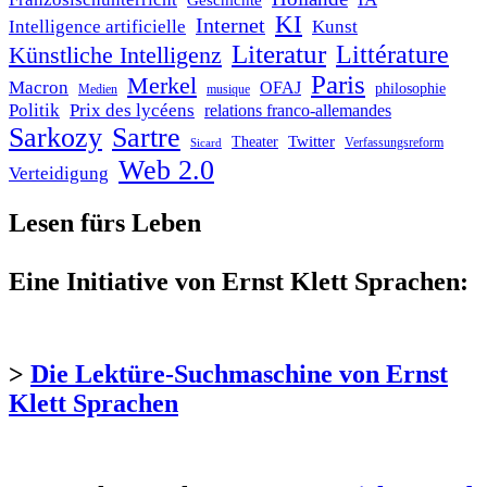
Geschichte
KI
Internet
Intelligence artificielle
Kunst
Literatur
Littérature
Künstliche Intelligenz
Paris
Merkel
Macron
OFAJ
philosophie
Medien
musique
Politik
Prix des lycéens
relations franco-allemandes
Sarkozy
Sartre
Twitter
Theater
Verfassungsreform
Sicard
Web 2.0
Verteidigung
Lesen fürs Leben
Eine Initiative von Ernst Klett Sprachen:
>
Die Lektüre-Suchmaschine von Ernst
Klett Sprachen