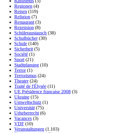
Rassismus
(3)
Regionen
(4)
Reisen
(119)
Religion
(7)
Restaurant
(3)
Rezension
(8)
Schüleraustausch
(38)
Schulbücher
(30)
Schule
(140)
Sicherheit
(5)
Société
(1)
Sport
(21)
Stadtplanung
(10)
Terror
(1)
Terrorismus
(24)
Theater
(24)
Traité de l'Élysée
(11)
UE Présidence française 2008
(3)
Ukraine
(15)
Umweltschutz
(1)
Universität
(75)
Urheberrecht
(6)
Vacances
(3)
VDF
(10)
Veranstaltungen
(1.103)