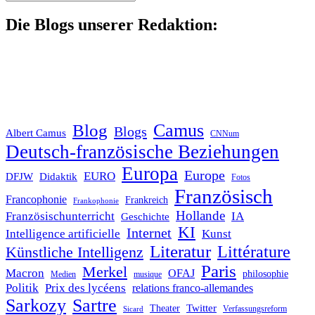
nach:
Die Blogs unserer Redaktion:
Blog
Camus
Blogs
Albert Camus
CNNum
Deutsch-französische Beziehungen
Europa
Europe
EURO
DFJW
Didaktik
Fotos
Französisch
Francophonie
Frankreich
Frankophonie
Hollande
Französischunterricht
IA
Geschichte
KI
Internet
Intelligence artificielle
Kunst
Literatur
Littérature
Künstliche Intelligenz
Paris
Merkel
Macron
OFAJ
philosophie
Medien
musique
Politik
Prix des lycéens
relations franco-allemandes
Sarkozy
Sartre
Twitter
Theater
Verfassungsreform
Sicard