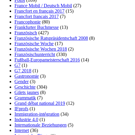
Fotos
(109)
France Mobil / Deutsch Mobil
(27)
Francfort en français 2017
(15)
Francfort français 2017
(7)
Francophonie
(80)
Frankfurter Buchmesse
(13)
Französisch
(427)
Französische Ratspräsidentschaft 2008
(8)
Französische Woche
(17)
Französische Wochen 2018
(2)
Französischunterricht
(330)
Fußball-Europameisterschaft 2016
(14)
G7
(1)
G7 2018
(1)
Gastronomie
(3)
Gender
(3)
Geschichte
(304)
Gilets jaunes
(8)
Grammatik
(7)
Grand débat national 2019
(12)
IFprofs
(1)
Immigration-intégration
(34)
Industrie 4.0
(1)
Internationale Beziehungen
(5)
Internet
(36)