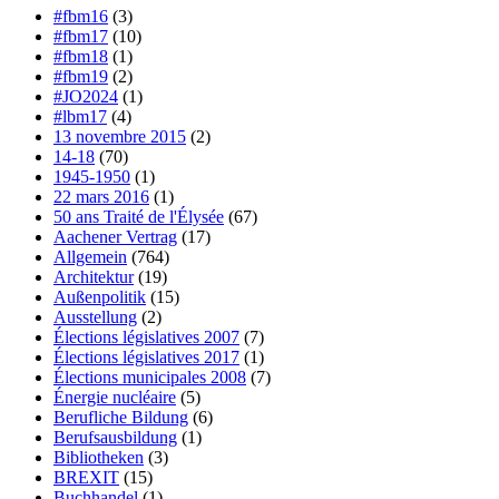
#fbm16
(3)
#fbm17
(10)
#fbm18
(1)
#fbm19
(2)
#JO2024
(1)
#lbm17
(4)
13 novembre 2015
(2)
14-18
(70)
1945-1950
(1)
22 mars 2016
(1)
50 ans Traité de l'Élysée
(67)
Aachener Vertrag
(17)
Allgemein
(764)
Architektur
(19)
Außenpolitik
(15)
Ausstellung
(2)
Élections législatives 2007
(7)
Élections législatives 2017
(1)
Élections municipales 2008
(7)
Énergie nucléaire
(5)
Berufliche Bildung
(6)
Berufsausbildung
(1)
Bibliotheken
(3)
BREXIT
(15)
Buchhandel
(1)