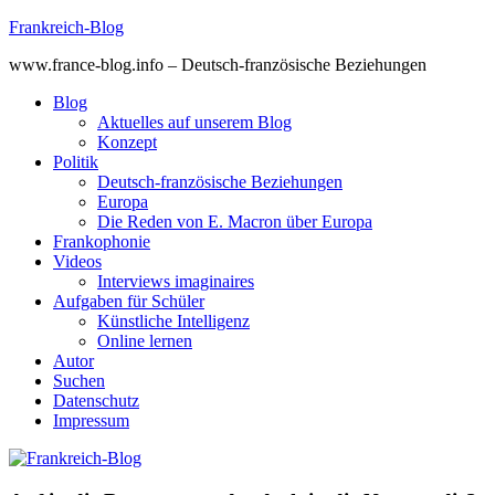
Skip
Frankreich-Blog
to
www.france-blog.info – Deutsch-französische Beziehungen
content
Blog
Aktuelles auf unserem Blog
Konzept
Politik
Deutsch-französische Beziehungen
Europa
Die Reden von E. Macron über Europa
Frankophonie
Videos
Interviews imaginaires
Aufgaben für Schüler
Künstliche Intelligenz
Online lernen
Autor
Suchen
Datenschutz
Impressum