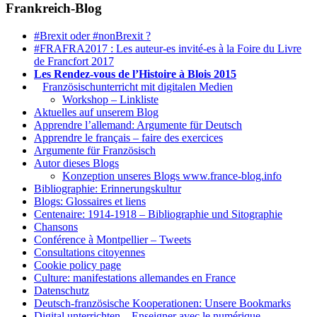
Frankreich-Blog
#Brexit oder #nonBrexit ?
#FRAFRA2017 : Les auteur-es invité-es à la Foire du Livre
de Francfort 2017
Les Rendez-vous de l’Histoire à Blois 2015
1.
Französischunterricht mit digitalen Medien
Workshop – Linkliste
Aktuelles auf unserem Blog
Apprendre l’allemand: Argumente für Deutsch
Apprendre le français – faire des exercices
Argumente für Französisch
Autor dieses Blogs
Konzeption unseres Blogs www.france-blog.info
Bibliographie: Erinnerungskultur
Blogs: Glossaires et liens
Centenaire: 1914-1918 – Bibliographie und Sitographie
Chansons
Conférence à Montpellier – Tweets
Consultations citoyennes
Cookie policy page
Culture: manifestations allemandes en France
Datenschutz
Deutsch-französische Kooperationen: Unsere Bookmarks
Digital unterrichten – Enseigner avec le numérique