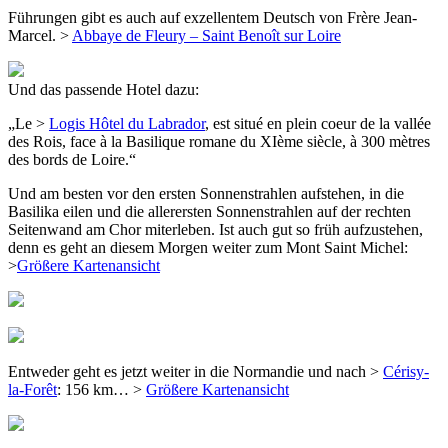
Führungen gibt es auch auf exzellentem Deutsch von Frère Jean-
Marcel. >
Abbaye de Fleury – Saint Benoît sur Loire
Und das passende Hotel dazu:
„Le >
Logis Hôtel du Labrador
, est situé en plein coeur de la vallée
des Rois, face à la Basilique romane du XIème siècle, à 300 mètres
des bords de Loire.“
Und am besten vor den ersten Sonnenstrahlen aufstehen, in die
Basilika eilen und die allerersten Sonnenstrahlen auf der rechten
Seitenwand am Chor miterleben. Ist auch gut so früh aufzustehen,
denn es geht an diesem Morgen weiter zum Mont Saint Michel:
>
Größere Kartenansicht
Entweder geht es jetzt weiter in die Normandie und nach >
Cérisy-
la-Forêt
: 156 km… >
Größere Kartenansicht