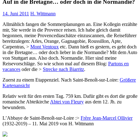
Auf in die Bretagne… oder doch in die Normandie?
14. Juni 2011
H. Wittmann
Allmählich fangen die Sommerplanungen an. Eine Kollegin erzählte
mir, Sie werde in die Provence reisen. Ich habe gleich damit
begonnen, meine Provencediaschätze einzuscannen, die Reiseführer
bereitzulegen: Arles, Orange, Gagnagobie, Roussillon, Apte,
Carpentras, >
Mont Ventoux
etc. Dann hieß es gestern, es geht doch
in die Bretagne… oder doch lieber in die Normandie? Mit dem Auto
von Stuttgart aus. Also doch. Normandie. Hier sind meine
Reisevorschläge. So wie schon mal auf diesem Blog:
Partons en
vacances
oder die >
Strecke nach Biarritz
.
Zuerst zu einem Etappenziel. Nach Saint-Benoît-sur-Loire:
Größere
Kartenansicht
Relativ weit für den ersten Tag. 759 km. Dafür gibt es dort die große
romanische Abteikirche
Abtei von Fleury
aus dem 12. Jh. zu
bewundern.
L’Abbaye de Saint-Benoît-sur-Loire :>
Frère Jean-Marcel Ollivier
(1932-2019) – 11. Mai 2019 von H. Wittmann