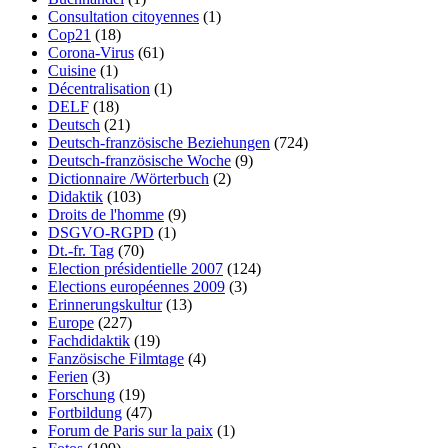
Consultation citoyennes
(1)
Cop21
(18)
Corona-Virus
(61)
Cuisine
(1)
Décentralisation
(1)
DELF
(18)
Deutsch
(21)
Deutsch-französische Beziehungen
(724)
Deutsch-französische Woche
(9)
Dictionnaire /Wörterbuch
(2)
Didaktik
(103)
Droits de l'homme
(9)
DSGVO-RGPD
(1)
Dt.-fr. Tag
(70)
Election présidentielle 2007
(124)
Elections européennes 2009
(3)
Erinnerungskultur
(13)
Europe
(227)
Fachdidaktik
(19)
Fanzösische Filmtage
(4)
Ferien
(3)
Forschung
(19)
Fortbildung
(47)
Forum de Paris sur la paix
(1)