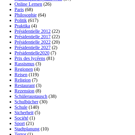
Online Lernen
(26)
Paris
(68)
Philosophie
(64)
Politik
(617)
Praktika
(4)
Présidentielle 2012
(22)
Présidentielle 2017
(22)
Présidentielle 2022
(20)
Présidentielle 2027
(2)
Présidentielle2020
(7)
Prix des lycéens
(81)
Rassismus
(3)
Regionen
(4)
Reisen
(119)
Religion
(7)
Restaurant
(3)
Rezension
(8)
Schüleraustausch
(38)
Schulbücher
(30)
Schule
(140)
Sicherheit
(5)
Société
(1)
Sport
(21)
Stadtplanung
(10)
Terror
(1)