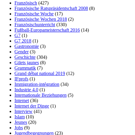
Französisch
(427)
Französische Ratspräsidentschaft 2008
(8)
Französische Woche
(17)
Französische Wochen 2018
(2)
Französischunterricht
(330)
Fußball-Europameisterschaft 2016
(14)
G7
(1)
G7 2018
(1)
Gastronomie
(3)
Gender
(3)
Geschichte
(304)
Gilets jaunes
(8)
Grammatik
(7)
Grand débat national 2019
(12)
IFprofs
(1)
Immigration-intégration
(34)
Industrie 4.0
(1)
Internationale Beziehungen
(5)
Internet
(36)
Internet der Dinge
(1)
Interview
(41)
Islam
(10)
Jeunes
(20)
Jobs
(9)
Jugendbegegnungen
(23)