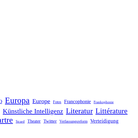
Europa
Europe
O
Francophonie
Fotos
Frankophonie
Literatur
Littérature
Künstliche Intelligenz
rtre
Verteidigung
Twitter
Theater
Verfassungsreform
Sicard