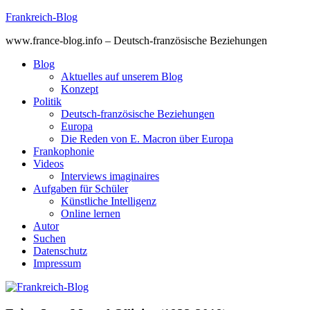
Skip
Frankreich-Blog
to
www.france-blog.info – Deutsch-französische Beziehungen
content
Blog
Aktuelles auf unserem Blog
Konzept
Politik
Deutsch-französische Beziehungen
Europa
Die Reden von E. Macron über Europa
Frankophonie
Videos
Interviews imaginaires
Aufgaben für Schüler
Künstliche Intelligenz
Online lernen
Autor
Suchen
Datenschutz
Impressum