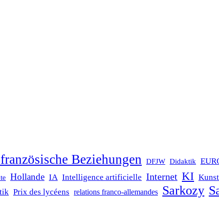
französische Beziehungen
EUR
DFJW
Didaktik
KI
Internet
Hollande
IA
Intelligence artificielle
Kunst
te
Sarkozy
Sa
tik
Prix des lycéens
relations franco-allemandes