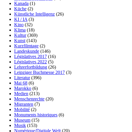
Kanada
(1)
Küche
(2)
Künstliche Intelligenz
(26)
KI / IA
(3)
Kino
(32)
Klima
(18)
Kultur
(369)
Kunst
(143)
Kurzfilmtage
(2)
Landeskunde
(146)
Législatives 2017
(16)
Législatives 2022
(5)
Lehrerfortbildung
(26)
Leipziger Buchmesse 2017
(3)
Literatur
(396)
Mai 68
(6)
Marokko
(6)
Medien
(213)
Menschenrechte
(20)
Migranten
(7)
Mobilité
(2)
Monuments historiques
(6)
Museum
(15)
Musik
(153)
Numérique/Digitale Welt
(20)