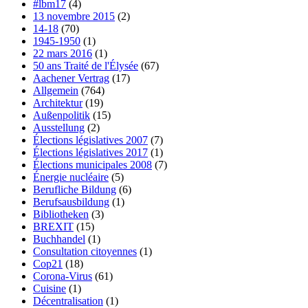
#lbm17
(4)
13 novembre 2015
(2)
14-18
(70)
1945-1950
(1)
22 mars 2016
(1)
50 ans Traité de l'Élysée
(67)
Aachener Vertrag
(17)
Allgemein
(764)
Architektur
(19)
Außenpolitik
(15)
Ausstellung
(2)
Élections législatives 2007
(7)
Élections législatives 2017
(1)
Élections municipales 2008
(7)
Énergie nucléaire
(5)
Berufliche Bildung
(6)
Berufsausbildung
(1)
Bibliotheken
(3)
BREXIT
(15)
Buchhandel
(1)
Consultation citoyennes
(1)
Cop21
(18)
Corona-Virus
(61)
Cuisine
(1)
Décentralisation
(1)