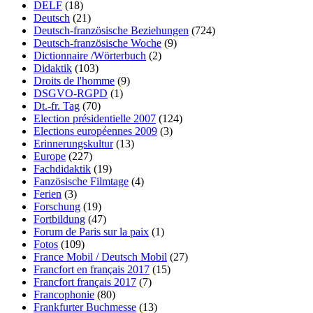
DELF
(18)
Deutsch
(21)
Deutsch-französische Beziehungen
(724)
Deutsch-französische Woche
(9)
Dictionnaire /Wörterbuch
(2)
Didaktik
(103)
Droits de l'homme
(9)
DSGVO-RGPD
(1)
Dt.-fr. Tag
(70)
Election présidentielle 2007
(124)
Elections européennes 2009
(3)
Erinnerungskultur
(13)
Europe
(227)
Fachdidaktik
(19)
Fanzösische Filmtage
(4)
Ferien
(3)
Forschung
(19)
Fortbildung
(47)
Forum de Paris sur la paix
(1)
Fotos
(109)
France Mobil / Deutsch Mobil
(27)
Francfort en français 2017
(15)
Francfort français 2017
(7)
Francophonie
(80)
Frankfurter Buchmesse
(13)