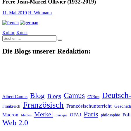
Frère Jean-Marcel Ollivier (1932-2019)
11. Mai 2019
H. Wittmann
Kultur
,
Kunst
Suche
nach:
Die Blogs unserer Redaktion:
Deutsch-
Blog
Camus
Blogs
Albert Camus
CNNum
Französisch
Französischunterricht
Geschich
Frankreich
Paris
Merkel
Macron
Poli
OFAJ
philosophie
Medien
musique
Web 2.0