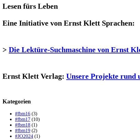
Lesen fürs Leben
Eine Initiative von Ernst Klett Sprachen:
>
Die Lektüre-Suchmaschine von Ernst Kl
Ernst Klett Verlag:
Unsere Projekte rund 
Kategorien
#fbm16
(3)
#fbm17
(10)
#fbm18
(1)
#fbm19
(2)
#JO2024
(1)