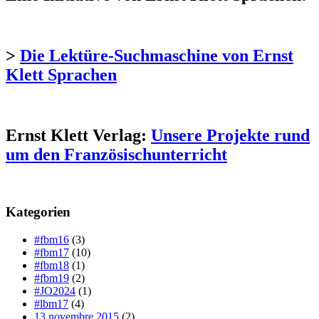
>
Die Lektüre-Suchmaschine von Ernst
Klett Sprachen
Ernst Klett Verlag:
Unsere Projekte rund
um den Französischunterricht
Kategorien
#fbm16
(3)
#fbm17
(10)
#fbm18
(1)
#fbm19
(2)
#JO2024
(1)
#lbm17
(4)
13 novembre 2015
(2)