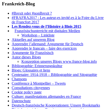
Frankreich-Blog
#Brexit oder #nonBrexit ?
#FRAFRA2017 : Les auteur-es invité-es à la Foire du Livre
de Francfort 2017
Les Rendez-vous de l’Histoire à Blois 2015
1.
Französischunterricht mit digitalen Medien
Workshop – Linkliste
Aktuelles auf unserem Blog
Apprendre l’allemand: Argumente für Deutsch
Apprendre le français – faire des exercices
Argumente für Französisch
Autor dieses Blogs
Konzeption unseres Blogs www.france-blog.info
Bibliographie: Erinnerungskultur
Blogs: Glossaires et liens
Centenaire: 1914-1918 – Bibliographie und Sitographie
Chansons
Conférence à Montpellier – Tweets
Consultations citoyennes
Cookie policy page
Culture: manifestations allemandes en France
Datenschutz
Deutsch-französische Kooperationen: Unsere Bookmarks