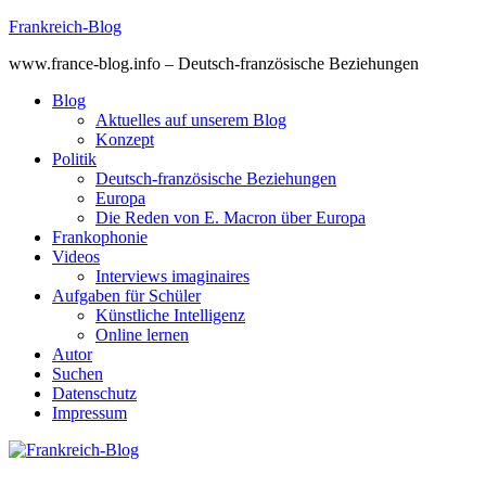
Skip
Frankreich-Blog
to
www.france-blog.info – Deutsch-französische Beziehungen
content
Blog
Aktuelles auf unserem Blog
Konzept
Politik
Deutsch-französische Beziehungen
Europa
Die Reden von E. Macron über Europa
Frankophonie
Videos
Interviews imaginaires
Aufgaben für Schüler
Künstliche Intelligenz
Online lernen
Autor
Suchen
Datenschutz
Impressum