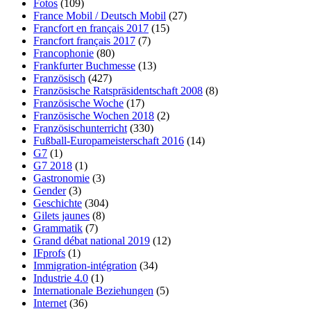
Fotos
(109)
France Mobil / Deutsch Mobil
(27)
Francfort en français 2017
(15)
Francfort français 2017
(7)
Francophonie
(80)
Frankfurter Buchmesse
(13)
Französisch
(427)
Französische Ratspräsidentschaft 2008
(8)
Französische Woche
(17)
Französische Wochen 2018
(2)
Französischunterricht
(330)
Fußball-Europameisterschaft 2016
(14)
G7
(1)
G7 2018
(1)
Gastronomie
(3)
Gender
(3)
Geschichte
(304)
Gilets jaunes
(8)
Grammatik
(7)
Grand débat national 2019
(12)
IFprofs
(1)
Immigration-intégration
(34)
Industrie 4.0
(1)
Internationale Beziehungen
(5)
Internet
(36)