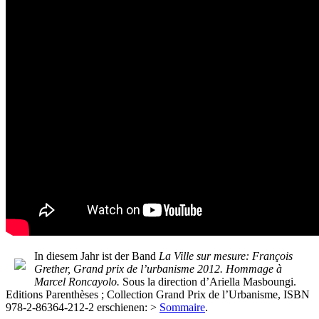
In diesem Jahr ist der Band
La Ville sur mesure: François
Grether, Grand prix de l’urbanisme 2012. Hommage à
Marcel Roncayolo.
Sous la direction d’Ariella Masboungi.
Editions Parenthèses ; Collection Grand Prix de l’Urbanisme, ISBN
978-2-86364-212-2 erschienen: >
Sommaire
.