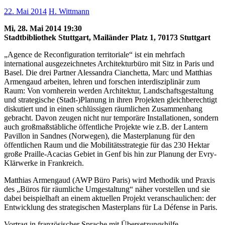
22. Mai 2014
H. Wittmann
Mi, 28. Mai 2014 19:30
Stadtbibliothek Stuttgart, Mailänder Platz 1, 70173 Stuttgart
„Agence de Reconfiguration territoriale“ ist ein mehrfach
international ausgezeichnetes Architekturbüro mit Sitz in Paris und
Basel. Die drei Partner Alessandra Cianchetta, Marc und Matthias
Armengaud arbeiten, lehren und forschen interdisziplinär zum
Raum: Von vornherein werden Architektur, Landschaftsgestaltung
und strategische (Stadt-)Planung in ihren Projekten gleichberechtigt
diskutiert und in einen schlüssigen räumlichen Zusammenhang
gebracht. Davon zeugen nicht nur temporäre Installationen, sondern
auch großmaßstäbliche öffentliche Projekte wie z.B. der Lantern
Pavillon in Sandnes (Norwegen), die Masterplanung für den
öffentlichen Raum und die Mobilitätsstrategie für das 230 Hektar
große Praille-Acacias Gebiet in Genf bis hin zur Planung der Evry-
Klärwerke in Frankreich.
Matthias Armengaud (AWP Büro Paris) wird Methodik und Praxis
des „Büros für räumliche Umgestaltung“ näher vorstellen und sie
dabei beispielhaft an einem aktuellen Projekt veranschaulichen: der
Entwicklung des strategischen Masterplans für La Défense in Paris.
Vortrag in französischer Sprache mit Übersetzungshilfe.