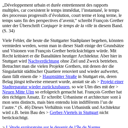
„Développement urbain et durée entretiennent des rapports
multiples, car coexistent le temps immédiat, l’instantané, le temps
des processus progressifs d’évolution, court terme et long terme, le
temps sans fin des perspectives d’avenir,“ schreibt François Grether
unter der Überschrift
Conjuger le temps de la ville
in diesem Band.
(S. 34)
Viele Fehler, die heute die Stuttgarter Stadtplaner begehen, könnten
vermieden werden, wenn man in dieser Stadt einige der Grundsätze
und Visionen von François Grether berücksichtigen würde. Mit
Recht kritisiert er die Banalitäten heutiger Architektur. Aber hier in
Stuttgart wird
Nachverdichtung
ohne Ziel und Zweck betrieben.
Betrachtet man die vielen Projekte Grethers, mit denen der die
Singularität städtischer Quartiere renoviert und wieder aufwertet,
dann fällt einem die >
Hauptstätter Straße
in Stuttgart ein, deren
Belag jüngst teilweise erneuert wurde, anstatt sie als >
Projekt einer
Stadtreparatur wieder zurückzubauen
, so wie Ulm dies mit der >
Neuen Mitte Ulm
so erfolgreich gemacht hat. François Grether hat
den richtigen Ansatz. Er schreibt: Urbanisme et architecture sont à
mon sens distincts, mais bien entendu loin indifférents l’un de
l’autre.“ (S. 46) Dieses Verhältnis von Urbanistik und Architektur
wird z.B. beim Bau des >
Gerber-Viertels in Stuttgart
nicht
berücksichtigt.
>
L’étude exploratoire sur le devenir de l’île de Nantes.