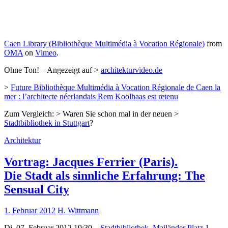
Caen Library (Bibliothèque Multimédia à Vocation Régionale)
from
OMA
on
Vimeo
.
Ohne Ton! – Angezeigt auf >
architekturvideo.de
>
Future Bibliothèque Multimédia à Vocation Régionale de Caen la
mer : l’architecte néerlandais Rem Koolhaas est retenu
Zum Vergleich: > Waren Sie schon mal in der neuen >
Stadtbibliothek in Stuttgart
?
Architektur
Vortrag: Jacques Ferrier (Paris).
Die Stadt als sinnliche Erfahrung: The
Sensual City
1. Februar 2012
H. Wittmann
Di, 07. Februar 2012 19:30 –
Stadtbibliothek, Mailänder Platz 1,