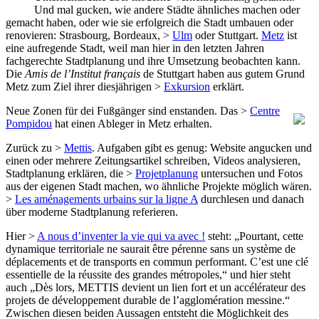
Und mal gucken, wie andere Städte ähnliches machen oder
gemacht haben, oder wie sie erfolgreich die Stadt umbauen oder
renovieren: Strasbourg, Bordeaux, >
Ulm
oder Stuttgart.
Metz
ist
eine aufregende Stadt, weil man hier in den letzten Jahren
fachgerechte Stadtplanung und ihre Umsetzung beobachten kann.
Die
Amis de l’Institut français
de Stuttgart haben aus gutem Grund
Metz zum Ziel ihrer diesjährigen >
Exkursion
erklärt.
Neue Zonen für dei Fußgänger sind enstanden. Das >
Centre
Pompidou
hat einen Ableger in Metz erhalten.
Zurück zu >
Mettis
. Aufgaben gibt es genug: Website angucken und
einen oder mehrere Zeitungsartikel schreiben, Videos analysieren,
Stadtplanung erklären, die >
Projetplanung
untersuchen und Fotos
aus der eigenen Stadt machen, wo ähnliche Projekte möglich wären.
>
Les aménagements urbains sur la ligne A
durchlesen und danach
über moderne Stadtplanung referieren.
Hier >
A nous d’inventer la vie qui va avec !
steht: „Pourtant, cette
dynamique territoriale ne saurait être pérenne sans un système de
déplacements et de transports en commun performant. C’est une clé
essentielle de la réussite des grandes métropoles,“ und hier steht
auch „Dès lors, METTIS devient un lien fort et un accélérateur des
projets de développement durable de l’agglomération messine.“
Zwischen diesen beiden Aussagen entsteht die Möglichkeit des