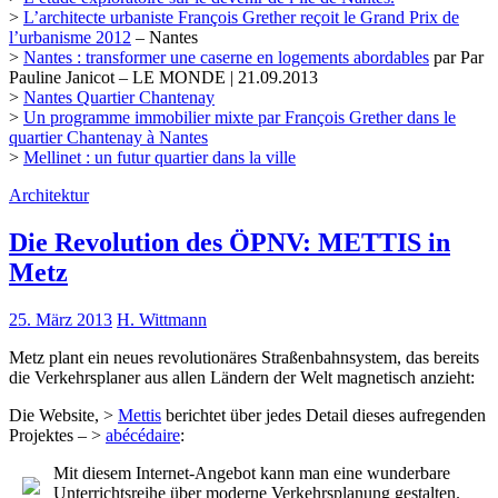
>
L’architecte urbaniste François Grether reçoit le Grand Prix de
l’urbanisme 2012
– Nantes
>
Nantes : transformer une caserne en logements abordables
par Par
Pauline Janicot – LE MONDE | 21.09.2013
>
Nantes Quartier Chantenay
>
Un programme immobilier mixte par François Grether dans le
quartier Chantenay à Nantes
>
Mellinet : un futur quartier dans la ville
Architektur
Die Revolution des ÖPNV: METTIS in
Metz
25. März 2013
H. Wittmann
Metz plant ein neues revolutionäres Straßenbahnsystem, das bereits
die Verkehrsplaner aus allen Ländern der Welt magnetisch anzieht:
Die Website, >
Mettis
berichtet über jedes Detail dieses aufregenden
Projektes – >
abécédaire
:
Mit diesem Internet-Angebot kann man eine wunderbare
Unterrichtsreihe über moderne Verkehrsplanung gestalten.