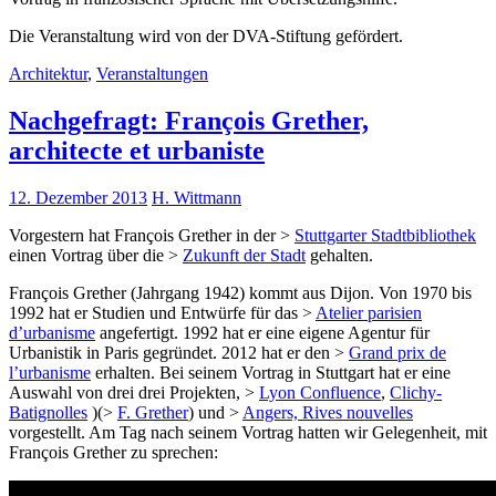
Die Veranstaltung wird von der DVA-Stiftung gefördert.
Architektur
,
Veranstaltungen
Nachgefragt: François Grether,
architecte et urbaniste
12. Dezember 2013
H. Wittmann
Vorgestern hat François Grether in der >
Stuttgarter Stadtbibliothek
einen Vortrag über die >
Zukunft der Stadt
gehalten.
François Grether (Jahrgang 1942) kommt aus Dijon. Von 1970 bis
1992 hat er Studien und Entwürfe für das >
Atelier parisien
d’urbanisme
angefertigt. 1992 hat er eine eigene Agentur für
Urbanistik in Paris gegründet. 2012 hat er den >
Grand prix de
l’urbanisme
erhalten. Bei seinem Vortrag in Stuttgart hat er eine
Auswahl von drei drei Projekten, >
Lyon Confluence
,
Clichy-
Batignolles
)(>
F. Grether
) und >
Angers, Rives nouvelles
vorgestellt. Am Tag nach seinem Vortrag hatten wir Gelegenheit, mit
François Grether zu sprechen: