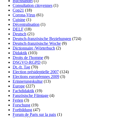
Buchhandel
(1)
Consultation citoyennes
(1)
Cop21
(18)
Corona-Virus
(61)
Cuisine
(1)
Décentralisation
(1)
DELF
(18)
Deutsch
(21)
Deutsch-französische Beziehungen
(724)
Deutsch-französische Woche
(9)
Dictionnaire /Wörterbuch
(2)
Didaktik
(103)
Droits de l'homme
(9)
DSGVO-RGPD
(1)
Dt.-fr. Tag
(70)
Election présidentielle 2007
(124)
Elections européennes 2009
(3)
Erinnerungskultur
(13)
Europe
(227)
Fachdidaktik
(19)
Fanzösische Filmtage
(4)
Ferien
(3)
Forschung
(19)
Fortbildung
(47)
Forum de Paris sur la paix
(1)