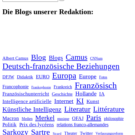
nach:
Die Blogs unserer Redaktion:
Blog
Camus
Blogs
Albert Camus
CNNum
Deutsch-französische Beziehungen
Europa
Europe
EURO
DFJW
Didaktik
Fotos
Französisch
Francophonie
Frankreich
Frankophonie
Hollande
Französischunterricht
IA
Geschichte
KI
Internet
Intelligence artificielle
Kunst
Literatur
Littérature
Künstliche Intelligenz
Paris
Merkel
Macron
OFAJ
philosophie
Medien
musique
Politik
Prix des lycéens
relations franco-allemandes
Sarkozy
Sartre
Twitter
Theater
Verfassungsreform
Sicard