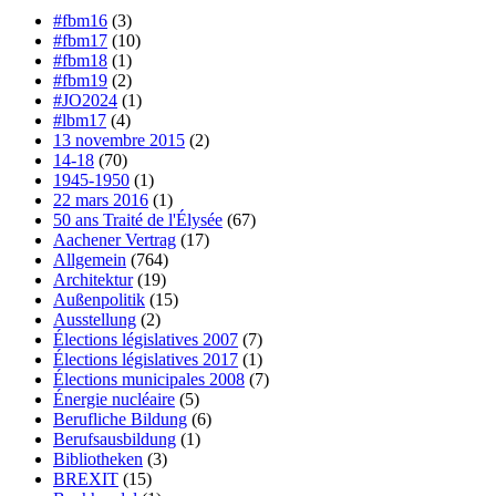
#fbm16
(3)
#fbm17
(10)
#fbm18
(1)
#fbm19
(2)
#JO2024
(1)
#lbm17
(4)
13 novembre 2015
(2)
14-18
(70)
1945-1950
(1)
22 mars 2016
(1)
50 ans Traité de l'Élysée
(67)
Aachener Vertrag
(17)
Allgemein
(764)
Architektur
(19)
Außenpolitik
(15)
Ausstellung
(2)
Élections législatives 2007
(7)
Élections législatives 2017
(1)
Élections municipales 2008
(7)
Énergie nucléaire
(5)
Berufliche Bildung
(6)
Berufsausbildung
(1)
Bibliotheken
(3)
BREXIT
(15)