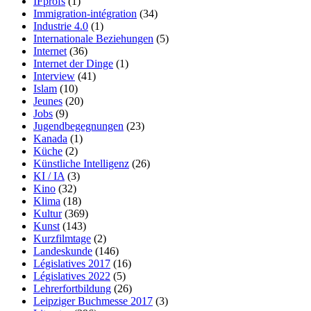
IFprofs
(1)
Immigration-intégration
(34)
Industrie 4.0
(1)
Internationale Beziehungen
(5)
Internet
(36)
Internet der Dinge
(1)
Interview
(41)
Islam
(10)
Jeunes
(20)
Jobs
(9)
Jugendbegegnungen
(23)
Kanada
(1)
Küche
(2)
Künstliche Intelligenz
(26)
KI / IA
(3)
Kino
(32)
Klima
(18)
Kultur
(369)
Kunst
(143)
Kurzfilmtage
(2)
Landeskunde
(146)
Législatives 2017
(16)
Législatives 2022
(5)
Lehrerfortbildung
(26)
Leipziger Buchmesse 2017
(3)