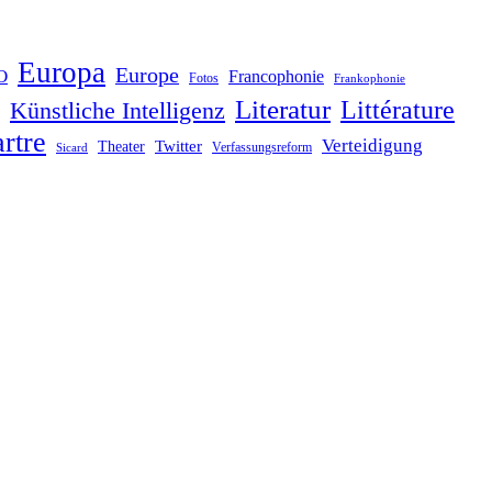
Europa
Europe
O
Francophonie
Fotos
Frankophonie
Literatur
Littérature
Künstliche Intelligenz
rtre
Verteidigung
Twitter
Theater
Verfassungsreform
Sicard