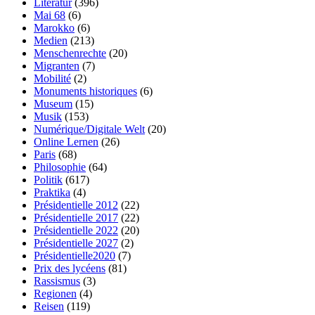
Literatur
(396)
Mai 68
(6)
Marokko
(6)
Medien
(213)
Menschenrechte
(20)
Migranten
(7)
Mobilité
(2)
Monuments historiques
(6)
Museum
(15)
Musik
(153)
Numérique/Digitale Welt
(20)
Online Lernen
(26)
Paris
(68)
Philosophie
(64)
Politik
(617)
Praktika
(4)
Présidentielle 2012
(22)
Présidentielle 2017
(22)
Présidentielle 2022
(20)
Présidentielle 2027
(2)
Présidentielle2020
(7)
Prix des lycéens
(81)
Rassismus
(3)
Regionen
(4)
Reisen
(119)