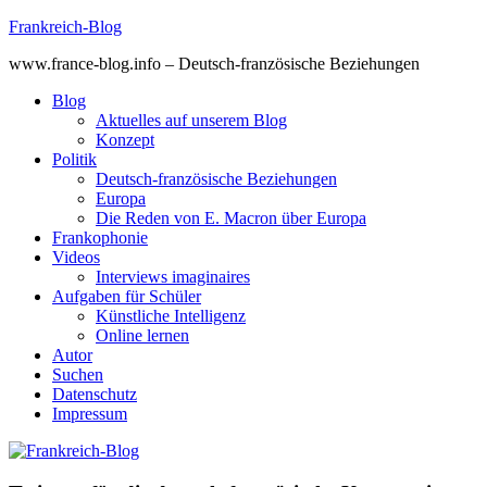
Skip
Frankreich-Blog
to
www.france-blog.info – Deutsch-französische Beziehungen
content
Blog
Aktuelles auf unserem Blog
Konzept
Politik
Deutsch-französische Beziehungen
Europa
Die Reden von E. Macron über Europa
Frankophonie
Videos
Interviews imaginaires
Aufgaben für Schüler
Künstliche Intelligenz
Online lernen
Autor
Suchen
Datenschutz
Impressum