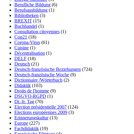
Berufliche Bildung
(6)
Berufsausbildung
(1)
Bibliotheken
(3)
BREXIT
(15)
Buchhandel
(1)
Consultation citoyennes
(1)
Cop21
(18)
Corona-Virus
(61)
Cuisine
(1)
Décentralisation
(1)
DELF
(18)
Deutsch
(21)
Deutsch-französische Beziehungen
(724)
Deutsch-französische Woche
(9)
Dictionnaire /Wörterbuch
(2)
Didaktik
(103)
Droits de l'homme
(9)
DSGVO-RGPD
(1)
Dt.-fr. Tag
(70)
Election présidentielle 2007
(124)
Elections européennes 2009
(3)
Erinnerungskultur
(13)
Europe
(227)
Fachdidaktik
(19)
Fanzösische Filmtage
(4)