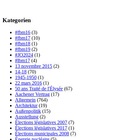
Kategorien
#fbm16
(3)
#fbm17
(10)
#fbm18
(1)
#fbm19
(2)
#JO2024
(1)
#lbm17
(4)
13 novembre 2015
(2)
14-18
(70)
1945-1950
(1)
22 mars 2016
(1)
50 ans Traité de l'Élysée
(67)
Aachener Vertrag
(17)
Allgemein
(764)
Architektur
(19)
Außenpolitik
(15)
Ausstellung
(2)
Élections législatives 2007
(7)
Élections législatives 2017
(1)
Élections municipales 2008
(7)
Énergie nucléaire
(5)