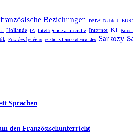
französische Beziehungen
EUR
DFJW
Didaktik
KI
Internet
Hollande
IA
Intelligence artificielle
Kunst
te
Sarkozy
Sa
tik
Prix des lycéens
relations franco-allemandes
ett Sprachen
um den Französischunterricht