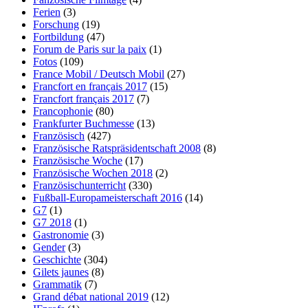
Ferien
(3)
Forschung
(19)
Fortbildung
(47)
Forum de Paris sur la paix
(1)
Fotos
(109)
France Mobil / Deutsch Mobil
(27)
Francfort en français 2017
(15)
Francfort français 2017
(7)
Francophonie
(80)
Frankfurter Buchmesse
(13)
Französisch
(427)
Französische Ratspräsidentschaft 2008
(8)
Französische Woche
(17)
Französische Wochen 2018
(2)
Französischunterricht
(330)
Fußball-Europameisterschaft 2016
(14)
G7
(1)
G7 2018
(1)
Gastronomie
(3)
Gender
(3)
Geschichte
(304)
Gilets jaunes
(8)
Grammatik
(7)
Grand débat national 2019
(12)