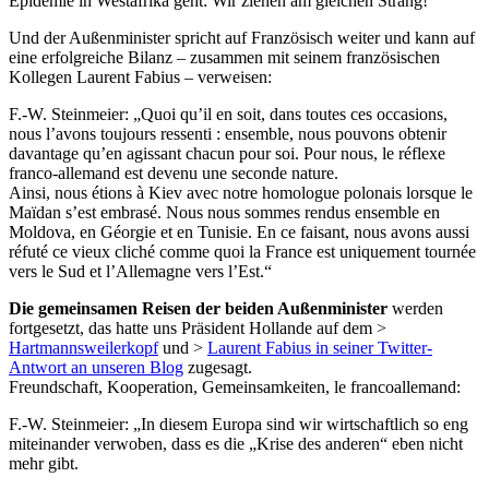
Epidemie in Westafrika geht: Wir ziehen am gleichen Strang!“
Und der Außenminister spricht auf Französisch weiter und kann auf
eine erfolgreiche Bilanz – zusammen mit seinem französischen
Kollegen Laurent Fabius – verweisen:
F.-W. Steinmeier: „Quoi qu’il en soit, dans toutes ces occasions,
nous l’avons toujours ressenti : ensemble, nous pouvons obtenir
davantage qu’en agissant chacun pour soi. Pour nous, le réflexe
franco-allemand est devenu une seconde nature.
Ainsi, nous étions à Kiev avec notre homologue polonais lorsque le
Maïdan s’est embrasé. Nous nous sommes rendus ensemble en
Moldova, en Géorgie et en Tunisie. En ce faisant, nous avons aussi
réfuté ce vieux cliché comme quoi la France est uniquement tournée
vers le Sud et l’Allemagne vers l’Est.“
Die gemeinsamen Reisen der beiden Außenminister
werden
fortgesetzt, das hatte uns Präsident Hollande auf dem >
Hartmannsweilerkopf
und >
Laurent Fabius in seiner Twitter-
Antwort an unseren Blog
zugesagt.
Freundschaft, Kooperation, Gemeinsamkeiten, le francoallemand:
F.-W. Steinmeier: „In diesem Europa sind wir wirtschaftlich so eng
miteinander verwoben, dass es die „Krise des anderen“ eben nicht
mehr gibt.