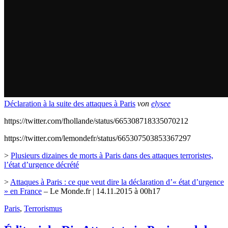
Déclaration à la suite des attaques à Paris
von
elysee
https://twitter.com/fhollande/status/665308718335070212
https://twitter.com/lemondefr/status/665307503853367297
>
Plusieurs dizaines de morts à Paris dans des attaques terroristes,
l’état d’urgence décrété
>
Attaques à Paris : ce que veut dire la déclaration d’« état d’urgence
» en France
– Le Monde.fr | 14.11.2015 à 00h17
Paris
,
Terrorismus