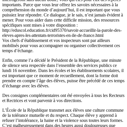
importants. Parce que vous leur offrez les savoirs nécessaires à la
compréhension du monde d’aujourd’hui, il est important que vous
puissiez leur répondre. Ce dialogue, je le sais, n’est jamais évident à
mener. Pour vous aider dans cette difficile mission, des ressources
spécifiques sont mises à votre disposition :
http://eduscol.education.fr/cid95370/savoir-accueillir-la-parole-des-
eleves-apres-les-attentats-terroristes-en-ile-de-france.html
Vos chefs d’établissement et vos inspecteurs sont par ailleurs
mobilisés pour vous accompagner ou organiser collectivement ces
temps d’échange.
Enfin, comme l’a décidé le Président de la République, une minute
de silence sera respectée dans l’ensemble des services publics ce
lundi 16 novembre. Dans les écoles et les établissements scolaires, il
est important que ce moment de recueillement, dont la forme doit
prendre en compte l’âge des élèves, puisse être précédé de ces temps
d’échange avec les élèves.
Des consignes complémentaires ont été envoyées à tous les Recteurs
et Rectrices et vont parvenir à vos directions.
L’École de la République transmet aux élèves une culture commune
de la tolérance mutuelle et du respect. Chaque élève y apprend à
refuser l’intolérance, la haine et la violence sous toutes leurs formes.
C’est malheureusement dans des heures aussi douloureuses que