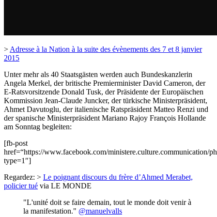
>
Adresse à la Nation à la suite des évènements des 7 et 8 janvier
2015
Unter mehr als 40 Staatsgästen werden auch Bundeskanzlerin
Angela Merkel, der britische Premierminister David Cameron, der
E-Ratsvorsitzende Donald Tusk, der Präsidente der Europäischen
Kommission Jean-Claude Juncker, der türkische Ministerpräsident,
Ahmet Davutoglu, der italienische Ratspräsident Matteo Renzi und
der spanische Ministerpräsident Mariano Rajoy François Hollande
am Sonntag begleiten:
[fb-post
href=“https://www.facebook.com/ministere.culture.communicatio
type=1″]
Regardez: >
Le poignant discours du frère d’Ahmed Merabet,
policier tué
via LE MONDE
"L'unité doit se faire demain, tout le monde doit venir à
la manifestation."
@manuelvalls