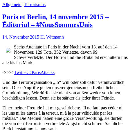
Allgemein
,
Terrorismus
Paris et Berlin, 14 novembre 2015 –
Éditorial – #NousSommesUnis
14. November 2015
H. Wittmann
Sechs Attentate in Paris in der Nacht vom 13. auf den 14.
November. 129 Tote, 352 Verletzte, davon 99
Schwerverletzte. Der Horror und die Brutalität erschüttern uns
alle bis ins Mark.
<<<<
Twitter: #ParisAttacks
Und die Terrororganisation „IS“ will oder soll dafür verantwortlich
sein. Diese Angriffe gelten unserer gemeinsamen freiheitlichen
Grundordnung. Wir dürfen sie nicht von außen weder von innen
beschädigen lassen. Denn sie ist stärker als jeder ihrer Feinde.
Einer meiner Freunde hat mir geschrieben: „Il ne faut pas céder ni
les uns ni les autres à la terreur, ni à la peur véhiculée par les
médias.“ Die Medien haben eine große Verantwortung, sie dürfen
die von den Terroristen verbreitete Angst nicht schüren. Sachliche
Berichterstattung ist angesagt.