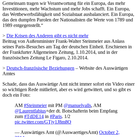
Gemeinsam tragen wir Verantwortung für ein Europa, das mehr
Investitionen, mehr Wachstum und mehr Jobs schafft. Ein Europa,
das Wettbewerbsfähigkeit und Sozialstaat ausbalanciert. Ein Europa,
das den dumpfen Parolen der Nationalisten die Werte von 1789 und
1989 entgegenstellt.“
>
Die Krisen des Anderen gibt es nicht mehr
Beitrag von Außenminister Frank-Walter Steinmeier aus Anlass
seines Paris-Besuches am Tag der deutschen Einheit. Erschienen in
der Frankfurter Allgemeinen Zeitung, 1.10.2014, und in der
französischen Zeitung Le Figaro, 2.10.2014.
>
Deutsch-französische Beziehungen
– Website des Auswärtigen
Amtes
Schade, dass das Auswärtige Amt nicht immer sofort ein Video einer
so wichtigen Rede mitliefert, aber es wird getwittert, und so gibt es
doch ein Foto:
AM
#Steinmeier
mit PM
@manuelvalls
, AM
@Laurentfabius
+der dt. Botschafterin beim Empfang
zum
#TdDE14
in
#Paris
. 1/2
pic.twitter.com/GTjy1J8m8O
— Auswärtiges Amt (@AuswaertigesAmt)
October 2,