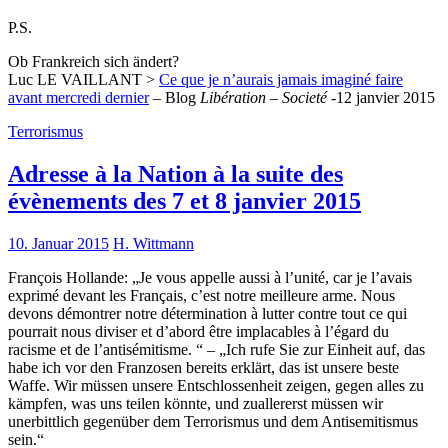
P.S.
Ob Frankreich sich ändert?
Luc LE VAILLANT >
Ce que je n’aurais jamais imaginé faire
avant mercredi dernier
– Blog
Libération – Societé
-12 janvier 2015
Terrorismus
Adresse à la Nation à la suite des
évènements des 7 et 8 janvier 2015
10. Januar 2015
H. Wittmann
François Hollande: „Je vous appelle aussi à l’unité, car je l’avais
exprimé devant les Français, c’est notre meilleure arme. Nous
devons démontrer notre détermination à lutter contre tout ce qui
pourrait nous diviser et d’abord être implacables à l’égard du
racisme et de l’antisémitisme. “ – „Ich rufe Sie zur Einheit auf, das
habe ich vor den Franzosen bereits erklärt, das ist unsere beste
Waffe. Wir müssen unsere Entschlossenheit zeigen, gegen alles zu
kämpfen, was uns teilen könnte, und zuallererst müssen wir
unerbittlich gegenüber dem Terrorismus und dem Antisemitismus
sein.“