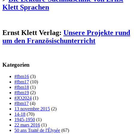
Klett Sprachen
Ernst Klett Verlag:
Unsere Projekte rund
um den Französischunterricht
Kategorien
#fbm16
(3)
#fbm17
(10)
#fbm18
(1)
#fbm19
(2)
#JO2024
(1)
#lbm17
(4)
13 novembre 2015
(2)
14-18
(70)
1945-1950
(1)
22 mars 2016
(1)
50 ans Traité de l'Élysée
(67)