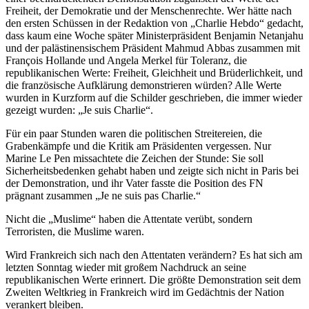
Freiheit, der Demokratie und der Menschenrechte. Wer hätte nach
den ersten Schüssen in der Redaktion von „Charlie Hebdo“ gedacht,
dass kaum eine Woche später Ministerpräsident Benjamin Netanjahu
und der palästinensischem Präsident Mahmud Abbas zusammen mit
François Hollande und Angela Merkel für Toleranz, die
republikanischen Werte: Freiheit, Gleichheit und Brüderlichkeit, und
die französische Aufklärung demonstrieren würden? Alle Werte
wurden in Kurzform auf die Schilder geschrieben, die immer wieder
gezeigt wurden: „Je suis Charlie“.
Für ein paar Stunden waren die politischen Streitereien, die
Grabenkämpfe und die Kritik am Präsidenten vergessen. Nur
Marine Le Pen missachtete die Zeichen der Stunde: Sie soll
Sicherheitsbedenken gehabt haben und zeigte sich nicht in Paris bei
der Demonstration, und ihr Vater fasste die Position des FN
prägnant zusammen „Je ne suis pas Charlie.“
Nicht die „Muslime“ haben die Attentate verübt, sondern
Terroristen, die Muslime waren.
Wird Frankreich sich nach den Attentaten verändern? Es hat sich am
letzten Sonntag wieder mit großem Nachdruck an seine
republikanischen Werte erinnert. Die größte Demonstration seit dem
Zweiten Weltkrieg in Frankreich wird im Gedächtnis der Nation
verankert bleiben.