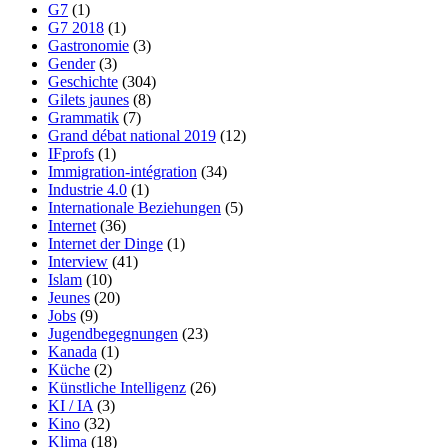
G7
(1)
G7 2018
(1)
Gastronomie
(3)
Gender
(3)
Geschichte
(304)
Gilets jaunes
(8)
Grammatik
(7)
Grand débat national 2019
(12)
IFprofs
(1)
Immigration-intégration
(34)
Industrie 4.0
(1)
Internationale Beziehungen
(5)
Internet
(36)
Internet der Dinge
(1)
Interview
(41)
Islam
(10)
Jeunes
(20)
Jobs
(9)
Jugendbegegnungen
(23)
Kanada
(1)
Küche
(2)
Künstliche Intelligenz
(26)
KI / IA
(3)
Kino
(32)
Klima
(18)