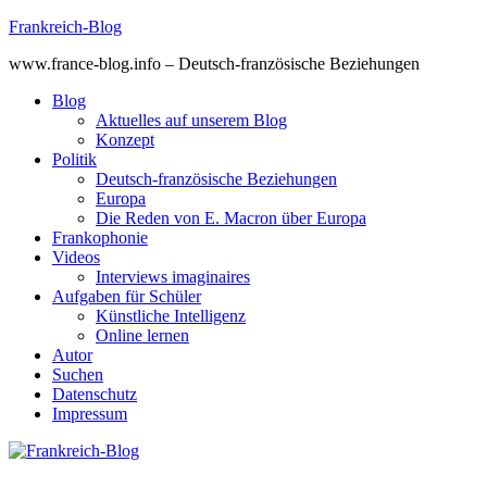
Skip
Frankreich-Blog
to
www.france-blog.info – Deutsch-französische Beziehungen
content
Blog
Aktuelles auf unserem Blog
Konzept
Politik
Deutsch-französische Beziehungen
Europa
Die Reden von E. Macron über Europa
Frankophonie
Videos
Interviews imaginaires
Aufgaben für Schüler
Künstliche Intelligenz
Online lernen
Autor
Suchen
Datenschutz
Impressum