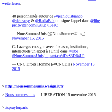
weiterlesen
.
40 personnalités autour de
@jeanlouisbianco
@delevoye
&
@RadiaBak
ont signé l'appel dans
@libe
pic.twitter.com/KgKp7ISeaC
— NousSommesUnis (@NousSommesUnis_)
November 15, 2015
C. Lazerges co-signe avec nbx asso, institutions,
intellectuels un appel à l'Unité dans
@libe
#NousSommesUnis
https://t.co/dDeS3D64LP
— CNC Droits Homme (@CNCDH)
November 15,
2015
>
http://noussommesunis.wesign.it/fr
>
Nous sommes unis
— LIBERATION 15 novembre 2015
>
#sprayforparis