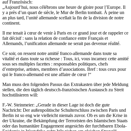
auf Französisch:
„Aujourd’hui, nous célébrons une heure de gloire pour l’Europe. Il
y a près d’un quart de siècle, le Mur de Berlin tombait. À peine un
an plus tard, l’unité allemande scellait la fin de la division de notre
continent.
Il me tenait à cœur de venir à Paris en ce grand jour et de rappeler ce
fait décisif : sans la relation de confiance entre Français et
Allemands, l’unification allemande ne serait pas devenue réalité.
Ce soir, on ressent notre amitié franco-allemande dans toute sa
vitalité et dans toute sa richesse : Tous, ici, vous incarnez cette amitié
sous ses multiples facettes : responsables politiques, chefs
d’entreprise, artistes, membres d’associations. Bref : tous ceux pour
qui le franco-allemand est une affaire de cœur !“
Man muss den folgenden Passus das Extrakasten über jede Meldung
stellen, die den täglich deutscch-französischen Austausch zu Streit
hochstilisieren will:
F.-W. Steinmeier: „Gerade in dieser Lage ist doch die gute
Nachricht: Der außenpolitische Schulterschluss zwischen Paris und
Berlin ist so eng wie vielleicht niemals zuvor. Ob es um die Krise in
der Ukraine, die Bekämpfung der Terroristen des Islamischen Staats
oder das humanitäre Engagement angesichts der furchtbaren Ebola-