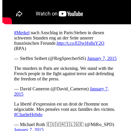
#Merkel
nach Anschlag in Paris:Stehen in diesen
schweren Stunden eng an der Seite unserer
französischen Freunde.
http://t.co/EDwHs8uY2O
(BPA)
— Steffen Seibert (@RegSprecherStS)
January 7, 2015
The murders in Paris are sickening. We stand with the
French people in the fight against terror and defending
the freedom of the press.
— David Cameron (@David_Cameron)
January 7,
2015
La liberté d'expression est un droit de l'homme non
négociable. Mes pensées vont aux familles des victims.
#CharlieHebdo
— Michael Roth 🇪🇺🇺🇦🇮🇱🇬🇪 (@MiRo_SPD)
January 7, 2015