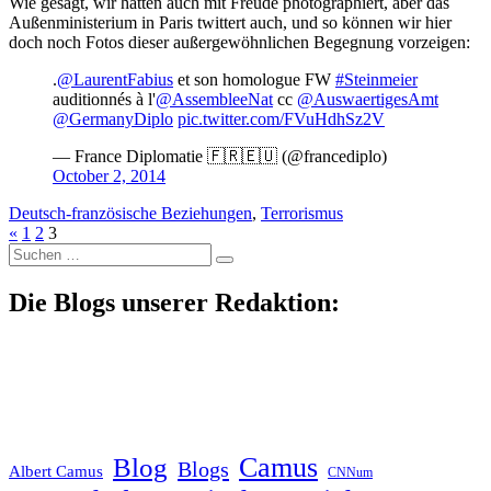
Wie gesagt, wir hätten auch mit Freude photographiert, aber das
Außenministerium in Paris twittert auch, und so können wir hier
doch noch Fotos dieser außergewöhnlichen Begegnung vorzeigen:
.
@LaurentFabius
et son homologue FW
#Steinmeier
auditionnés à l'
@AssembleeNat
cc
@AuswaertigesAmt
@GermanyDiplo
pic.twitter.com/FVuHdhSz2V
— France Diplomatie 🇫🇷🇪🇺 (@francediplo)
October 2, 2014
Deutsch-französische Beziehungen
,
Terrorismus
«
1
2
3
Suche
nach:
Die Blogs unserer Redaktion:
Blog
Camus
Blogs
Albert Camus
CNNum