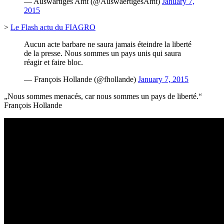
— Auswärtiges Amt (@AuswaertigesAmt)
January 7,
2015
>
Le Flash actu du FIAGRO
Aucun acte barbare ne saura jamais éteindre la liberté
de la presse. Nous sommes un pays unis qui saura
réagir et faire bloc.
— François Hollande (@fhollande)
January 7, 2015
„Nous sommes menacés, car nous sommes un pays de liberté.“
François Hollande