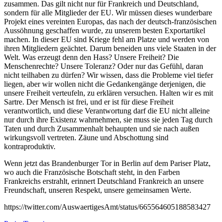
zusammen. Das gilt nicht nur für Frankreich und Deutschland,
sondern für alle Mitglieder der EU. Wir müssen dieses wunderbare
Projekt eines vereinten Europas, das nach der deutsch-französischen
Aussöhnung geschaffen wurde, zu unserem besten Exportartikel
machen. In dieser EU sind Kriege fehl am Platze und werden von
ihren Mitgliedern geächtet. Darum beneiden uns viele Staaten in der
Welt. Was erzeugt denn den Hass? Unsere Freiheit? Die
Menschenrechte? Unsere Toleranz? Oder nur das Gefühl, daran
nicht teilhaben zu dürfen? Wir wissen, dass die Probleme viel tiefer
liegen, aber wir wollen nicht die Gedankengänge derjenigen, die
unsere Freiheit verteufeln, zu erklären versuchen. Halten wir es mit
Sartre. Der Mensch ist frei, und er ist für diese Freiheit
verantwortlich, und diese Verantwortung darf die EU nicht alleine
nur durch ihre Existenz wahrnehmen, sie muss sie jeden Tag durch
Taten und durch Zusammenhalt behaupten und sie nach außen
wirkungsvoll vertreten. Zäune und Abschottung sind
kontraproduktiv.
Wenn jetzt das Brandenburger Tor in Berlin auf dem Pariser Platz,
wo auch die Französische Botschaft steht, in den Farben
Frankreichs erstrahlt, erinnert Deutschland Frankreich an unsere
Freundschaft, unseren Respekt, unsere gemeinsamen Werte.
https://twitter.com/AuswaertigesAmt/status/665564605188583427