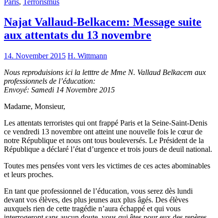
Paris
,
Terrorismus
Najat Vallaud-Belkacem: Message suite
aux attentats du 13 novembre
14. November 2015
H. Wittmann
Nous reproduisions ici la letttre de Mme N. Vallaud Belkacem aux
professionnels de l’éducation:
Envoyé: Samedi 14 Novembre 2015
Madame, Monsieur,
Les attentats terroristes qui ont frappé Paris et la Seine-Saint-Denis
ce vendredi 13 novembre ont atteint une nouvelle fois le cœur de
notre République et nous ont tous bouleversés. Le Président de la
République a déclaré l’état d’urgence et trois jours de deuil national.
Toutes mes pensées vont vers les victimes de ces actes abominables
et leurs proches.
En tant que professionnel de l’éducation, vous serez dès lundi
devant vos élèves, des plus jeunes aux plus âgés. Des élèves
auxquels rien de cette tragédie n’aura échappé et qui vous
interrogeront sans aucun doute, vous qui êtes pour eux des repères