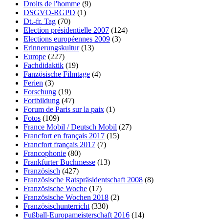
Droits de l'homme
(9)
DSGVO-RGPD
(1)
Dt.-fr. Tag
(70)
Election présidentielle 2007
(124)
Elections européennes 2009
(3)
Erinnerungskultur
(13)
Europe
(227)
Fachdidaktik
(19)
Fanzösische Filmtage
(4)
Ferien
(3)
Forschung
(19)
Fortbildung
(47)
Forum de Paris sur la paix
(1)
Fotos
(109)
France Mobil / Deutsch Mobil
(27)
Francfort en français 2017
(15)
Francfort français 2017
(7)
Francophonie
(80)
Frankfurter Buchmesse
(13)
Französisch
(427)
Französische Ratspräsidentschaft 2008
(8)
Französische Woche
(17)
Französische Wochen 2018
(2)
Französischunterricht
(330)
Fußball-Europameisterschaft 2016
(14)