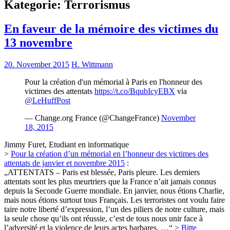
Kategorie:
Terrorismus
En faveur de la mémoire des victimes du
13 novembre
20. November 2015
H. Wittmann
Pour la création d'un mémorial à Paris en l'honneur des
victimes des attentats
https://t.co/BqubIcyEBX
via
@LeHuffPost
— Change.org France (@ChangeFrance)
November
18, 2015
Jimmy Furet, Etudiant en informatique
>
Pour la création d’un mémorial en l’honneur des victimes des
attentats de janvier et novembre 2015
:
„ATTENTATS – Paris est blessée, Paris pleure. Les derniers
attentats sont les plus meurtriers que la France n’ait jamais connus
depuis la Seconde Guerre mondiale. En janvier, nous étions Charlie,
mais nous étions surtout tous Français. Les terroristes ont voulu faire
taire notre liberté d’expression, l’un des piliers de notre culture, mais
la seule chose qu’ils ont réussie, c’est de tous nous unir face à
l’adversité et la violence de leurs actes barbares. …“ >
Bitte