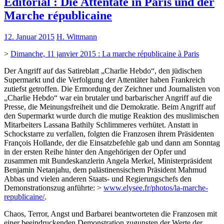
Éditorial : Die Attentate in Paris und der
Marche républicaine
12. Januar 2015
H. Wittmann
>
Dimanche, 11 janvier 2015 : La marche républicaine à Paris
Der Angriff auf das Satireblatt „Charlie Hebdo“, den jüdischen
Supermarkt und die Verfolgung der Attentäter haben Frankreich
zutiefst getroffen. Die Ermordung der Zeichner und Journalisten von
„Charlie Hebdo“ war ein brutaler und barbarischer Angriff auf die
Presse, die Meinungsfreiheit und die Demokratie. Beim Angriff auf
den Supermarkt wurde durch die mutige Reaktion des muslimischen
Mitarbeiters Lassana Bathily Schlimmeres verhütet. Anstatt in
Schockstarre zu verfallen, folgten die Franzosen ihrem Präsidenten
François Hollande, der die Einsatzbefehle gab und dann am Sonntag
in der ersten Reihe hinter den Angehörigen der Opfer und
zusammen mit Bundeskanzlerin Angela Merkel, Ministerpräsident
Benjamin Netanjahu, dem palästinensischem Präsident Mahmud
Abbas und vielen anderen Staats- und Regierungschefs den
Demonstrationszug anführte: >
www.elysee.fr/photos/la-marche-
republicaine/
.
Chaos, Terror, Angst und Barbarei beantworteten die Franzosen mit
einer beeindruckenden Demonstration zugunsten der Werte der