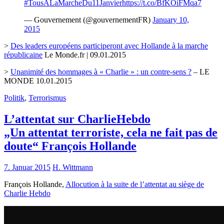
#TousALaMarcheDu11Janvier
https://t.co/BfKOiFMqa7
— Gouvernement (@gouvernementFR)
January 10,
2015
>
Des leaders européens participeront avec Hollande à la marche
républicaine
Le Monde.fr | 09.01.2015
>
Unanimité des hommages à « Charlie » : un contre-sens ?
– LE
MONDE 10.01.2015
Politik
,
Terrorismus
L’attentat sur CharlieHebdo
„Un attentat terroriste, cela ne fait pas de
doute“ François Hollande
7. Januar 2015
H. Wittmann
François Hollande,
Allocution à la suite de l’attentat au siège de
Charlie Hebdo