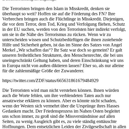
Die Terroristen bringen den Islam in Misskredit, denken sie
überhaupt so weit? Hoffen sie auf die Förderung des FN? Ihre
Verbrechen bringen auch die Flüchtlinge in Misskredit. Diejenigen,
die vor dem Terror, dem Tod, Krieg und Verfolgung fliehen, Schutz
in der EU suchen, werden von den Terroristen hier indirekt verfolgt,
um sie in die Nähe des Terrorismus zu rücken. Wenn wir zu
unterscheiden wissen und Schutzbedürftigen die ihnen zustehende
Hilfe und Sicherheit geben, ist das im Sinne des Satzes von Angel
Merkel „Wir schaffen das“? Ihr Satz war doch so gemeint? Er galt
unseren freiheitlichen Strukturen, den Menschenrechte, die bei uns
uneingeschränkt Geltung haben, und deren Einschränkung wir uns
in Europa nicht von außen diktieren lassen? Eher so, als nur alleine
für die zahlenmäßige Größe der Zuwanderer.
https://twitter.com/ZDF/status/665631861679484929
Die Terroristen wird man nicht verstehen können. Ihnen würden
auch die Worte fehlen, um ihre verblendeten Taten auch nur
ansatzweise erklären zu können. Aber es könnte nicht schaden,
wenn der Westen sich vermehrt über die Ursprünge ihres Hasses
Gedanken macht. Der Friedensprozess im Nahen Osten begleitet
uns schon immer, zu groß sind die Missverständnisse auf allen
Seiten, zu wenig Ausgleich gibt es, zu viele ständig enttäuschte
Hoffnungen. Dem entsetzlichen Leiden der Zivilgesellschaft in allen