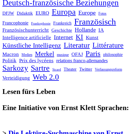
Deutsch-französische Beziehungen
Europa
Europe
EURO
DFJW
Didaktik
Fotos
Französisch
Francophonie
Frankreich
Frankophonie
Hollande
Französischunterricht
IA
Geschichte
KI
Internet
Intelligence artificielle
Kunst
Literatur
Littérature
Künstliche Intelligenz
Paris
Merkel
Macron
OFAJ
philosophie
Medien
musique
Politik
Prix des lycéens
relations franco-allemandes
Sarkozy
Sartre
Twitter
Theater
Verfassungsreform
Sicard
Web 2.0
Verteidigung
Lesen fürs Leben
Eine Initiative von Ernst Klett Sprachen:
>
Die Lektüre-Suchmaschine von Ernst