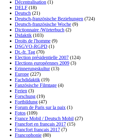
Décentralisation
(1)
DELF
(18)
Deutsch
(21)
Deutsch-französische Beziehungen
(724)
Deutsch-französische Woche
(9)
Dictionnaire /Wörterbuch
(2)
Didaktik
(103)
Droits de l'homme
(9)
DSGVO-RGPD
(1)
Dt.-fr. Tag
(70)
Election présidentielle 2007
(124)
Elections européennes 2009
(3)
Erinnerungskultur
(13)
Europe
(227)
Fachdidaktik
(19)
Fanzösische Filmtage
(4)
Ferien
(3)
Forschung
(19)
Fortbildung
(47)
Forum de Paris sur la paix
(1)
Fotos
(109)
France Mobil / Deutsch Mobil
(27)
Francfort en français 2017
(15)
Francfort français 2017
(7)
Francophonie
(80)