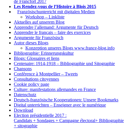
de Francfort 2017
Les Rendez-vous de l’Histoire à Blois 2015
1.
Französischunterricht mit digitalen Medien
Workshop – Linkliste
Aktuelles auf unserem Blog
Apprendre l’allemand: Argumente für Deutsch
Apprendre le français – faire des exercices
Argumente für Französisch
Autor dieses Blogs
Konzeption unseres Blogs www.france-blog.info
Bibliographie: Erinnerungskultur
Blogs: Glossaires et liens
Centenaire: 1914-1918 – Bibliographie und Sitographie
Chansons
Conférence à Montpellier – Tweets
Consultations citoyennes
Cookie policy page
Culture: manifestations allemandes en France
Datenschutz
Deutsch-französische Kooperationen: Unsere Bookmarks
Digital unterrichten – Enseigner avec le numérique
Download
Election présidentielle 2017 :
Candidats + Sondages + Campagne électoral+ Bibliographie
+ sitographie