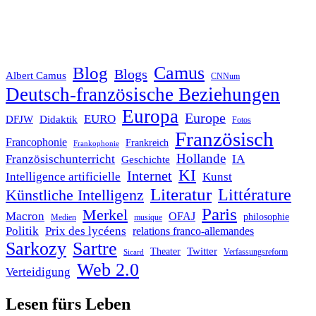
Blog
Camus
Blogs
Albert Camus
CNNum
Deutsch-französische Beziehungen
Europa
Europe
EURO
DFJW
Didaktik
Fotos
Französisch
Francophonie
Frankreich
Frankophonie
Hollande
Französischunterricht
IA
Geschichte
KI
Internet
Intelligence artificielle
Kunst
Literatur
Littérature
Künstliche Intelligenz
Paris
Merkel
Macron
OFAJ
philosophie
Medien
musique
Politik
Prix des lycéens
relations franco-allemandes
Sarkozy
Sartre
Twitter
Theater
Verfassungsreform
Sicard
Web 2.0
Verteidigung
Lesen fürs Leben