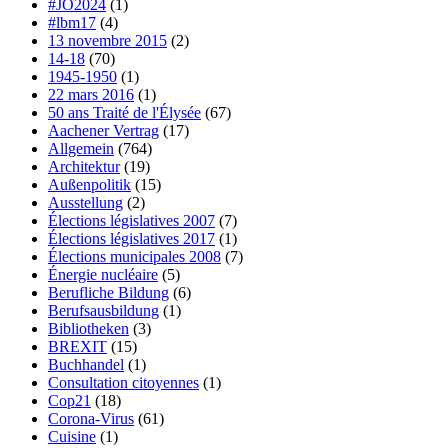
#JO2024
(1)
#lbm17
(4)
13 novembre 2015
(2)
14-18
(70)
1945-1950
(1)
22 mars 2016
(1)
50 ans Traité de l'Élysée
(67)
Aachener Vertrag
(17)
Allgemein
(764)
Architektur
(19)
Außenpolitik
(15)
Ausstellung
(2)
Élections législatives 2007
(7)
Élections législatives 2017
(1)
Élections municipales 2008
(7)
Énergie nucléaire
(5)
Berufliche Bildung
(6)
Berufsausbildung
(1)
Bibliotheken
(3)
BREXIT
(15)
Buchhandel
(1)
Consultation citoyennes
(1)
Cop21
(18)
Corona-Virus
(61)
Cuisine
(1)