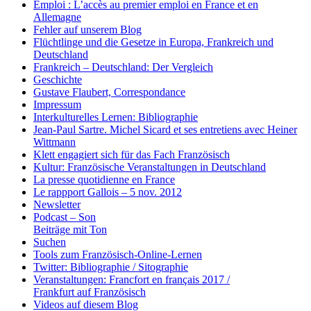
Emploi : L’accès au premier emploi en France et en
Allemagne
Fehler auf unserem Blog
Flüchtlinge und die Gesetze in Europa, Frankreich und
Deutschland
Frankreich – Deutschland: Der Vergleich
Geschichte
Gustave Flaubert, Correspondance
Impressum
Interkulturelles Lernen: Bibliographie
Jean-Paul Sartre. Michel Sicard et ses entretiens avec Heiner
Wittmann
Klett engagiert sich für das Fach Französisch
Kultur: Französische Veranstaltungen in Deutschland
La presse quotidienne en France
Le rappport Gallois – 5 nov. 2012
Newsletter
Podcast – Son
Beiträge mit Ton
Suchen
Tools zum Französisch-Online-Lernen
Twitter: Bibliographie / Sitographie
Veranstaltungen: Francfort en français 2017 /
Frankfurt auf Französisch
Videos auf diesem Blog