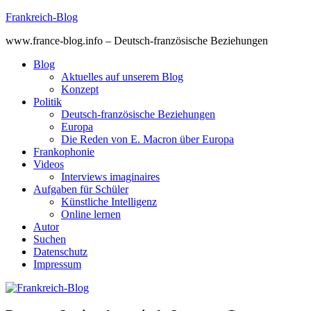
Skip
Frankreich-Blog
to
www.france-blog.info – Deutsch-französische Beziehungen
content
Blog
Aktuelles auf unserem Blog
Konzept
Politik
Deutsch-französische Beziehungen
Europa
Die Reden von E. Macron über Europa
Frankophonie
Videos
Interviews imaginaires
Aufgaben für Schüler
Künstliche Intelligenz
Online lernen
Autor
Suchen
Datenschutz
Impressum