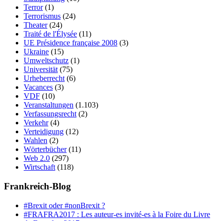
Terror
(1)
Terrorismus
(24)
Theater
(24)
Traité de l'Élysée
(11)
UE Présidence française 2008
(3)
Ukraine
(15)
Umweltschutz
(1)
Universität
(75)
Urheberrecht
(6)
Vacances
(3)
VDF
(10)
Veranstaltungen
(1.103)
Verfassungsrecht
(2)
Verkehr
(4)
Verteidigung
(12)
Wahlen
(2)
Wörterbücher
(11)
Web 2.0
(297)
Wirtschaft
(118)
Frankreich-Blog
#Brexit oder #nonBrexit ?
#FRAFRA2017 : Les auteur-es invité-es à la Foire du Livre