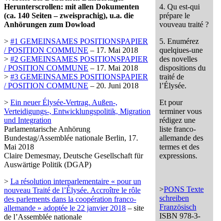
Herunterscrollen: mit allen Dokumenten
4. Qu est-qui
(ca. 140 Seiten – zweisprachig), u.a. die
prépare le
Anhörungen zum Dowload
vouveau traité ?
>
#1 GEMEINSAMES POSITIONSPAPIER
5. Enumérez
/ POSITION COMMUNE
– 17. Mai 2018
quelqiues-une
>
#2 GEMEINSAMES POSITIONSPAPIER
des novelles
/ POSITION COMMUNE
– 17. Mai 2018
dispositions du
>
#3 GEMEINSAMES POSITIONSPAPIER
traité de
/ POSITION COMMUNE
– 20. Juni 2018
l’Élysée.
>
Ein neuer Élysée-Vertrag. Außen-,
Et pour
Verteidigungs-, Entwicklungspolitik, Migration
terminer vous
und Integration
rédigez une
Parlamentarische Anhörung
liste franco-
Bundestag/Assemblée nationale Berlin, 17.
allemande des
Mai 2018
termes et des
Claire Demesmay, Deutsche Gesellschaft für
expressions.
Auswärtige Politik (DGAP)
>
La résolution interparlementaire « pour un
>
PONS Texte
nouveau Traité de l’Élysée. Accroître le rôle
schreiben
des parlements dans la coopération franco-
Französisch
allemande » adoptée le 22 janvier 2018
– site
ISBN 978-3-
de l’Assemblée nationale