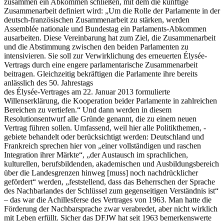
zusammen ein Abkommen schließen, mit dem die künftige
Zusammenarbeit definiert wird: „Um die Rolle der Parlamente in der
deutsch-französischen Zusammenarbeit zu stärken, werden
Assemblée nationale und Bundestag ein Parlaments-Abkommen
ausarbeiten. Diese Vereinbarung hat zum Ziel, die Zusammenarbeit
und die Abstimmung zwischen den beiden Parlamenten zu
intensivieren. Sie soll zur Verwirklichung des erneuerten Élysée-
Vertrags durch eine engere parlamentarische Zusammenarbeit
beitragen. Gleichzeitig bekräftigen die Parlamente ihre bereits
anlässlich des 50. Jahrestags
des Élysée-Vertrages am 22. Januar 2013 formulierte
Willenserklärung, die Kooperation beider Parlamente in zahlreichen
Bereichen zu vertiefen.“ Und dann werden in diesem
Resolutionsentwurf alle Gründe genannt, die zu einem neuen
Vertrag führen sollen. Umfassend, weil hier alle Politikthemen, -
gebiete behandelt oder berücksichtigt werden: Deutschland und
Frankreich sprechen hier von „einer vollständigen und raschen
Integration ihrer Märkte“, „der Austausch im sprachlichen,
kulturellen, berufsbildenden, akademischen und Ausbildungsbereich
über die Landesgrenzen hinweg [muss] noch nachdrücklicher
gefördert“ werden, „feststellend, dass das Beherrschen der Sprache
des Nachbarlandes der Schlüssel zum gegenseitigen Verständnis ist“
– das war die Achillesferse des Vertrages von 1963. Man hatte die
Förderung der Nachbarsprache zwar verabredet, aber nicht wirklich
mit Leben erfüllt. Sicher das DFJW hat seit 1963 bemerkenswerte