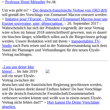
>
Professor Henri Ménudier
frz./dt.
Um was geht es? >
Der deutsch-französische Vertrag von 1963 dt/fr
soll gemäß des Vorschlags von Emmanuel Macron erneuert werden:
>
Initiative pour l’Europe – Discours d’Emmanuel Macron pour une
Europe souveraine, unie, démocratique.
– 26. September 2017 –
Wahrscheinlich hat sich der Präsident vorgestellt, der neue Vertrag
wäre schon im Januar 2018 unterschriftsreif gewesen, nun es dauert
ein bisschen länger, schließlich sollen auch die Bürger/innen gefragt
werden. Unsere Redaktion wird mit ihrem >
transportablen TV-
Studio
nach Paris reisen und in der Nationalversammlung nach dem
Stand der Planungen und Verhandlungen für den neuen Elysée-
Vertrag nachfragen.
„
Lass uns deine Idee
hören!
… Im Jahr 2019
soll ein neuer Elysée-
Vertrag zwischen der
deutschen und der französischen Regierung geschlossen werden,
und Du kannst direkt darauf Einfluss haben! Du hast Vorschläge
wie die deutsch-französische Freundschaft/Zusammenarbeit
verbessert werden könnte und weißt was in einem neuen Elysée-
Vertrag nicht fehlen darf?“ >
Hier kannst Du Deine Vorschläge
abgeben.