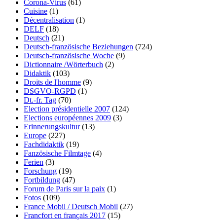
Corona-Virus
(61)
Cuisine
(1)
Décentralisation
(1)
DELF
(18)
Deutsch
(21)
Deutsch-französische Beziehungen
(724)
Deutsch-französische Woche
(9)
Dictionnaire /Wörterbuch
(2)
Didaktik
(103)
Droits de l'homme
(9)
DSGVO-RGPD
(1)
Dt.-fr. Tag
(70)
Election présidentielle 2007
(124)
Elections européennes 2009
(3)
Erinnerungskultur
(13)
Europe
(227)
Fachdidaktik
(19)
Fanzösische Filmtage
(4)
Ferien
(3)
Forschung
(19)
Fortbildung
(47)
Forum de Paris sur la paix
(1)
Fotos
(109)
France Mobil / Deutsch Mobil
(27)
Francfort en français 2017
(15)