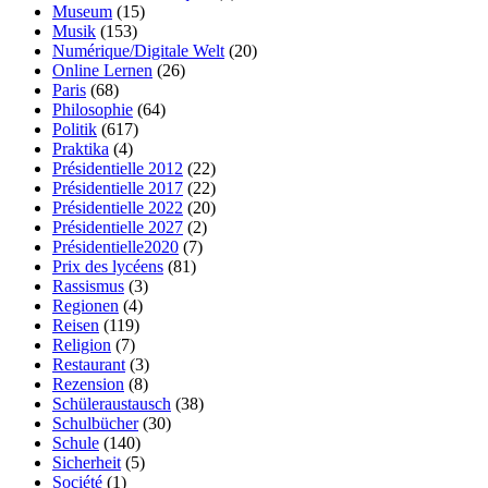
Museum
(15)
Musik
(153)
Numérique/Digitale Welt
(20)
Online Lernen
(26)
Paris
(68)
Philosophie
(64)
Politik
(617)
Praktika
(4)
Présidentielle 2012
(22)
Présidentielle 2017
(22)
Présidentielle 2022
(20)
Présidentielle 2027
(2)
Présidentielle2020
(7)
Prix des lycéens
(81)
Rassismus
(3)
Regionen
(4)
Reisen
(119)
Religion
(7)
Restaurant
(3)
Rezension
(8)
Schüleraustausch
(38)
Schulbücher
(30)
Schule
(140)
Sicherheit
(5)
Société
(1)