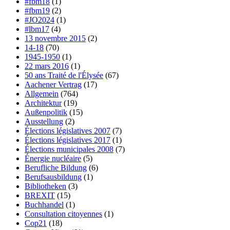
#fbm18
(1)
#fbm19
(2)
#JO2024
(1)
#lbm17
(4)
13 novembre 2015
(2)
14-18
(70)
1945-1950
(1)
22 mars 2016
(1)
50 ans Traité de l'Élysée
(67)
Aachener Vertrag
(17)
Allgemein
(764)
Architektur
(19)
Außenpolitik
(15)
Ausstellung
(2)
Élections législatives 2007
(7)
Élections législatives 2017
(1)
Élections municipales 2008
(7)
Énergie nucléaire
(5)
Berufliche Bildung
(6)
Berufsausbildung
(1)
Bibliotheken
(3)
BREXIT
(15)
Buchhandel
(1)
Consultation citoyennes
(1)
Cop21
(18)