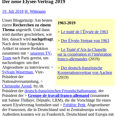
Der neue Elysée-Vertrag 2019
19. Juli 2018
H. Wittmann
Unser Blogprinzip: Am besten
1963-2019
zuerst
Recherchen zu einem
Thema
angestellt. Und dann
>
Le traité de l`Élysée de 1963
wird darüber geschrieben, wie
hier, danach wird
nachgefragt
.
>
Der Élysée-Vertrag von 1963
Nach dem hier folgenden
Artikel ist unsere Redaktion
>
Le Traité d’Aix-la-Chapelle
zusammen mit >
unserem TV-
sur la coopération et l’intégration
Team
nach Paris gereist, um
franco-allemandes
(2019)
nachzufragen: um drei
Abgeordnete zu interviewen: >
>
Der deutsch-französische
Sylvain Waserman
, Vize-
Kooperationsvertrag von Aachen
Präsident der
(2019)
Nationalversammlung, >
Christophe Arend
, frz./dt.
Präsident der
deutsch-französischen Freundschaftsgruppe
, der
Präsident der >
Groupe de travail franco-allemand
(zusammen
mit Sabine Thillaye, Députée, LRM), die die Vorschläge für einen
neuen Elyséevertag formuliert und >
Frédéric Petit
, Abgeordneter
der Franzosen, die in Deutschland und in Zentraleuropa wohnen.
Außerdem konnten wir zu Frankreich, Deutschland und Europa mit