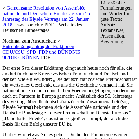
12-562558-7
>
Gemeinsame Resolution von Assemblée
Formulierungen
nationale und Deutschem Bundestag zum 55.
und Wörter für
Jahrestag des Élysée-Vertrags am 22. Januar
gute Texte:
2018
– zweisprachig PDF – Website des
Aufsatz,
Deutschen Bundestages.
Textanalyse,
Präsentation,
Nochmal zum Ausdrucken: >
Bewerbung
Entschließungsantrag der Fraktionen
CDU/CSU, SPD, FDP und BÜNDNIS
90/DIE GRÜNEN
PDF
Der erste Satz dieser Erklärung klingt auch heute noch für alle, die
an drei fruchtbare Kriege zwischen Frankreich und Deutschland
denken wie ein WUnder: „Die deutsch-französische Freundschaft ist
ein wertvolles Geschenk, das uns die Geschichte vermacht hat. Sie
hat nicht nur zu einem dauerhaften Frieden beigetragen, sondern uns
auch zu Partnern in Europa gemacht. Anlässlich des 55. Jahrestags
des Vertrags über die deutsch-französische Zusammenarbeit (sog.
Élysée-Vertrag) bekennen sich die Assemblée nationale und der
Deutsche Bundestag zu dieser Freundschaft im Dienste Europas.“
„Dauerhafter Friede“, das ist unser größter Trumpf, der auch die
Basis für den Erfolg unserer EU ist.
Und es wird etwas Neues geben: Die beiden Parlamente werden