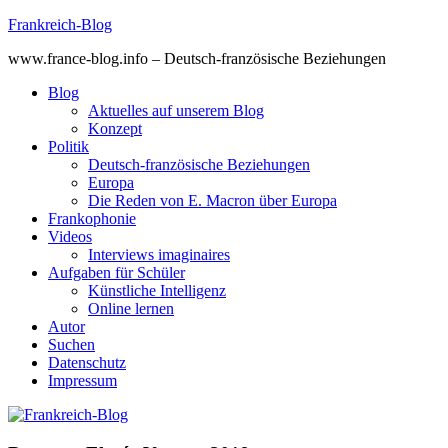
Skip
Frankreich-Blog
to
www.france-blog.info – Deutsch-französische Beziehungen
content
Blog
Aktuelles auf unserem Blog
Konzept
Politik
Deutsch-französische Beziehungen
Europa
Die Reden von E. Macron über Europa
Frankophonie
Videos
Interviews imaginaires
Aufgaben für Schüler
Künstliche Intelligenz
Online lernen
Autor
Suchen
Datenschutz
Impressum