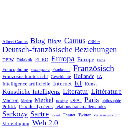
Blog
Camus
Blogs
Albert Camus
CNNum
Deutsch-französische Beziehungen
Europa
Europe
EURO
DFJW
Didaktik
Fotos
Französisch
Francophonie
Frankreich
Frankophonie
Hollande
Französischunterricht
IA
Geschichte
KI
Internet
Intelligence artificielle
Kunst
Literatur
Littérature
Künstliche Intelligenz
Paris
Merkel
Macron
OFAJ
philosophie
Medien
musique
Politik
Prix des lycéens
relations franco-allemandes
Sarkozy
Sartre
Twitter
Theater
Verfassungsreform
Sicard
Web 2.0
Verteidigung