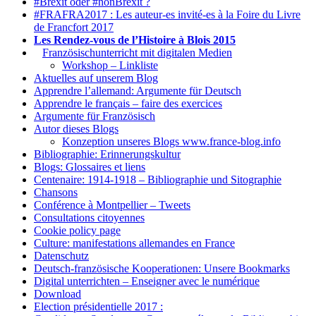
#Brexit oder #nonBrexit ?
#FRAFRA2017 : Les auteur-es invité-es à la Foire du Livre
de Francfort 2017
Les Rendez-vous de l’Histoire à Blois 2015
1.
Französischunterricht mit digitalen Medien
Workshop – Linkliste
Aktuelles auf unserem Blog
Apprendre l’allemand: Argumente für Deutsch
Apprendre le français – faire des exercices
Argumente für Französisch
Autor dieses Blogs
Konzeption unseres Blogs www.france-blog.info
Bibliographie: Erinnerungskultur
Blogs: Glossaires et liens
Centenaire: 1914-1918 – Bibliographie und Sitographie
Chansons
Conférence à Montpellier – Tweets
Consultations citoyennes
Cookie policy page
Culture: manifestations allemandes en France
Datenschutz
Deutsch-französische Kooperationen: Unsere Bookmarks
Digital unterrichten – Enseigner avec le numérique
Download
Election présidentielle 2017 :