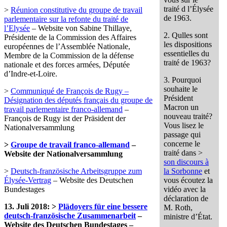
traité d l’Élysée
>
Réunion constitutive du groupe de travail
de 1963.
parlementaire sur la refonte du traité de
l’Elysée
– Website von Sabine Thillaye,
2. Qulles sont
Présidente de la Commission des Affaires
les dispositions
européennes de l’Assemblée Nationale,
essentielles du
Membre de la Commission de la défense
traité de 1963?
nationale et des forces armées, Députée
d’Indre-et-Loire.
3. Pourquoi
souhaite le
>
Communiqué de François de Rugy –
Président
Désignation des députés français du groupe de
Macron un
travail parlementaire franco-allemand
–
nouveau traité?
François de Rugy ist der Präsident der
Vous lisez le
Nationalversammlung
passage qui
concerne le
>
Groupe de travail franco-allemand
–
traité dans >
Website der Nationalversammlung
son discours à
>
Deutsch-französische Arbeitsgruppe zum
la Sorbonne
et
Élysée-Vertrag
– Website des Deutschen
vous écoutez la
Bundestages
vidéo avec la
déclaration de
13. Juli 2018: >
Plädoyers für eine bessere
M. Roth,
deutsch-französische Zusammenarbeit
–
ministre d’État.
Website des Deutschen Bundestages –