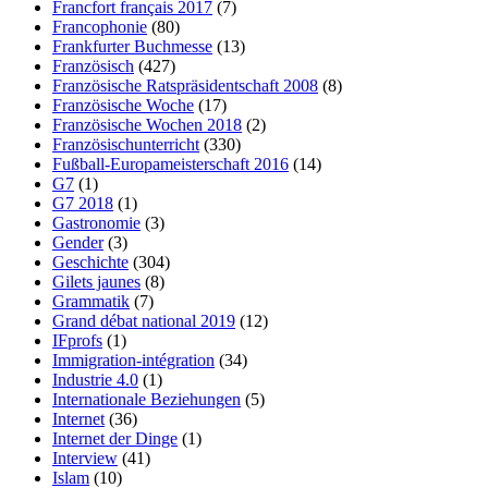
Francfort français 2017
(7)
Francophonie
(80)
Frankfurter Buchmesse
(13)
Französisch
(427)
Französische Ratspräsidentschaft 2008
(8)
Französische Woche
(17)
Französische Wochen 2018
(2)
Französischunterricht
(330)
Fußball-Europameisterschaft 2016
(14)
G7
(1)
G7 2018
(1)
Gastronomie
(3)
Gender
(3)
Geschichte
(304)
Gilets jaunes
(8)
Grammatik
(7)
Grand débat national 2019
(12)
IFprofs
(1)
Immigration-intégration
(34)
Industrie 4.0
(1)
Internationale Beziehungen
(5)
Internet
(36)
Internet der Dinge
(1)
Interview
(41)
Islam
(10)