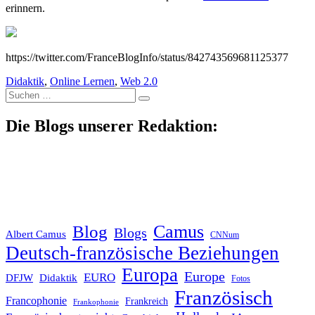
erinnern.
https://twitter.com/FranceBlogInfo/status/842743569681125377
Didaktik
,
Online Lernen
,
Web 2.0
Suche
nach:
Die Blogs unserer Redaktion:
Blog
Camus
Blogs
Albert Camus
CNNum
Deutsch-französische Beziehungen
Europa
Europe
EURO
DFJW
Didaktik
Fotos
Französisch
Francophonie
Frankreich
Frankophonie