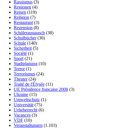
Rassismus
(3)
Regionen
(4)
Reisen
(119)
Religion
(7)
Restaurant
(3)
Rezension
(8)
Schüleraustausch
(38)
Schulbücher
(30)
Schule
(140)
Sicherheit
(5)
Société
(1)
Sport
(21)
Stadtplanung
(10)
Terror
(1)
Terrorismus
(24)
Theater
(24)
Traité de l'Élysée
(11)
UE Présidence française 2008
(3)
Ukraine
(15)
Umweltschutz
(1)
Universität
(75)
Urheberrecht
(6)
Vacances
(3)
VDF
(10)
Veranstaltungen
(1.103)