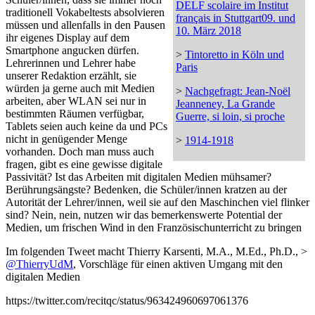
DELF scolaire im Institut
traditionell Vokabeltests absolvieren
français in Stuttgart09. und
müssen und allenfalls in den Pausen
10. März 2018
ihr eigenes Display auf dem
Smartphone angucken dürfen.
>
Tintoretto in Köln und
Lehrerinnen und Lehrer habe
Paris
unserer Redaktion erzählt, sie
würden ja gerne auch mit Medien
>
Nachgefragt: Jean-Noël
arbeiten, aber WLAN sei nur in
Jeanneney, La Grande
bestimmten Räumen verfügbar,
Guerre, si loin, si proche
Tablets seien auch keine da und PCs
nicht in genügender Menge
>
1914-1918
vorhanden. Doch man muss auch
fragen, gibt es eine gewisse digitale
Passivität? Ist das Arbeiten mit digitalen Medien mühsamer?
Berührungsängste? Bedenken, die Schüler/innen kratzen au der
Autorität der Lehrer/innen, weil sie auf den Maschinchen viel flinker
sind? Nein, nein, nutzen wir das bemerkenswerte Potential der
Medien, um frischen Wind in den Französischunterricht zu bringen
Im folgenden Tweet macht Thierry Karsenti, M.A., M.Ed., Ph.D., >
@ThierryUdM
, Vorschläge für einen aktiven Umgang mit den
digitalen Medien
https://twitter.com/recitqc/status/963424960697061376