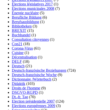
Élections législatives 2017
(1)
Élections municipales 2008
(7)
Énergie nucléaire
(5)
Berufliche Bildung
(6)
Berufsausbildung
(1)
Bibliotheken
(3)
BREXIT
(15)
Buchhandel
(1)
Consultation citoyennes
(1)
Cop21
(18)
Corona-Virus
(61)
Cuisine
(1)
Décentralisation
(1)
DELF
(18)
Deutsch
(21)
Deutsch-französische Beziehungen
(724)
Deutsch-französische Woche
(9)
Dictionnaire /Wörterbuch
(2)
Didaktik
(103)
Droits de l'homme
(9)
DSGVO-RGPD
(1)
Dt.-fr. Tag
(70)
Election présidentielle 2007
(124)
Elections européennes 2009
(3)