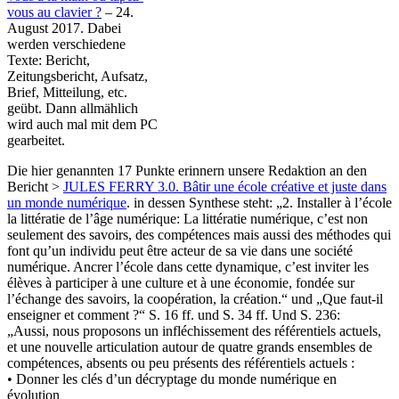
vous au clavier ?
– 24.
August 2017. Dabei
werden verschiedene
Texte: Bericht,
Zeitungsbericht, Aufsatz,
Brief, Mitteilung, etc.
geübt. Dann allmählich
wird auch mal mit dem PC
gearbeitet.
Die hier genannten 17 Punkte erinnern unsere Redaktion an den
Bericht >
JULES FERRY 3.0. Bâtir une école créative et juste dans
un monde numérique
. in dessen Synthese steht: „2. Installer à l’école
la littératie de l’âge numérique: La littératie numérique, c’est non
seulement des savoirs, des compétences mais aussi des méthodes qui
font qu’un individu peut être acteur de sa vie dans une société
numérique. Ancrer l’école dans cette dynamique, c’est inviter les
élèves à participer à une culture et à une économie, fondée sur
l’échange des savoirs, la coopération, la création.“ und „Que faut-il
enseigner et comment ?“ S. 16 ff. und S. 34 ff. Und S. 236:
„Aussi, nous proposons un infléchissement des référentiels actuels,
et une nouvelle articulation autour de quatre grands ensembles de
compétences, absents ou peu présents des référentiels actuels :
• Donner les clés d’un décryptage du monde numérique en
évolution