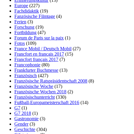
Erinnerungskultur
(13)
Europe
(227)
Fachdidaktik
(19)
Fanzösische Filmtage
(4)
Ferien
(3)
Forschung
(19)
Fortbildung
(47)
Forum de Paris sur la paix
(1)
Fotos
(109)
France Mobil / Deutsch Mobil
(27)
Francfort en français 2017
(15)
Francfort français 2017
(7)
Francophonie
(80)
Frankfurter Buchmesse
(13)
Französisch
(427)
Französische Ratspräsidentschaft 2008
(8)
Französische Woche
(17)
Französische Wochen 2018
(2)
Französischunterricht
(330)
Fußball-Europameisterschaft 2016
(14)
G7
(1)
G7 2018
(1)
Gastronomie
(3)
Gender
(3)
Geschichte
(304)