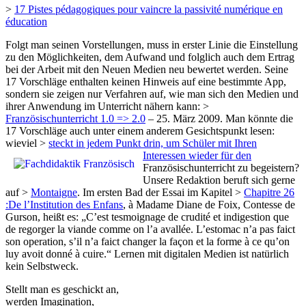
>
17 Pistes pédagogiques pour vaincre la passivité numérique en
éducation
Folgt man seinen Vorstellungen, muss in erster Linie die Einstellung
zu den Möglichkeiten, dem Aufwand und folglich auch dem Ertrag
bei der Arbeit mit den Neuen Medien neu bewertet werden. Seine
17 Vorschläge enthalten keinen Hinweis auf eine bestimmte App,
sondern sie zeigen nur Verfahren auf, wie man sich den Medien und
ihrer Anwendung im Unterricht nähern kann: >
Französischunterricht 1.0 => 2.0
– 25. März 2009. Man könnte die
17 Vorschläge auch unter einem anderem Gesichtspunkt lesen:
wieviel >
steckt in jedem Punkt drin, um Schüler mit Ihren
Interessen wieder für den
Französischunterricht zu begeistern?
Unsere Redaktion beruft sich gerne
auf >
Montaigne
. Im ersten Bad der Essai im Kapitel >
Chapitre 26
:De l’Institution des Enfans
, à Madame Diane de Foix, Contesse de
Gurson, heißt es: „C’est tesmoignage de crudité et indigestion que
de regorger la viande comme on l’a avallée. L’estomac n’a pas faict
son operation, s’il n’a faict changer la façon et la forme à ce qu’on
luy avoit donné à cuire.“ Lernen mit digitalen Medien ist natürlich
kein Selbstweck.
Stellt man es geschickt an,
werden Imagination,