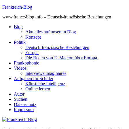
Skip
Frankreich-Blog
to
www.france-blog.info – Deutsch-französische Beziehungen
content
Blog
Aktuelles auf unserem Blog
Konzept
Politik
Deutsch-französische Beziehungen
Europa
Die Reden von E. Macron über Europa
Frankophonie
Videos
Interviews imaginaires
Aufgaben für Schüler
Künstliche Intelligenz
Online lernen
Autor
Suchen
Datenschutz
Impressum