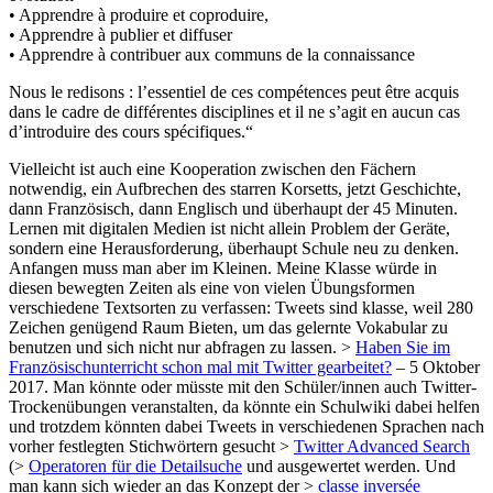
• Apprendre à produire et coproduire,
• Apprendre à publier et diffuser
• Apprendre à contribuer aux communs de la connaissance
Nous le redisons : l’essentiel de ces compétences peut être acquis
dans le cadre de différentes disciplines et il ne s’agit en aucun cas
d’introduire des cours spécifiques.“
Vielleicht ist auch eine Kooperation zwischen den Fächern
notwendig, ein Aufbrechen des starren Korsetts, jetzt Geschichte,
dann Französisch, dann Englisch und überhaupt der 45 Minuten.
Lernen mit digitalen Medien ist nicht allein Problem der Geräte,
sondern eine Herausforderung, überhaupt Schule neu zu denken.
Anfangen muss man aber im Kleinen. Meine Klasse würde in
diesen bewegten Zeiten als eine von vielen Übungsformen
verschiedene Textsorten zu verfassen: Tweets sind klasse, weil 280
Zeichen genügend Raum Bieten, um das gelernte Vokabular zu
benutzen und sich nicht nur abfragen zu lassen. >
Haben Sie im
Französischunterricht schon mal mit Twitter gearbeitet?
– 5 Oktober
2017. Man könnte oder müsste mit den Schüler/innen auch Twitter-
Trockenübungen veranstalten, da könnte ein Schulwiki dabei helfen
und trotzdem könnten dabei Tweets in verschiedenen Sprachen nach
vorher festlegten Stichwörtern gesucht >
Twitter Advanced Search
(>
Operatoren für die Detailsuche
und ausgewertet werden. Und
man kann sich wieder an das Konzept der >
classe inversée