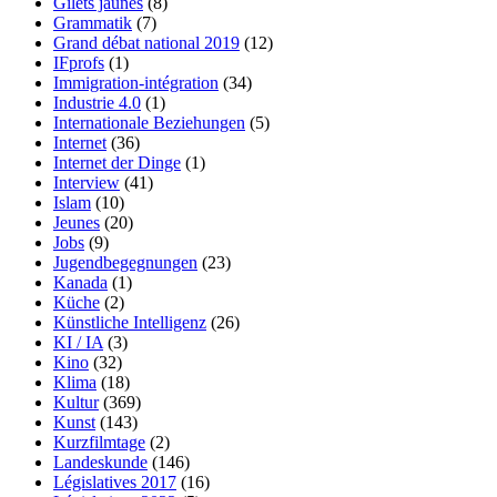
Gilets jaunes
(8)
Grammatik
(7)
Grand débat national 2019
(12)
IFprofs
(1)
Immigration-intégration
(34)
Industrie 4.0
(1)
Internationale Beziehungen
(5)
Internet
(36)
Internet der Dinge
(1)
Interview
(41)
Islam
(10)
Jeunes
(20)
Jobs
(9)
Jugendbegegnungen
(23)
Kanada
(1)
Küche
(2)
Künstliche Intelligenz
(26)
KI / IA
(3)
Kino
(32)
Klima
(18)
Kultur
(369)
Kunst
(143)
Kurzfilmtage
(2)
Landeskunde
(146)
Législatives 2017
(16)