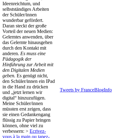
Ideenreichtum, und
selbstständiges Arbeiten
der Schüler/innen
wunderbar gefördert.
Daran steckt der große
Vorteil der neuen Medien:
Gelerntes anwenden, über
das Gelernte hinausgehen
durch den Kontakt mit
anderen.
Es muss eine
Pädagogik der
Hinführung zur Arbeit mit
den Digitalen Medien
geben.
Es genügt nicht,
den Schüler/innen ein IPad
in die Hand zu drücken
Tweets by FranceBlogInfo
und „jetzt lernen wir
digital“ hinzuzufügen.
Meine Schüler/innen
müssten erst zeigen, dass
sie einen Gedankengang
flüssig zu Papier bringen
können, ohne viel zu
verbessern: >
Ecrivez-
vous à la main ou tapez-