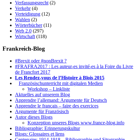
Verfassungsrecht
(2)
Verkehr
(4)
Verteidigung
(12)
Wahlen
(2)
Wörterbücher
(11)
Web 2.0
(297)
Wirtschaft
(118)
Frankreich-Blog
#Brexit oder #nonBrexit ?
#FRAFRA2017 : Les auteur-es invité-es à la Foire du Livre
de Francfort 2017
Les Rendez-vous de l’Histoire à Blois 2015
1.
Französischunterricht mit digitalen Medien
Workshop – Linkliste
Aktuelles auf unserem Blog
Apprendre l’allemand: Argumente für Deutsch
Apprendre le français – faire des exercices
Argumente für Französisch
Autor dieses Blogs
Konzeption unseres Blogs www.france-blog.info
Bibliographie: Erinnerungskultur
Blogs: Glossaires et liens
Centenaire: 1914-1918 – Bibliographie und Sitographie