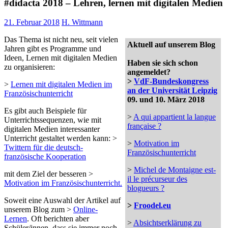
#didacta 2018 – Lehren, lernen mit digitalen Medien
21. Februar 2018
H. Wittmann
Das Thema ist nicht neu, seit vielen
Aktuell auf unserem Blog
Jahren gibt es Programme und
Ideen, Lernen mit digitalen Medien
Haben sie sich schon
zu organisieren:
angemeldet?
>
VdF-Bundeskongress
>
Lernen mit digitalen Medien im
an der Universität Leipzig
Französischunterricht
09. und 10. März 2018
Es gibt auch Beispiele für
>
A qui appartient la langue
Unterrichtssequenzen, wie mit
française ?
digitalen Medien interessanter
Unterricht gestaltet werden kann: >
>
Motivation im
Twittern für die deutsch-
Französischunterricht
französische Kooperation
>
Michel de Montaigne est-
mit dem Ziel der besseren >
il le précurseur des
Motivation im Französischunterricht.
blogueurs ?
Soweit eine Auswahl der Artikel auf
>
Froodel.eu
unserem Blog zum >
Online-
Lernen
. Oft berichten aber
>
Absichtserklärung zu
Schüler/innen, dass sie immer noch