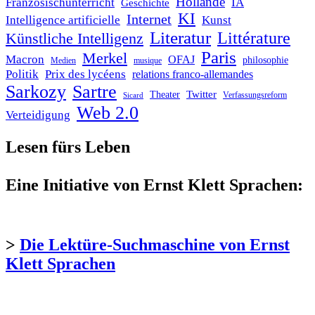
Hollande
Französischunterricht
IA
Geschichte
KI
Internet
Intelligence artificielle
Kunst
Literatur
Littérature
Künstliche Intelligenz
Paris
Merkel
Macron
OFAJ
philosophie
Medien
musique
Politik
Prix des lycéens
relations franco-allemandes
Sarkozy
Sartre
Twitter
Theater
Verfassungsreform
Sicard
Web 2.0
Verteidigung
Lesen fürs Leben
Eine Initiative von Ernst Klett Sprachen:
>
Die Lektüre-Suchmaschine von Ernst
Klett Sprachen