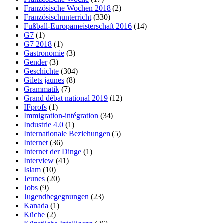
Französische Wochen 2018
(2)
Französischunterricht
(330)
Fußball-Europameisterschaft 2016
(14)
G7
(1)
G7 2018
(1)
Gastronomie
(3)
Gender
(3)
Geschichte
(304)
Gilets jaunes
(8)
Grammatik
(7)
Grand débat national 2019
(12)
IFprofs
(1)
Immigration-intégration
(34)
Industrie 4.0
(1)
Internationale Beziehungen
(5)
Internet
(36)
Internet der Dinge
(1)
Interview
(41)
Islam
(10)
Jeunes
(20)
Jobs
(9)
Jugendbegegnungen
(23)
Kanada
(1)
Küche
(2)