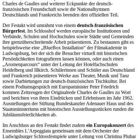
Charles de Gaulles und weiterer Eckpunkte der deutsch-
französischen Freundschaft sowie die Nationalhymnen
Deutschlands und Frankreichs beenden den offiziellen Teil.
Der Festakt wird umrahmt von einem
deutsch-französischen
Bürgerfest
. Im Schlosshof werden europäische Institutionen und
Verbände, Schulen und Hochschulen sowie Städte und Gemeinden
ihre grenzüberschreitende Arbeit präsentieren. Zu bestaunen gibt es
beispielsweise eine „BlueBox Installation“ der Filmakademie in
Ludwigsburg, bei der sich die Besucher virtuell mit historischen
Persönlichkeiten fotografieren lassen können, oder auch einen
„Aromenparcours“ unter der Leitung der Hotelfachschulen
Heidelberg und Illkirch. Schülerinnen und Schüler aus Deutschland
und Frankreich präsentieren Werke aus Theater, Musik und Tanz
sowie Darbietungen zur deutsch-französischen Tischkultur. Bei
einem Podiumsgespräch mit Europaminister Peter Friedrich
kommen Zeitzeugen der Originalrede Charles de Gaulles zu Wort
und berichten von ihren Eindrücken und Erlebnissen im Jahr 1962.
Ausstellungen der Stiftung Bundeskanzler Adenauer Haus und des
Staatsministeriums mit historischen Ausstellungsstücken runden die
Jubiläumsfeierlichkeiten ab.
Im Anschluss an den Festakt findet zudem
ein Europakonzert
des
Ensembles L’Arpeggiata gemeinsam mit dem Orchester der
Ludwigsburger Schlossfestspiele unter Leitung von Christina Pluhar