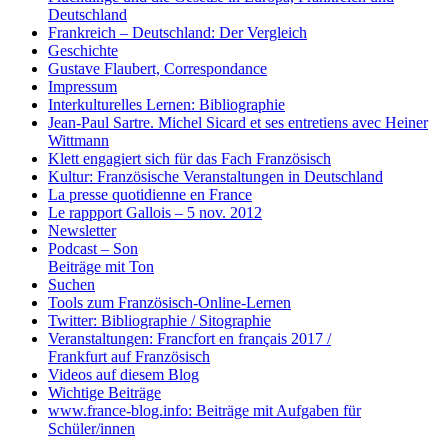
Deutschland
Frankreich – Deutschland: Der Vergleich
Geschichte
Gustave Flaubert, Correspondance
Impressum
Interkulturelles Lernen: Bibliographie
Jean-Paul Sartre. Michel Sicard et ses entretiens avec Heiner
Wittmann
Klett engagiert sich für das Fach Französisch
Kultur: Französische Veranstaltungen in Deutschland
La presse quotidienne en France
Le rappport Gallois – 5 nov. 2012
Newsletter
Podcast – Son
Beiträge mit Ton
Suchen
Tools zum Französisch-Online-Lernen
Twitter: Bibliographie / Sitographie
Veranstaltungen: Francfort en français 2017 /
Frankfurt auf Französisch
Videos auf diesem Blog
Wichtige Beiträge
www.france-blog.info: Beiträge mit Aufgaben für
Schüler/innen