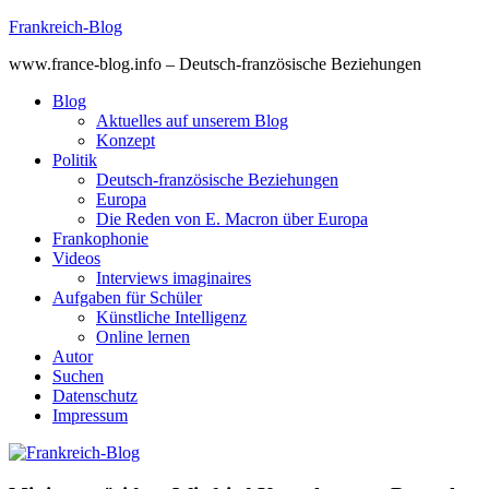
Skip
Frankreich-Blog
to
www.france-blog.info – Deutsch-französische Beziehungen
content
Blog
Aktuelles auf unserem Blog
Konzept
Politik
Deutsch-französische Beziehungen
Europa
Die Reden von E. Macron über Europa
Frankophonie
Videos
Interviews imaginaires
Aufgaben für Schüler
Künstliche Intelligenz
Online lernen
Autor
Suchen
Datenschutz
Impressum