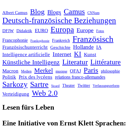
Blog
Camus
Blogs
Albert Camus
CNNum
Deutsch-französische Beziehungen
Europa
Europe
EURO
DFJW
Didaktik
Fotos
Französisch
Francophonie
Frankreich
Frankophonie
Hollande
Französischunterricht
IA
Geschichte
KI
Internet
Intelligence artificielle
Kunst
Literatur
Littérature
Künstliche Intelligenz
Paris
Merkel
Macron
OFAJ
philosophie
Medien
musique
Politik
Prix des lycéens
relations franco-allemandes
Sarkozy
Sartre
Twitter
Theater
Verfassungsreform
Sicard
Web 2.0
Verteidigung
Lesen fürs Leben
Eine Initiative von Ernst Klett Sprachen: