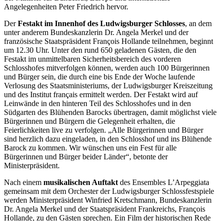
Angelegenheiten Peter Friedrich hervor.
Der
Festakt im Innenhof des Ludwigsburger Schlosses
, an dem
unter anderem Bundeskanzlerin Dr. Angela Merkel und der
französische Staatspräsident François Hollande teilnehmen, beginnt
um 12.30 Uhr. Unter den rund 650 geladenen Gästen, die den
Festakt im unmittelbaren Sicherheitsbereich des vorderen
Schlosshofes mitverfolgen können, werden auch 100 Bürgerinnen
und Bürger sein, die durch eine bis Ende der Woche laufende
Verlosung des Staatsministeriums, der Ludwigsburger Kreiszeitung
und des Institut français ermittelt werden. Der Festakt wird auf
Leinwände in den hinteren Teil des Schlosshofes und in den
Südgarten des Blühenden Barocks übertragen, damit möglichst viele
Bürgerinnen und Bürgern die Gelegenheit erhalten, die
Feierlichkeiten live zu verfolgen. „Alle Bürgerinnen und Bürger
sind herzlich dazu eingeladen, in den Schlosshof und ins Blühende
Barock zu kommen. Wir wünschen uns ein Fest für alle
Bürgerinnen und Bürger beider Länder“, betonte der
Ministerpräsident.
Nach einem
musikalischen Auftakt
des Ensembles L’Arpeggiata
gemeinsam mit dem Orchester der Ludwigsburger Schlossfestspiele
werden Ministerpräsident Winfried Kretschmann, Bundeskanzlerin
Dr. Angela Merkel und der Staatspräsident Frankreichs, François
Hollande, zu den Gästen sprechen. Ein Film der historischen Rede