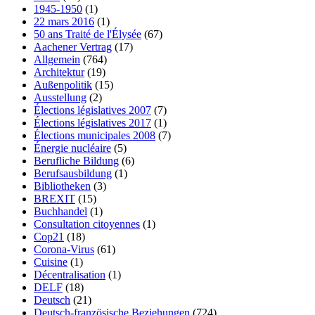
1945-1950
(1)
22 mars 2016
(1)
50 ans Traité de l'Élysée
(67)
Aachener Vertrag
(17)
Allgemein
(764)
Architektur
(19)
Außenpolitik
(15)
Ausstellung
(2)
Élections législatives 2007
(7)
Élections législatives 2017
(1)
Élections municipales 2008
(7)
Énergie nucléaire
(5)
Berufliche Bildung
(6)
Berufsausbildung
(1)
Bibliotheken
(3)
BREXIT
(15)
Buchhandel
(1)
Consultation citoyennes
(1)
Cop21
(18)
Corona-Virus
(61)
Cuisine
(1)
Décentralisation
(1)
DELF
(18)
Deutsch
(21)
Deutsch-französische Beziehungen
(724)