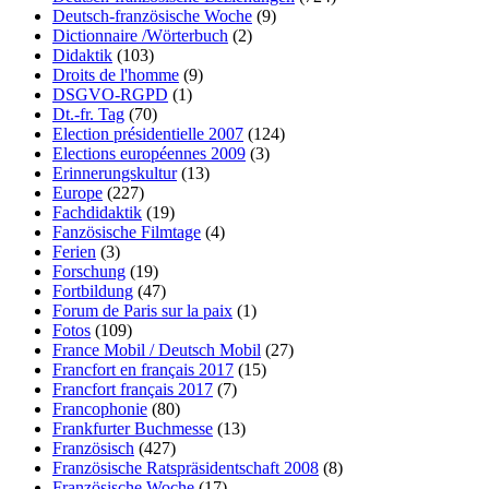
Deutsch-französische Woche
(9)
Dictionnaire /Wörterbuch
(2)
Didaktik
(103)
Droits de l'homme
(9)
DSGVO-RGPD
(1)
Dt.-fr. Tag
(70)
Election présidentielle 2007
(124)
Elections européennes 2009
(3)
Erinnerungskultur
(13)
Europe
(227)
Fachdidaktik
(19)
Fanzösische Filmtage
(4)
Ferien
(3)
Forschung
(19)
Fortbildung
(47)
Forum de Paris sur la paix
(1)
Fotos
(109)
France Mobil / Deutsch Mobil
(27)
Francfort en français 2017
(15)
Francfort français 2017
(7)
Francophonie
(80)
Frankfurter Buchmesse
(13)
Französisch
(427)
Französische Ratspräsidentschaft 2008
(8)
Französische Woche
(17)