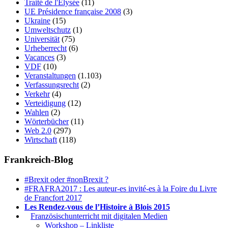
Traité de l'Élysée
(11)
UE Présidence française 2008
(3)
Ukraine
(15)
Umweltschutz
(1)
Universität
(75)
Urheberrecht
(6)
Vacances
(3)
VDF
(10)
Veranstaltungen
(1.103)
Verfassungsrecht
(2)
Verkehr
(4)
Verteidigung
(12)
Wahlen
(2)
Wörterbücher
(11)
Web 2.0
(297)
Wirtschaft
(118)
Frankreich-Blog
#Brexit oder #nonBrexit ?
#FRAFRA2017 : Les auteur-es invité-es à la Foire du Livre
de Francfort 2017
Les Rendez-vous de l’Histoire à Blois 2015
1.
Französischunterricht mit digitalen Medien
Workshop – Linkliste