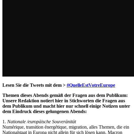
Lesen Sie die Tweets mit dem >
#QuelleEstVotreEurope
Themen dieses Abends gemäß der Fragen aus dem Publikum:
Unsere Redaktion notiert hier in Stichworten die Fragen aus
dem Publikum und macht hier nur schnell einige Notizen unter
dem Eindruck dieses gelungenen Abends:
1.
Nationale /europäische Souveränität
Numérique, transition énergétique, migration, alles Themen, die ein
Nationalstaat in Europa nicht allein für sich lösen kann. Macron