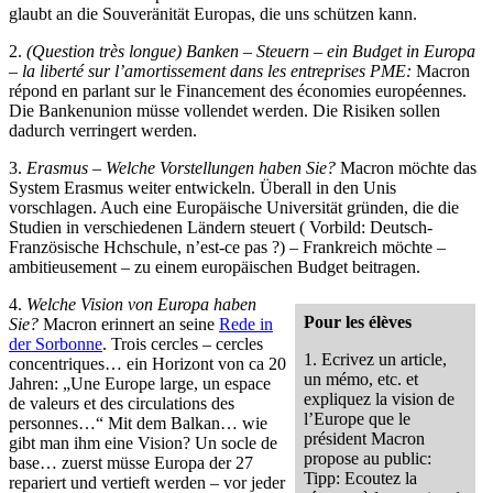
glaubt an die Souveränität Europas, die uns schützen kann.
2.
(Question très longue) Banken – Steuern – ein Budget in Europa
– la liberté sur l’amortissement dans les entreprises PME:
Macron
répond en parlant sur le Financement des économies européennes.
Die Bankenunion müsse vollendet werden. Die Risiken sollen
dadurch verringert werden.
3.
Erasmus – Welche Vorstellungen haben Sie?
Macron möchte das
System Erasmus weiter entwickeln. Überall in den Unis
vorschlagen. Auch eine Europäische Universität gründen, die die
Studien in verschiedenen Ländern steuert ( Vorbild: Deutsch-
Französische Hchschule, n’est-ce pas ?) – Frankreich möchte –
ambitieusement – zu einem europäischen Budget beitragen.
4.
Welche Vision von Europa haben
Pour les élèves
Sie?
Macron erinnert an seine
Rede in
der Sorbonne
. Trois cercles – cercles
1. Ecrivez un article,
concentriques… ein Horizont von ca 20
un mémo, etc. et
Jahren: „Une Europe large, un espace
expliquez la vision de
de valeurs et des circulations des
l’Europe que le
personnes…“ Mit dem Balkan… wie
président Macron
gibt man ihm eine Vision? Un socle de
propose au public:
base… zuerst müsse Europa der 27
Tipp: Ecoutez la
repariert und vertieft werden – vor jeder