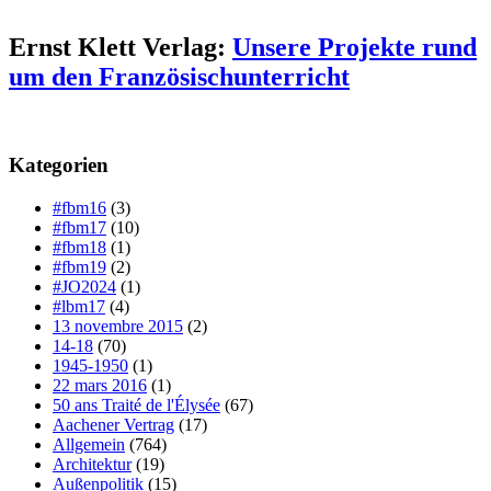
Ernst Klett Verlag:
Unsere Projekte rund
um den Französischunterricht
Kategorien
#fbm16
(3)
#fbm17
(10)
#fbm18
(1)
#fbm19
(2)
#JO2024
(1)
#lbm17
(4)
13 novembre 2015
(2)
14-18
(70)
1945-1950
(1)
22 mars 2016
(1)
50 ans Traité de l'Élysée
(67)
Aachener Vertrag
(17)
Allgemein
(764)
Architektur
(19)
Außenpolitik
(15)