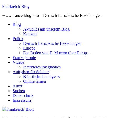
Skip
Frankreich-Blog
to
www.france-blog.info – Deutsch-französische Beziehungen
content
Blog
Aktuelles auf unserem Blog
Konzept
Politik
Deutsch-französische Beziehungen
Europa
Die Reden von E. Macron über Europa
Frankophonie
Videos
Interviews imaginaires
Aufgaben für Schüler
Künstliche Intelligenz
Online lernen
Autor
Suchen
Datenschutz
Impressum