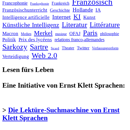
Französisch
Francophonie
Frankreich
Frankophonie
Hollande
Französischunterricht
IA
Geschichte
KI
Internet
Intelligence artificielle
Kunst
Literatur
Littérature
Künstliche Intelligenz
Paris
Merkel
Macron
OFAJ
philosophie
Medien
musique
Politik
Prix des lycéens
relations franco-allemandes
Sarkozy
Sartre
Twitter
Theater
Verfassungsreform
Sicard
Web 2.0
Verteidigung
Lesen fürs Leben
Eine Initiative von Ernst Klett Sprachen:
>
Die Lektüre-Suchmaschine von Ernst
Klett Sprachen