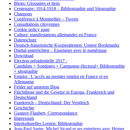
Blogs: Glossaires et liens
Centenaire: 1914-1918 – Bibliographie und Sitographie
Chansons
Conférence à Montpellier – Tweets
Consultations citoyennes
Cookie policy page
Culture: manifestations allemandes en France
Datenschutz
Deutsch-französische Kooperationen: Unsere Bookmarks
Digital unterrichten – Enseigner avec le numérique
Download
Election présidentielle 2017 :
Candidats + Sondages + Campagne électoral+ Bibliographie
+ sitographie
Emploi : L’accès au premier emploi en France et en
Allemagne
Fehler auf unserem Blog
Flüchtlinge und die Gesetze in Europa, Frankreich und
Deutschland
Frankreich – Deutschland: Der Vergleich
Geschichte
Gustave Flaubert, Correspondance
Impressum
Interkulturelles Lernen: Bibliographie
Jean-Paul Sartre. Michel Sicard et ses entretiens avec Heiner