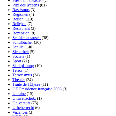
Présidentielle2020
(7)
Prix des lycéens
(81)
Rassismus
(3)
Regionen
(4)
Reisen
(119)
Religion
(7)
Restaurant
(3)
Rezension
(8)
Schüleraustausch
(38)
Schulbücher
(30)
Schule
(140)
Sicherheit
(5)
Société
(1)
Sport
(21)
Stadtplanung
(10)
Terror
(1)
Terrorismus
(24)
Theater
(24)
Traité de l'Élysée
(11)
UE Présidence française 2008
(3)
Ukraine
(15)
Umweltschutz
(1)
Universität
(75)
Urheberrecht
(6)
Vacances
(3)