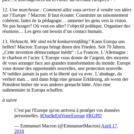
12.
Une marcheuse : Comment allez vous arriver à vendre vos idées
sur l’Europe ?
Macron: Il faut écouter. Construire un raisonnement
cohérent, faites de la pédagogie… amnener les gens vers la vision.
Ne pas bouger? Où veut-on aller? l’objectif politique. Organiser des
réunions… Les gens ont besoin d’un contact humain.
13.
Viehzucht. Wir sind nicht konkurrenzfähig?
Kann Europa uns
helfen? Macron: Europa bringt ihnen den Frieden. Seit 70 Jahren.
„Cette invention démocratique inédit“ : La Francee, L’Allemagne :
le charbon et l’acier. L’Europe vous donne de l’argent, des moyens
de vous arranger face aus grandes transformation du monde. Europe
vous donne des opportunités nouvelles, une protection nouvelle.
N’oubliez jamais la paix et la liberté qui va avec. L’abattage, da
verliert man… und dann folgt eine genaue Erklärung, als wenn der
Präsident bisher nie was anderes gemacht hätte. Also eine
ualimentaire in Europa schaffen.
à suivre
C'est par l'Europe qu'on arrivera à protéger vos données
personnelles.
#QuelleEstVotreEurope
#RGPD
— Emmanuel Macron (@EmmanuelMacron)
April 17,
2018