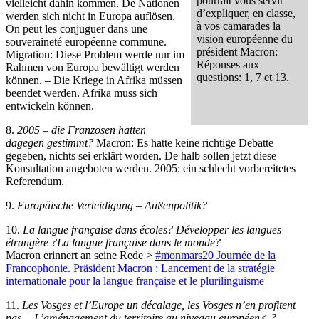
pourrait vous servir
vielleicht dahin kommen. De Nationen
d’expliquer, en classe,
werden sich nicht in Europa auflösen.
à vos camarades la
On peut les conjuguer dans une
vision européenne du
souveraineté européenne commune.
président Macron:
Migration: Diese Problem werde nur im
Réponses aux
Rahmen von Europa bewältigt werden
questions: 1, 7 et 13.
können. – Die Kriege in Afrika müssen
beendet werden. Afrika muss sich
entwickeln können.
8.
2005 – die Franzosen hatten
dagegen gestimmt?
Macron: Es hatte keine richtige Debatte
gegeben, nichts sei erklärt worden. De halb sollen jetzt diese
Konsultation angeboten werden. 2005: ein schlecht vorbereitetes
Referendum.
9.
Europäische Verteidigung – Außenpolitik?
10.
La langue française dans écoles? Développer les langues
étrangère ?La langue française dans le monde?
Macron erinnert an seine Rede >
#monmars20 Journée de la
Francophonie. Präsident Macron : Lancement de la stratégie
internationale pour la langue française et le plurilinguisme
11.
Les Vosges et l’Europe un décalage, les Vosges n’en profitent
pas… L’aménagement du territoire au niveaau européen< ?