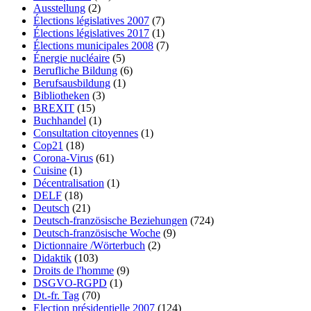
Ausstellung
(2)
Élections législatives 2007
(7)
Élections législatives 2017
(1)
Élections municipales 2008
(7)
Énergie nucléaire
(5)
Berufliche Bildung
(6)
Berufsausbildung
(1)
Bibliotheken
(3)
BREXIT
(15)
Buchhandel
(1)
Consultation citoyennes
(1)
Cop21
(18)
Corona-Virus
(61)
Cuisine
(1)
Décentralisation
(1)
DELF
(18)
Deutsch
(21)
Deutsch-französische Beziehungen
(724)
Deutsch-französische Woche
(9)
Dictionnaire /Wörterbuch
(2)
Didaktik
(103)
Droits de l'homme
(9)
DSGVO-RGPD
(1)
Dt.-fr. Tag
(70)
Election présidentielle 2007
(124)