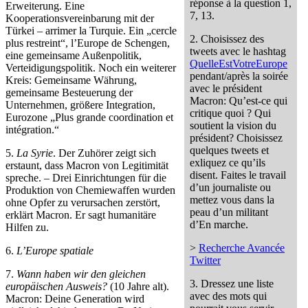
réponse à la question 1,
Erweiterung. Eine
7, 13.
Kooperationsvereinbarung mit der
Türkei – arrimer la Turquie. Ein „cercle
2. Choisissez des
plus restreint“, l’Europe de Schengen,
tweets avec le hashtag
eine gemeinsame Außenpolitik,
QuelleEstVotreEurope
Verteidigungspolitik. Noch ein weiterer
pendant/après la soirée
Kreis: Gemeinsame Währung,
avec le président
gemeinsame Besteuerung der
Macron: Qu’est-ce qui
Unternehmen, größere Integration,
critique quoi ? Qui
Eurozone „Plus grande coordination et
soutient la vision du
intégration.“
président? Choisissez
quelques tweets et
5.
La Syrie
. Der Zuhörer zeigt sich
exliquez ce qu’ils
erstaunt, dass Macron von Legitimität
disent. Faites le travail
spreche. – Drei Einrichtungen für die
d’un journaliste ou
Produktion von Chemiewaffen wurden
mettez vous dans la
ohne Opfer zu verursachen zerstört,
peau d’un militant
erklärt Macron. Er sagt humanitäre
d’En marche.
Hilfen zu.
>
Recherche Avancée
6.
L’Europe spatiale
Twitter
7.
Wann haben wir den gleichen
3. Dressez une liste
europäischen Ausweis?
(10 Jahre alt).
avec des mots qui
Macron: Deine Generation wird