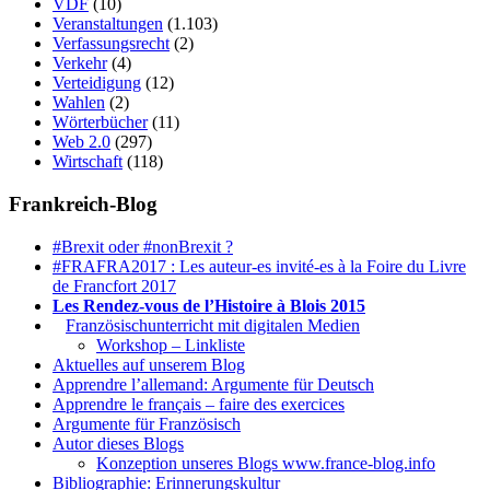
VDF
(10)
Veranstaltungen
(1.103)
Verfassungsrecht
(2)
Verkehr
(4)
Verteidigung
(12)
Wahlen
(2)
Wörterbücher
(11)
Web 2.0
(297)
Wirtschaft
(118)
Frankreich-Blog
#Brexit oder #nonBrexit ?
#FRAFRA2017 : Les auteur-es invité-es à la Foire du Livre
de Francfort 2017
Les Rendez-vous de l’Histoire à Blois 2015
1.
Französischunterricht mit digitalen Medien
Workshop – Linkliste
Aktuelles auf unserem Blog
Apprendre l’allemand: Argumente für Deutsch
Apprendre le français – faire des exercices
Argumente für Französisch
Autor dieses Blogs
Konzeption unseres Blogs www.france-blog.info
Bibliographie: Erinnerungskultur