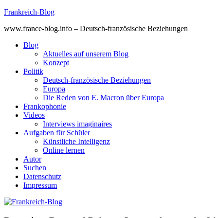
Skip
Frankreich-Blog
to
www.france-blog.info – Deutsch-französische Beziehungen
content
Blog
Aktuelles auf unserem Blog
Konzept
Politik
Deutsch-französische Beziehungen
Europa
Die Reden von E. Macron über Europa
Frankophonie
Videos
Interviews imaginaires
Aufgaben für Schüler
Künstliche Intelligenz
Online lernen
Autor
Suchen
Datenschutz
Impressum