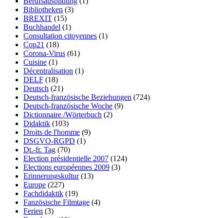
Berufsausbildung
(1)
Bibliotheken
(3)
BREXIT
(15)
Buchhandel
(1)
Consultation citoyennes
(1)
Cop21
(18)
Corona-Virus
(61)
Cuisine
(1)
Décentralisation
(1)
DELF
(18)
Deutsch
(21)
Deutsch-französische Beziehungen
(724)
Deutsch-französische Woche
(9)
Dictionnaire /Wörterbuch
(2)
Didaktik
(103)
Droits de l'homme
(9)
DSGVO-RGPD
(1)
Dt.-fr. Tag
(70)
Election présidentielle 2007
(124)
Elections européennes 2009
(3)
Erinnerungskultur
(13)
Europe
(227)
Fachdidaktik
(19)
Fanzösische Filmtage
(4)
Ferien
(3)