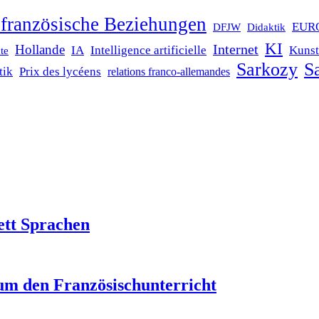
französische Beziehungen
EUR
DFJW
Didaktik
KI
Internet
Hollande
IA
Intelligence artificielle
Kunst
te
Sarkozy
Sa
tik
Prix des lycéens
relations franco-allemandes
ett Sprachen
um den Französischunterricht