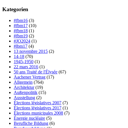
Kategorien
#fbm16
(3)
#fbm17
(10)
#fbm18
(1)
#fbm19
(2)
#JO2024
(1)
#lbm17
(4)
13 novembre 2015
(2)
14-18
(70)
1945-1950
(1)
22 mars 2016
(1)
50 ans Traité de l'Élysée
(67)
Aachener Vertrag
(17)
Allgemein
(764)
Architektur
(19)
Außenpolitik
(15)
Ausstellung
(2)
Élections législatives 2007
(7)
Élections législatives 2017
(1)
Élections municipales 2008
(7)
Énergie nucléaire
(5)
Berufliche Bildung
(6)