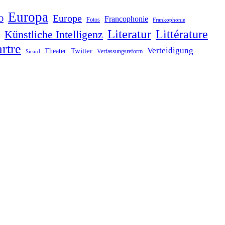
Europa
Europe
O
Francophonie
Fotos
Frankophonie
Literatur
Littérature
Künstliche Intelligenz
rtre
Verteidigung
Twitter
Theater
Verfassungsreform
Sicard