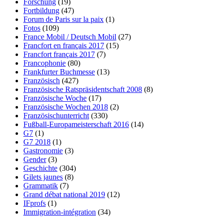
Forschung
(19)
Fortbildung
(47)
Forum de Paris sur la paix
(1)
Fotos
(109)
France Mobil / Deutsch Mobil
(27)
Francfort en français 2017
(15)
Francfort français 2017
(7)
Francophonie
(80)
Frankfurter Buchmesse
(13)
Französisch
(427)
Französische Ratspräsidentschaft 2008
(8)
Französische Woche
(17)
Französische Wochen 2018
(2)
Französischunterricht
(330)
Fußball-Europameisterschaft 2016
(14)
G7
(1)
G7 2018
(1)
Gastronomie
(3)
Gender
(3)
Geschichte
(304)
Gilets jaunes
(8)
Grammatik
(7)
Grand débat national 2019
(12)
IFprofs
(1)
Immigration-intégration
(34)