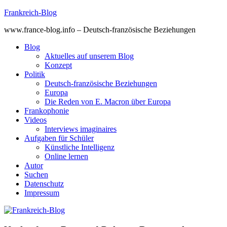
Skip
Frankreich-Blog
to
www.france-blog.info – Deutsch-französische Beziehungen
content
Blog
Aktuelles auf unserem Blog
Konzept
Politik
Deutsch-französische Beziehungen
Europa
Die Reden von E. Macron über Europa
Frankophonie
Videos
Interviews imaginaires
Aufgaben für Schüler
Künstliche Intelligenz
Online lernen
Autor
Suchen
Datenschutz
Impressum