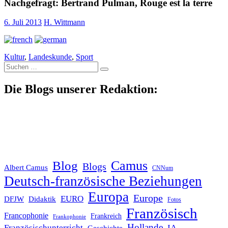
Nachgefragt: Bertrand Pulman, Rouge est la terre
6. Juli 2013
H. Wittmann
Kultur
,
Landeskunde
,
Sport
Suche
nach:
Die Blogs unserer Redaktion:
Blog
Camus
Blogs
Albert Camus
CNNum
Deutsch-französische Beziehungen
Europa
Europe
EURO
DFJW
Didaktik
Fotos
Französisch
Francophonie
Frankreich
Frankophonie
Hollande
Französischunterricht
IA