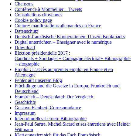
Chansons
Conférence à Montpellier – Tweets
Consultations citoyennes
Cookie policy page
Culture: manifestations allemandes en France
Datenschutz
Deutsch-französische Kooperationen: Unsere Bookmarks
Digital unterrichten – Enseigner avec le numérique
Download
Election présidentielle 2017 :
Candidats + Sondages + Campagne électoral+ Bibliographie
+ sitographie
Emploi : L’accès au premier emploi en France et en
Allemagne
Fehler auf unserem Blog
Flüchtlinge und die Gesetze in Europa, Frankreich und
Deutschland
Frankreich – Deutschland: Der Vergleich
Geschichte
Gustave Flaubert, Correspondance
Impressum
Interkulturelles Lernen: Bibliographie
Jean-Paul Sartre. Michel Sicard et ses entretiens avec Heiner
Wittmann
Klett engagiert sich für das Fach Französisch