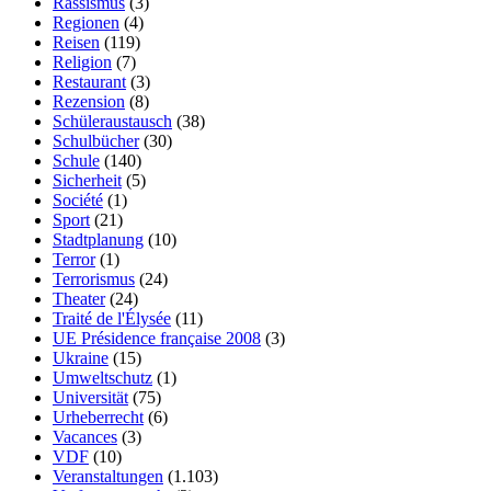
Rassismus
(3)
Regionen
(4)
Reisen
(119)
Religion
(7)
Restaurant
(3)
Rezension
(8)
Schüleraustausch
(38)
Schulbücher
(30)
Schule
(140)
Sicherheit
(5)
Société
(1)
Sport
(21)
Stadtplanung
(10)
Terror
(1)
Terrorismus
(24)
Theater
(24)
Traité de l'Élysée
(11)
UE Présidence française 2008
(3)
Ukraine
(15)
Umweltschutz
(1)
Universität
(75)
Urheberrecht
(6)
Vacances
(3)
VDF
(10)
Veranstaltungen
(1.103)