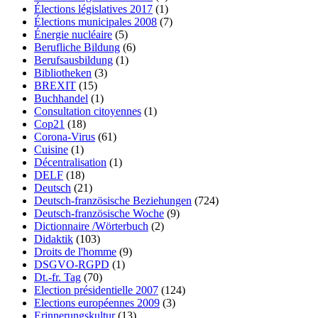
Élections législatives 2017
(1)
Élections municipales 2008
(7)
Énergie nucléaire
(5)
Berufliche Bildung
(6)
Berufsausbildung
(1)
Bibliotheken
(3)
BREXIT
(15)
Buchhandel
(1)
Consultation citoyennes
(1)
Cop21
(18)
Corona-Virus
(61)
Cuisine
(1)
Décentralisation
(1)
DELF
(18)
Deutsch
(21)
Deutsch-französische Beziehungen
(724)
Deutsch-französische Woche
(9)
Dictionnaire /Wörterbuch
(2)
Didaktik
(103)
Droits de l'homme
(9)
DSGVO-RGPD
(1)
Dt.-fr. Tag
(70)
Election présidentielle 2007
(124)
Elections européennes 2009
(3)
Erinnerungskultur
(13)