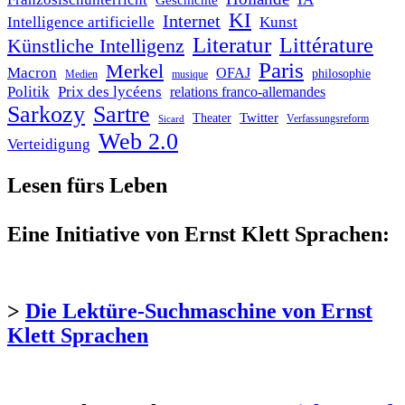
Geschichte
KI
Internet
Intelligence artificielle
Kunst
Literatur
Littérature
Künstliche Intelligenz
Paris
Merkel
Macron
OFAJ
philosophie
Medien
musique
Politik
Prix des lycéens
relations franco-allemandes
Sarkozy
Sartre
Twitter
Theater
Verfassungsreform
Sicard
Web 2.0
Verteidigung
Lesen fürs Leben
Eine Initiative von Ernst Klett Sprachen:
>
Die Lektüre-Suchmaschine von Ernst
Klett Sprachen