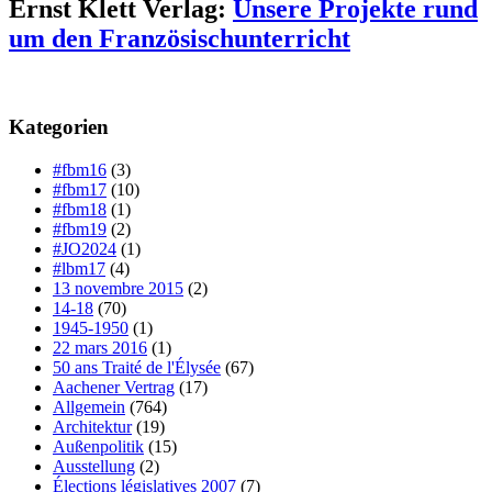
Ernst Klett Verlag:
Unsere Projekte rund
um den Französischunterricht
Kategorien
#fbm16
(3)
#fbm17
(10)
#fbm18
(1)
#fbm19
(2)
#JO2024
(1)
#lbm17
(4)
13 novembre 2015
(2)
14-18
(70)
1945-1950
(1)
22 mars 2016
(1)
50 ans Traité de l'Élysée
(67)
Aachener Vertrag
(17)
Allgemein
(764)
Architektur
(19)
Außenpolitik
(15)
Ausstellung
(2)
Élections législatives 2007
(7)