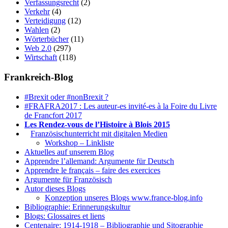
Verfassungsrecht
(2)
Verkehr
(4)
Verteidigung
(12)
Wahlen
(2)
Wörterbücher
(11)
Web 2.0
(297)
Wirtschaft
(118)
Frankreich-Blog
#Brexit oder #nonBrexit ?
#FRAFRA2017 : Les auteur-es invité-es à la Foire du Livre
de Francfort 2017
Les Rendez-vous de l’Histoire à Blois 2015
1.
Französischunterricht mit digitalen Medien
Workshop – Linkliste
Aktuelles auf unserem Blog
Apprendre l’allemand: Argumente für Deutsch
Apprendre le français – faire des exercices
Argumente für Französisch
Autor dieses Blogs
Konzeption unseres Blogs www.france-blog.info
Bibliographie: Erinnerungskultur
Blogs: Glossaires et liens
Centenaire: 1914-1918 – Bibliographie und Sitographie