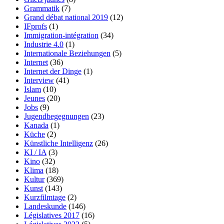
Grammatik
(7)
Grand débat national 2019
(12)
IFprofs
(1)
Immigration-intégration
(34)
Industrie 4.0
(1)
Internationale Beziehungen
(5)
Internet
(36)
Internet der Dinge
(1)
Interview
(41)
Islam
(10)
Jeunes
(20)
Jobs
(9)
Jugendbegegnungen
(23)
Kanada
(1)
Küche
(2)
Künstliche Intelligenz
(26)
KI / IA
(3)
Kino
(32)
Klima
(18)
Kultur
(369)
Kunst
(143)
Kurzfilmtage
(2)
Landeskunde
(146)
Législatives 2017
(16)