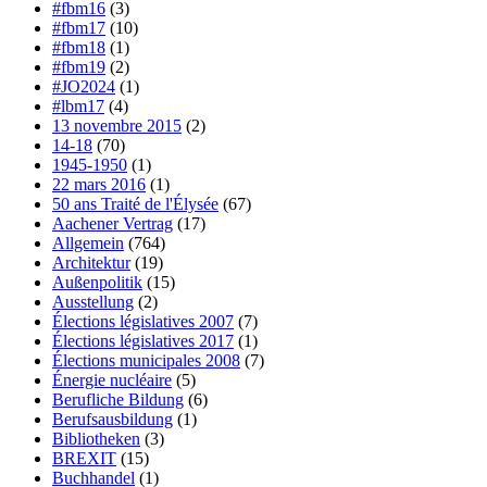
#fbm16
(3)
#fbm17
(10)
#fbm18
(1)
#fbm19
(2)
#JO2024
(1)
#lbm17
(4)
13 novembre 2015
(2)
14-18
(70)
1945-1950
(1)
22 mars 2016
(1)
50 ans Traité de l'Élysée
(67)
Aachener Vertrag
(17)
Allgemein
(764)
Architektur
(19)
Außenpolitik
(15)
Ausstellung
(2)
Élections législatives 2007
(7)
Élections législatives 2017
(1)
Élections municipales 2008
(7)
Énergie nucléaire
(5)
Berufliche Bildung
(6)
Berufsausbildung
(1)
Bibliotheken
(3)
BREXIT
(15)
Buchhandel
(1)