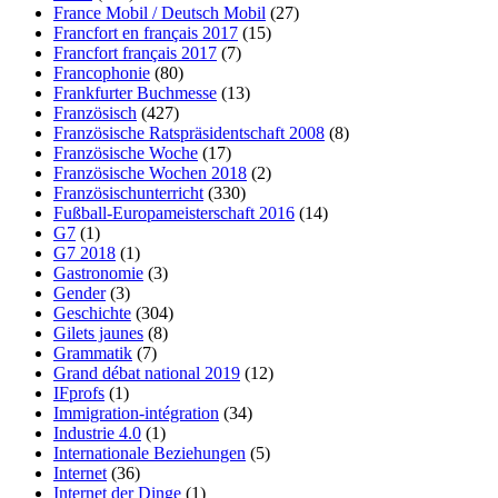
France Mobil / Deutsch Mobil
(27)
Francfort en français 2017
(15)
Francfort français 2017
(7)
Francophonie
(80)
Frankfurter Buchmesse
(13)
Französisch
(427)
Französische Ratspräsidentschaft 2008
(8)
Französische Woche
(17)
Französische Wochen 2018
(2)
Französischunterricht
(330)
Fußball-Europameisterschaft 2016
(14)
G7
(1)
G7 2018
(1)
Gastronomie
(3)
Gender
(3)
Geschichte
(304)
Gilets jaunes
(8)
Grammatik
(7)
Grand débat national 2019
(12)
IFprofs
(1)
Immigration-intégration
(34)
Industrie 4.0
(1)
Internationale Beziehungen
(5)
Internet
(36)
Internet der Dinge
(1)