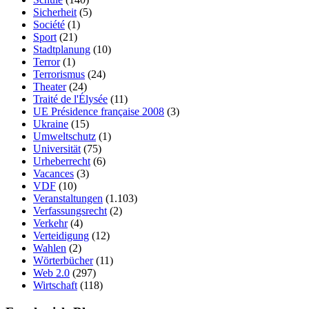
Sicherheit
(5)
Société
(1)
Sport
(21)
Stadtplanung
(10)
Terror
(1)
Terrorismus
(24)
Theater
(24)
Traité de l'Élysée
(11)
UE Présidence française 2008
(3)
Ukraine
(15)
Umweltschutz
(1)
Universität
(75)
Urheberrecht
(6)
Vacances
(3)
VDF
(10)
Veranstaltungen
(1.103)
Verfassungsrecht
(2)
Verkehr
(4)
Verteidigung
(12)
Wahlen
(2)
Wörterbücher
(11)
Web 2.0
(297)
Wirtschaft
(118)