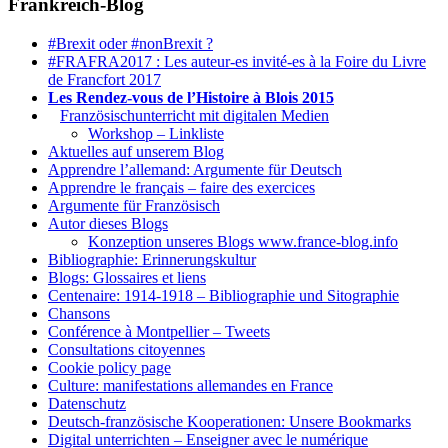
Frankreich-Blog
#Brexit oder #nonBrexit ?
#FRAFRA2017 : Les auteur-es invité-es à la Foire du Livre
de Francfort 2017
Les Rendez-vous de l’Histoire à Blois 2015
1.
Französischunterricht mit digitalen Medien
Workshop – Linkliste
Aktuelles auf unserem Blog
Apprendre l’allemand: Argumente für Deutsch
Apprendre le français – faire des exercices
Argumente für Französisch
Autor dieses Blogs
Konzeption unseres Blogs www.france-blog.info
Bibliographie: Erinnerungskultur
Blogs: Glossaires et liens
Centenaire: 1914-1918 – Bibliographie und Sitographie
Chansons
Conférence à Montpellier – Tweets
Consultations citoyennes
Cookie policy page
Culture: manifestations allemandes en France
Datenschutz
Deutsch-französische Kooperationen: Unsere Bookmarks
Digital unterrichten – Enseigner avec le numérique