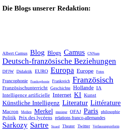
nach:
Die Blogs unserer Redaktion:
Blog
Camus
Blogs
Albert Camus
CNNum
Deutsch-französische Beziehungen
Europa
Europe
EURO
DFJW
Didaktik
Fotos
Französisch
Francophonie
Frankreich
Frankophonie
Hollande
Französischunterricht
IA
Geschichte
KI
Internet
Intelligence artificielle
Kunst
Literatur
Littérature
Künstliche Intelligenz
Paris
Merkel
Macron
OFAJ
philosophie
Medien
musique
Politik
Prix des lycéens
relations franco-allemandes
Sarkozy
Sartre
Twitter
Theater
Verfassungsreform
Sicard