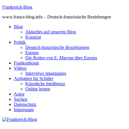
Skip
Frankreich-Blog
to
www.france-blog.info – Deutsch-französische Beziehungen
content
Blog
Aktuelles auf unserem Blog
Konzept
Politik
Deutsch-französische Beziehungen
Europa
Die Reden von E. Macron über Europa
Frankophonie
Videos
Interviews imaginaires
Aufgaben für Schüler
Künstliche Intelligenz
Online lernen
Autor
Suchen
Datenschutz
Impressum