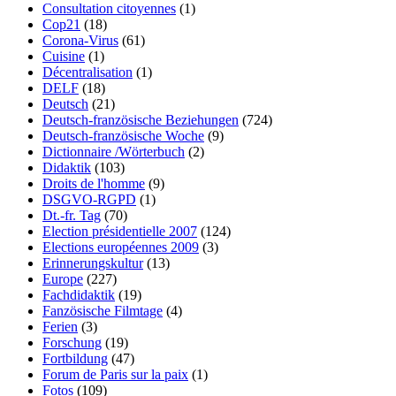
Consultation citoyennes
(1)
Cop21
(18)
Corona-Virus
(61)
Cuisine
(1)
Décentralisation
(1)
DELF
(18)
Deutsch
(21)
Deutsch-französische Beziehungen
(724)
Deutsch-französische Woche
(9)
Dictionnaire /Wörterbuch
(2)
Didaktik
(103)
Droits de l'homme
(9)
DSGVO-RGPD
(1)
Dt.-fr. Tag
(70)
Election présidentielle 2007
(124)
Elections européennes 2009
(3)
Erinnerungskultur
(13)
Europe
(227)
Fachdidaktik
(19)
Fanzösische Filmtage
(4)
Ferien
(3)
Forschung
(19)
Fortbildung
(47)
Forum de Paris sur la paix
(1)
Fotos
(109)