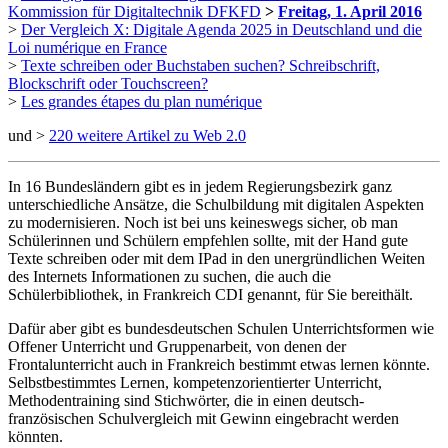
Kommission für Digitaltechnik DFKFD
>
Freitag, 1. April 2016
>
Der Vergleich X: Digitale Agenda 2025 in Deutschland und die
Loi numérique en France
>
Texte schreiben oder Buchstaben suchen? Schreibschrift,
Blockschrift oder Touchscreen?
>
Les grandes étapes du plan numérique
und >
220 weitere Artikel zu Web 2.0
In 16 Bundesländern gibt es in jedem Regierungsbezirk ganz
unterschiedliche Ansätze, die Schulbildung mit digitalen Aspekten
zu modernisieren. Noch ist bei uns keineswegs sicher, ob man
Schülerinnen und Schülern empfehlen sollte, mit der Hand gute
Texte schreiben oder mit dem IPad in den unergründlichen Weiten
des Internets Informationen zu suchen, die auch die
Schülerbibliothek, in Frankreich CDI genannt, für Sie bereithält.
Dafür aber gibt es bundesdeutschen Schulen Unterrichtsformen wie
Offener Unterricht und Gruppenarbeit, von denen der
Frontalunterricht auch in Frankreich bestimmt etwas lernen könnte.
Selbstbestimmtes Lernen, kompetenzorientierter Unterricht,
Methodentraining sind Stichwörter, die in einen deutsch-
französischen Schulvergleich mit Gewinn eingebracht werden
könnten.