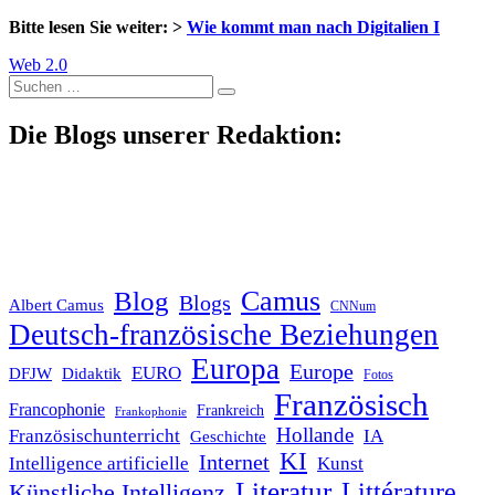
Bitte lesen Sie weiter: >
Wie kommt man nach Digitalien I
Web 2.0
Suche
nach:
Die Blogs unserer Redaktion:
Blog
Camus
Blogs
Albert Camus
CNNum
Deutsch-französische Beziehungen
Europa
Europe
EURO
DFJW
Didaktik
Fotos
Französisch
Francophonie
Frankreich
Frankophonie
Hollande
Französischunterricht
IA
Geschichte
KI
Internet
Intelligence artificielle
Kunst
Literatur
Littérature
Künstliche Intelligenz