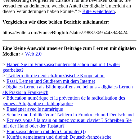
Verbesserung des gleichen Chancen für alle bewirken könnte. Sie
versuchen zu definieren, welchen Anteil der digitale Unterricht an
diesen Veränderungen haben könnte.“ >
Bitte weiterlesen
.
Vergleichen wir diese beiden Berichte miteinander:
https://twitter.com/FranceBlogInfo/status/798873695443943424
Eine kleine Auswahl unserer Beiträge zum Lernen mit digitalen
Medien:
>
Web 2.0
>
Haben Sie im Französischunterricht schon mal mit Twitter
gearbeitet?
>
Twittern für die deutsch-französische Kooperation
>
Essai. Lernen und Studieren mit dem Internet
>
Digitales Lernen als Bildungsoffensive bei uns – digitales Lernen
als Praxis in Frankreich
>
Education numérique et la prévention de la radicalisation des
jeunes : Sitographie et bibliographie
>
Enseigner avec le numérique
>
Schule und Politik: Vom Twittern in Frankreich und Deutschland
>
Ecrivez-vous à la main ou tapez-vous au clavier ? Schreiben Sie
mit der Hand oder der Tastatur?
>
Französischlernen mit dem Computer (I)
>
Künftig gemeinsam und digital: Deutsch-französische