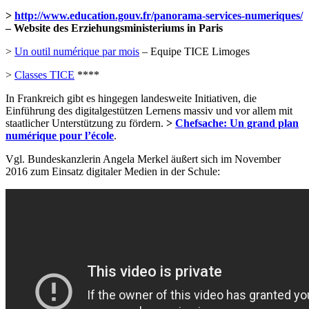
>
http://www.education.gouv.fr/panorama-services-numeriques/
– Website des Erziehungsministeriums in Paris
>
Un outil numérique par mois
– Equipe TICE Limoges
>
Classes TICE
****
In Frankreich gibt es hingegen landesweite Initiativen, die
Einführung des digitalgestützen Lernens massiv und vor allem mit
staatlicher Unterstützung zu fördern.
>
Chefsache: Un grand plan
numérique pour l’école
.
Vgl. Bundeskanzlerin Angela Merkel äußert sich im November
2016 zum Einsatz digitaler Medien in der Schule: