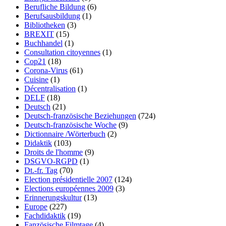
Berufliche Bildung
(6)
Berufsausbildung
(1)
Bibliotheken
(3)
BREXIT
(15)
Buchhandel
(1)
Consultation citoyennes
(1)
Cop21
(18)
Corona-Virus
(61)
Cuisine
(1)
Décentralisation
(1)
DELF
(18)
Deutsch
(21)
Deutsch-französische Beziehungen
(724)
Deutsch-französische Woche
(9)
Dictionnaire /Wörterbuch
(2)
Didaktik
(103)
Droits de l'homme
(9)
DSGVO-RGPD
(1)
Dt.-fr. Tag
(70)
Election présidentielle 2007
(124)
Elections européennes 2009
(3)
Erinnerungskultur
(13)
Europe
(227)
Fachdidaktik
(19)
Fanzösische Filmtage
(4)