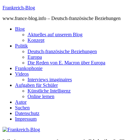
Skip
Frankreich-Blog
to
www.france-blog.info – Deutsch-französische Beziehungen
content
Blog
Aktuelles auf unserem Blog
Konzept
Politik
Deutsch-französische Beziehungen
Europa
Die Reden von E. Macron über Europa
Frankophonie
Videos
Interviews imaginaires
Aufgaben für Schüler
Künstliche Intelligenz
Online lernen
Autor
Suchen
Datenschutz
Impressum