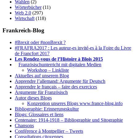
Wahlen
(2)
Wörterbücher
(11)
Web 2.0
(297)
Wirtschaft
(118)
Frankreich-Blog
#Brexit oder #nonBrexit ?
#FRAFRA2017 : Les auteur-es invité-es à la Foire du Livre
de Francfort 2017
Les Rendez-vous de l’Histoire à Blois 2015
1.
Französischunterricht mit digitalen Medien
Workshop – Linkliste
Aktuelles auf unserem Blog
Apprendre l’allemand: Argumente für Deutsch
Apprendre le français – faire des exercices
Argumente für Französisch
Autor dieses Blogs
Konzeption unseres Blogs www.france-blog.info
Bibliographie: Erinnerungskultur
Blogs: Glossaires et liens
Centenaire: 1914-1918 – Bibliographie und Sitographie
Chansons
Conférence à Montpellier – Tweets
Consultations citoyennes