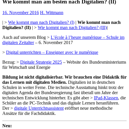
Wie kommt man am besten nach Digitalien? (II)
16. November 2016
H. Wittmann
| >
Wie kommt man nach Digitalien? (I)
|
Wie kommt man nach
Digitalien? (II)
| >
Wie kommt man nach Digitalien? (III)
|
Auch auf unserem Blog >
L’école à l’heure numérique – Schule im
digitalen Zeitalter
– 6. November 2017
>
Digital unterrichten – Enseigner avec le numérique
Bezug: >
Digitale Strategie 2025
– Website des Bundesministeriums
für Wirtschaft und Energie
Bildung ist nicht digitalisierbar. Wir brauchen eine Didaktik für
das Lernen mit digitalen Medien.
Digitalien ist in deutschen
Schulen in weiter Ferne. Die technische Ausstattung hinkt trotz der
digitalen Agenda der Bundesregierung fast überall um Jahre der
technischen Entwicklung hinterher. Es gibt aber >
IPad-Klassen
, die
Schüler an die PC-Technik und das digitale Lernen heranführen.
Der >
digitale Unterrichtsassistent
eröffnet neue methodische
Ansätze für die Fachdidaktik.
Neu: