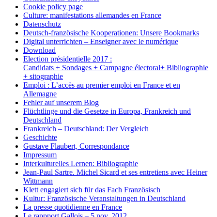
Cookie policy page
Culture: manifestations allemandes en France
Datenschutz
Deutsch-französische Kooperationen: Unsere Bookmarks
Digital unterrichten – Enseigner avec le numérique
Download
Election présidentielle 2017 :
Candidats + Sondages + Campagne électoral+ Bibliographie
+ sitographie
Emploi : L’accès au premier emploi en France et en
Allemagne
Fehler auf unserem Blog
Flüchtlinge und die Gesetze in Europa, Frankreich und
Deutschland
Frankreich – Deutschland: Der Vergleich
Geschichte
Gustave Flaubert, Correspondance
Impressum
Interkulturelles Lernen: Bibliographie
Jean-Paul Sartre. Michel Sicard et ses entretiens avec Heiner
Wittmann
Klett engagiert sich für das Fach Französisch
Kultur: Französische Veranstaltungen in Deutschland
La presse quotidienne en France
Le rappport Gallois – 5 nov. 2012