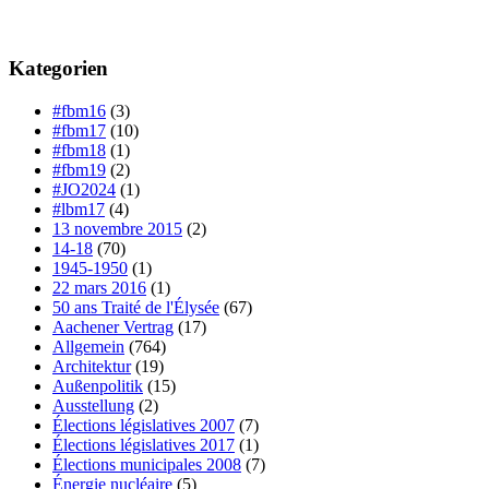
Kategorien
#fbm16
(3)
#fbm17
(10)
#fbm18
(1)
#fbm19
(2)
#JO2024
(1)
#lbm17
(4)
13 novembre 2015
(2)
14-18
(70)
1945-1950
(1)
22 mars 2016
(1)
50 ans Traité de l'Élysée
(67)
Aachener Vertrag
(17)
Allgemein
(764)
Architektur
(19)
Außenpolitik
(15)
Ausstellung
(2)
Élections législatives 2007
(7)
Élections législatives 2017
(1)
Élections municipales 2008
(7)
Énergie nucléaire
(5)