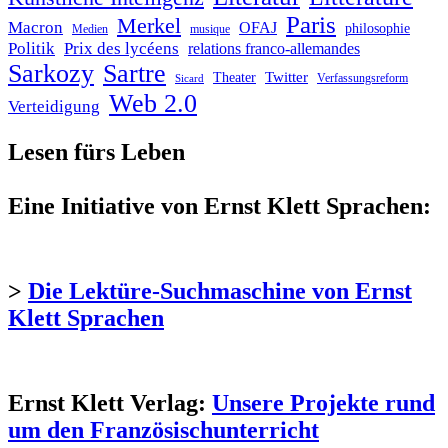
Paris
Merkel
Macron
OFAJ
philosophie
Medien
musique
Politik
Prix des lycéens
relations franco-allemandes
Sarkozy
Sartre
Twitter
Theater
Verfassungsreform
Sicard
Web 2.0
Verteidigung
Lesen fürs Leben
Eine Initiative von Ernst Klett Sprachen:
>
Die Lektüre-Suchmaschine von Ernst
Klett Sprachen
Ernst Klett Verlag:
Unsere Projekte rund
um den Französischunterricht