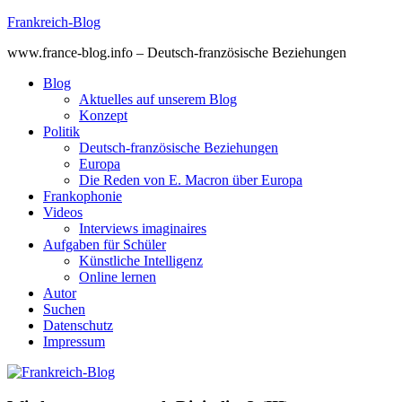
Skip
Frankreich-Blog
to
www.france-blog.info – Deutsch-französische Beziehungen
content
Blog
Aktuelles auf unserem Blog
Konzept
Politik
Deutsch-französische Beziehungen
Europa
Die Reden von E. Macron über Europa
Frankophonie
Videos
Interviews imaginaires
Aufgaben für Schüler
Künstliche Intelligenz
Online lernen
Autor
Suchen
Datenschutz
Impressum