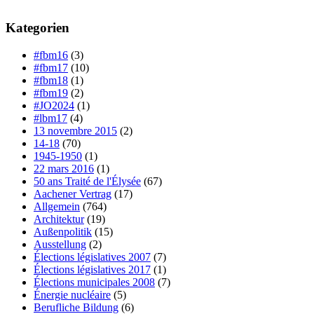
Kategorien
#fbm16
(3)
#fbm17
(10)
#fbm18
(1)
#fbm19
(2)
#JO2024
(1)
#lbm17
(4)
13 novembre 2015
(2)
14-18
(70)
1945-1950
(1)
22 mars 2016
(1)
50 ans Traité de l'Élysée
(67)
Aachener Vertrag
(17)
Allgemein
(764)
Architektur
(19)
Außenpolitik
(15)
Ausstellung
(2)
Élections législatives 2007
(7)
Élections législatives 2017
(1)
Élections municipales 2008
(7)
Énergie nucléaire
(5)
Berufliche Bildung
(6)