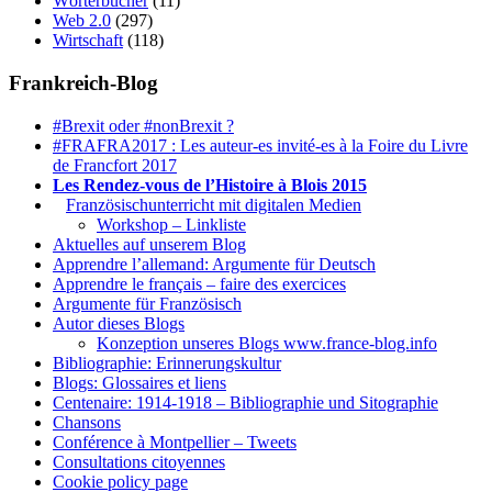
Wörterbücher
(11)
Web 2.0
(297)
Wirtschaft
(118)
Frankreich-Blog
#Brexit oder #nonBrexit ?
#FRAFRA2017 : Les auteur-es invité-es à la Foire du Livre
de Francfort 2017
Les Rendez-vous de l’Histoire à Blois 2015
1.
Französischunterricht mit digitalen Medien
Workshop – Linkliste
Aktuelles auf unserem Blog
Apprendre l’allemand: Argumente für Deutsch
Apprendre le français – faire des exercices
Argumente für Französisch
Autor dieses Blogs
Konzeption unseres Blogs www.france-blog.info
Bibliographie: Erinnerungskultur
Blogs: Glossaires et liens
Centenaire: 1914-1918 – Bibliographie und Sitographie
Chansons
Conférence à Montpellier – Tweets
Consultations citoyennes
Cookie policy page