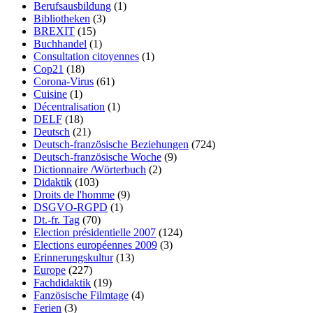
Berufsausbildung
(1)
Bibliotheken
(3)
BREXIT
(15)
Buchhandel
(1)
Consultation citoyennes
(1)
Cop21
(18)
Corona-Virus
(61)
Cuisine
(1)
Décentralisation
(1)
DELF
(18)
Deutsch
(21)
Deutsch-französische Beziehungen
(724)
Deutsch-französische Woche
(9)
Dictionnaire /Wörterbuch
(2)
Didaktik
(103)
Droits de l'homme
(9)
DSGVO-RGPD
(1)
Dt.-fr. Tag
(70)
Election présidentielle 2007
(124)
Elections européennes 2009
(3)
Erinnerungskultur
(13)
Europe
(227)
Fachdidaktik
(19)
Fanzösische Filmtage
(4)
Ferien
(3)