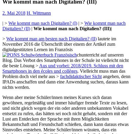
Wie kommt man nach Digitalien? (III)
2. Mai 2018
H. Wittmann
| >
Wie kommt man nach Digitalien? (I)
| >
Wie kommt man nach
Digitalien? (II)
|
Wie kommt man nach Digitalien? (III)
|
>
Wie kommt man am besten nach Digitalien? (II)
lautete im
November 2016 die Überschrift über einem der Artikel zum
digitalgestützten Lernen im Französis
chunterricht auf unserem
Blog. Das Verbot des Smartphones in der Schule ist vielleicht nicht
die beste Lösung >
Aus und vorbei: 2018/2019. Schluss mit den
Smartphones in den écoles und collèges
. Vielleicht muss man das
Problem doch viel mehr aus >
fachdidaktischer Sicht
angehen, denn
IPADs anschaffen und dann eine Anwendung suchen, daraus kann
nichts werden.
Wenn aber meine Schüler/innen meines Kurses sich daran
gewöhnen, regelmäßig und immer häufiger fremde Texte zu lesen,
und nicht gleich wegen
der ein oder anderen unbekannten Vokabel
entsetzt zu rufen, das hätten sei noch nicht gehabt, sondern mit der
Lust am Entdecken der Sprache mit ihren Möglichkeiten
Bekanntschaft und Freundschaft schießen, dann kann daraus etwas
Sinnvolles entstehen. Meine Schüler/innen wüssten, dass ein