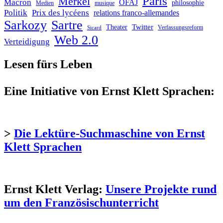
Paris
Merkel
Macron
OFAJ
philosophie
Medien
musique
Politik
Prix des lycéens
relations franco-allemandes
Sarkozy
Sartre
Twitter
Theater
Verfassungsreform
Sicard
Web 2.0
Verteidigung
Lesen fürs Leben
Eine Initiative von Ernst Klett Sprachen:
>
Die Lektüre-Suchmaschine von Ernst
Klett Sprachen
Ernst Klett Verlag:
Unsere Projekte rund
um den Französischunterricht