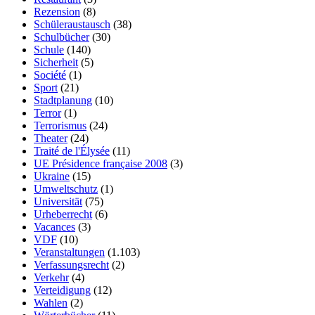
Rezension
(8)
Schüleraustausch
(38)
Schulbücher
(30)
Schule
(140)
Sicherheit
(5)
Société
(1)
Sport
(21)
Stadtplanung
(10)
Terror
(1)
Terrorismus
(24)
Theater
(24)
Traité de l'Élysée
(11)
UE Présidence française 2008
(3)
Ukraine
(15)
Umweltschutz
(1)
Universität
(75)
Urheberrecht
(6)
Vacances
(3)
VDF
(10)
Veranstaltungen
(1.103)
Verfassungsrecht
(2)
Verkehr
(4)
Verteidigung
(12)
Wahlen
(2)