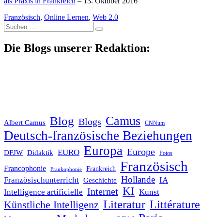
als Praxis in Frankreich
– 13. Oktober 2016
Französisch
,
Online Lernen
,
Web 2.0
Suche
nach:
Die Blogs unserer Redaktion:
Blog
Camus
Blogs
Albert Camus
CNNum
Deutsch-französische Beziehungen
Europa
Europe
EURO
DFJW
Didaktik
Fotos
Französisch
Francophonie
Frankreich
Frankophonie
Hollande
Französischunterricht
IA
Geschichte
KI
Internet
Intelligence artificielle
Kunst
Literatur
Littérature
Künstliche Intelligenz