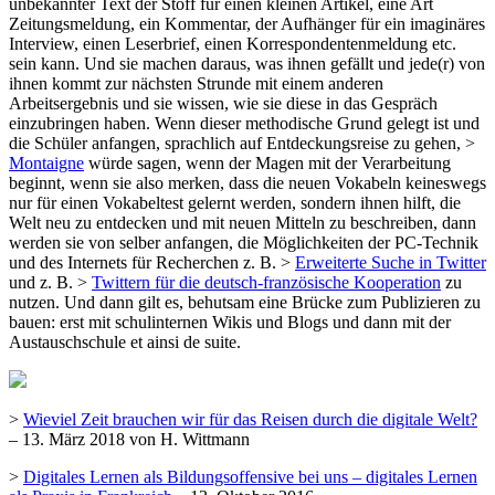
unbekannter Text der Stoff für einen kleinen Artikel, eine Art
Zeitungsmeldung, ein Kommentar, der Aufhänger für ein imaginäres
Interview, einen Leserbrief, einen Korrespondentenmeldung etc.
sein kann. Und sie machen daraus, was ihnen gefällt und jede(r) von
ihnen kommt zur nächsten Strunde mit einem anderen
Arbeitsergebnis und sie wissen, wie sie diese in das Gespräch
einzubringen haben. Wenn dieser methodische Grund gelegt ist und
die Schüler anfangen, sprachlich auf Entdeckungsreise zu gehen, >
Montaigne
würde sagen, wenn der Magen mit der Verarbeitung
beginnt, wenn sie also merken, dass die neuen Vokabeln keineswegs
nur für einen Vokabeltest gelernt werden, sondern ihnen hilft, die
Welt neu zu entdecken und mit neuen Mitteln zu beschreiben, dann
werden sie von selber anfangen, die Möglichkeiten der PC-Technik
und des Internets für Recherchen z. B. >
Erweiterte Suche in Twitter
und z. B. >
Twittern für die deutsch-französische Kooperation
zu
nutzen. Und dann gilt es, behutsam eine Brücke zum Publizieren zu
bauen: erst mit schulinternen Wikis und Blogs und dann mit der
Austauschschule et ainsi de suite.
>
Wieviel Zeit brauchen wir für das Reisen durch die digitale Welt?
– 13. März 2018 von H. Wittmann
>
Digitales Lernen als Bildungsoffensive bei uns – digitales Lernen