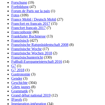
Forschung
(19)
Fortbildung
(47)
Forum de Paris sur la paix
(1)
Fotos
(109)
France Mobil / Deutsch Mobil
(27)
Francfort en français 2017
(15)
Francfort français 2017
(7)
Francophonie
(80)
Frankfurter Buchmesse
(13)
Französisch
(427)
Französische Ratspräsidentschaft 2008
(8)
Französische Woche
(17)
Französische Wochen 2018
(2)
Französischunterricht
(330)
Fußball-Europameisterschaft 2016
(14)
G7
(1)
G7 2018
(1)
Gastronomie
(3)
Gender
(3)
Geschichte
(304)
Gilets jaunes
(8)
Grammatik
(7)
Grand débat national 2019
(12)
IFprofs
(1)
Immigration-intégration
(34)