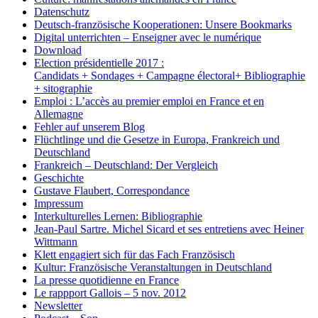
Datenschutz
Deutsch-französische Kooperationen: Unsere Bookmarks
Digital unterrichten – Enseigner avec le numérique
Download
Election présidentielle 2017 :
Candidats + Sondages + Campagne électoral+ Bibliographie
+ sitographie
Emploi : L’accès au premier emploi en France et en
Allemagne
Fehler auf unserem Blog
Flüchtlinge und die Gesetze in Europa, Frankreich und
Deutschland
Frankreich – Deutschland: Der Vergleich
Geschichte
Gustave Flaubert, Correspondance
Impressum
Interkulturelles Lernen: Bibliographie
Jean-Paul Sartre. Michel Sicard et ses entretiens avec Heiner
Wittmann
Klett engagiert sich für das Fach Französisch
Kultur: Französische Veranstaltungen in Deutschland
La presse quotidienne en France
Le rappport Gallois – 5 nov. 2012
Newsletter