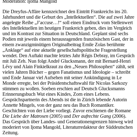
Moderation: Ijoma Mangold
Die Dreyfus-Affäre kennzeichnet den Eintritt Frankreichs ins 20.
Jahrhundert und die Geburt des „Intellektuellen“. Die auf zwei Jahre
angelegte Reihe „J’accuse…!“ soll einen Eindruck vom Stellenwert
des Intellektuellen im heutigen Frankreich geben, dies im Vergleich
und im Kontrast zur Situation in Deutschland. Geplant sind sechs
Podien mit jeweils einem herausragenden französischen Gast, der in
einem zwanzigminütigen Originalbeitrag Emile Zolas berühmte
„Anklage“ auf eine aktuelle gesellschaftspolitische Fragestellung
wendet. Den Auftakt machte letztes Jahr Régis Debray, im Gespräch
mit Juli Zeh. Nun folgt André Glucksmann, der mit Bernard-Henri
Lévy und Alain Finkielkraut zu den „Neuen Philosophen“ zählt, seit
vielen Jahren Bücher – gegen Fanatismus und Ideologie – schreibt
und Ende Januar viel Aufsehen mit seiner Ankündigung in Le
Monde erregte, bei der Präsidentschaftswahl für Nicolas Sarkozy
stimmen zu wollen. Soeben erschien auf Deutsch Glucksmanns
Erinnerungsbuch Wut eines Kindes, Zorn eines Lebens.
Gesprächspartnerin des Abends ist die in Zürich lebende Autorin
Annette Mingels, von der ganz neu das Buch Romantiker.
Geschichten von der Liebe vorliegt. Zuvor erschienen die Romane
Die Liebe der Matrosen
(2005) und
Der aufrechte Gang
(2006).
Das Gespräch über Landes- und Generationengrenzen hinweg wird
moderiert von Ijoma Mangold, Literaturredakteur der Süddeutschen
Zeitung.