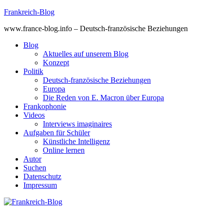
Skip
Frankreich-Blog
to
www.france-blog.info – Deutsch-französische Beziehungen
content
Blog
Aktuelles auf unserem Blog
Konzept
Politik
Deutsch-französische Beziehungen
Europa
Die Reden von E. Macron über Europa
Frankophonie
Videos
Interviews imaginaires
Aufgaben für Schüler
Künstliche Intelligenz
Online lernen
Autor
Suchen
Datenschutz
Impressum