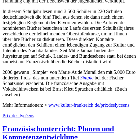
Handlung eng mit der Lebenswelt der Jugendlichen verknüpft.
In diesem Schuljahr lesen rund 3.500 Schüler in 220 Schulen
deutschlandweit die fünf Titel, aus denen sie dann nach einem
festgelegten Reglement den Favoriten wählen. Die Autoren der
nominierten Bücher besuchten im Laufe des ersten Schulhalbjahres
verschiedene der teilnehmenden Oberstufenkurse, um mit ihnen
über ihre Bücher zu diskutieren. Diese direkten Kontakte
ermöglichen den Schülern einen lebendigen Zugang zur Kultur und
Literatur des Nachbarlandes. Seit Mitte Januar finden die
Jurysitzungen auf Schul-, Landes- und Bundesebene statt, bei denen
zumeist auf Französisch über die Bücher diskutiert wird.
2006 gewann „Simple“ von Marie-Aude Murail den mit 5.000 Euro
dotierten Preis, das nun unter dem Titel
Simple
bei der Fischer
Schatzinsel erscheint. Die französische Ausgabe mit
Vokabelhinweisen ist bei Ernst Klett Sprachen erhältlich. (Buch
ansehen)
Mehr Informationen: >
www.kultur-frankreich.de/prixdeslyceens
Prix des lycéens
Französischunterricht: Planen und
Kompetenzentwicklung