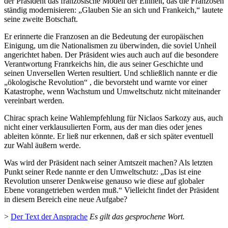
der Präsident das französische Modell der Einheit, das die Franzosen
ständig modernisieren: „Glauben Sie an sich und Frankeich,“ lautete
seine zweite Botschaft.
Er erinnerte die Franzosen an die Bedeutung der europäischen
Einigung, um die Nationalismen zu überwinden, die soviel Unheil
angerichtet haben. Der Präsident wies auch auch auf die besondere
Verantwortung Franrkeichs hin, die aus seiner Geschichte und
seinen Unversellen Werten resultiert. Und schließlich nannte er die
„ökologische Revolution“ , die bevorsteht und warnte vor einer
Katastrophe, wenn Wachstum und Umweltschutz nicht miteinander
vereinbart werden.
Chirac sprach keine Wahlempfehlung für Niclaos Sarkozy aus, auch
nicht einer verklausulierten Form, aus der man dies oder jenes
ableiten könnte. Er ließ nur erkennen, daß er sich später eventuell
zur Wahl äußern werde.
Was wird der Präsident nach seiner Amtszeit machen? Als letzten
Punkt seiner Rede nannte er den Umweltschutz: „Das ist eine
Revolution unserer Denkweise genauso wie diese auf globaler
Ebene vorangetrieben werden muß.“ Vielleicht findet der Präsident
in diesem Bereich eine neue Aufgabe?
>
Der Text der Ansprache
Es gilt das gesprochene Wort.