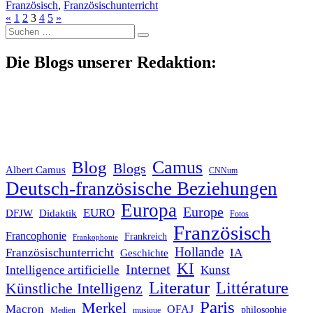
Französisch
,
Französischunterricht
«
1
2
3
4
5
»
Suche
nach:
Die Blogs unserer Redaktion:
Blog
Camus
Blogs
Albert Camus
CNNum
Deutsch-französische Beziehungen
Europa
Europe
EURO
DFJW
Didaktik
Fotos
Französisch
Francophonie
Frankreich
Frankophonie
Hollande
Französischunterricht
IA
Geschichte
KI
Internet
Intelligence artificielle
Kunst
Literatur
Littérature
Künstliche Intelligenz
Paris
Merkel
Macron
OFAJ
philosophie
Medien
musique