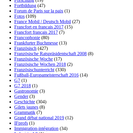
Forschung
(19)
Fortbildung
(47)
Forum de Paris sur la paix
(1)
Fotos
(109)
France Mobil / Deutsch Mobil
(27)
Francfort en français 2017
(15)
Francfort français 2017
(7)
Francophonie
(80)
Frankfurter Buchmesse
(13)
Französisch
(427)
Französische Ratspräsidentschaft 2008
(8)
Französische Woche
(17)
Französische Wochen 2018
(2)
Französischunterricht
(330)
Fußball-Europameisterschaft 2016
(14)
G7
(1)
G7 2018
(1)
Gastronomie
(3)
Gender
(3)
Geschichte
(304)
Gilets jaunes
(8)
Grammatik
(7)
Grand débat national 2019
(12)
IFprofs
(1)
Immigration-intégration
(34)