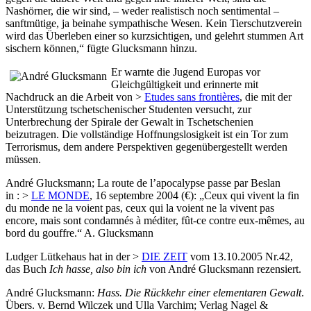
Nashörner, die wir sind, – weder realistisch noch sentimental –
sanftmütige, ja beinahe sympathische Wesen. Kein Tierschutzverein
wird das Überleben einer so kurzsichtigen, und gelehrt stummen Art
sischern können,“ fügte Glucksmann hinzu.
Er warnte die Jugend Europas vor
Gleichgültigkeit und erinnerte mit
Nachdruck an die Arbeit von >
Etudes sans frontières
, die mit der
Unterstützung tschetschenischer Studenten versucht, zur
Unterbrechung der Spirale der Gewalt in Tschetschenien
beizutragen. Die vollständige Hoffnungslosigkeit ist ein Tor zum
Terrorismus, dem andere Perspektiven gegenübergestellt werden
müssen.
André Glucksmann; La route de l’apocalypse passe par Beslan
in : >
LE MONDE
, 16 septembre 2004 (€): „Ceux qui vivent la fin
du monde ne la voient pas, ceux qui la voient ne la vivent pas
encore, mais sont condamnés à méditer, fût-ce contre eux-mêmes, au
bord du gouffre.“ A. Glucksmann
Ludger Lütkehaus hat in der >
DIE ZEIT
vom 13.10.2005 Nr.42,
das Buch
Ich hasse, also bin ich
von André Glucksmann rezensiert.
André Glucksmann:
Hass. Die Rückkehr einer elementaren Gewalt
.
Übers. v. Bernd Wilczek und Ulla Varchim; Verlag Nagel &