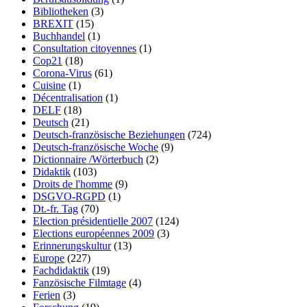
Bibliotheken
(3)
BREXIT
(15)
Buchhandel
(1)
Consultation citoyennes
(1)
Cop21
(18)
Corona-Virus
(61)
Cuisine
(1)
Décentralisation
(1)
DELF
(18)
Deutsch
(21)
Deutsch-französische Beziehungen
(724)
Deutsch-französische Woche
(9)
Dictionnaire /Wörterbuch
(2)
Didaktik
(103)
Droits de l'homme
(9)
DSGVO-RGPD
(1)
Dt.-fr. Tag
(70)
Election présidentielle 2007
(124)
Elections européennes 2009
(3)
Erinnerungskultur
(13)
Europe
(227)
Fachdidaktik
(19)
Fanzösische Filmtage
(4)
Ferien
(3)