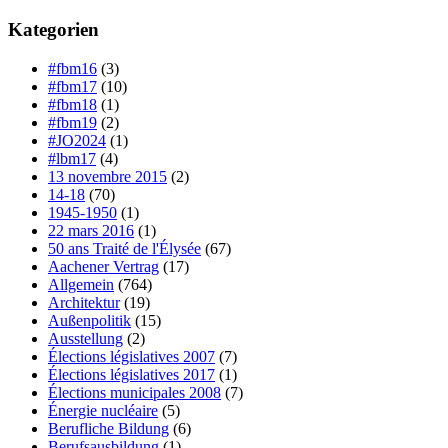
Kategorien
#fbm16
(3)
#fbm17
(10)
#fbm18
(1)
#fbm19
(2)
#JO2024
(1)
#lbm17
(4)
13 novembre 2015
(2)
14-18
(70)
1945-1950
(1)
22 mars 2016
(1)
50 ans Traité de l'Élysée
(67)
Aachener Vertrag
(17)
Allgemein
(764)
Architektur
(19)
Außenpolitik
(15)
Ausstellung
(2)
Élections législatives 2007
(7)
Élections législatives 2017
(1)
Élections municipales 2008
(7)
Énergie nucléaire
(5)
Berufliche Bildung
(6)
Berufsausbildung
(1)