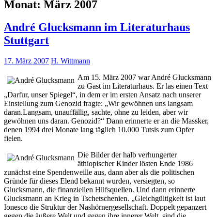
Monat:
März 2007
André Glucksmann im Literaturhaus
Stuttgart
17. März 2007
H. Wittmann
Am 15. März 2007 war André Glucksmann
zu Gast im Literaturhaus. Er las einen Text
„Darfur, unser Spiegel“, in dem er im ersten Ansatz nach unserer
Einstellung zum Genozid fragte: „Wir gewöhnen uns langsam
daran.Langsam, unauffällig, sachte, ohne zu leiden, aber wir
gewöhnen uns daran. Genozid?“ Dann erinnerte er an die Massker,
denen 1994 drei Monate lang täglich 10.000 Tutsis zum Opfer
fielen.
Die Bilder der halb verhungerter
äthiopischer Kinder lösten Ende 1986
zunächst eine Spendenweille aus, dann aber als die politischen
Gründe für dieses Elend bekannt wurden, versiegten, so
Glucksmann, die finanziellen Hilfsquellen. Und dann erinnerte
Glucksmann an Krieg in Tschetschenien. „Gleichgültigkeit ist laut
Ionesco die Struktur der Nashörnergesellschaft. Doppelt gepanzert
gegen die äußere Welt und gegen ihre innerer Welt, sind die