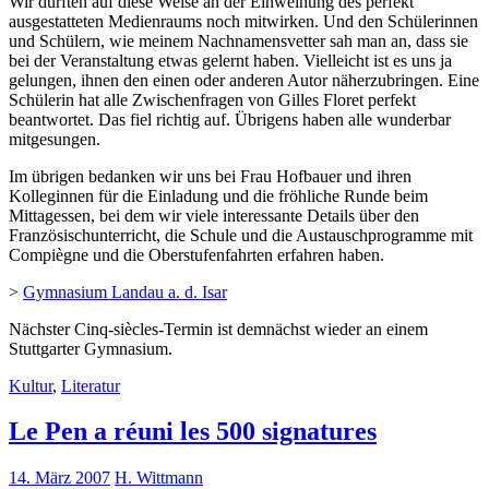
Wir durften auf diese Weise an der Einweihung des perfekt
ausgestatteten Medienraums noch mitwirken. Und den Schülerinnen
und Schülern, wie meinem Nachnamensvetter sah man an, dass sie
bei der Veranstaltung etwas gelernt haben. Vielleicht ist es uns ja
gelungen, ihnen den einen oder anderen Autor näherzubringen. Eine
Schülerin hat alle Zwischenfragen von Gilles Floret perfekt
beantwortet. Das fiel richtig auf. Übrigens haben alle wunderbar
mitgesungen.
Im übrigen bedanken wir uns bei Frau Hofbauer und ihren
Kolleginnen für die Einladung und die fröhliche Runde beim
Mittagessen, bei dem wir viele interessante Details über den
Französischunterricht, die Schule und die Austauschprogramme mit
Compiègne und die Oberstufenfahrten erfahren haben.
>
Gymnasium Landau a. d. Isar
Nächster Cinq-siècles-Termin ist demnächst wieder an einem
Stuttgarter Gymnasium.
Kultur
,
Literatur
Le Pen a réuni les 500 signatures
14. März 2007
H. Wittmann