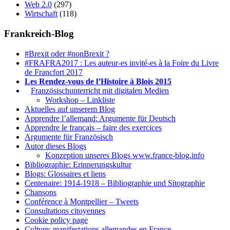
Web 2.0
(297)
Wirtschaft
(118)
Frankreich-Blog
#Brexit oder #nonBrexit ?
#FRAFRA2017 : Les auteur-es invité-es à la Foire du Livre
de Francfort 2017
Les Rendez-vous de l’Histoire à Blois 2015
1.
Französischunterricht mit digitalen Medien
Workshop – Linkliste
Aktuelles auf unserem Blog
Apprendre l’allemand: Argumente für Deutsch
Apprendre le français – faire des exercices
Argumente für Französisch
Autor dieses Blogs
Konzeption unseres Blogs www.france-blog.info
Bibliographie: Erinnerungskultur
Blogs: Glossaires et liens
Centenaire: 1914-1918 – Bibliographie und Sitographie
Chansons
Conférence à Montpellier – Tweets
Consultations citoyennes
Cookie policy page
Culture: manifestations allemandes en France