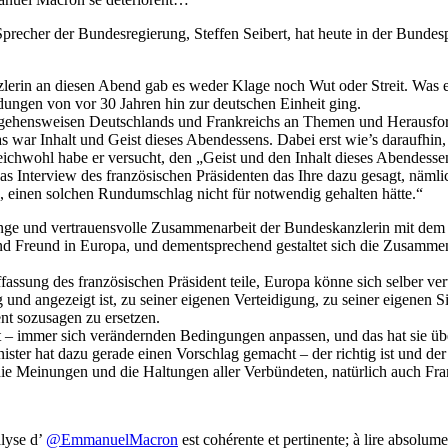
Sprecher der Bundesregierung, Steffen Seibert, hat heute in der Bundes
nzlerin an diesen Abend gab es weder Klage noch Wut oder Streit. Was 
dungen von vor 30 Jahren hin zur deutschen Einheit ging.
rangehensweisen Deutschlands und Frankreichs an Themen und Herausfo
war Inhalt und Geist dieses Abendessens. Dabei erst wie’s daraufhin, 
eichwohl habe er versucht, den „Geist und den Inhalt dieses Abendesse
as Interview des französischen Präsidenten das Ihre dazu gesagt, nämlic
, einen solchen Rundumschlag nicht für notwendig gehalten hätte.“
nge und vertrauensvolle Zusammenarbeit der Bundeskanzlerin mit dem 
r und Freund in Europa, und dementsprechend gestaltet sich die Zusamme
assung des französischen Präsident teile, Europa könne sich selber vert
 und angezeigt ist, zu seiner eigenen Verteidigung, zu seiner eigenen S
t sozusagen zu ersetzen.
 – immer sich verändernden Bedingungen anpassen, und das hat sie über
ster hat dazu gerade einen Vorschlag gemacht – der richtig ist und de
 Meinungen und die Haltungen aller Verbündeten, natürlich auch Frank
alyse d’
@EmmanuelMacron
est cohérente et pertinente; à lire absolum