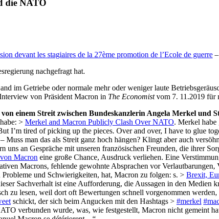
nd die NATO
sion devant les stagiaires de la 27ème promotion de l’Ecole de guerre
–
sregierung nachgefragt hat.
and im Getriebe oder normale mehr oder weniger laute Betriebsgeräusch
 Interview von Präsident Macron in
The Economist
vom 7. 11.2019 für 
von einem Streit zwischen Bundeskanzlerin Angela Merkel und 
 habe: >
Merkel and Macron Publicly Clash Over NATO
. Merkel habe 
“But I’m tired of picking up the pieces. Over and over, I have to glue to
“ – Muss man das als Streit ganz hoch hängen? Klingt aber auch versöhnl
rn uns an Gespräche mit unseren französischen Freunden, die ihrer Sor
e von Macron
eine große Chance, Ausdruck verliehen. Eine Verstimmung
tiativen Macrons, fehlende gewohnte Absprachen vor Verlautbarungen, 
in Probleme und Schwierigkeiten, hat, Macron zu folgen: s. >
Brexit, Eu
eser Sachverhalt ist eine Aufforderung, die Aussagen in den Medien kr
sch zu lesen, weil dort oft Bewertungen schnell vorgenommen werden, 
eet
schickt, der sich beim Angucken mit den Hashtags >
#merkel
#mac
r NATO verbunden wurde, was, wie festgestellt, Macron nicht gemeint h
manuel
Macron
se détériorent…
“