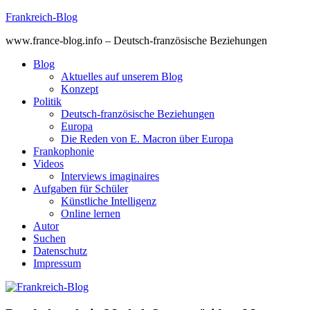
Skip
Frankreich-Blog
to
www.france-blog.info – Deutsch-französische Beziehungen
content
Blog
Aktuelles auf unserem Blog
Konzept
Politik
Deutsch-französische Beziehungen
Europa
Die Reden von E. Macron über Europa
Frankophonie
Videos
Interviews imaginaires
Aufgaben für Schüler
Künstliche Intelligenz
Online lernen
Autor
Suchen
Datenschutz
Impressum