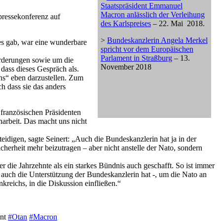
Staatspräsident Emmanuel
Macron anlässlich der Verleihung
pressekonferenz auf
des Karlspreises
– 22. Mai 2018.
>
Bundeskanzlerin Angela Merkel
es gab, war eine wunderbare
spricht vor dem Europäischen
Parlament in Straßburg
– 13.
rderungen sowie um die
November 2018
dass dieses Gespräch als.
ns“ eben darzustellen. Zum
h dass sie das anders
französischen Präsidenten
narbeit. Das macht uns nicht
eidigen, sagte Seinert: „Auch die Bundeskanzlerin hat ja in der
icherheit mehr beizutragen – aber nicht anstelle der Nato, sondern
 die Jahrzehnte als ein starkes Bündnis auch geschafft. So ist immer
r auch die Unterstützung der Bundeskanzlerin hat -, um die Nato an
reichs, in die Diskussion einfließen.“
ent
#Otan
#Macron