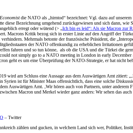
 Economist
die NATO als „hirntod“ bezeichnet: Vgl. dazu auf unserem
e diese Bezeichnung umgehend zurückgewiesen und sich dann, wie Ste
angeblich erregt oder wütend (> „
Ich bin es leid“: Als sie Macron zur R
. Macrons Kritik bezog sich in erster Linie auf den Angriff der Türk
u verhindern. Mehrmals betonte der französische Präsident, die „Intero
itgliedsstaaten der NATO offenkundig zu erheblichen Irritationen gefü
fen fahren und so tun könne, als ob die USA und die Türkei die gem
e could not simply go to a NATO meeting in London in early December 
cron geht es um eine Überprüfung der NATO-Strategie, er hat nicht b
019 wird am Schluss eine Aussage aus dem Auswärtigen Amt zitiert:
yrien ist für Minister Maas offensichtlich, dass eine solche Diskuss
s dem Auswärtigen Amt. ‚Wir hören auch von Partnern, unter anderem Fr
it zwischen Macron und Merkel wieder ganz anders: Wir sehen das auch 
TO
– Twitter
kreich zählen und gucken, in welchem Land sich wer, Politiker, Insti