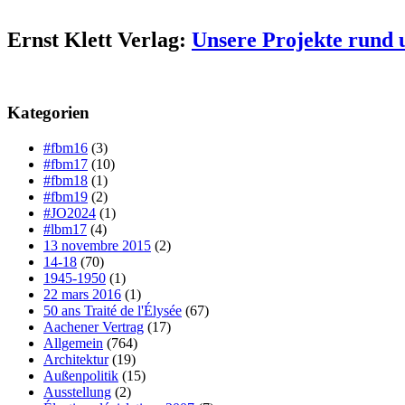
Ernst Klett Verlag:
Unsere Projekte rund 
Kategorien
#fbm16
(3)
#fbm17
(10)
#fbm18
(1)
#fbm19
(2)
#JO2024
(1)
#lbm17
(4)
13 novembre 2015
(2)
14-18
(70)
1945-1950
(1)
22 mars 2016
(1)
50 ans Traité de l'Élysée
(67)
Aachener Vertrag
(17)
Allgemein
(764)
Architektur
(19)
Außenpolitik
(15)
Ausstellung
(2)