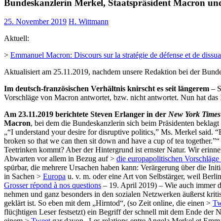
Bundeskanzlerin Merkel, Staatspräsident Macron u
25. November 2019
H. Wittmann
Aktuell:
>
Emmanuel Macron: Discours sur la stratégie de défense et de dissua
Aktualisiert am 25.11.2019, nachdem unsere Redaktion bei der Bunde
Im deutsch-französischen Verhältnis knirscht es seit längerem
– S
Vorschläge von Macron antwortet, bzw. nicht antwortet. Nun hat das
Am 23.11.2019 berichtete Steven Erlanger in der
New York Times
Macron
, bei dem die Bundeskanzlerin sich beim Präsidenten beklagt
„“I understand your desire for disruptive politics,” Ms. Merkel said. 
broken so that we can then sit down and have a cup of tea together.”
Teetrinken kommt? Aber der Hintergrund ist ernster Natur. Wir erinne
Abwarten vor allem in Bezug auf >
die europapolitischen Vorschläg
spürbar, die mehrere Ursachen haben kann: Verärgerung über die Ini
in Sachen >
Europa
u. v. m. oder eine Art von Selbstärger, weil Berl
Grosser répond à nos questions
– 19. April 2019) – Wie auch immer di
nehmen und ganz besonders in den sozialen Netzwerken äußerst kriti
geklärt ist. So eben mit dem „Hirntod“, (so Zeit online, die einen >
Tw
flücjhtigen Leser festsetzt) ein Begriff der schnell mit dem Ende de
einem >
Tweet
gar davon „
Les relations entre Angela Merkel et Em