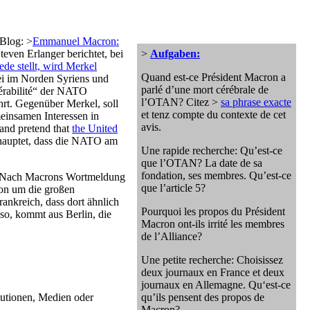
 Blog: >
Emmanuel Macron:
ven Erlanger berichtet, bei
>
Aufgaben:
ede stellt, wird Merkel
Quand est-ce Président Macron a
ei im Norden Syriens und
parlé d’une mort cérébrale de
pérabilité“ der NATO
l’OTAN? Citez >
sa phrase exacte
hrt. Gegenüber Merkel, soll
et tenz compte du contexte de cet
einsamen Interessen in
avis.
and pretend that
the United
ehauptet, dass die NATO am
Une rapide recherche: Qu’est-ce
que l’OTAN? La date de sa
fondation, ses membres. Qu’est-ce
 „‚Nach Macrons Wortmeldung
que l’article 5?
ion um die großen
ankreich, dass dort ähnlich
Pourquoi les propos du Président
so, kommt aus Berlin, die
Macron ont-ils irrité les membres
de l’Alliance?
Une petite recherche: Choisissez
deux journaux en France et deux
journaux en Allemagne. Qu‘est-ce
tutionen, Medien oder
qu’ils pensent des propos de
Macron?