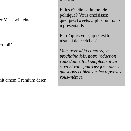
Et les réactions du monde
politique? Vous choisissez
er Maas will einen
quelques tweets… plus ou moins
représentatifs.
Et, d’aprés vous, quel est le
résultat de ce débat?
rtvoll".
Vous avez déjà compris, la
prochaine fois, notre rédaction
vous donne tout simplement un
sujet et vous pourriez formuler les
questions et bien sûr les réponses
vous-mêmes.
mit einem Gremium deren