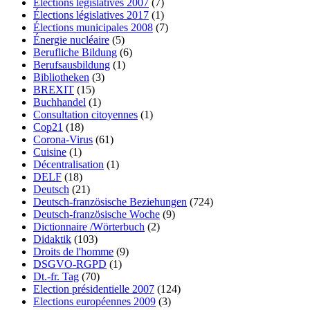
Élections législatives 2007
(7)
Élections législatives 2017
(1)
Élections municipales 2008
(7)
Énergie nucléaire
(5)
Berufliche Bildung
(6)
Berufsausbildung
(1)
Bibliotheken
(3)
BREXIT
(15)
Buchhandel
(1)
Consultation citoyennes
(1)
Cop21
(18)
Corona-Virus
(61)
Cuisine
(1)
Décentralisation
(1)
DELF
(18)
Deutsch
(21)
Deutsch-französische Beziehungen
(724)
Deutsch-französische Woche
(9)
Dictionnaire /Wörterbuch
(2)
Didaktik
(103)
Droits de l'homme
(9)
DSGVO-RGPD
(1)
Dt.-fr. Tag
(70)
Election présidentielle 2007
(124)
Elections européennes 2009
(3)