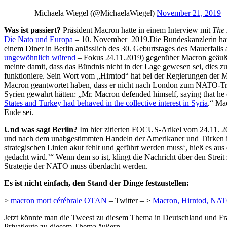
— Michaela Wiegel (@MichaelaWiegel)
November 21, 2019
Was ist passiert?
Präsident Macron hatte in einem Interview mit
The
Die Nato und Europa
– 10. November 2019.Die Bundeskanzlerin hatt
einem Diner in Berlin anlässlich des 30. Geburtstages des Mauerfalls 
ungewöhnlich wütend
– Fokus 24.11.2019) gegenüber Macron geäußert
meinte damit, dass das Bündnis nicht in der Lage gewesen sei, dies z
funktioniere. Sein Wort vom „Hirntod“ hat bei der Regierungen der M
Macron geantwortet haben, dass er nicht nach London zum NATO-Tref
Syrien gewahrt hätten: „Mr. Macron defended himself, saying that h
States and Turkey had behaved in the collective interest in Syria
.“ Ma
Ende sei.
Und was sagt Berlin?
Im hier zitierten FOCUS-Arikel vom 24.11. 2
und nach dem unabgestimmten Handeln der Amerikaner und Türken in S
strategischen Linien akut fehlt und geführt werden muss‘, hieß es au
gedacht wird.’“ Wenn dem so ist, klingt die Nachricht über den Stre
Strategie der NATO muss überdacht werden.
Es ist nicht einfach, den Stand der Dinge festzustellen:
>
macron mort cérébrale OTAN
– Twitter – >
Macron, Hirntod, NA
Jetzt könnte man die Tweest zu diesem Thema in Deutschland und Fran
Privatleute zu diesem Thema äußern.