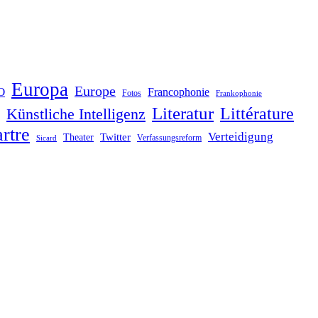
Europa
Europe
O
Francophonie
Fotos
Frankophonie
Literatur
Littérature
Künstliche Intelligenz
rtre
Verteidigung
Twitter
Theater
Verfassungsreform
Sicard