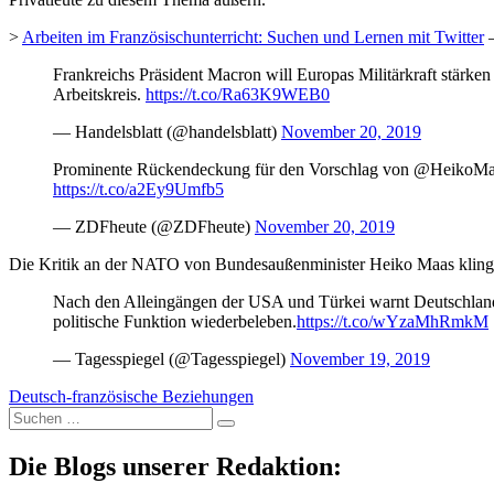
>
Arbeiten im Französischunterricht: Suchen und Lernen mit Twitter
–
Frankreichs Präsident Macron will Europas Militärkraft stärke
Arbeitskreis.
https://t.co/Ra63K9WEB0
— Handelsblatt (@handelsblatt)
November 20, 2019
Prominente Rückendeckung für den Vorschlag von @HeikoMa
https://t.co/a2Ey9Umfb5
— ZDFheute (@ZDFheute)
November 20, 2019
Die Kritik an der NATO von Bundesaußenminister Heiko Maas klingt
Nach den Alleingängen der USA und Türkei warnt Deutschland
politische Funktion wiederbeleben.
https://t.co/wYzaMhRmkM
— Tagesspiegel (@Tagesspiegel)
November 19, 2019
Deutsch-französische Beziehungen
Suche
nach:
Die Blogs unserer Redaktion: