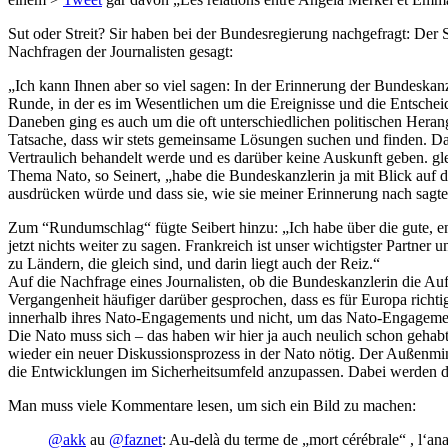
Sut oder Streit? Sir haben bei der Bundesregierung nachgefragt: Der 
Nachfragen der Journalisten gesagt:
„Ich kann Ihnen aber so viel sagen: In der Erinnerung der Bundeska
Runde, in der es im Wesentlichen um die Ereignisse und die Entschei
Daneben ging es auch um die oft unterschiedlichen politischen He
Tatsache, dass wir stets gemeinsame Lösungen suchen und finden. Das 
Vertraulich behandelt werde und es darüber keine Auskunft geben. gl
Thema Nato, so Seinert, „habe die Bundeskanzlerin ja mit Blick auf d
ausdrücken würde und dass sie, wie sie meiner Erinnerung nach sagte
Zum “Rundumschlag“ fügte Seibert hinzu: „Ich habe über die gute, e
jetzt nichts weiter zu sagen. Frankreich ist unser wichtigster Partne
zu Ländern, die gleich sind, und darin liegt auch der Reiz.“
Auf die Nachfrage eines Journalisten, ob die Bundeskanzlerin die Auff
Vergangenheit häufiger darüber gesprochen, dass es für Europa richtig
innerhalb ihres Nato-Engagements und nicht, um das Nato-Engagemen
Die Nato muss sich – das haben wir hier ja auch neulich schon gehabt
wieder ein neuer Diskussionsprozess in der Nato nötig. Der Außenmini
die Entwicklungen im Sicherheitsumfeld anzupassen. Dabei werden die
Man muss viele Kommentare lesen, um sich ein Bild zu machen:
@akk
au
@faznet
: Au-delà du terme de „mort cérébrale“ , l‘an