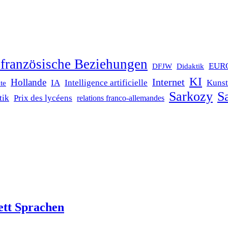
französische Beziehungen
EUR
DFJW
Didaktik
KI
Internet
Hollande
IA
Intelligence artificielle
Kunst
te
Sarkozy
Sa
tik
Prix des lycéens
relations franco-allemandes
ett Sprachen