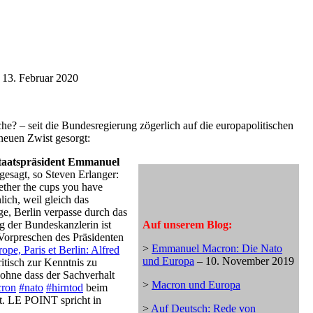
 13. Februar 2020
e? – seit die Bundesregierung zögerlich auf die europapolitischen
neuen Zwist gesorgt:
Staatspräsident Emmanuel
gesagt, so Steven Erlanger:
gether the cups you have
ich, weil gleich das
ge, Berlin verpasse durch das
 der Bundeskanzlerin ist
Auf unserem Blog:
Vorpreschen des Präsidenten
>
Emmanuel Macron: Die Nato
rope, Paris et Berlin: Alfred
und Europa
– 10. November 2019
itisch zur Kenntnis zu
ohne dass der Sachverhalt
>
Macron und Europa
ron
#nato
#hirntod
beim
at. LE POINT spricht in
>
Auf Deutsch: Rede von