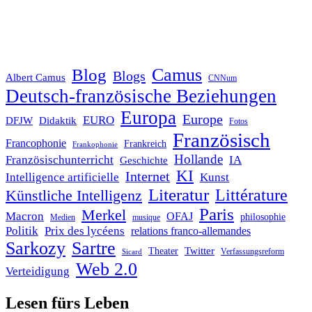
Blog
Camus
Blogs
Albert Camus
CNNum
Deutsch-französische Beziehungen
Europa
Europe
EURO
DFJW
Didaktik
Fotos
Französisch
Francophonie
Frankreich
Frankophonie
Hollande
Französischunterricht
IA
Geschichte
KI
Internet
Intelligence artificielle
Kunst
Literatur
Littérature
Künstliche Intelligenz
Paris
Merkel
Macron
OFAJ
philosophie
Medien
musique
Politik
Prix des lycéens
relations franco-allemandes
Sarkozy
Sartre
Twitter
Theater
Verfassungsreform
Sicard
Web 2.0
Verteidigung
Lesen fürs Leben