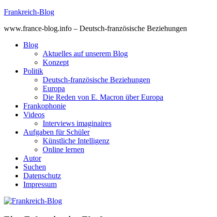
Skip
Frankreich-Blog
to
www.france-blog.info – Deutsch-französische Beziehungen
content
Blog
Aktuelles auf unserem Blog
Konzept
Politik
Deutsch-französische Beziehungen
Europa
Die Reden von E. Macron über Europa
Frankophonie
Videos
Interviews imaginaires
Aufgaben für Schüler
Künstliche Intelligenz
Online lernen
Autor
Suchen
Datenschutz
Impressum