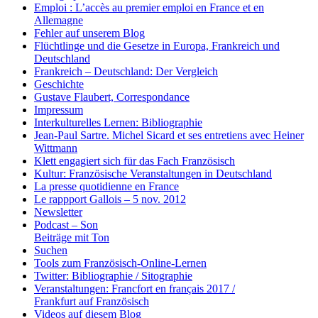
Emploi : L’accès au premier emploi en France et en
Allemagne
Fehler auf unserem Blog
Flüchtlinge und die Gesetze in Europa, Frankreich und
Deutschland
Frankreich – Deutschland: Der Vergleich
Geschichte
Gustave Flaubert, Correspondance
Impressum
Interkulturelles Lernen: Bibliographie
Jean-Paul Sartre. Michel Sicard et ses entretiens avec Heiner
Wittmann
Klett engagiert sich für das Fach Französisch
Kultur: Französische Veranstaltungen in Deutschland
La presse quotidienne en France
Le rappport Gallois – 5 nov. 2012
Newsletter
Podcast – Son
Beiträge mit Ton
Suchen
Tools zum Französisch-Online-Lernen
Twitter: Bibliographie / Sitographie
Veranstaltungen: Francfort en français 2017 /
Frankfurt auf Französisch
Videos auf diesem Blog