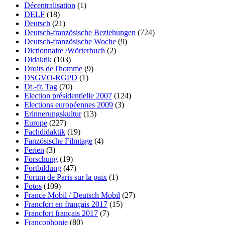
Décentralisation
(1)
DELF
(18)
Deutsch
(21)
Deutsch-französische Beziehungen
(724)
Deutsch-französische Woche
(9)
Dictionnaire /Wörterbuch
(2)
Didaktik
(103)
Droits de l'homme
(9)
DSGVO-RGPD
(1)
Dt.-fr. Tag
(70)
Election présidentielle 2007
(124)
Elections européennes 2009
(3)
Erinnerungskultur
(13)
Europe
(227)
Fachdidaktik
(19)
Fanzösische Filmtage
(4)
Ferien
(3)
Forschung
(19)
Fortbildung
(47)
Forum de Paris sur la paix
(1)
Fotos
(109)
France Mobil / Deutsch Mobil
(27)
Francfort en français 2017
(15)
Francfort français 2017
(7)
Francophonie
(80)