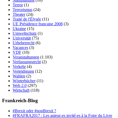
Stadtplanung
(10)
Terror
(1)
Terrorismus
(24)
Theater
(24)
Traité de l'Élysée
(11)
UE Présidence française 2008
(3)
Ukraine
(15)
Umweltschutz
(1)
Universität
(75)
Urheberrecht
(6)
Vacances
(3)
VDF
(10)
Veranstaltungen
(1.103)
Verfassungsrecht
(2)
Verkehr
(4)
Verteidigung
(12)
Wahlen
(2)
Wörterbücher
(11)
Web 2.0
(297)
Wirtschaft
(118)
Frankreich-Blog
#Brexit oder #nonBrexit ?
#FRAFRA2017 : Les auteur-es invité-es à la Foire du Livre