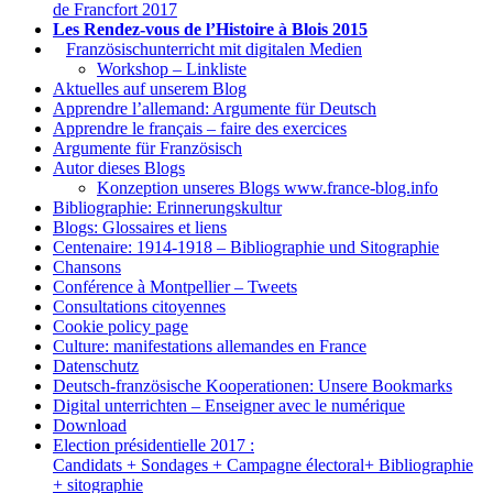
de Francfort 2017
Les Rendez-vous de l’Histoire à Blois 2015
1.
Französischunterricht mit digitalen Medien
Workshop – Linkliste
Aktuelles auf unserem Blog
Apprendre l’allemand: Argumente für Deutsch
Apprendre le français – faire des exercices
Argumente für Französisch
Autor dieses Blogs
Konzeption unseres Blogs www.france-blog.info
Bibliographie: Erinnerungskultur
Blogs: Glossaires et liens
Centenaire: 1914-1918 – Bibliographie und Sitographie
Chansons
Conférence à Montpellier – Tweets
Consultations citoyennes
Cookie policy page
Culture: manifestations allemandes en France
Datenschutz
Deutsch-französische Kooperationen: Unsere Bookmarks
Digital unterrichten – Enseigner avec le numérique
Download
Election présidentielle 2017 :
Candidats + Sondages + Campagne électoral+ Bibliographie
+ sitographie