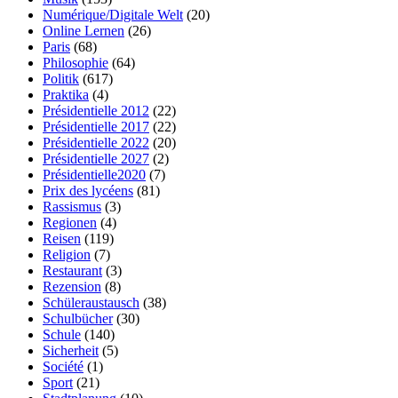
Numérique/Digitale Welt
(20)
Online Lernen
(26)
Paris
(68)
Philosophie
(64)
Politik
(617)
Praktika
(4)
Présidentielle 2012
(22)
Présidentielle 2017
(22)
Présidentielle 2022
(20)
Présidentielle 2027
(2)
Présidentielle2020
(7)
Prix des lycéens
(81)
Rassismus
(3)
Regionen
(4)
Reisen
(119)
Religion
(7)
Restaurant
(3)
Rezension
(8)
Schüleraustausch
(38)
Schulbücher
(30)
Schule
(140)
Sicherheit
(5)
Société
(1)
Sport
(21)