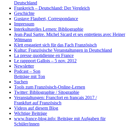
Deutschland
Frankreich – Deutschland: Der Vergleich
Geschichte
Gustave Flaubert, Correspondance
Impressum
Interkulturelles Lernen: Bibliographie
Jean-Paul Sartre. Michel Sicard et ses entretiens avec Heiner
Wittmann
Klett engagiert sich für das Fach Französisch
Kultur: Französische Veranstaltungen in Deutschland
La presse quotidienne en France
Le rappport Gallois – 5 nov. 2012
Newsletter
Podcast – Son
Beiträge mit Ton
Suchen
Tools zum Französisch-Online-Lernen
Twitter: Bibliographie / Sitographie
Veranstaltungen: Francfort en français 2017 /
Frankfurt auf Französisch
Videos auf diesem Blog
Wichtige Beiträge
www.france-blog.info: Beiträge mit Aufgaben für
Schüler/innen