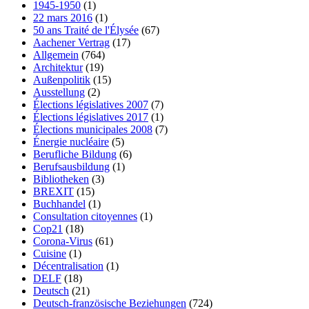
1945-1950
(1)
22 mars 2016
(1)
50 ans Traité de l'Élysée
(67)
Aachener Vertrag
(17)
Allgemein
(764)
Architektur
(19)
Außenpolitik
(15)
Ausstellung
(2)
Élections législatives 2007
(7)
Élections législatives 2017
(1)
Élections municipales 2008
(7)
Énergie nucléaire
(5)
Berufliche Bildung
(6)
Berufsausbildung
(1)
Bibliotheken
(3)
BREXIT
(15)
Buchhandel
(1)
Consultation citoyennes
(1)
Cop21
(18)
Corona-Virus
(61)
Cuisine
(1)
Décentralisation
(1)
DELF
(18)
Deutsch
(21)
Deutsch-französische Beziehungen
(724)