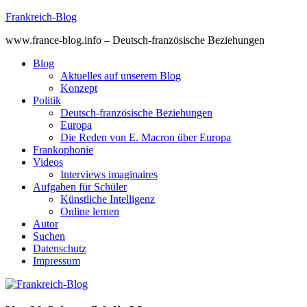
Skip
Frankreich-Blog
to
www.france-blog.info – Deutsch-französische Beziehungen
content
Blog
Aktuelles auf unserem Blog
Konzept
Politik
Deutsch-französische Beziehungen
Europa
Die Reden von E. Macron über Europa
Frankophonie
Videos
Interviews imaginaires
Aufgaben für Schüler
Künstliche Intelligenz
Online lernen
Autor
Suchen
Datenschutz
Impressum