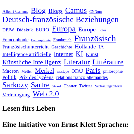
Blog
Camus
Blogs
Albert Camus
CNNum
Deutsch-französische Beziehungen
Europa
Europe
EURO
DFJW
Didaktik
Fotos
Französisch
Francophonie
Frankreich
Frankophonie
Hollande
Französischunterricht
IA
Geschichte
KI
Internet
Intelligence artificielle
Kunst
Literatur
Littérature
Künstliche Intelligenz
Paris
Merkel
Macron
OFAJ
philosophie
Medien
musique
Politik
Prix des lycéens
relations franco-allemandes
Sarkozy
Sartre
Twitter
Theater
Verfassungsreform
Sicard
Web 2.0
Verteidigung
Lesen fürs Leben
Eine Initiative von Ernst Klett Sprachen: