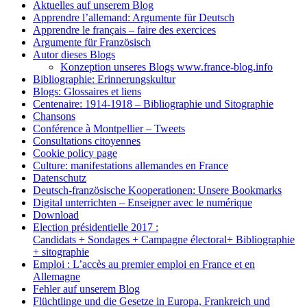
Aktuelles auf unserem Blog
Apprendre l’allemand: Argumente für Deutsch
Apprendre le français – faire des exercices
Argumente für Französisch
Autor dieses Blogs
Konzeption unseres Blogs www.france-blog.info
Bibliographie: Erinnerungskultur
Blogs: Glossaires et liens
Centenaire: 1914-1918 – Bibliographie und Sitographie
Chansons
Conférence à Montpellier – Tweets
Consultations citoyennes
Cookie policy page
Culture: manifestations allemandes en France
Datenschutz
Deutsch-französische Kooperationen: Unsere Bookmarks
Digital unterrichten – Enseigner avec le numérique
Download
Election présidentielle 2017 :
Candidats + Sondages + Campagne électoral+ Bibliographie
+ sitographie
Emploi : L’accès au premier emploi en France et en
Allemagne
Fehler auf unserem Blog
Flüchtlinge und die Gesetze in Europa, Frankreich und