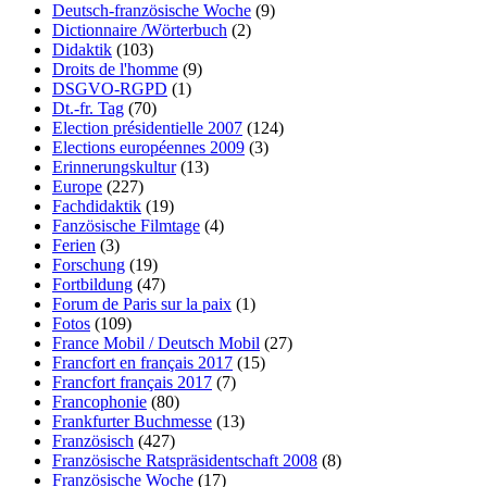
Deutsch-französische Woche
(9)
Dictionnaire /Wörterbuch
(2)
Didaktik
(103)
Droits de l'homme
(9)
DSGVO-RGPD
(1)
Dt.-fr. Tag
(70)
Election présidentielle 2007
(124)
Elections européennes 2009
(3)
Erinnerungskultur
(13)
Europe
(227)
Fachdidaktik
(19)
Fanzösische Filmtage
(4)
Ferien
(3)
Forschung
(19)
Fortbildung
(47)
Forum de Paris sur la paix
(1)
Fotos
(109)
France Mobil / Deutsch Mobil
(27)
Francfort en français 2017
(15)
Francfort français 2017
(7)
Francophonie
(80)
Frankfurter Buchmesse
(13)
Französisch
(427)
Französische Ratspräsidentschaft 2008
(8)
Französische Woche
(17)