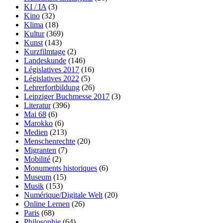
KI / IA
(3)
Kino
(32)
Klima
(18)
Kultur
(369)
Kunst
(143)
Kurzfilmtage
(2)
Landeskunde
(146)
Législatives 2017
(16)
Législatives 2022
(5)
Lehrerfortbildung
(26)
Leipziger Buchmesse 2017
(3)
Literatur
(396)
Mai 68
(6)
Marokko
(6)
Medien
(213)
Menschenrechte
(20)
Migranten
(7)
Mobilité
(2)
Monuments historiques
(6)
Museum
(15)
Musik
(153)
Numérique/Digitale Welt
(20)
Online Lernen
(26)
Paris
(68)
Philosophie
(64)