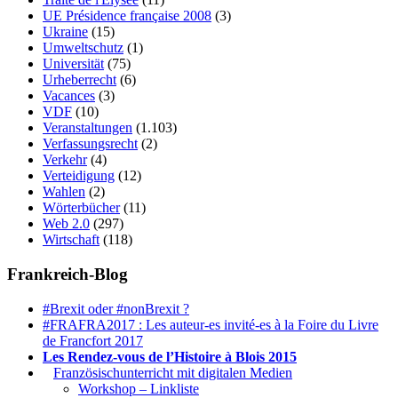
UE Présidence française 2008
(3)
Ukraine
(15)
Umweltschutz
(1)
Universität
(75)
Urheberrecht
(6)
Vacances
(3)
VDF
(10)
Veranstaltungen
(1.103)
Verfassungsrecht
(2)
Verkehr
(4)
Verteidigung
(12)
Wahlen
(2)
Wörterbücher
(11)
Web 2.0
(297)
Wirtschaft
(118)
Frankreich-Blog
#Brexit oder #nonBrexit ?
#FRAFRA2017 : Les auteur-es invité-es à la Foire du Livre
de Francfort 2017
Les Rendez-vous de l’Histoire à Blois 2015
1.
Französischunterricht mit digitalen Medien
Workshop – Linkliste