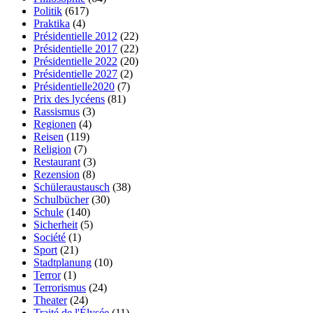
Politik
(617)
Praktika
(4)
Présidentielle 2012
(22)
Présidentielle 2017
(22)
Présidentielle 2022
(20)
Présidentielle 2027
(2)
Présidentielle2020
(7)
Prix des lycéens
(81)
Rassismus
(3)
Regionen
(4)
Reisen
(119)
Religion
(7)
Restaurant
(3)
Rezension
(8)
Schüleraustausch
(38)
Schulbücher
(30)
Schule
(140)
Sicherheit
(5)
Société
(1)
Sport
(21)
Stadtplanung
(10)
Terror
(1)
Terrorismus
(24)
Theater
(24)
Traité de l'Élysée
(11)