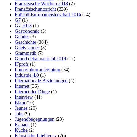
Französische Wochen 2018
(2)
Französischunterricht
(330)
Fußball-Europameisterschaft 2016
(14)
G7
(1)
G7 2018
(1)
Gastronomie
(3)
Gender
(3)
Geschichte
(304)
Gilets jaunes
(8)
Grammatik
(7)
Grand débat national 2019
(12)
IFprofs
(1)
Immigration-intégration
(34)
Industrie 4.0
(1)
Internationale Beziehungen
(5)
Internet
(36)
Internet der Dinge
(1)
Interview
(41)
Islam
(10)
Jeunes
(20)
Jobs
(9)
Jugendbegegnungen
(23)
Kanada
(1)
Küche
(2)
Künstliche Intelligenz
(26)