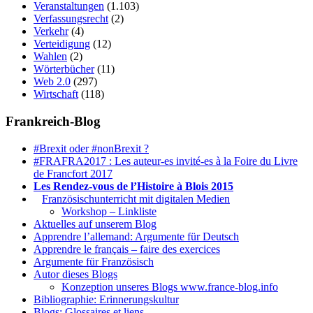
Veranstaltungen
(1.103)
Verfassungsrecht
(2)
Verkehr
(4)
Verteidigung
(12)
Wahlen
(2)
Wörterbücher
(11)
Web 2.0
(297)
Wirtschaft
(118)
Frankreich-Blog
#Brexit oder #nonBrexit ?
#FRAFRA2017 : Les auteur-es invité-es à la Foire du Livre
de Francfort 2017
Les Rendez-vous de l’Histoire à Blois 2015
1.
Französischunterricht mit digitalen Medien
Workshop – Linkliste
Aktuelles auf unserem Blog
Apprendre l’allemand: Argumente für Deutsch
Apprendre le français – faire des exercices
Argumente für Französisch
Autor dieses Blogs
Konzeption unseres Blogs www.france-blog.info
Bibliographie: Erinnerungskultur
Blogs: Glossaires et liens