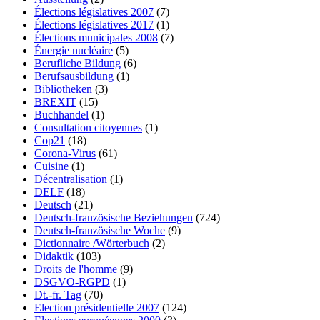
Élections législatives 2007
(7)
Élections législatives 2017
(1)
Élections municipales 2008
(7)
Énergie nucléaire
(5)
Berufliche Bildung
(6)
Berufsausbildung
(1)
Bibliotheken
(3)
BREXIT
(15)
Buchhandel
(1)
Consultation citoyennes
(1)
Cop21
(18)
Corona-Virus
(61)
Cuisine
(1)
Décentralisation
(1)
DELF
(18)
Deutsch
(21)
Deutsch-französische Beziehungen
(724)
Deutsch-französische Woche
(9)
Dictionnaire /Wörterbuch
(2)
Didaktik
(103)
Droits de l'homme
(9)
DSGVO-RGPD
(1)
Dt.-fr. Tag
(70)
Election présidentielle 2007
(124)