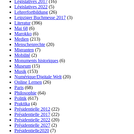
Législatives 2017
(16)
Législatives 2022
(5)
Lehrerfortbildung
(26)
Leipziger Buchmesse 2017
(3)
Literatur
(396)
Mai 68
(6)
Marokko
(6)
Medien
(213)
Menschenrechte
(20)
Migranten
(7)
Mobilité
(2)
Monuments historiques
(6)
Museum
(15)
Musik
(153)
Numérique/Digitale Welt
(20)
Online Lernen
(26)
Paris
(68)
Philosophie
(64)
Politik
(617)
Praktika
(4)
Présidentielle 2012
(22)
Présidentielle 2017
(22)
Présidentielle 2022
(20)
Présidentielle 2027
(2)
Présidentielle2020
(7)