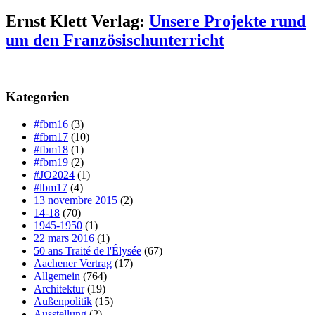
Ernst Klett Verlag:
Unsere Projekte rund
um den Französischunterricht
Kategorien
#fbm16
(3)
#fbm17
(10)
#fbm18
(1)
#fbm19
(2)
#JO2024
(1)
#lbm17
(4)
13 novembre 2015
(2)
14-18
(70)
1945-1950
(1)
22 mars 2016
(1)
50 ans Traité de l'Élysée
(67)
Aachener Vertrag
(17)
Allgemein
(764)
Architektur
(19)
Außenpolitik
(15)
Ausstellung
(2)