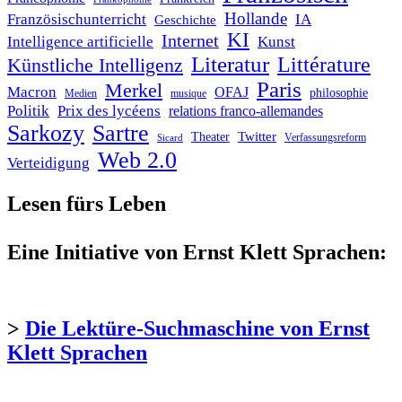
Hollande
Französischunterricht
IA
Geschichte
KI
Internet
Intelligence artificielle
Kunst
Literatur
Littérature
Künstliche Intelligenz
Paris
Merkel
Macron
OFAJ
philosophie
Medien
musique
Politik
Prix des lycéens
relations franco-allemandes
Sarkozy
Sartre
Twitter
Theater
Verfassungsreform
Sicard
Web 2.0
Verteidigung
Lesen fürs Leben
Eine Initiative von Ernst Klett Sprachen:
>
Die Lektüre-Suchmaschine von Ernst
Klett Sprachen