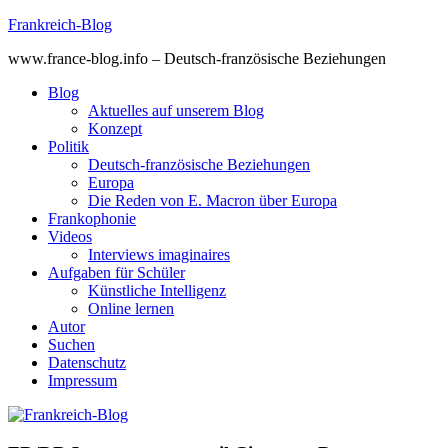
Skip
Frankreich-Blog
to
www.france-blog.info – Deutsch-französische Beziehungen
content
Blog
Aktuelles auf unserem Blog
Konzept
Politik
Deutsch-französische Beziehungen
Europa
Die Reden von E. Macron über Europa
Frankophonie
Videos
Interviews imaginaires
Aufgaben für Schüler
Künstliche Intelligenz
Online lernen
Autor
Suchen
Datenschutz
Impressum