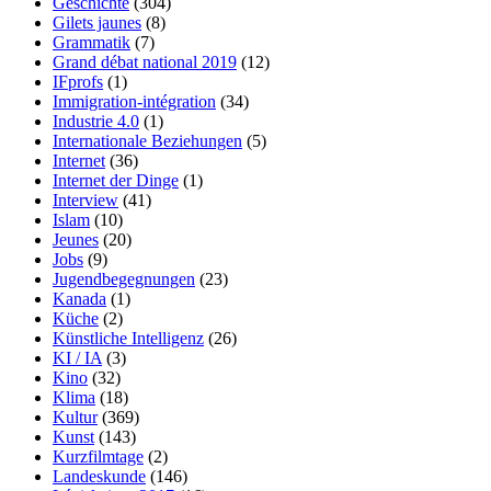
Geschichte
(304)
Gilets jaunes
(8)
Grammatik
(7)
Grand débat national 2019
(12)
IFprofs
(1)
Immigration-intégration
(34)
Industrie 4.0
(1)
Internationale Beziehungen
(5)
Internet
(36)
Internet der Dinge
(1)
Interview
(41)
Islam
(10)
Jeunes
(20)
Jobs
(9)
Jugendbegegnungen
(23)
Kanada
(1)
Küche
(2)
Künstliche Intelligenz
(26)
KI / IA
(3)
Kino
(32)
Klima
(18)
Kultur
(369)
Kunst
(143)
Kurzfilmtage
(2)
Landeskunde
(146)