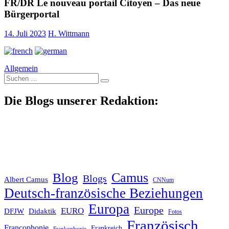
FR/DR Le nouveau portail Citoyen – Das neue
Bürgerportal
14. Juli 2023
H. Wittmann
Allgemein
Suche
nach:
Die Blogs unserer Redaktion:
Blog
Camus
Blogs
Albert Camus
CNNum
Deutsch-französische Beziehungen
Europa
Europe
EURO
DFJW
Didaktik
Fotos
Französisch
Francophonie
Frankreich
Frankophonie