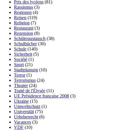
Prix des lycéens
(81)
Rassismus
(3)
Regionen
(4)
Reisen
(119)
Religion
(7)
Restaurant
(3)
Rezension
(8)
Schüleraustausch
(38)
Schulbücher
(30)
Schule
(140)
Sicherheit
(5)
Société
(1)
Sport
(21)
Stadtplanung
(10)
Terror
(1)
Terrorismus
(24)
Theater
(24)
Traité de l'Élysée
(11)
UE Présidence française 2008
(3)
Ukraine
(15)
Umweltschutz
(1)
Universität
(75)
Urheberrecht
(6)
Vacances
(3)
VDF
(10)