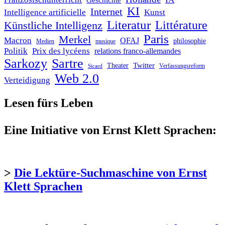
Geschichte
KI
Internet
Intelligence artificielle
Kunst
Literatur
Littérature
Künstliche Intelligenz
Paris
Merkel
Macron
OFAJ
philosophie
Medien
musique
Politik
Prix des lycéens
relations franco-allemandes
Sarkozy
Sartre
Twitter
Theater
Verfassungsreform
Sicard
Web 2.0
Verteidigung
Lesen fürs Leben
Eine Initiative von Ernst Klett Sprachen:
>
Die Lektüre-Suchmaschine von Ernst
Klett Sprachen