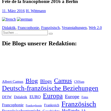
Fête de la francophonie 2016 à Berlin
11. März 2016
H. Wittmann
Didaktik
,
Francophonie
,
Französisch
,
Veranstaltungen
,
Web 2.0
Suche
nach:
Die Blogs unserer Redaktion:
Blog
Camus
Blogs
Albert Camus
CNNum
Deutsch-französische Beziehungen
Europa
Europe
EURO
DFJW
Didaktik
Fotos
Französisch
Francophonie
Frankreich
Frankophonie
Hollande
Französischunterricht
IA