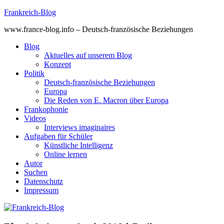
Skip
Frankreich-Blog
to
www.france-blog.info – Deutsch-französische Beziehungen
content
Blog
Aktuelles auf unserem Blog
Konzept
Politik
Deutsch-französische Beziehungen
Europa
Die Reden von E. Macron über Europa
Frankophonie
Videos
Interviews imaginaires
Aufgaben für Schüler
Künstliche Intelligenz
Online lernen
Autor
Suchen
Datenschutz
Impressum