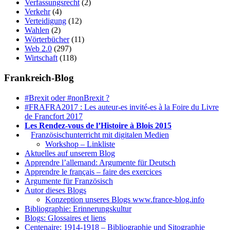
Verfassungsrecht
(2)
Verkehr
(4)
Verteidigung
(12)
Wahlen
(2)
Wörterbücher
(11)
Web 2.0
(297)
Wirtschaft
(118)
Frankreich-Blog
#Brexit oder #nonBrexit ?
#FRAFRA2017 : Les auteur-es invité-es à la Foire du Livre
de Francfort 2017
Les Rendez-vous de l’Histoire à Blois 2015
1.
Französischunterricht mit digitalen Medien
Workshop – Linkliste
Aktuelles auf unserem Blog
Apprendre l’allemand: Argumente für Deutsch
Apprendre le français – faire des exercices
Argumente für Französisch
Autor dieses Blogs
Konzeption unseres Blogs www.france-blog.info
Bibliographie: Erinnerungskultur
Blogs: Glossaires et liens
Centenaire: 1914-1918 – Bibliographie und Sitographie