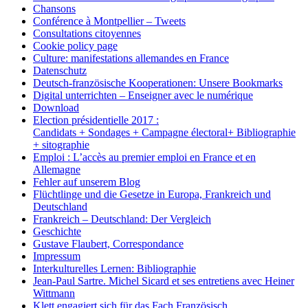
Chansons
Conférence à Montpellier – Tweets
Consultations citoyennes
Cookie policy page
Culture: manifestations allemandes en France
Datenschutz
Deutsch-französische Kooperationen: Unsere Bookmarks
Digital unterrichten – Enseigner avec le numérique
Download
Election présidentielle 2017 :
Candidats + Sondages + Campagne électoral+ Bibliographie
+ sitographie
Emploi : L’accès au premier emploi en France et en
Allemagne
Fehler auf unserem Blog
Flüchtlinge und die Gesetze in Europa, Frankreich und
Deutschland
Frankreich – Deutschland: Der Vergleich
Geschichte
Gustave Flaubert, Correspondance
Impressum
Interkulturelles Lernen: Bibliographie
Jean-Paul Sartre. Michel Sicard et ses entretiens avec Heiner
Wittmann
Klett engagiert sich für das Fach Französisch