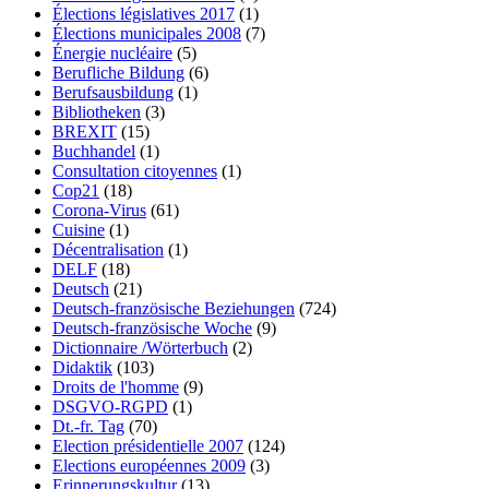
Élections législatives 2017
(1)
Élections municipales 2008
(7)
Énergie nucléaire
(5)
Berufliche Bildung
(6)
Berufsausbildung
(1)
Bibliotheken
(3)
BREXIT
(15)
Buchhandel
(1)
Consultation citoyennes
(1)
Cop21
(18)
Corona-Virus
(61)
Cuisine
(1)
Décentralisation
(1)
DELF
(18)
Deutsch
(21)
Deutsch-französische Beziehungen
(724)
Deutsch-französische Woche
(9)
Dictionnaire /Wörterbuch
(2)
Didaktik
(103)
Droits de l'homme
(9)
DSGVO-RGPD
(1)
Dt.-fr. Tag
(70)
Election présidentielle 2007
(124)
Elections européennes 2009
(3)
Erinnerungskultur
(13)