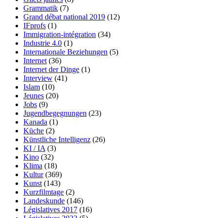
Grammatik
(7)
Grand débat national 2019
(12)
IFprofs
(1)
Immigration-intégration
(34)
Industrie 4.0
(1)
Internationale Beziehungen
(5)
Internet
(36)
Internet der Dinge
(1)
Interview
(41)
Islam
(10)
Jeunes
(20)
Jobs
(9)
Jugendbegegnungen
(23)
Kanada
(1)
Küche
(2)
Künstliche Intelligenz
(26)
KI / IA
(3)
Kino
(32)
Klima
(18)
Kultur
(369)
Kunst
(143)
Kurzfilmtage
(2)
Landeskunde
(146)
Législatives 2017
(16)