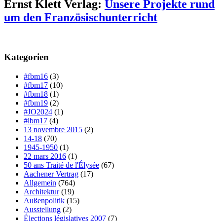
Ernst Klett Verlag:
Unsere Projekte rund
um den Französischunterricht
Kategorien
#fbm16
(3)
#fbm17
(10)
#fbm18
(1)
#fbm19
(2)
#JO2024
(1)
#lbm17
(4)
13 novembre 2015
(2)
14-18
(70)
1945-1950
(1)
22 mars 2016
(1)
50 ans Traité de l'Élysée
(67)
Aachener Vertrag
(17)
Allgemein
(764)
Architektur
(19)
Außenpolitik
(15)
Ausstellung
(2)
Élections législatives 2007
(7)