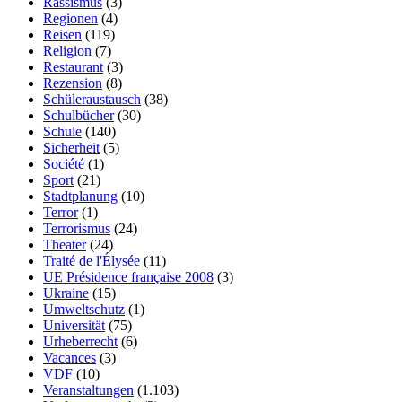
Rassismus
(3)
Regionen
(4)
Reisen
(119)
Religion
(7)
Restaurant
(3)
Rezension
(8)
Schüleraustausch
(38)
Schulbücher
(30)
Schule
(140)
Sicherheit
(5)
Société
(1)
Sport
(21)
Stadtplanung
(10)
Terror
(1)
Terrorismus
(24)
Theater
(24)
Traité de l'Élysée
(11)
UE Présidence française 2008
(3)
Ukraine
(15)
Umweltschutz
(1)
Universität
(75)
Urheberrecht
(6)
Vacances
(3)
VDF
(10)
Veranstaltungen
(1.103)