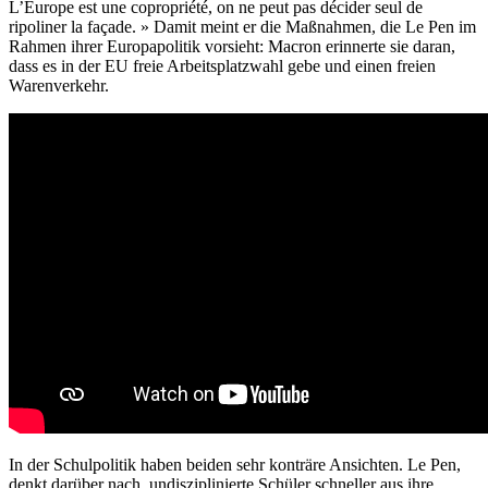
L’Europe est une copropriété, on ne peut pas décider seul de
ripoliner la façade. » Damit meint er die Maßnahmen, die Le Pen im
Rahmen ihrer Europapolitik vorsieht: Macron erinnerte sie daran,
dass es in der EU freie Arbeitsplatzwahl gebe und einen freien
Warenverkehr.
In der Schulpolitik haben beiden sehr konträre Ansichten. Le Pen,
denkt darüber nach, undisziplinierte Schüler schneller aus ihre