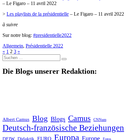
– Le Figaro – 11 avril 2022
>
Les playlists de la présidentielle
– Le Figaro – 11 avril 2022
à suivre
Sur notre blog:
#presidentielle2022
Allgemein
,
Présidentielle 2022
«
1
2
3
»
Suche
nach:
Die Blogs unserer Redaktion:
Blog
Camus
Blogs
Albert Camus
CNNum
Deutsch-französische Beziehungen
Europa
Europe
EURO
DFJW
Didaktik
Fotos