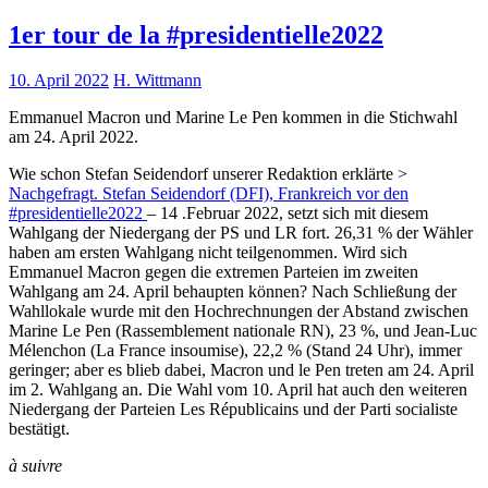
1er tour de la #presidentielle2022
10. April 2022
H. Wittmann
Emmanuel Macron und Marine Le Pen kommen in die Stichwahl
am 24. April 2022.
Wie schon Stefan Seidendorf unserer Redaktion erklärte >
Nachgefragt. Stefan Seidendorf (DFI), Frankreich vor den
#presidentielle2022
– 14 .Februar 2022, setzt sich mit diesem
Wahlgang der Niedergang der PS und LR fort. 26,31 % der Wähler
haben am ersten Wahlgang nicht teilgenommen. Wird sich
Emmanuel Macron gegen die extremen Parteien im zweiten
Wahlgang am 24. April behaupten können? Nach Schließung der
Wahllokale wurde mit den Hochrechnungen der Abstand zwischen
Marine Le Pen (Rassemblement nationale RN), 23 %, und Jean-Luc
Mélenchon (La France insoumise), 22,2 % (Stand 24 Uhr), immer
geringer; aber es blieb dabei, Macron und le Pen treten am 24. April
im 2. Wahlgang an. Die Wahl vom 10. April hat auch den weiteren
Niedergang der Parteien Les Républicains und der Parti socialiste
bestätigt.
à suivre