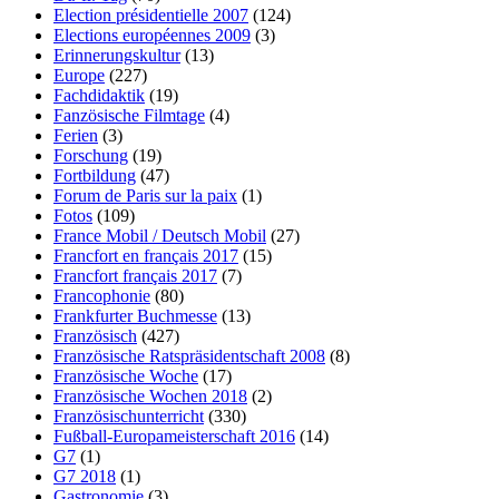
Election présidentielle 2007
(124)
Elections européennes 2009
(3)
Erinnerungskultur
(13)
Europe
(227)
Fachdidaktik
(19)
Fanzösische Filmtage
(4)
Ferien
(3)
Forschung
(19)
Fortbildung
(47)
Forum de Paris sur la paix
(1)
Fotos
(109)
France Mobil / Deutsch Mobil
(27)
Francfort en français 2017
(15)
Francfort français 2017
(7)
Francophonie
(80)
Frankfurter Buchmesse
(13)
Französisch
(427)
Französische Ratspräsidentschaft 2008
(8)
Französische Woche
(17)
Französische Wochen 2018
(2)
Französischunterricht
(330)
Fußball-Europameisterschaft 2016
(14)
G7
(1)
G7 2018
(1)
Gastronomie
(3)