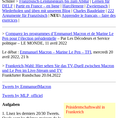
Schüler >
Französisch-Leistungskurs bis zum Abitur
|
Lernen für
DELF
|
Partir en France – en ligne
|
Harcèlement
|
Zweierpasch
|
Wiederholen und üben mit unserem Blog
|
Charles Baudelaire
|
222
Argumente für Französisch
|
NEU:
Apprendre le français – faire des
exercices
|
>
Comparez les programmes d’Emmanuel Macron et de Marine Le
Pen pour l’élection présidentielle
– Par Les Décodeurs et Service
politique – LE MONDE, 11 avril 2022
Le débat :
Emmanuel Macron – Marine Le Pen – TFI
, mercredi 20
avril 2022, 21 h
>
Frankreich-Wahl: Hier sehen Sie das TV-Duell zwischen Macron
und Le Pen im Live-Stream und TV
Frankfurter Rundschau 20.04.2022
Tweets by EmmanuelMacron
Tweets by MLP_officiel
Aufgaben
Präsidentschaftswahl in
Frankreich
1. Lisez les derniers 20/30 Tweets.