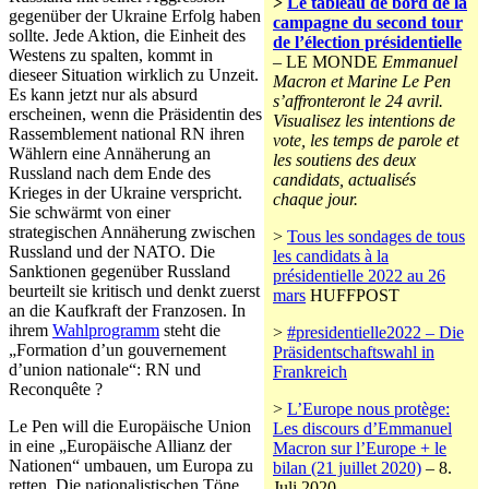
>
Le tableau de bord de la
gegenüber der Ukraine Erfolg haben
campagne du second tour
sollte. Jede Aktion, die Einheit des
de l’élection présidentielle
Westens zu spalten, kommt in
– LE MONDE
Emmanuel
dieseer Situation wirklich zu Unzeit.
Macron et Marine Le Pen
Es kann jetzt nur als absurd
s’affronteront le 24 avril.
erscheinen, wenn die Präsidentin des
Visualisez les intentions de
Rassemblement national RN ihren
vote, les temps de parole et
Wählern eine Annäherung an
les soutiens des deux
Russland nach dem Ende des
candidats, actualisés
Krieges in der Ukraine verspricht.
chaque jour.
Sie schwärmt von einer
strategischen Annäherung zwischen
>
Tous les sondages de tous
Russland und der NATO. Die
les candidats à la
Sanktionen gegenüber Russland
présidentielle 2022 au 26
beurteilt sie kritisch und denkt zuerst
mars
HUFFPOST
an die Kaufkraft der Franzosen. In
ihrem
Wahlprogramm
steht die
>
#presidentielle2022 – Die
„Formation d’un gouvernement
Präsidentschaftswahl in
d’union nationale“: RN und
Frankreich
Reconquête ?
>
L’Europe nous protège:
Le Pen will die Europäische Union
Les discours d’Emmanuel
in eine „Europäische Allianz der
Macron sur l’Europe + le
Nationen“ umbauen, um Europa zu
bilan (21 juillet 2020)
– 8.
retten. Die nationalistischen Töne
Juli 2020