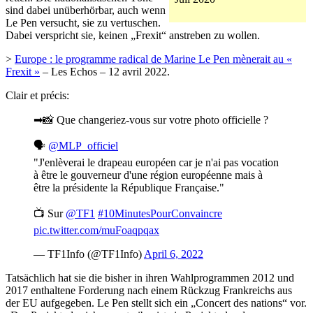
sind dabei unüberhörbar, auch wenn
Le Pen versucht, sie zu vertuschen.
Dabei verspricht sie, keinen „Frexit“ anstreben zu wollen.
>
Europe : le programme radical de Marine Le Pen mènerait au «
Frexit »
– Les Echos – 12 avril 2022.
Clair et précis:
➡📸 Que changeriez-vous sur votre photo officielle ?
🗣️
@MLP_officiel
"J'enlèverai le drapeau européen car je n'ai pas vocation
à être le gouverneur d'une région européenne mais à
être la présidente la République Française."
📺 Sur
@TF1
#10MinutesPourConvaincre
pic.twitter.com/muFoaqpqax
— TF1Info (@TF1Info)
April 6, 2022
Tatsächlich hat sie die bisher in ihren Wahlprogrammen 2012 und
2017 enthaltene Forderung nach einem Rückzug Frankreichs aus
der EU aufgegeben. Le Pen stellt sich ein „Concert des nations“ vor.