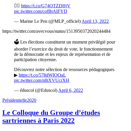
👉🏻
https://t.co/G74OTZDHjV
pic.twitter.com/cofBtAIFYD
— Marine Le Pen (@MLP_officiel)
April 13, 2022
https://twitter.com/avecvous/status/1513950372020244484
🗳 Les élections constituent un moment privilégié pour
aborder l’exercice du droit de vote, le fonctionnement
de la démocratie et les enjeux de représentation et de
participation citoyenne.
Découvrez notre sélection de ressources pédagogiques
▶
https://t.co/578dWIOOaL
pic.twitter.com/n8iXVUcrXH
— éduscol (@Eduscol)
April 6, 2022
Présidentielle2020
Le Colloque du Groupe d’études
sartriennes à Paris 2022