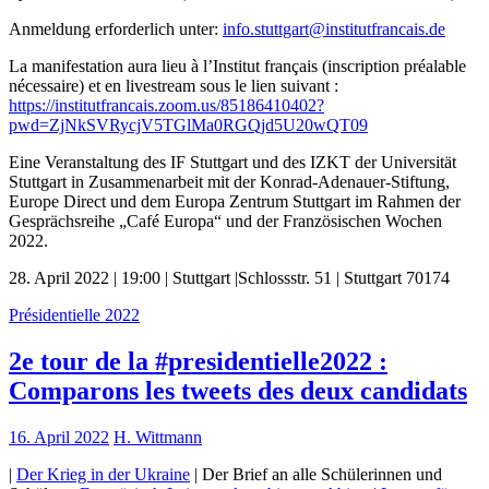
Anmeldung erforderlich unter:
info.stuttgart@institutfrancais.de
La manifestation aura lieu à l’Institut français (inscription préalable
nécessaire) et en livestream sous le lien suivant :
https://institutfrancais.zoom.us/85186410402?
pwd=ZjNkSVRycjV5TGlMa0RGQjd5U20wQT09
Eine Veranstaltung des IF Stuttgart und des IZKT der Universität
Stuttgart in Zusammenarbeit mit der Konrad-Adenauer-Stiftung,
Europe Direct und dem Europa Zentrum Stuttgart im Rahmen der
Gesprächsreihe „Café Europa“ und der Französischen Wochen
2022.
28. April 2022 | 19:00 | Stuttgart |Schlossstr. 51 | Stuttgart 70174
Présidentielle 2022
2e tour de la #presidentielle2022 :
Comparons les tweets des deux candidats
16. April 2022
H. Wittmann
|
Der Krieg in der Ukraine
| Der Brief an alle Schülerinnen und