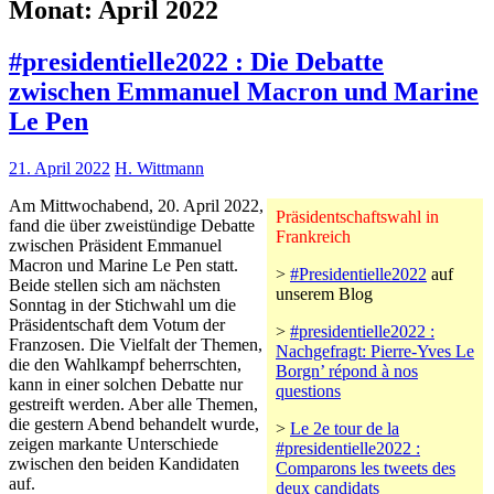
Monat:
April 2022
#presidentielle2022 : Die Debatte
zwischen Emmanuel Macron und Marine
Le Pen
21. April 2022
H. Wittmann
Am Mittwochabend, 20. April 2022,
Präsidentschaftswahl in
fand die über zweistündige Debatte
Frankreich
zwischen Präsident Emmanuel
Macron und Marine Le Pen statt.
>
#Presidentielle2022
auf
Beide stellen sich am nächsten
unserem Blog
Sonntag in der Stichwahl um die
Präsidentschaft dem Votum der
>
#presidentielle2022 :
Franzosen. Die Vielfalt der Themen,
Nachgefragt: Pierre-Yves Le
die den Wahlkampf beherrschten,
Borgn’ répond à nos
kann in einer solchen Debatte nur
questions
gestreift werden. Aber alle Themen,
die gestern Abend behandelt wurde,
>
Le 2e tour de la
zeigen markante Unterschiede
#presidentielle2022 :
zwischen den beiden Kandidaten
Comparons les tweets des
auf.
deux candidats