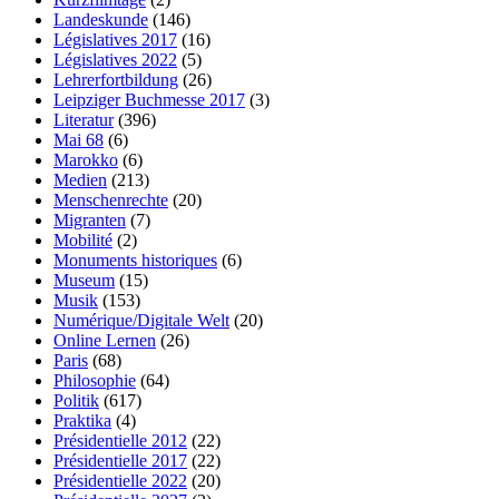
Landeskunde
(146)
Législatives 2017
(16)
Législatives 2022
(5)
Lehrerfortbildung
(26)
Leipziger Buchmesse 2017
(3)
Literatur
(396)
Mai 68
(6)
Marokko
(6)
Medien
(213)
Menschenrechte
(20)
Migranten
(7)
Mobilité
(2)
Monuments historiques
(6)
Museum
(15)
Musik
(153)
Numérique/Digitale Welt
(20)
Online Lernen
(26)
Paris
(68)
Philosophie
(64)
Politik
(617)
Praktika
(4)
Présidentielle 2012
(22)
Présidentielle 2017
(22)
Présidentielle 2022
(20)