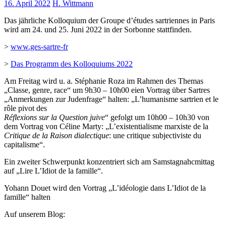
16. April 2022
H. Wittmann
Das jährliche Kolloquium der Groupe d’études sartriennes in Paris
wird am 24. und 25. Juni 2022 in der Sorbonne stattfinden.
>
www.ges-sartre-fr
>
Das Programm des Kolloquiums 2022
Am Freitag wird u. a. Stéphanie Roza im Rahmen des Themas
„Classe, genre, race“ um 9h30 – 10h00 eien Vortrag über Sartres
„Anmerkungen zur Judenfrage“ halten: „L’humanisme sartrien et le
rôle pivot des
Réflexions sur la Question juive
“ gefolgt um 10h00 – 10h30 von
dem Vortrag von Céline Marty: „L’existentialisme marxiste de la
Critique de la Raison dialectique
: une critique subjectiviste du
capitalisme“.
Ein zweiter Schwerpunkt konzentriert sich am Samstagnahcmittag
auf „Lire L’Idiot de la famille“.
Yohann Douet wird den Vortrag „L’idéologie dans L’Idiot de la
famille“ halten
Auf unserem Blog: