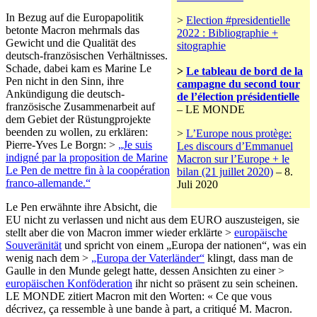
In Bezug auf die Europapolitik
>
Election #presidentielle
betonte Macron mehrmals das
2022 : Bibliographie +
Gewicht und die Qualität des
sitographie
deutsch-französischen Verhältnisses.
Schade, dabei kam es Marine Le
>
Le tableau de bord de la
Pen nicht in den Sinn, ihre
campagne du second tour
Ankündigung die deutsch-
de l’élection présidentielle
französische Zusammenarbeit auf
– LE MONDE
dem Gebiet der Rüstungprojekte
beenden zu wollen, zu erklären:
>
L’Europe nous protège:
Pierre-Yves Le Borgn: >
„Je suis
Les discours d’Emmanuel
indigné par la proposition de Marine
Macron sur l’Europe + le
Le Pen de mettre fin à la coopération
bilan (21 juillet 2020)
– 8.
franco-allemande.“
Juli 2020
Le Pen erwähnte ihre Absicht, die
EU nicht zu verlassen und nicht aus dem EURO auszusteigen, sie
stellt aber die von Macron immer wieder erklärte >
europäische
Souveränität
und spricht von einem „Europa der nationen“, was ein
wenig nach dem >
„Europa der Vaterländer“
klingt, dass man de
Gaulle in den Munde gelegt hatte, dessen Ansichten zu einer >
europäischen Konföderation
ihr nicht so präsent zu sein scheinen.
LE MONDE zitiert Macron mit den Worten: « Ce que vous
décrivez, ça ressemble à une bande à part, a critiqué M. Macron.