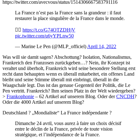
https://twitter.com/avecvous/status/1514306667583791116
La France n’est pas la France sans la grandeur : il faut
restaurer la place singulière de la France dans le monde.
👉🏻
https://t.co/G74OTZDHjV
pic.twitter.com/u6yYPLnw50
— Marine Le Pen (@MLP_officiel)
April 14, 2022
Was will sie damit sagen? Abschottung? Isolation, Nationalismus,
Frankreich den Franzosen zurückgeben…? Nein, ihr Konzept ist
veraltet und überholt, Frankreich wird seine besondere Stellung erst
recht dann behaupten wenn es überall mitarbeitet, ein offenes Land
bleibt und seine Stimme überall mit einbringt, überall in die
Waagschale legt. Das ist das genaue Gegenteil der Politik, die Le
Pen vertritt. Frankreich? Ihm seinen Platz in der Welt wiedergeben?
>
Frankophonie
– 62 Artikel auf unserem Blog. Oder der
CNCDH
?
Oder die 4000 Artikel auf unserem Blog?
Deutschland ? „Mondialiste“ La France indépendante ?
Dimanche 24 avril, vous aurez à faire un choix décisif
entre le déclin de la France, privée de toute vision
stratégique, et l’indépendance de la France.