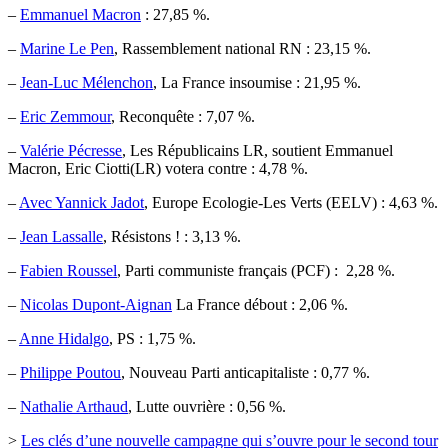
–
Emmanuel Macron
: 27,85 %.
–
Marine Le Pen
, Rassemblement national RN : 23,15 %.
–
Jean-Luc Mélenchon
, La France insoumise : 21,95 %.
–
Eric Zemmour
, Reconquête : 7,07 %.
–
Valérie Pécresse
, Les Républicains LR, soutient Emmanuel
Macron, Eric Ciotti(LR) votera contre : 4,78 %.
–
Avec Yannick Jadot
, Europe Ecologie-Les Verts (EELV) : 4,63 %.
–
Jean Lassalle
, Résistons ! : 3,13 %.
–
Fabien Roussel
, Parti communiste français (PCF) : 2,28 %.
–
Nicolas Dupont-Aignan
La France débout : 2,06 %.
–
Anne Hidalgo
, PS : 1,75 %.
–
Philippe Poutou
, Nouveau Parti anticapitaliste : 0,77 %.
–
Nathalie Arthaud
, Lutte ouvrière : 0,56 %.
>
Les clés d’une nouvelle campagne qui s’ouvre pour le second tour