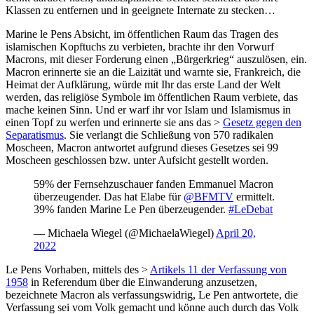
Klassen zu entfernen und in geeignete Internate zu stecken…
Marine le Pens Absicht, im öffentlichen Raum das Tragen des
islamischen Kopftuchs zu verbieten, brachte ihr den Vorwurf
Macrons, mit dieser Forderung einen „Bürgerkrieg“ auszulösen, ein.
Macron erinnerte sie an die Laizität und warnte sie, Frankreich, die
Heimat der Aufklärung, würde mit Ihr das erste Land der Welt
werden, das religiöse Symbole im öffentlichen Raum verbiete, das
mache keinen Sinn. Und er warf ihr vor Islam und Islamismus in
einen Topf zu werfen und erinnerte sie ans das >
Gesetz gegen den
Separatismus
. Sie verlangt die Schließung von 570 radikalen
Moscheen, Macron antwortet aufgrund dieses Gesetzes sei 99
Moscheen geschlossen bzw. unter Aufsicht gestellt worden.
59% der Fernsehzuschauer fanden Emmanuel Macron
überzeugender. Das hat Elabe für
@BFMTV
ermittelt.
39% fanden Marine Le Pen überzeugender.
#LeDebat
— Michaela Wiegel (@MichaelaWiegel)
April 20,
2022
Le Pens Vorhaben, mittels des >
Artikels 11 der Verfassung von
1958
in Referendum über die Einwanderung anzusetzen,
bezeichnete Macron als verfassungswidrig, Le Pen antwortete, die
Verfassung sei vom Volk gemacht und könne auch durch das Volk