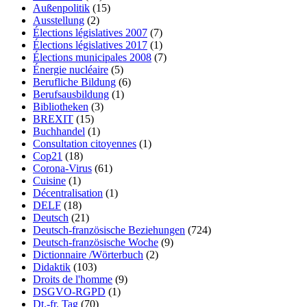
Außenpolitik
(15)
Ausstellung
(2)
Élections législatives 2007
(7)
Élections législatives 2017
(1)
Élections municipales 2008
(7)
Énergie nucléaire
(5)
Berufliche Bildung
(6)
Berufsausbildung
(1)
Bibliotheken
(3)
BREXIT
(15)
Buchhandel
(1)
Consultation citoyennes
(1)
Cop21
(18)
Corona-Virus
(61)
Cuisine
(1)
Décentralisation
(1)
DELF
(18)
Deutsch
(21)
Deutsch-französische Beziehungen
(724)
Deutsch-französische Woche
(9)
Dictionnaire /Wörterbuch
(2)
Didaktik
(103)
Droits de l'homme
(9)
DSGVO-RGPD
(1)
Dt.-fr. Tag
(70)