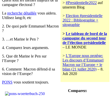
Quels sont les thèmes majeurs de la
>
#Presidentielle2022
auf
campagne électoral ?
unserem Blog
La
recherche détaillée
vous aidera.
>
Election #presidentielle
Utilisez lang:fr, etc
2022 : Bibliographie +
sitographie
2. De quoi parle Emmanuel Macron
?
>
Le tableau de bord de la
campagne du second tour
3. …et Marine le Pen ?
de l’élection présidentielle
– LE MONDE
4. Comparez leurs arguments.
>
L’Europe nous protège:
5. Que dit Marine le Pen sur
Les discours d’Emmanuel
l’Europe ?
Macron sur l’Europe + le
6. Comment Macron défend-il sa
bilan (21 juillet 2020)
– 8.
vision de l’Europe?
Juli 2020
PONS
vous soutient toujours.
Comparez: