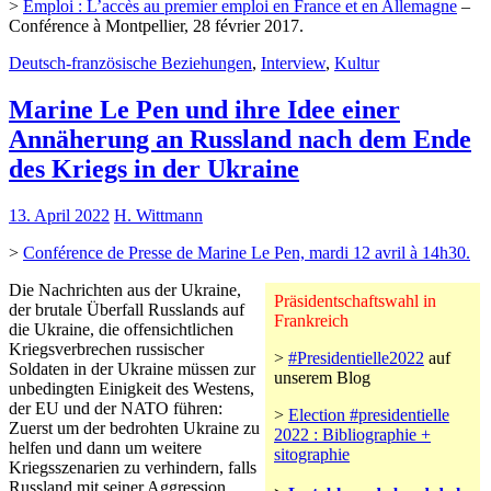
>
Emploi : L’accès au premier emploi en France et en Allemagne
–
Conférence à Montpellier, 28 février 2017.
Deutsch-französische Beziehungen
,
Interview
,
Kultur
Marine Le Pen und ihre Idee einer
Annäherung an Russland nach dem Ende
des Kriegs in der Ukraine
13. April 2022
H. Wittmann
>
Conférence de Presse de Marine Le Pen, mardi 12 avril à 14h30.
Die Nachrichten aus der Ukraine,
Präsidentschaftswahl in
der brutale Überfall Russlands auf
Frankreich
die Ukraine, die offensichtlichen
Kriegsverbrechen russischer
>
#Presidentielle2022
auf
Soldaten in der Ukraine müssen zur
unserem Blog
unbedingten Einigkeit des Westens,
der EU und der NATO führen:
>
Election #presidentielle
Zuerst um der bedrohten Ukraine zu
2022 : Bibliographie +
helfen und dann um weitere
sitographie
Kriegsszenarien zu verhindern, falls
Russland mit seiner Aggression