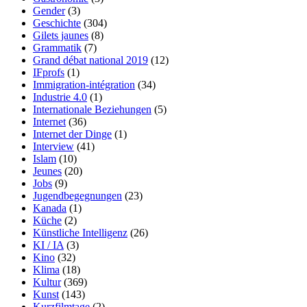
Gender
(3)
Geschichte
(304)
Gilets jaunes
(8)
Grammatik
(7)
Grand débat national 2019
(12)
IFprofs
(1)
Immigration-intégration
(34)
Industrie 4.0
(1)
Internationale Beziehungen
(5)
Internet
(36)
Internet der Dinge
(1)
Interview
(41)
Islam
(10)
Jeunes
(20)
Jobs
(9)
Jugendbegegnungen
(23)
Kanada
(1)
Küche
(2)
Künstliche Intelligenz
(26)
KI / IA
(3)
Kino
(32)
Klima
(18)
Kultur
(369)
Kunst
(143)
Kurzfilmtage
(2)