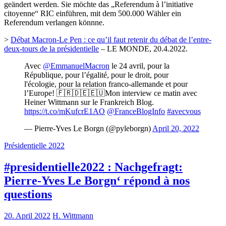
geändert werden. Sie möchte das „Referendum à l’initiative
citoyenne“ RIC einführen, mit dem 500.000 Wähler ein
Referendum verlangen könnne.
>
Débat Macron-Le Pen : ce qu’il faut retenir du débat de l’entre-
deux-tours de la présidentielle
– LE MONDE, 20.4.2022.
Avec
@EmmanuelMacron
le 24 avril, pour la
République, pour l’égalité, pour le droit, pour
l'écologie, pour la relation franco-allemande et pour
l’Europe! 🇫🇷🇩🇪🇪🇺Mon interview ce matin avec
Heiner Wittmann sur le Frankreich Blog.
https://t.co/mKufcrE1AO
@FranceBlogInfo
#avecvous
— Pierre-Yves Le Borgn (@pyleborgn)
April 20, 2022
Présidentielle 2022
#presidentielle2022 : Nachgefragt:
Pierre-Yves Le Borgn‘ répond à nos
questions
20. April 2022
H. Wittmann