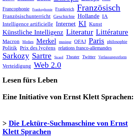
Französisch
Francophonie
Frankreich
Frankophonie
Hollande
Französischunterricht
IA
Geschichte
KI
Internet
Intelligence artificielle
Kunst
Literatur
Littérature
Künstliche Intelligenz
Paris
Merkel
Macron
OFAJ
philosophie
Medien
musique
Politik
Prix des lycéens
relations franco-allemandes
Sarkozy
Sartre
Twitter
Theater
Verfassungsreform
Sicard
Web 2.0
Verteidigung
Lesen fürs Leben
Eine Initiative von Ernst Klett Sprachen:
>
Die Lektüre-Suchmaschine von Ernst
Klett Sprachen