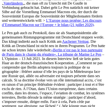
„
Vaterländern
„, die man oft zu Unrecht mit De Gaulle in
Verbindung gebracht hat. Dabei geht Le Pen natürlich mit keiner
Silbe auf die Vorstellung Emmanuel Macrons ein, der durch die
Souveränität Europas die Souveränität der Mitgliedsstaaten fördern
und weiterentwickeln will: >
L’Europe nous protège: Les discours
d’Emmanuel Macron sur l’Europe + le bilan (21 juillet 2020)
.
Le Pen gab auch zu Protokoll, dass sie als Staatspräsidentin alle
gemeinsamen Rüstungsprogramme mit Deutschland stoppen werde.
Das klingt indirekt auch nach Kritik am
Aachener Vertrag
. Die
Kritik an Deutschland ist nicht neu in ihrem Programm. Le Pen hatte
sie schon letztes Jahr wiederholt:
«Berlin n’est pas le bon partenaire
de Paris dans le champ du régalien». La tribune de Marine Le Pen
–
L’Opinion – 13 Juli 2021. In diesem Interview ließ sie kein gutes
Haar an der deutsch-französischen Kooperation. „Comment ne pas
comprendre que Berlin adoptera toujours la politique de sa
géographie : fédérer autour d’elle les pays de la Mitteleuropa face
une Russie qui, alliée ou adversaire est toujours présente dans ses
calculs. Si sa doctrine évolue vers un rôle international accru, c’est
en raison d’un principe fédéraliste évident : participer à tout et n’être
exclu de rien. A l’Otan, dans l’Union européenne, dans certains
conflits, dans les drones, l’espace, l’aviation de combat, les systèmes
terrestres, Berlin déroule la même stratégie : participer d’abord,
s’imposer ensuite, diriger enfin. Face à cela, Paris cède par
sentiment, par altruisme, par
lâcheté.“ („Wie könnte man nicht