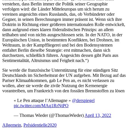
verstehen, dass Berlin immer die Politik seiner Geographie
verfolgen wird: die Länder Mitteleuropas um sich herum zu
vereinen angesichts eines Russlands, das, ob Verbündeter oder
Gegner, in seinen Berechnungen immer präsent ist. Wenn sich ihre
Doktrin in Richtung einer größeren internationalen Rolle entwickelt,
dann aufgrund eines klaren föderalistischen Prinzips: an allem
teilhaben und von nichts ausgeschlossen sein. In der NATO, in der
Europäischen Union, in bestimmten Konflikten, bei Drohnen, im
Weltraum, in der Kampffliegerei und bei den Bodensystemen
entfaltet Berlin dieselbe Strategie: erst mitmachen, dann sich
durchsetzen, schließlich führen. Angesichts dessen gibt Paris aus
Sentimentalität, Altruismus und Feigheit nach.“)
Sie werde die französische Unterstützung für eine ständigen Sitz
Deutschlands im Sicherheitsrat der UN aufgeben. Mit Bezug auf das
Pariser Klimaabkommen, gab Le Pen an, es nicht verlassen zu
wollen, aber sie werde die zivile Nutzung der Kernenergie
vorantreiben, um Frankreich von den fossilen Brennstoffen zu lösen
« Le Pen attaque l’Allemagne »
@derspiegel
pic.twitter.com/MAq1RrNtPO
— Thomas Wieder (@ThomasWieder)
April 13, 2022
Allgemein
,
Présidentielle2020