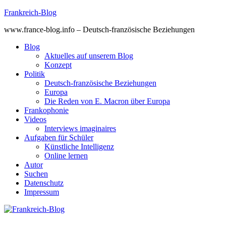
Skip
Frankreich-Blog
to
www.france-blog.info – Deutsch-französische Beziehungen
content
Blog
Aktuelles auf unserem Blog
Konzept
Politik
Deutsch-französische Beziehungen
Europa
Die Reden von E. Macron über Europa
Frankophonie
Videos
Interviews imaginaires
Aufgaben für Schüler
Künstliche Intelligenz
Online lernen
Autor
Suchen
Datenschutz
Impressum