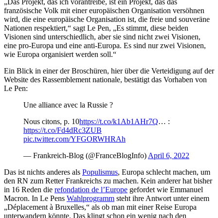
„Das Projekt, das ich vorantreibe, ist ein Projekt, das das
französische Volk mit einer europäischen Organisation versöhnen
wird, die eine europäische Organisation ist, die freie und souveräne
Nationen respektiert,“ sagt Le Pen, „Es stimmt, diese beiden
Visionen sind unterschiedlich, aber sie sind nicht zwei Visionen,
eine pro-Europa und eine anti-Europa. Es sind nur zwei Visionen,
wie Europa organisiert werden soll.“
Ein Blick in einer der Broschüren, hier über die Verteidigung auf der
Website des Rassemblement nationale, bestätigt das Vorhaben von
Le Pen:
Une alliance avec la Russie ?
Nous citons, p. 10
https://t.co/k1Ab1AHr7Q
… :
https://t.co/Fd4dRc3ZUB
pic.twitter.com/YFGORWHRAh
— Frankreich-Blog (@FranceBlogInfo)
April 6, 2022
Das ist nichts anderes als
Populismus
, Europa schlecht machen, um
den RN zum Retter Frankreichs zu machen. Kein anderer hat bisher
in 16 Reden die
refondation de l’Europe
gefordet wie Emmanuel
Macron. In Le Pens
Wahlprogramm
steht ihre Antwort unter einem
„Déplacement à Bruxelles,“ als ob man mit einer Reise Europa
unterwandern könnte. Das klingt schon ein wenig nach den