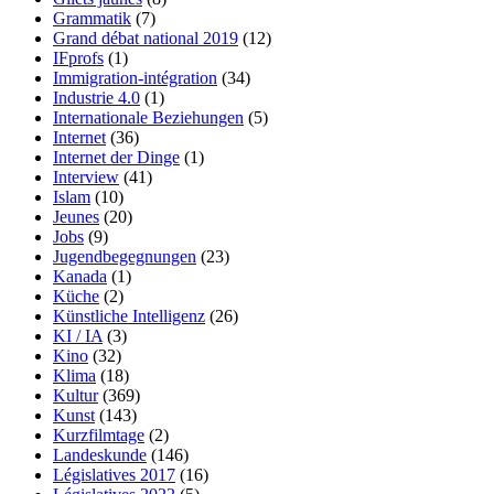
Grammatik
(7)
Grand débat national 2019
(12)
IFprofs
(1)
Immigration-intégration
(34)
Industrie 4.0
(1)
Internationale Beziehungen
(5)
Internet
(36)
Internet der Dinge
(1)
Interview
(41)
Islam
(10)
Jeunes
(20)
Jobs
(9)
Jugendbegegnungen
(23)
Kanada
(1)
Küche
(2)
Künstliche Intelligenz
(26)
KI / IA
(3)
Kino
(32)
Klima
(18)
Kultur
(369)
Kunst
(143)
Kurzfilmtage
(2)
Landeskunde
(146)
Législatives 2017
(16)