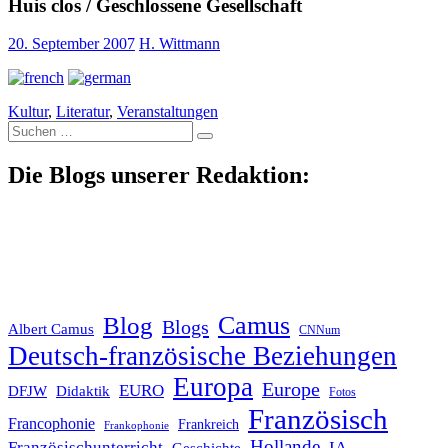
Huis clos / Geschlossene Gesellschaft
20. September 2007
H. Wittmann
Kultur
,
Literatur
,
Veranstaltungen
Suche
nach:
Die Blogs unserer Redaktion:
Blog
Camus
Blogs
Albert Camus
CNNum
Deutsch-französische Beziehungen
Europa
Europe
EURO
DFJW
Didaktik
Fotos
Französisch
Francophonie
Frankreich
Frankophonie
Hollande
Französischunterricht
IA