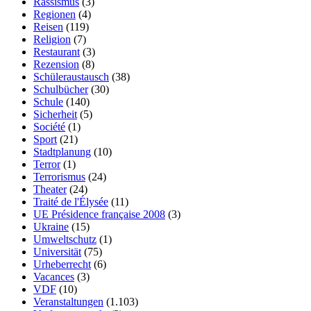
Rassismus
(3)
Regionen
(4)
Reisen
(119)
Religion
(7)
Restaurant
(3)
Rezension
(8)
Schüleraustausch
(38)
Schulbücher
(30)
Schule
(140)
Sicherheit
(5)
Société
(1)
Sport
(21)
Stadtplanung
(10)
Terror
(1)
Terrorismus
(24)
Theater
(24)
Traité de l'Élysée
(11)
UE Présidence française 2008
(3)
Ukraine
(15)
Umweltschutz
(1)
Universität
(75)
Urheberrecht
(6)
Vacances
(3)
VDF
(10)
Veranstaltungen
(1.103)