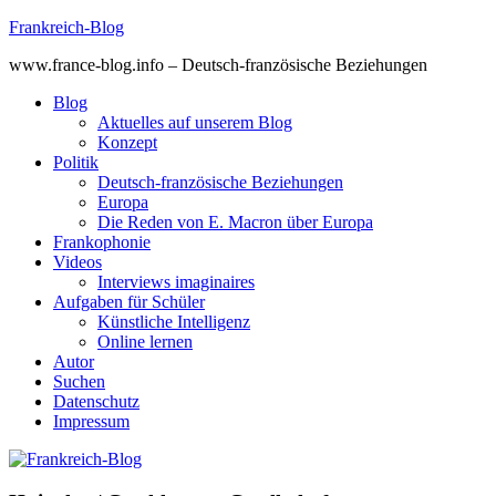
Skip
Frankreich-Blog
to
www.france-blog.info – Deutsch-französische Beziehungen
content
Blog
Aktuelles auf unserem Blog
Konzept
Politik
Deutsch-französische Beziehungen
Europa
Die Reden von E. Macron über Europa
Frankophonie
Videos
Interviews imaginaires
Aufgaben für Schüler
Künstliche Intelligenz
Online lernen
Autor
Suchen
Datenschutz
Impressum