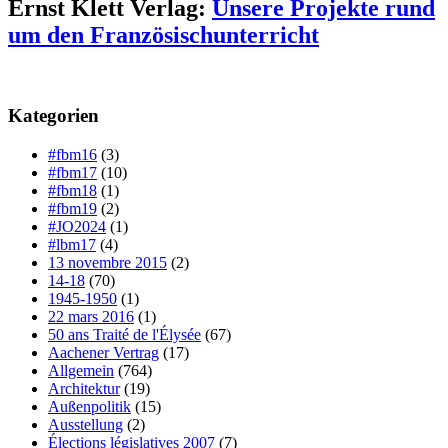
Ernst Klett Verlag:
Unsere Projekte rund
um den Französischunterricht
Kategorien
#fbm16
(3)
#fbm17
(10)
#fbm18
(1)
#fbm19
(2)
#JO2024
(1)
#lbm17
(4)
13 novembre 2015
(2)
14-18
(70)
1945-1950
(1)
22 mars 2016
(1)
50 ans Traité de l'Élysée
(67)
Aachener Vertrag
(17)
Allgemein
(764)
Architektur
(19)
Außenpolitik
(15)
Ausstellung
(2)
Élections législatives 2007
(7)