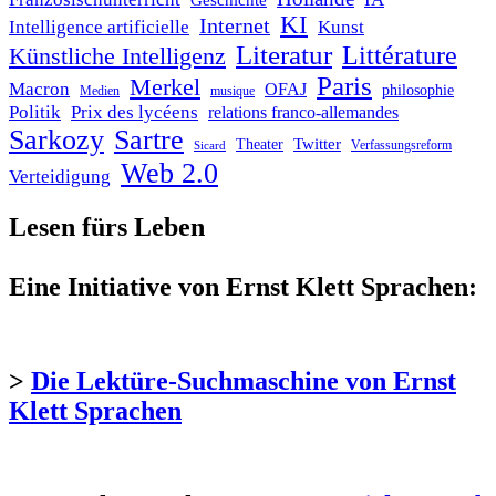
Geschichte
KI
Internet
Intelligence artificielle
Kunst
Literatur
Littérature
Künstliche Intelligenz
Paris
Merkel
Macron
OFAJ
philosophie
Medien
musique
Politik
Prix des lycéens
relations franco-allemandes
Sarkozy
Sartre
Twitter
Theater
Verfassungsreform
Sicard
Web 2.0
Verteidigung
Lesen fürs Leben
Eine Initiative von Ernst Klett Sprachen:
>
Die Lektüre-Suchmaschine von Ernst
Klett Sprachen