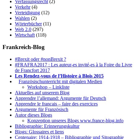
Verfassungsrecht
(2)
Verkehr
(4)
Verteidigung
(12)
Wahlen
(2)
Wörterbücher
(11)
Web 2.0
(297)
Wirtschaft
(118)
Frankreich-Blog
#Brexit oder #nonBrexit ?
#FRAFRA2017 : Les auteur-es invité-es à la Foire du Livre
de Francfort 2017
Les Rendez-vous de l’Histoire à Blois 2015
1.
Französischunterricht mit digitalen Medien
Workshop – Linkliste
Aktuelles auf unserem Blog
Apprendre l’allemand: Argumente für Deutsch
Apprendre le français – faire des exercices
Argumente für Französisch
Autor dieses Blogs
Konzeption unseres Blogs www.france-blog.info
Bibliographie: Erinnerungskultur
Blogs: Glossaires et liens
Centenaire: 1914-1918 – Bibliographie und Sitographie