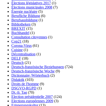
Élections législatives 2017
(1)
Élections municipales 2008
(7)
Énergie nucléaire
(5)
Berufliche Bildung
(6)
Berufsausbildung
(1)
Bibliotheken
(3)
BREXIT
(15)
Buchhandel
(1)
Consultation citoyennes
(1)
Cop21
(18)
Corona-Virus
(61)
Cuisine
(1)
Décentralisation
(1)
DELF
(18)
Deutsch
(21)
Deutsch-französische Beziehungen
(724)
Deutsch-französische Woche
(9)
Dictionnaire /Wörterbuch
(2)
Didaktik
(103)
Droits de l'homme
(9)
DSGVO-RGPD
(1)
Dt.-fr. Tag
(70)
Election présidentielle 2007
(124)
Elections européennes 2009
(3)
Erinnerungskultur
(13)