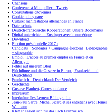
Chansons
Conférence à Montpellier – Tweets
Consultations citoyennes
Cookie policy page
Culture: manifestations allemandes en France
Datenschutz
Deutsch-französische Kooperationen: Unsere Bookmarks
Digital unterrichten – Enseigner avec le numérique
Download
Election présidentielle 2017 :
Candidats + Sondages + Campagne électoral+ Bibliographie
+ sitographie
Emploi : L’accès au premier emploi en France et en
Allemagne
Fehler auf unserem Blog
Flüchtlinge und die Gesetze in Europa, Frankreich und
Deutschland
Frankreich – Deutschland: Der Vergleich
Geschichte
Gustave Flaubert, Correspondance
Impressum
Interkulturelles Lernen: Bibliographie
Jean-Paul Sartre. Michel Sicard et ses entretiens avec Heiner
Wittmann
Klett engagiert sich für das Fach Französisch