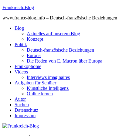
Skip
Frankreich-Blog
to
www.france-blog.info – Deutsch-französische Beziehungen
content
Blog
Aktuelles auf unserem Blog
Konzept
Politik
Deutsch-französische Beziehungen
Europa
Die Reden von E. Macron über Europa
Frankophonie
Videos
Interviews imaginaires
Aufgaben für Schüler
Künstliche Intelligenz
Online lernen
Autor
Suchen
Datenschutz
Impressum