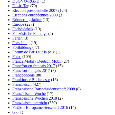
DSGVO-RGPD
(1)
Dt.-fr. Tag
(70)
Election présidentielle 2007
(124)
Elections européennes 2009
(3)
Erinnerungskultur
(13)
Europe
(227)
Fachdidaktik
(19)
Fanzösische Filmtage
(4)
Ferien
(3)
Forschung
(19)
Fortbildung
(47)
Forum de Paris sur la paix
(1)
Fotos
(109)
France Mobil / Deutsch Mobil
(27)
Francfort en français 2017
(15)
Francfort français 2017
(7)
Francophonie
(80)
Frankfurter Buchmesse
(13)
Französisch
(427)
Französische Ratspräsidentschaft 2008
(8)
Französische Woche
(17)
Französische Wochen 2018
(2)
Französischunterricht
(330)
Fußball-Europameisterschaft 2016
(14)
G7
(1)