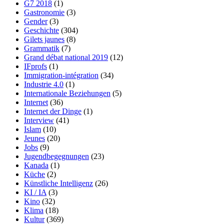
G7 2018
(1)
Gastronomie
(3)
Gender
(3)
Geschichte
(304)
Gilets jaunes
(8)
Grammatik
(7)
Grand débat national 2019
(12)
IFprofs
(1)
Immigration-intégration
(34)
Industrie 4.0
(1)
Internationale Beziehungen
(5)
Internet
(36)
Internet der Dinge
(1)
Interview
(41)
Islam
(10)
Jeunes
(20)
Jobs
(9)
Jugendbegegnungen
(23)
Kanada
(1)
Küche
(2)
Künstliche Intelligenz
(26)
KI / IA
(3)
Kino
(32)
Klima
(18)
Kultur
(369)