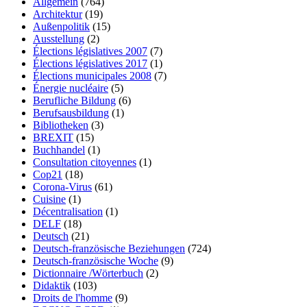
Allgemein
(764)
Architektur
(19)
Außenpolitik
(15)
Ausstellung
(2)
Élections législatives 2007
(7)
Élections législatives 2017
(1)
Élections municipales 2008
(7)
Énergie nucléaire
(5)
Berufliche Bildung
(6)
Berufsausbildung
(1)
Bibliotheken
(3)
BREXIT
(15)
Buchhandel
(1)
Consultation citoyennes
(1)
Cop21
(18)
Corona-Virus
(61)
Cuisine
(1)
Décentralisation
(1)
DELF
(18)
Deutsch
(21)
Deutsch-französische Beziehungen
(724)
Deutsch-französische Woche
(9)
Dictionnaire /Wörterbuch
(2)
Didaktik
(103)
Droits de l'homme
(9)