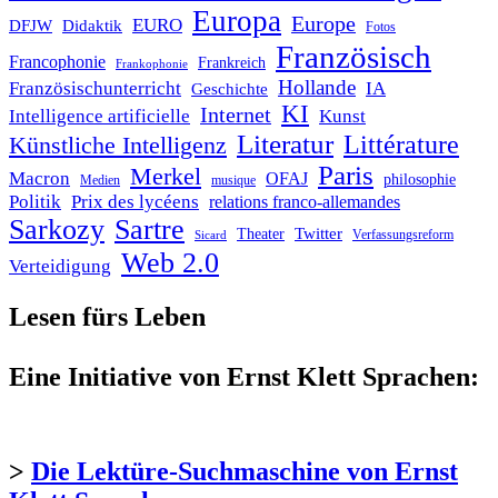
Europa
Europe
EURO
DFJW
Didaktik
Fotos
Französisch
Francophonie
Frankreich
Frankophonie
Hollande
Französischunterricht
IA
Geschichte
KI
Internet
Intelligence artificielle
Kunst
Literatur
Littérature
Künstliche Intelligenz
Paris
Merkel
Macron
OFAJ
philosophie
Medien
musique
Politik
Prix des lycéens
relations franco-allemandes
Sarkozy
Sartre
Twitter
Theater
Verfassungsreform
Sicard
Web 2.0
Verteidigung
Lesen fürs Leben
Eine Initiative von Ernst Klett Sprachen:
>
Die Lektüre-Suchmaschine von Ernst