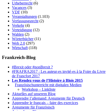
Urheberrecht
(6)
Vacances
(3)
VDF
(10)
Veranstaltungen
(1.103)
Verfassungsrecht
(2)
Verkehr
(4)
Verteidigung
(12)
Wahlen
(2)
Wörterbücher
(11)
Web 2.0
(297)
Wirtschaft
(118)
Frankreich-Blog
#Brexit oder #nonBrexit ?
#FRAFRA2017 : Les auteur-es invité-es à la Foire du Livre
de Francfort 2017
Les Rendez-vous de l’Histoire à Blois 2015
1.
Französischunterricht mit digitalen Medien
Workshop – Linkliste
Aktuelles auf unserem Blog
Apprendre l’allemand: Argumente für Deutsch
Apprendre le français – faire des exercices
Argumente für Französisch