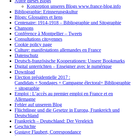
Autor dieses Blogs
Konzeption unseres Blogs www.france-blog.info
Bibliographie: Erinnerungskultur
Blogs: Glossaires et liens
Centenaire: 1914-1918 – Bibliographie und Sitographie
Chansons
Conférence à Montpellier – Tweets
Consultations citoyennes
Cookie policy page
Culture: manifestations allemandes en France
Datenschutz
Deutsch-französische Kooperationen: Unsere Bookmarks
Digital unterrichten – Enseigner avec le numérique
Download
Election présidentielle 2017 :
Candidats + Sondages + Campagne électoral+ Bibliographie
+ sitographie
Emploi : L’accès au premier emploi en France et en
Allemagne
Fehler auf unserem Blog
Flüchtlinge und die Gesetze in Europa, Frankreich und
Deutschland
Frankreich – Deutschland: Der Vergleich
Geschichte
Gustave Flaubert, Correspondance