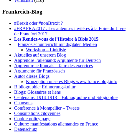
Wirtschaft
(118)
Frankreich-Blog
#Brexit oder #nonBrexit ?
#FRAFRA2017 : Les auteur-es invité-es à la Foire du Livre
de Francfort 2017
Les Rendez-vous de l’Histoire à Blois 2015
1.
Französischunterricht mit digitalen Medien
Workshop – Linkliste
Aktuelles auf unserem Blog
Apprendre l’allemand: Argumente für Deutsch
Apprendre le français – faire des exercices
Argumente für Französisch
Autor dieses Blogs
Konzeption unseres Blogs www.france-blog.info
Bibliographie: Erinnerungskultur
Blogs: Glossaires et liens
Centenaire: 1914-1918 – Bibliographie und Sitographie
Chansons
Conférence à Montpellier – Tweets
Consultations citoyennes
Cookie policy page
Culture: manifestations allemandes en France
Datenschutz