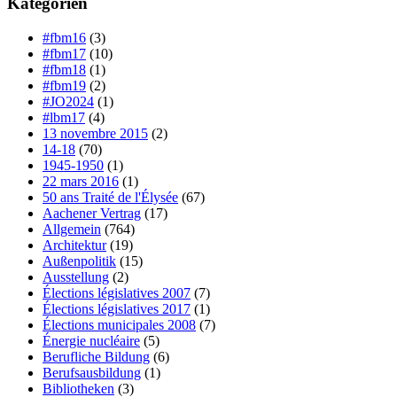
Kategorien
#fbm16
(3)
#fbm17
(10)
#fbm18
(1)
#fbm19
(2)
#JO2024
(1)
#lbm17
(4)
13 novembre 2015
(2)
14-18
(70)
1945-1950
(1)
22 mars 2016
(1)
50 ans Traité de l'Élysée
(67)
Aachener Vertrag
(17)
Allgemein
(764)
Architektur
(19)
Außenpolitik
(15)
Ausstellung
(2)
Élections législatives 2007
(7)
Élections législatives 2017
(1)
Élections municipales 2008
(7)
Énergie nucléaire
(5)
Berufliche Bildung
(6)
Berufsausbildung
(1)
Bibliotheken
(3)