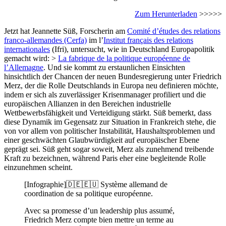
Zum Herunterladen
>>>>>
Jetzt hat Jeannette Süß, Forscherin am
Comité d’études des relations
franco-allemandes (Cerfa)
im l’
Institut français des relations
internationales
(Ifri), untersucht, wie in Deutschland Europapolitik
gemacht wird: >
La fabrique de la politique européenne de
l’Allemagne
. Und sie kommt zu erstaunlichen Einsichten
hinsichtlich der Chancen der neuen Bundesregierung unter Friedrich
Merz, der die Rolle Deutschlands in Europa neu definieren möchte,
indem er sich als zuverlässiger Krisenmanager profiliert und die
europäischen Allianzen in den Bereichen industrielle
Wettbewerbsfähigkeit und Verteidigung stärkt. Süß bemerkt, dass
diese Dynamik im Gegensatz zur Situation in Frankreich stehe, die
von vor allem von politischer Instabilität, Haushaltsproblemen und
einer geschwächten Glaubwürdigkeit auf europäischer Ebene
geprägt sei. Süß geht sogar soweit, Merz als zunehmend treibende
Kraft zu bezeichnen, während Paris eher eine begleitende Rolle
einzunehmen scheint.
[Infographie]🇩🇪🇪🇺 Système allemand de
coordination de sa politique européenne.
Avec sa promesse d’un leadership plus assumé,
Friedrich Merz compte bien mettre un terme au