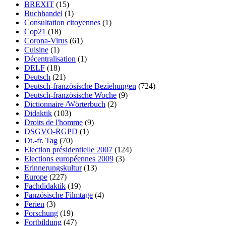
BREXIT
(15)
Buchhandel
(1)
Consultation citoyennes
(1)
Cop21
(18)
Corona-Virus
(61)
Cuisine
(1)
Décentralisation
(1)
DELF
(18)
Deutsch
(21)
Deutsch-französische Beziehungen
(724)
Deutsch-französische Woche
(9)
Dictionnaire /Wörterbuch
(2)
Didaktik
(103)
Droits de l'homme
(9)
DSGVO-RGPD
(1)
Dt.-fr. Tag
(70)
Election présidentielle 2007
(124)
Elections européennes 2009
(3)
Erinnerungskultur
(13)
Europe
(227)
Fachdidaktik
(19)
Fanzösische Filmtage
(4)
Ferien
(3)
Forschung
(19)
Fortbildung
(47)