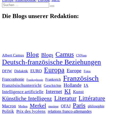
Suche
nach:
Die Blogs unserer Redaktion:
Blog
Camus
Blogs
Albert Camus
CNNum
Deutsch-französische Beziehungen
Europa
Europe
EURO
DFJW
Didaktik
Fotos
Französisch
Francophonie
Frankreich
Frankophonie
Hollande
Französischunterricht
IA
Geschichte
KI
Internet
Intelligence artificielle
Kunst
Literatur
Littérature
Künstliche Intelligenz
Paris
Merkel
Macron
OFAJ
philosophie
Medien
musique
Politik
Prix des lycéens
relations franco-allemandes