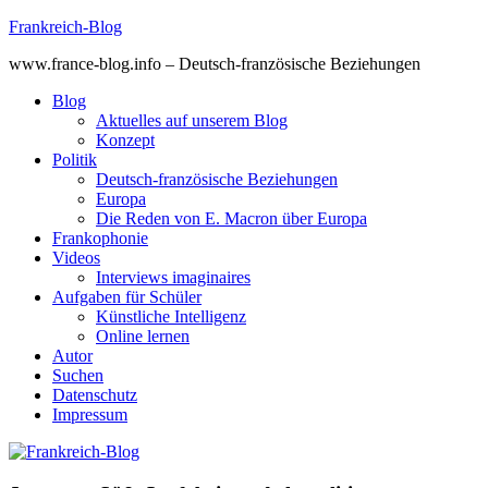
Skip
Frankreich-Blog
to
www.france-blog.info – Deutsch-französische Beziehungen
content
Blog
Aktuelles auf unserem Blog
Konzept
Politik
Deutsch-französische Beziehungen
Europa
Die Reden von E. Macron über Europa
Frankophonie
Videos
Interviews imaginaires
Aufgaben für Schüler
Künstliche Intelligenz
Online lernen
Autor
Suchen
Datenschutz
Impressum