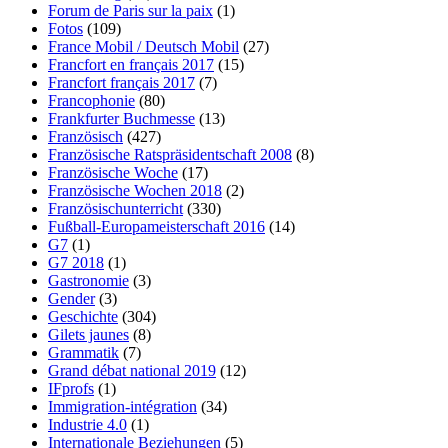
Forum de Paris sur la paix
(1)
Fotos
(109)
France Mobil / Deutsch Mobil
(27)
Francfort en français 2017
(15)
Francfort français 2017
(7)
Francophonie
(80)
Frankfurter Buchmesse
(13)
Französisch
(427)
Französische Ratspräsidentschaft 2008
(8)
Französische Woche
(17)
Französische Wochen 2018
(2)
Französischunterricht
(330)
Fußball-Europameisterschaft 2016
(14)
G7
(1)
G7 2018
(1)
Gastronomie
(3)
Gender
(3)
Geschichte
(304)
Gilets jaunes
(8)
Grammatik
(7)
Grand débat national 2019
(12)
IFprofs
(1)
Immigration-intégration
(34)
Industrie 4.0
(1)
Internationale Beziehungen
(5)