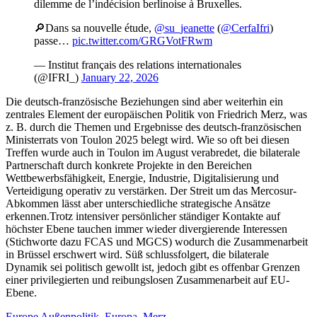
dilemme de l’indécision berlinoise à Bruxelles.
🔎Dans sa nouvelle étude,
@su_jeanette
(
@CerfaIfri
)
passe…
pic.twitter.com/GRGVotFRwm
— Institut français des relations internationales
(@IFRI_)
January 22, 2026
Die deutsch-französische Beziehungen sind aber weiterhin ein
zentrales Element der europäischen Politik von Friedrich Merz, was
z. B. durch die Themen und Ergebnisse des deutsch-französischen
Ministerrats von Toulon 2025 belegt wird. Wie so oft bei diesen
Treffen wurde auch in Toulon im August verabredet, die bilaterale
Partnerschaft durch konkrete Projekte in den Bereichen
Wettbewerbsfähigkeit, Energie, Industrie, Digitalisierung und
Verteidigung operativ zu verstärken. Der Streit um das Mercosur-
Abkommen lässt aber unterschiedliche strategische Ansätze
erkennen.Trotz intensiver persönlicher ständiger Kontakte auf
höchster Ebene tauchen immer wieder divergierende Interessen
(Stichworte dazu FCAS und MGCS) wodurch die Zusammenarbeit
in Brüssel erschwert wird. Süß schlussfolgert, die bilaterale
Dynamik sei politisch gewollt ist, jedoch gibt es offenbar Grenzen
einer privilegierten und reibungslosen Zusammenarbeit auf EU-
Ebene.
Europe
Außenpolitik
,
Europa
,
Merz