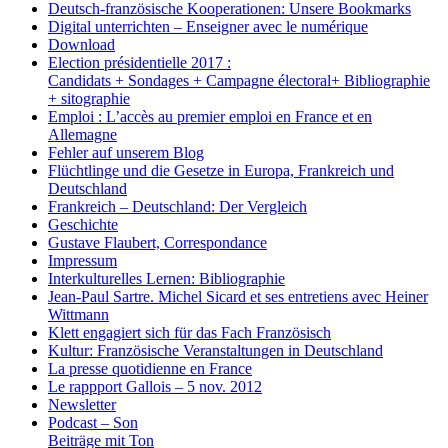
Deutsch-französische Kooperationen: Unsere Bookmarks
Digital unterrichten – Enseigner avec le numérique
Download
Election présidentielle 2017 :
Candidats + Sondages + Campagne électoral+ Bibliographie
+ sitographie
Emploi : L’accès au premier emploi en France et en
Allemagne
Fehler auf unserem Blog
Flüchtlinge und die Gesetze in Europa, Frankreich und
Deutschland
Frankreich – Deutschland: Der Vergleich
Geschichte
Gustave Flaubert, Correspondance
Impressum
Interkulturelles Lernen: Bibliographie
Jean-Paul Sartre. Michel Sicard et ses entretiens avec Heiner
Wittmann
Klett engagiert sich für das Fach Französisch
Kultur: Französische Veranstaltungen in Deutschland
La presse quotidienne en France
Le rappport Gallois – 5 nov. 2012
Newsletter
Podcast – Son
Beiträge mit Ton