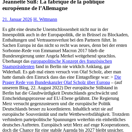
Jeannette Süß: La fabrique de la politique
européenne de l’Allemagne
21. Januar 2026
H. Wittmann
Es gibt eine deutsche Unentschlossenheit nicht nur in der
Innenpolitik auch in der Europapolitik, die in Brüssel zu Blockaden,
Enthaltungen und Vertrauensverlust bei den Partnern führt. In
Sachen Europa ist das nicht so recht was neues, denn bei der ersten
Sorbonne-Rede von Emmanuel Macron 2017 blieb die
Bundesregierung unter Angela Merkel weitgehend sprachlos.
Überhaupt das
europapolitische Konzept des französischen
Staatspräsidenten
fand in Berlin nie wirklich Anklang, gar
Widerhall. Es gab mal einen versuch von Olaf Scholz, aber man
hatte damals den Einruck dass das eine Eintagsfliege war: >
Die
Prager Rede von Bundeskanzler Olaf Scholz über Europa
– (auf
unserem Blog, 22. August 2022) Der europäische Stillstand in
Berlin hat die Glaubwürdigkeit Deutschlands geschwächt und
Entscheidungsprozesse auf EU-Ebene gelähmt. Die Regierung
Merz versucht gegenzusteuern und die europäische Politik
Deutschlands besser
zu koordinieren. Inhaltlich setzt sie auf
europäische Souveränität und mehr Wettbewerbsfähigkeit. Trotzdem
verhindern parteipolitische Spannungen weiterhin ein einheitliches
deutsches Auftreten. Europäisch setzt Merz auf enge Kooperationen,
doch die Chance für eine stabile Agenda bis 2027 bleibt unsicher.