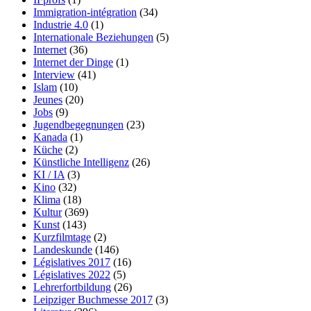
Immigration-intégration
(34)
Industrie 4.0
(1)
Internationale Beziehungen
(5)
Internet
(36)
Internet der Dinge
(1)
Interview
(41)
Islam
(10)
Jeunes
(20)
Jobs
(9)
Jugendbegegnungen
(23)
Kanada
(1)
Küche
(2)
Künstliche Intelligenz
(26)
KI / IA
(3)
Kino
(32)
Klima
(18)
Kultur
(369)
Kunst
(143)
Kurzfilmtage
(2)
Landeskunde
(146)
Législatives 2017
(16)
Législatives 2022
(5)
Lehrerfortbildung
(26)
Leipziger Buchmesse 2017
(3)