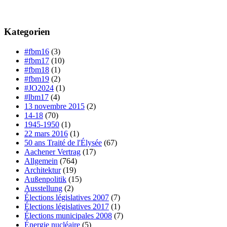
Kategorien
#fbm16
(3)
#fbm17
(10)
#fbm18
(1)
#fbm19
(2)
#JO2024
(1)
#lbm17
(4)
13 novembre 2015
(2)
14-18
(70)
1945-1950
(1)
22 mars 2016
(1)
50 ans Traité de l'Élysée
(67)
Aachener Vertrag
(17)
Allgemein
(764)
Architektur
(19)
Außenpolitik
(15)
Ausstellung
(2)
Élections législatives 2007
(7)
Élections législatives 2017
(1)
Élections municipales 2008
(7)
Énergie nucléaire
(5)