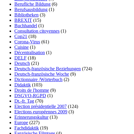
Berufliche Bildung
(6)
Berufsausbildung
(1)
Bibliotheken
(3)
BREXIT
(15)
Buchhandel
(1)
Consultation citoyennes
(1)
Cop21
(18)
Corona-Virus
(61)
Cuisine
(1)
Décentralisation
(1)
DELF
(18)
Deutsch
(21)
Deutsch-französische Beziehungen
(724)
Deutsch-französische Woche
(9)
Dictionnaire /Wörterbuch
(2)
Didaktik
(103)
Droits de l'homme
(9)
DSGVO-RGPD
(1)
Dt.-fr. Tag
(70)
Election présidentielle 2007
(124)
Elections européennes 2009
(3)
Erinnerungskultur
(13)
Europe
(227)
Fachdidaktik
(19)
Fanzösische Filmtage
(4)