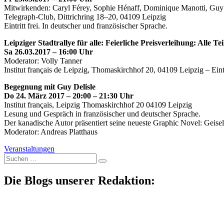
Mitwirkenden: Caryl Férey, Sophie Hénaff, Dominique Manotti, Guy 
Telegraph-Club, Dittrichring 18–20, 04109 Leipzig
Eintritt frei. In deutscher und französischer Sprache.
Leipziger Stadtrallye für alle: Feierliche Preisverleihung: Alle T
Sa 26.03.2017 – 16:00 Uhr
Moderator: Volly Tanner
Institut français de Leipzig, Thomaskirchhof 20, 04109 Leipzig – Eintri
Begegnung mit Guy Delisle
Do 24. März 2017 – 20:00 – 21:30 Uhr
Institut français, Leipzig Thomaskirchhof 20 04109 Leipzig
Lesung und Gespräch in französischer und deutscher Sprache.
Der kanadische Autor präsentiert seine neueste Graphic Novel: Geisel 
Moderator: Andreas Platthaus
Veranstaltungen
Suche
nach:
Die Blogs unserer Redaktion: