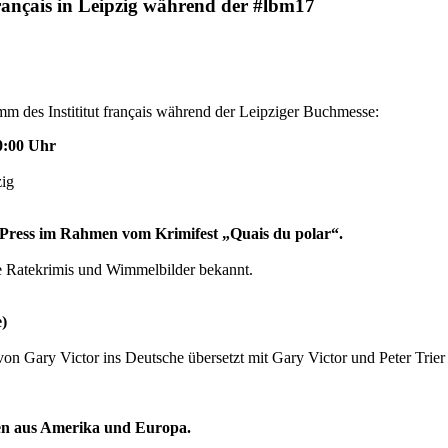
 français in Leipzig während der #lbm17
m des Instititut français während der Leipziger Buchmesse:
10:00 Uhr
zig
Press im Rahmen vom Krimifest „Quais du polar“.
ine Ratekrimis und Wimmelbilder bekannt.
)
Gary Victor ins Deutsche übersetzt mit Gary Victor und Peter Trier
ren aus Amerika und Europa.