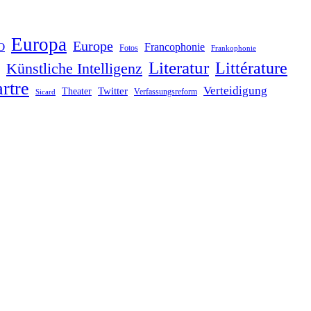
Europa
Europe
O
Francophonie
Fotos
Frankophonie
Literatur
Littérature
Künstliche Intelligenz
rtre
Verteidigung
Twitter
Theater
Verfassungsreform
Sicard