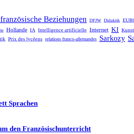
französische Beziehungen
EUR
DFJW
Didaktik
KI
Internet
Hollande
IA
Intelligence artificielle
Kunst
te
Sarkozy
Sa
tik
Prix des lycéens
relations franco-allemandes
ett Sprachen
um den Französischunterricht