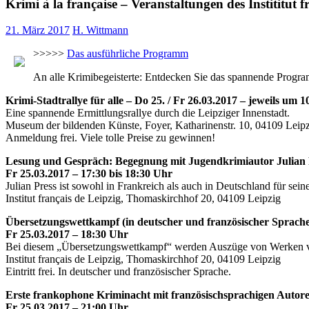
Krimi à la française – Veranstaltungen des Instititut
21. März 2017
H. Wittmann
>>>>>
Das ausführliche Programm
An alle Krimibegeisterte: Entdecken Sie das spannende Program
Krimi-Stadtrallye für alle – Do 25. / Fr 26.03.2017 – jeweils um 
Eine spannende Ermittlungsrallye durch die Leipziger Innenstadt.
Museum der bildenden Künste, Foyer, Katharinenstr. 10, 04109 Leip
Anmeldung frei. Viele tolle Preise zu gewinnen!
Lesung und Gespräch: Begegnung mit Jugendkrimiautor Julian 
Fr 25.03.2017 – 17:30 bis 18:30 Uhr
Julian Press ist sowohl in Frankreich als auch in Deutschland für se
Institut français de Leipzig, Thomaskirchhof 20, 04109 Leipzig
Übersetzungswettkampf (in deutscher und französischer Sprache
Fr 25.03.2017 – 18:30 Uhr
Bei diesem „Übersetzungswettkampf“ werden Auszüge von Werken von 
Institut français de Leipzig, Thomaskirchhof 20, 04109 Leipzig
Eintritt frei. In deutscher und französischer Sprache.
Erste frankophone Kriminacht mit französischsprachigen Auto
Fr 25.03.2017 – 21:00 Uhr