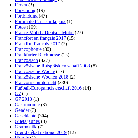
Ferien
(3)
Forschung
(19)
Fortbildung
(47)
Forum de Paris sur la paix
(1)
Fotos
(109)
France Mobil / Deutsch Mobil
(27)
Francfort en français 2017
(15)
Francfort français 2017
(7)
Francophonie
(80)
Frankfurter Buchmesse
(13)
Französisch
(427)
Französische Ratspräsidentschaft 2008
(8)
Französische Woche
(17)
Französische Wochen 2018
(2)
Französischunterricht
(330)
Fußball-Europameisterschaft 2016
(14)
G7
(1)
G7 2018
(1)
Gastronomie
(3)
Gender
(3)
Geschichte
(304)
Gilets jaunes
(8)
Grammatik
(7)
Grand débat national 2019
(12)
IFprofs
(1)