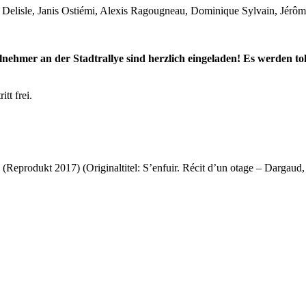
Delisle, Janis Ostiémi, Alexis Ragougneau, Dominique Sylvain, Jérôm
eilnehmer an der Stadtrallye sind herzlich eingeladen! Es werden toll
tt frei.
(Reprodukt 2017) (Originaltitel: S’enfuir. Récit d’un otage – Dargaud,