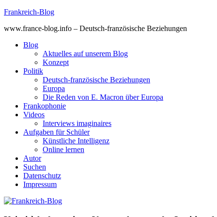
Skip
Frankreich-Blog
to
www.france-blog.info – Deutsch-französische Beziehungen
content
Blog
Aktuelles auf unserem Blog
Konzept
Politik
Deutsch-französische Beziehungen
Europa
Die Reden von E. Macron über Europa
Frankophonie
Videos
Interviews imaginaires
Aufgaben für Schüler
Künstliche Intelligenz
Online lernen
Autor
Suchen
Datenschutz
Impressum