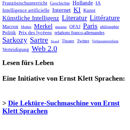
Hollande
Französischunterricht
IA
Geschichte
KI
Internet
Intelligence artificielle
Kunst
Literatur
Littérature
Künstliche Intelligenz
Paris
Merkel
Macron
OFAJ
philosophie
Medien
musique
Politik
Prix des lycéens
relations franco-allemandes
Sarkozy
Sartre
Twitter
Theater
Verfassungsreform
Sicard
Web 2.0
Verteidigung
Lesen fürs Leben
Eine Initiative von Ernst Klett Sprachen:
>
Die Lektüre-Suchmaschine von Ernst
Klett Sprachen