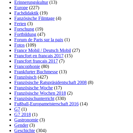
Erinnerungskultur
(13)
Europe
(227)
Fachdidaktik
(19)
Fanzösische Filmtage
(4)
Ferien
(3)
Forschung
(19)
Fortbildung
(47)
Forum de Paris sur la paix
(1)
Fotos
(109)
France Mobil / Deutsch Mobil
(27)
Francfort en français 2017
(15)
Francfort français 2017
(7)
Francophonie
(80)
Frankfurter Buchmesse
(13)
Französisch
(427)
Französische Ratspräsidentschaft 2008
(8)
Französische Woche
(17)
Französische Wochen 2018
(2)
Französischunterricht
(330)
Fußball-Europameisterschaft 2016
(14)
G7
(1)
G7 2018
(1)
Gastronomie
(3)
Gender
(3)
Geschichte
(304)