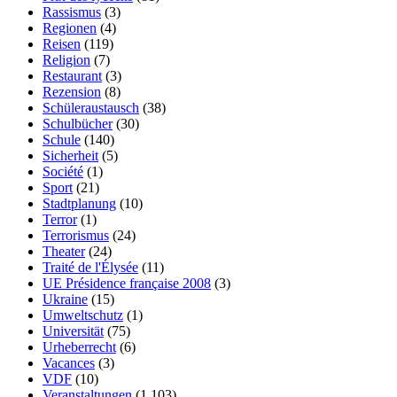
Rassismus
(3)
Regionen
(4)
Reisen
(119)
Religion
(7)
Restaurant
(3)
Rezension
(8)
Schüleraustausch
(38)
Schulbücher
(30)
Schule
(140)
Sicherheit
(5)
Société
(1)
Sport
(21)
Stadtplanung
(10)
Terror
(1)
Terrorismus
(24)
Theater
(24)
Traité de l'Élysée
(11)
UE Présidence française 2008
(3)
Ukraine
(15)
Umweltschutz
(1)
Universität
(75)
Urheberrecht
(6)
Vacances
(3)
VDF
(10)
Veranstaltungen
(1.103)