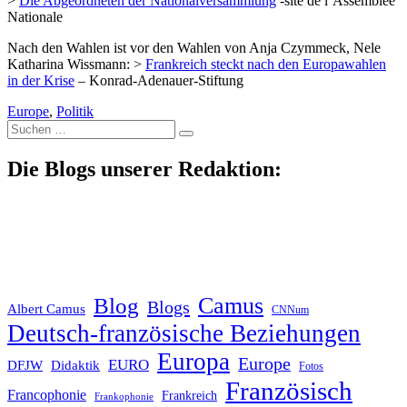
>
Die Abgeordneten der Nationalversammlung
-site de l’Assemblée
Nationale
Nach den Wahlen ist vor den Wahlen von Anja Czymmeck, Nele
Katharina Wissmann: >
Frankreich steckt nach den Europawahlen
in der Krise
– Konrad-Adenauer-Stiftung
Europe
,
Politik
Suche
nach:
Die Blogs unserer Redaktion:
Blog
Camus
Blogs
Albert Camus
CNNum
Deutsch-französische Beziehungen
Europa
Europe
EURO
DFJW
Didaktik
Fotos
Französisch
Francophonie
Frankreich
Frankophonie