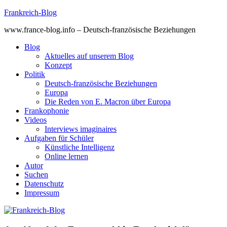
Skip
Frankreich-Blog
to
www.france-blog.info – Deutsch-französische Beziehungen
content
Blog
Aktuelles auf unserem Blog
Konzept
Politik
Deutsch-französische Beziehungen
Europa
Die Reden von E. Macron über Europa
Frankophonie
Videos
Interviews imaginaires
Aufgaben für Schüler
Künstliche Intelligenz
Online lernen
Autor
Suchen
Datenschutz
Impressum