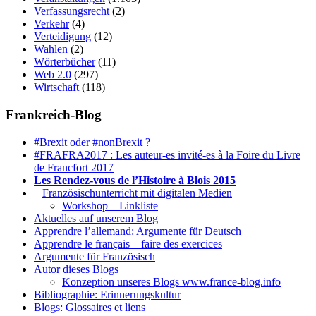
Verfassungsrecht
(2)
Verkehr
(4)
Verteidigung
(12)
Wahlen
(2)
Wörterbücher
(11)
Web 2.0
(297)
Wirtschaft
(118)
Frankreich-Blog
#Brexit oder #nonBrexit ?
#FRAFRA2017 : Les auteur-es invité-es à la Foire du Livre
de Francfort 2017
Les Rendez-vous de l’Histoire à Blois 2015
1.
Französischunterricht mit digitalen Medien
Workshop – Linkliste
Aktuelles auf unserem Blog
Apprendre l’allemand: Argumente für Deutsch
Apprendre le français – faire des exercices
Argumente für Französisch
Autor dieses Blogs
Konzeption unseres Blogs www.france-blog.info
Bibliographie: Erinnerungskultur
Blogs: Glossaires et liens