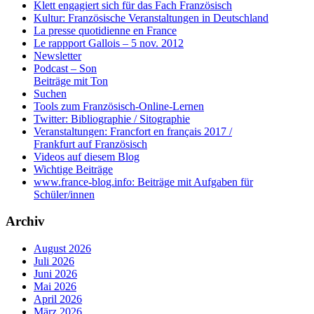
Klett engagiert sich für das Fach Französisch
Kultur: Französische Veranstaltungen in Deutschland
La presse quotidienne en France
Le rappport Gallois – 5 nov. 2012
Newsletter
Podcast – Son
Beiträge mit Ton
Suchen
Tools zum Französisch-Online-Lernen
Twitter: Bibliographie / Sitographie
Veranstaltungen: Francfort en français 2017 /
Frankfurt auf Französisch
Videos auf diesem Blog
Wichtige Beiträge
www.france-blog.info: Beiträge mit Aufgaben für
Schüler/innen
Archiv
August 2026
Juli 2026
Juni 2026
Mai 2026
April 2026
März 2026