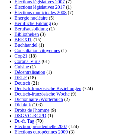
Élections législatives 2007
(7)
Élections législatives 2017
(1)
Élections municipales 2008
(7)
Énergie nucléaire
(5)
Berufliche Bildung
(6)
Berufsausbildung
(1)
Bibliotheken
(3)
BREXIT
(15)
Buchhandel
(1)
Consultation citoyennes
(1)
Cop21
(18)
Corona-Virus
(61)
Cuisine
(1)
Décentralisation
(1)
DELF
(18)
Deutsch
(21)
Deutsch-französische Beziehungen
(724)
Deutsch-französische Woche
(9)
Dictionnaire /Wörterbuch
(2)
Didaktik
(103)
Droits de l'homme
(9)
DSGVO-RGPD
(1)
Dt.-fr. Tag
(70)
Election présidentielle 2007
(124)
Elections européennes 2009
(3)