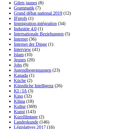
Gilets jaunes
(8)
Grammatik
(7)
Grand débat national 2019
(12)
IFprofs
(1)
Immigration-intégration
(34)
Industrie 4.0
(1)
Internationale Beziehungen
(5)
Internet
(36)
Internet der Dinge
(1)
Interview
(41)
Islam
(10)
Jeunes
(20)
Jobs
(9)
Jugendbegegnungen
(23)
Kanada
(1)
Küche
(2)
Künstliche Intelligenz
(26)
KI / IA
(3)
Kino
(32)
Klima
(18)
Kultur
(369)
Kunst
(143)
Kurzfilmtage
(2)
Landeskunde
(146)
Législatives 2017
(16)