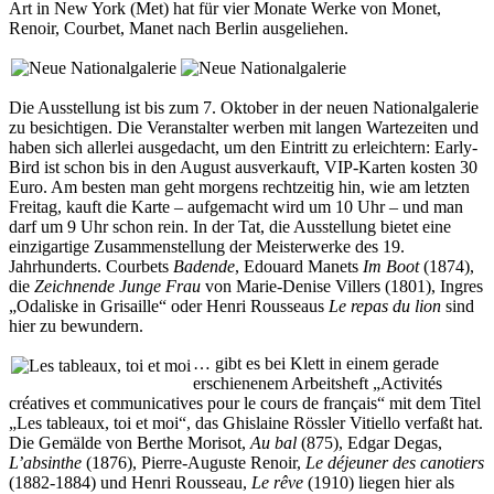
Art in New York (Met) hat für vier Monate Werke von Monet,
Renoir, Courbet, Manet nach Berlin ausgeliehen.
Die Ausstellung ist bis zum 7. Oktober in der neuen Nationalgalerie
zu besichtigen. Die Veranstalter werben mit langen Wartezeiten und
haben sich allerlei ausgedacht, um den Eintritt zu erleichtern: Early-
Bird ist schon bis in den August ausverkauft, VIP-Karten kosten 30
Euro. Am besten man geht morgens rechtzeitig hin, wie am letzten
Freitag, kauft die Karte – aufgemacht wird um 10 Uhr – und man
darf um 9 Uhr schon rein. In der Tat, die Ausstellung bietet eine
einzigartige Zusammenstellung der Meisterwerke des 19.
Jahrhunderts. Courbets
Badende
, Edouard Manets
Im Boot
(1874),
die
Zeichnende Junge Frau
von Marie-Denise Villers (1801), Ingres
„Odaliske in Grisaille“ oder Henri Rousseaus
Le repas du lion
sind
hier zu bewundern.
… gibt es bei Klett in einem gerade
erschienenem Arbeitsheft „Activités
créatives et communicatives pour le cours de français“ mit dem Titel
„Les tableaux, toi et moi“, das Ghislaine Rössler Vitiello verfaßt hat.
Die Gemälde von Berthe Morisot,
Au bal
(875), Edgar Degas,
L’absinthe
(1876), Pierre-Auguste Renoir,
Le déjeuner des canotiers
(1882-1884) und Henri Rousseau,
Le rêve
(1910) liegen hier als