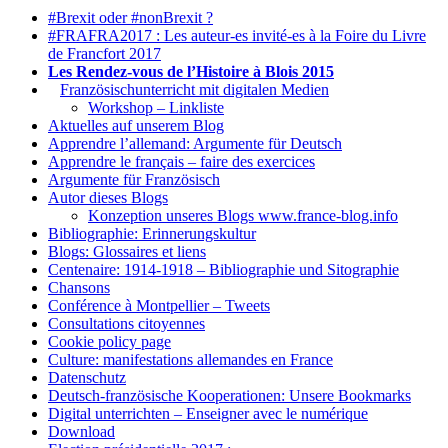
#Brexit oder #nonBrexit ?
#FRAFRA2017 : Les auteur-es invité-es à la Foire du Livre
de Francfort 2017
Les Rendez-vous de l’Histoire à Blois 2015
1.
Französischunterricht mit digitalen Medien
Workshop – Linkliste
Aktuelles auf unserem Blog
Apprendre l’allemand: Argumente für Deutsch
Apprendre le français – faire des exercices
Argumente für Französisch
Autor dieses Blogs
Konzeption unseres Blogs www.france-blog.info
Bibliographie: Erinnerungskultur
Blogs: Glossaires et liens
Centenaire: 1914-1918 – Bibliographie und Sitographie
Chansons
Conférence à Montpellier – Tweets
Consultations citoyennes
Cookie policy page
Culture: manifestations allemandes en France
Datenschutz
Deutsch-französische Kooperationen: Unsere Bookmarks
Digital unterrichten – Enseigner avec le numérique
Download