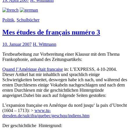
19. April 2007
H. Wittmann
Politik
,
Schulbücher
Mes études de français numéro 3
10. Januar 2007
H. Wittmann
Textbearbeitung zur Vorbereitung einer Klausur mit dem Thema
Frankophonie, anhand des Zeitungsartikels:
Quand l’Amérique était française
in: L’EXPRESS, 4-10-2004.
Dieser Artikel hat mir inhaltlich und sprachlich einige
Schwierigkeiten bereitet, deswegen habe ich nach, und während des
ersten Durchlesens einige Vokabeln nachgeschlagen und nach dem
ersten Durchlesen mir die geschichtlichen Hintergründe
angeeignet.Dabei bin auch auf folgende Seiten gestoßen:
L’expansion française en Amérique du nord jusqu‘ la paix d’Utrecht
(1604 – 1713): >
www.tu-
dresden.de/sulcifra/quebec/geschqu/indiens.htm
Der geschichtliche Hintergrund: