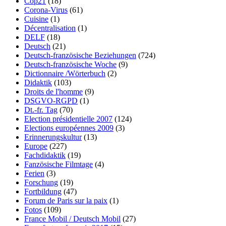
Cop21
(18)
Corona-Virus
(61)
Cuisine
(1)
Décentralisation
(1)
DELF
(18)
Deutsch
(21)
Deutsch-französische Beziehungen
(724)
Deutsch-französische Woche
(9)
Dictionnaire /Wörterbuch
(2)
Didaktik
(103)
Droits de l'homme
(9)
DSGVO-RGPD
(1)
Dt.-fr. Tag
(70)
Election présidentielle 2007
(124)
Elections européennes 2009
(3)
Erinnerungskultur
(13)
Europe
(227)
Fachdidaktik
(19)
Fanzösische Filmtage
(4)
Ferien
(3)
Forschung
(19)
Fortbildung
(47)
Forum de Paris sur la paix
(1)
Fotos
(109)
France Mobil / Deutsch Mobil
(27)