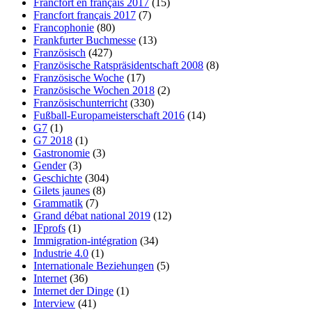
Francfort en français 2017
(15)
Francfort français 2017
(7)
Francophonie
(80)
Frankfurter Buchmesse
(13)
Französisch
(427)
Französische Ratspräsidentschaft 2008
(8)
Französische Woche
(17)
Französische Wochen 2018
(2)
Französischunterricht
(330)
Fußball-Europameisterschaft 2016
(14)
G7
(1)
G7 2018
(1)
Gastronomie
(3)
Gender
(3)
Geschichte
(304)
Gilets jaunes
(8)
Grammatik
(7)
Grand débat national 2019
(12)
IFprofs
(1)
Immigration-intégration
(34)
Industrie 4.0
(1)
Internationale Beziehungen
(5)
Internet
(36)
Internet der Dinge
(1)
Interview
(41)