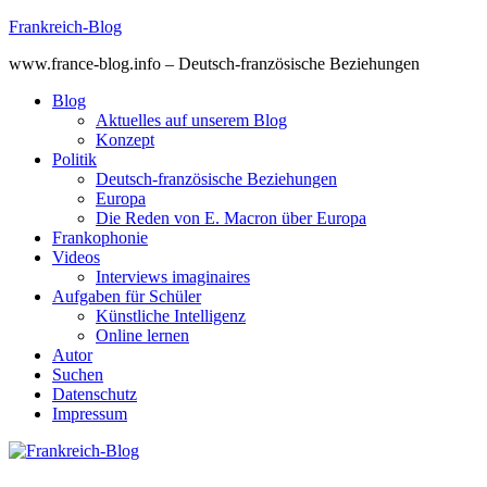
Skip
Frankreich-Blog
to
www.france-blog.info – Deutsch-französische Beziehungen
content
Blog
Aktuelles auf unserem Blog
Konzept
Politik
Deutsch-französische Beziehungen
Europa
Die Reden von E. Macron über Europa
Frankophonie
Videos
Interviews imaginaires
Aufgaben für Schüler
Künstliche Intelligenz
Online lernen
Autor
Suchen
Datenschutz
Impressum