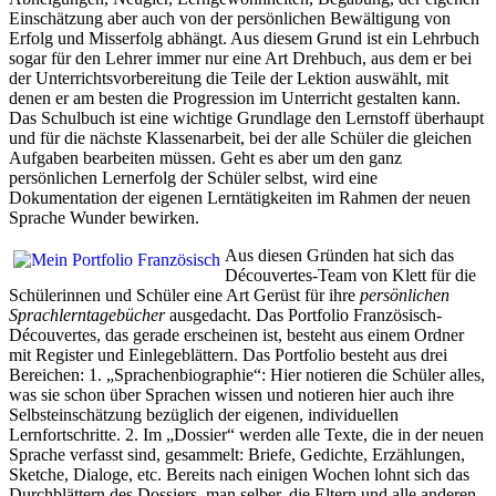
Einschätzung aber auch von der persönlichen Bewältigung von
Erfolg und Misserfolg abhängt. Aus diesem Grund ist ein Lehrbuch
sogar für den Lehrer immer nur eine Art Drehbuch, aus dem er bei
der Unterrichtsvorbereitung die Teile der Lektion auswählt, mit
denen er am besten die Progression im Unterricht gestalten kann.
Das Schulbuch ist eine wichtige Grundlage den Lernstoff überhaupt
und für die nächste Klassenarbeit, bei der alle Schüler die gleichen
Aufgaben bearbeiten müssen. Geht es aber um den ganz
persönlichen Lernerfolg der Schüler selbst, wird eine
Dokumentation der eigenen Lerntätigkeiten im Rahmen der neuen
Sprache Wunder bewirken.
Aus diesen Gründen hat sich das
Découvertes-Team von Klett für die
Schülerinnen und Schüler eine Art Gerüst für ihre
persönlichen
Sprachlerntagebücher
ausgedacht. Das Portfolio Französisch-
Découvertes, das gerade erscheinen ist, besteht aus einem Ordner
mit Register und Einlegeblättern. Das Portfolio besteht aus drei
Bereichen: 1. „Sprachenbiographie“: Hier notieren die Schüler alles,
was sie schon über Sprachen wissen und notieren hier auch ihre
Selbsteinschätzung bezüglich der eigenen, individuellen
Lernfortschritte. 2. Im „Dossier“ werden alle Texte, die in der neuen
Sprache verfasst sind, gesammelt: Briefe, Gedichte, Erzählungen,
Sketche, Dialoge, etc. Bereits nach einigen Wochen lohnt sich das
Durchblättern des Dossiers, man selber, die Eltern und alle anderen