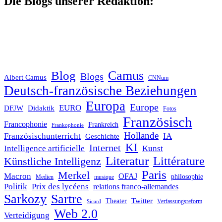
Die Blogs unserer Redaktion:
Blog
Camus
Blogs
Albert Camus
CNNum
Deutsch-französische Beziehungen
Europa
Europe
EURO
DFJW
Didaktik
Fotos
Französisch
Francophonie
Frankreich
Frankophonie
Hollande
Französischunterricht
IA
Geschichte
KI
Internet
Intelligence artificielle
Kunst
Literatur
Littérature
Künstliche Intelligenz
Paris
Merkel
Macron
OFAJ
philosophie
Medien
musique
Politik
Prix des lycéens
relations franco-allemandes
Sarkozy
Sartre
Twitter
Theater
Verfassungsreform
Sicard
Web 2.0
Verteidigung