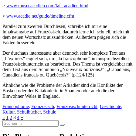
>
www.museeacadien.com/fait_acadien.html
>
www.acadie.net/guide/timeline.cfm
Parallel zum zweiten Durchlesen, schreibe ich mir eine
Inhaltsangabe auf Französisch, dadurch lerne ich schnell, mich mit
dem neuen Wortschatz auszudrücken. Außerdem prägen sich die
Fakten besser ein.
Der durchaus interessante aber dennoch sehr komplexe Text aus
„L’express“ eignet sich, um „la francophonie“ im anspruchsvollen
Französischunterricht zu bearbeiten. Das Thema ist vergleichbar mit
dem Text aus dem Schulbuch „Nouveaux horizons2“: „Canadians,
Canadiens francais ou Québécois?“ (p.124/125)
Ähnliche wie die Probleme der Arkadier sind die Konflikte der
Basken oder der Katalonierin in Spanien oder auch die der
Einwohner Wales in England.
Francophonie
,
Französisch
,
Französischunterricht
,
Geschichte
,
Kultur
,
Schulbücher
,
Schule
«
1
2
3
4
»
Suche
nach: