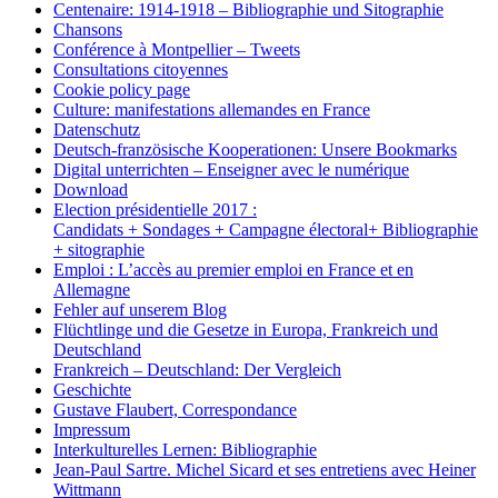
Centenaire: 1914-1918 – Bibliographie und Sitographie
Chansons
Conférence à Montpellier – Tweets
Consultations citoyennes
Cookie policy page
Culture: manifestations allemandes en France
Datenschutz
Deutsch-französische Kooperationen: Unsere Bookmarks
Digital unterrichten – Enseigner avec le numérique
Download
Election présidentielle 2017 :
Candidats + Sondages + Campagne électoral+ Bibliographie
+ sitographie
Emploi : L’accès au premier emploi en France et en
Allemagne
Fehler auf unserem Blog
Flüchtlinge und die Gesetze in Europa, Frankreich und
Deutschland
Frankreich – Deutschland: Der Vergleich
Geschichte
Gustave Flaubert, Correspondance
Impressum
Interkulturelles Lernen: Bibliographie
Jean-Paul Sartre. Michel Sicard et ses entretiens avec Heiner
Wittmann