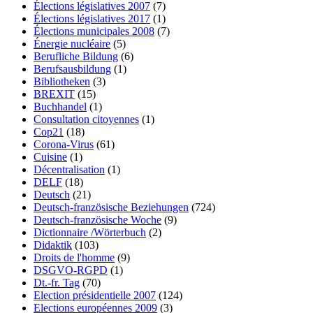
Élections législatives 2007
(7)
Élections législatives 2017
(1)
Élections municipales 2008
(7)
Énergie nucléaire
(5)
Berufliche Bildung
(6)
Berufsausbildung
(1)
Bibliotheken
(3)
BREXIT
(15)
Buchhandel
(1)
Consultation citoyennes
(1)
Cop21
(18)
Corona-Virus
(61)
Cuisine
(1)
Décentralisation
(1)
DELF
(18)
Deutsch
(21)
Deutsch-französische Beziehungen
(724)
Deutsch-französische Woche
(9)
Dictionnaire /Wörterbuch
(2)
Didaktik
(103)
Droits de l'homme
(9)
DSGVO-RGPD
(1)
Dt.-fr. Tag
(70)
Election présidentielle 2007
(124)
Elections européennes 2009
(3)