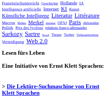
Hollande
Französischunterricht
IA
Geschichte
KI
Internet
Intelligence artificielle
Kunst
Literatur
Littérature
Künstliche Intelligenz
Paris
Merkel
Macron
OFAJ
philosophie
Medien
musique
Politik
Prix des lycéens
relations franco-allemandes
Sarkozy
Sartre
Twitter
Theater
Verfassungsreform
Sicard
Web 2.0
Verteidigung
Lesen fürs Leben
Eine Initiative von Ernst Klett Sprachen:
>
Die Lektüre-Suchmaschine von Ernst
Klett Sprachen