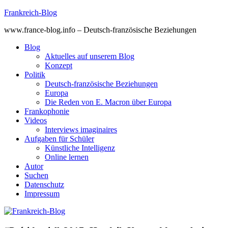
Skip
Frankreich-Blog
to
www.france-blog.info – Deutsch-französische Beziehungen
content
Blog
Aktuelles auf unserem Blog
Konzept
Politik
Deutsch-französische Beziehungen
Europa
Die Reden von E. Macron über Europa
Frankophonie
Videos
Interviews imaginaires
Aufgaben für Schüler
Künstliche Intelligenz
Online lernen
Autor
Suchen
Datenschutz
Impressum