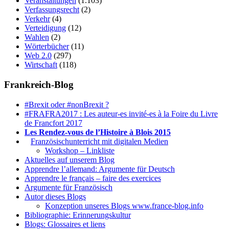
Veranstaltungen
(1.103)
Verfassungsrecht
(2)
Verkehr
(4)
Verteidigung
(12)
Wahlen
(2)
Wörterbücher
(11)
Web 2.0
(297)
Wirtschaft
(118)
Frankreich-Blog
#Brexit oder #nonBrexit ?
#FRAFRA2017 : Les auteur-es invité-es à la Foire du Livre
de Francfort 2017
Les Rendez-vous de l’Histoire à Blois 2015
1.
Französischunterricht mit digitalen Medien
Workshop – Linkliste
Aktuelles auf unserem Blog
Apprendre l’allemand: Argumente für Deutsch
Apprendre le français – faire des exercices
Argumente für Französisch
Autor dieses Blogs
Konzeption unseres Blogs www.france-blog.info
Bibliographie: Erinnerungskultur
Blogs: Glossaires et liens