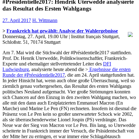
#Présidentielle2017: Hendrik Uterwedde analysierte
das Resultat des Ersten Wahlgangs
27. April 2017
H. Wittmann
>
Frankreich hat gewählt: Analyse der Wahlergebnisse
Donnerstag, 27. April, 19.00 Uhr | Institut français Stuttgart,
Schloßstr. 51, 70174 Stuttgart
Am 7. Mai wird die Stichwahl der #Présidentielle2017 stattfinden.
Prof. Dr. Henrik Uterwedde, Politikwissenschaftler, Frankreich-
Experte und ehemaliger stellvertretender Leiter des
DFI
Ludwigsburg
, analysierte heute abend die >
Ergebnisse die ersten
Runde der #Préesidentielle2017
, die am 24. April stattgefunden hat.
In jeder Hinsicht hat, wenn auch ohne große Überraschung, weil so
ziemlich genau vorhergesehen, das Resultat des ersten Wahlgangs
politisches Neuland aufgemacht. Vier große Strömungen konnten
sich Chancen auf den Einzug in den zweiten Wahlgang machen, wo
alle mit den dann auch Erstplatzierten Emmanuel Macron (En
Marche) und Marine Le Pen (FN) rechneten. Insofern ist diesmal die
Präsenz von Le Pen kein so großer unerwarteter Schock wie 2002,
als sie überraschenderweise Lionel Jospin (PS) verdrängte. Das
Neue war der Sieg von Macron vor Le Pen. Bis lang, so Uterwedde
scheiterte in Frankreich immer der Versuch, die Präsidentschaft von
der Mitte her zu erringen, er war immer eine Schlagabtausch