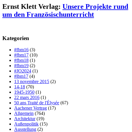
Ernst Klett Verlag:
Unsere Projekte rund
um den Französischunterricht
Kategorien
#fbm16
(3)
#fbm17
(10)
#fbm18
(1)
#fbm19
(2)
#JO2024
(1)
#lbm17
(4)
13 novembre 2015
(2)
14-18
(70)
1945-1950
(1)
22 mars 2016
(1)
50 ans Traité de l'Élysée
(67)
Aachener Vertrag
(17)
Allgemein
(764)
Architektur
(19)
Außenpolitik
(15)
Ausstellung
(2)