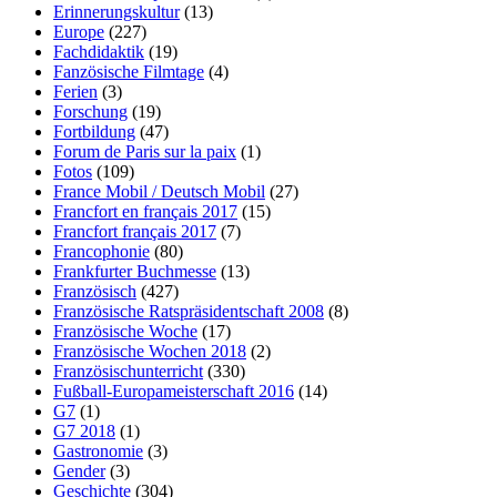
Erinnerungskultur
(13)
Europe
(227)
Fachdidaktik
(19)
Fanzösische Filmtage
(4)
Ferien
(3)
Forschung
(19)
Fortbildung
(47)
Forum de Paris sur la paix
(1)
Fotos
(109)
France Mobil / Deutsch Mobil
(27)
Francfort en français 2017
(15)
Francfort français 2017
(7)
Francophonie
(80)
Frankfurter Buchmesse
(13)
Französisch
(427)
Französische Ratspräsidentschaft 2008
(8)
Französische Woche
(17)
Französische Wochen 2018
(2)
Französischunterricht
(330)
Fußball-Europameisterschaft 2016
(14)
G7
(1)
G7 2018
(1)
Gastronomie
(3)
Gender
(3)
Geschichte
(304)