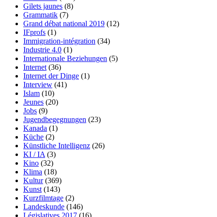
Gilets jaunes
(8)
Grammatik
(7)
Grand débat national 2019
(12)
IFprofs
(1)
Immigration-intégration
(34)
Industrie 4.0
(1)
Internationale Beziehungen
(5)
Internet
(36)
Internet der Dinge
(1)
Interview
(41)
Islam
(10)
Jeunes
(20)
Jobs
(9)
Jugendbegegnungen
(23)
Kanada
(1)
Küche
(2)
Künstliche Intelligenz
(26)
KI / IA
(3)
Kino
(32)
Klima
(18)
Kultur
(369)
Kunst
(143)
Kurzfilmtage
(2)
Landeskunde
(146)
Législatives 2017
(16)