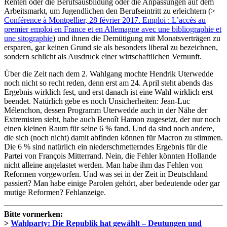
Renten oder die Berufsausbildung oder die Anpassungen auf dem
Arbeitsmarkt, um Jugendlichen den Berufseintritt zu erleichtern (>
Conférence à Montpellier, 28 février 2017. Emploi : L’accès au
premier emploi en France et en Allemagne avec une bibliographie et
une sitographie
) und ihnen die Demütigung mit Monatsverträgen zu
ersparen, gar keinen Grund sie als besonders liberal zu bezeichnen,
sondern schlicht als Ausdruck einer wirtschaftlichen Vernunft.
Über die Zeit nach dem 2. Wahlgang mochte Hendrik Uterwedde
noch nicht so recht reden, denn erst am 24. April steht abends das
Ergebnis wirklich fest, und erst danach ist eine Wahl wirklich erst
beendet. Natürlich gebe es noch Unsicherheiten: Jean-Luc
Mélenchon, dessen Programm Uterwedde auch in der Nähe der
Extremisten sieht, habe auch Benoît Hamon zugesetzt, der nur noch
einen kleinen Raum für seine 6 % fand. Und da sind noch andere,
die sich (noch nicht) damit abfinden können für Macron zu stimmen.
Die 6 % sind natürlich ein niederschmetterndes Ergebnis für die
Partei von François Mitterrand. Nein, die Fehler könnten Hollande
nicht alleine angelastet werden. Man habe ihm das Fehlen von
Reformen vorgeworfen. Und was sei in der Zeit in Deutschland
passiert? Man habe einige Parolen gehört, aber bedeutende oder gar
mutige Reformen? Fehlanzeige.
Bitte vormerken:
>
Wahlparty: Die Republik hat gewählt – Deutungen und