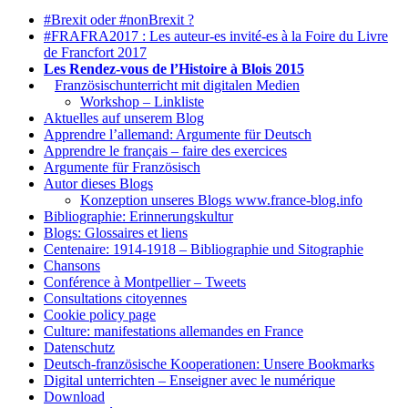
#Brexit oder #nonBrexit ?
#FRAFRA2017 : Les auteur-es invité-es à la Foire du Livre
de Francfort 2017
Les Rendez-vous de l’Histoire à Blois 2015
1.
Französischunterricht mit digitalen Medien
Workshop – Linkliste
Aktuelles auf unserem Blog
Apprendre l’allemand: Argumente für Deutsch
Apprendre le français – faire des exercices
Argumente für Französisch
Autor dieses Blogs
Konzeption unseres Blogs www.france-blog.info
Bibliographie: Erinnerungskultur
Blogs: Glossaires et liens
Centenaire: 1914-1918 – Bibliographie und Sitographie
Chansons
Conférence à Montpellier – Tweets
Consultations citoyennes
Cookie policy page
Culture: manifestations allemandes en France
Datenschutz
Deutsch-französische Kooperationen: Unsere Bookmarks
Digital unterrichten – Enseigner avec le numérique
Download