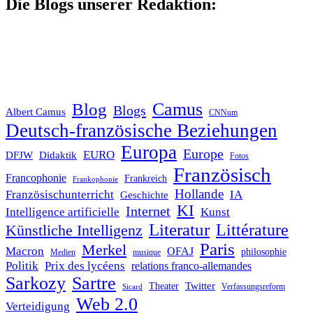
Die Blogs unserer Redaktion:
Blog
Camus
Blogs
Albert Camus
CNNum
Deutsch-französische Beziehungen
Europa
Europe
EURO
DFJW
Didaktik
Fotos
Französisch
Francophonie
Frankreich
Frankophonie
Hollande
Französischunterricht
IA
Geschichte
KI
Internet
Intelligence artificielle
Kunst
Literatur
Littérature
Künstliche Intelligenz
Paris
Merkel
Macron
OFAJ
philosophie
Medien
musique
Politik
Prix des lycéens
relations franco-allemandes
Sarkozy
Sartre
Twitter
Theater
Verfassungsreform
Sicard
Web 2.0
Verteidigung