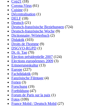
Cop21
(18)
Corona-Virus
(61)
Cuisine
(1)
Décentralisation
(1)
DELF
(18)
Deutsch
(21)
Deutsch-französische Beziehungen
(724)
Deutsch-französische Woche
(9)
Dictionnaire /Wörterbuch
(2)
Didaktik
(103)
Droits de l'homme
(9)
DSGVO-RGPD
(1)
Dt.-fr. Tag
(70)
Election présidentielle 2007
(124)
Elections européennes 2009
(3)
Erinnerungskultur
(13)
Europe
(227)
Fachdidaktik
(19)
Fanzösische Filmtage
(4)
Ferien
(3)
Forschung
(19)
Fortbildung
(47)
Forum de Paris sur la paix
(1)
Fotos
(109)
France Mobil / Deutsch Mobil
(27)