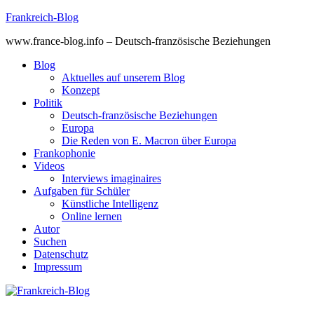
Skip
Frankreich-Blog
to
www.france-blog.info – Deutsch-französische Beziehungen
content
Blog
Aktuelles auf unserem Blog
Konzept
Politik
Deutsch-französische Beziehungen
Europa
Die Reden von E. Macron über Europa
Frankophonie
Videos
Interviews imaginaires
Aufgaben für Schüler
Künstliche Intelligenz
Online lernen
Autor
Suchen
Datenschutz
Impressum