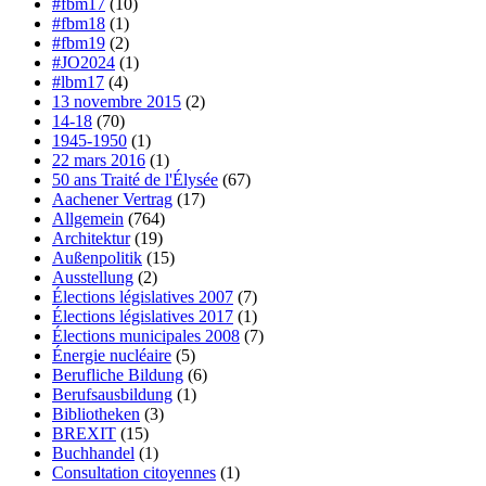
#fbm17
(10)
#fbm18
(1)
#fbm19
(2)
#JO2024
(1)
#lbm17
(4)
13 novembre 2015
(2)
14-18
(70)
1945-1950
(1)
22 mars 2016
(1)
50 ans Traité de l'Élysée
(67)
Aachener Vertrag
(17)
Allgemein
(764)
Architektur
(19)
Außenpolitik
(15)
Ausstellung
(2)
Élections législatives 2007
(7)
Élections législatives 2017
(1)
Élections municipales 2008
(7)
Énergie nucléaire
(5)
Berufliche Bildung
(6)
Berufsausbildung
(1)
Bibliotheken
(3)
BREXIT
(15)
Buchhandel
(1)
Consultation citoyennes
(1)