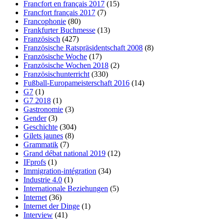
Francfort en français 2017
(15)
Francfort français 2017
(7)
Francophonie
(80)
Frankfurter Buchmesse
(13)
Französisch
(427)
Französische Ratspräsidentschaft 2008
(8)
Französische Woche
(17)
Französische Wochen 2018
(2)
Französischunterricht
(330)
Fußball-Europameisterschaft 2016
(14)
G7
(1)
G7 2018
(1)
Gastronomie
(3)
Gender
(3)
Geschichte
(304)
Gilets jaunes
(8)
Grammatik
(7)
Grand débat national 2019
(12)
IFprofs
(1)
Immigration-intégration
(34)
Industrie 4.0
(1)
Internationale Beziehungen
(5)
Internet
(36)
Internet der Dinge
(1)
Interview
(41)