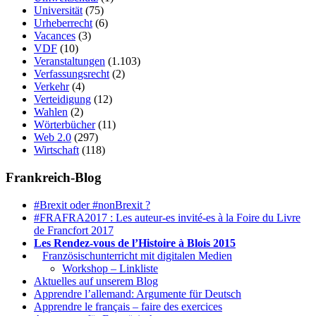
Universität
(75)
Urheberrecht
(6)
Vacances
(3)
VDF
(10)
Veranstaltungen
(1.103)
Verfassungsrecht
(2)
Verkehr
(4)
Verteidigung
(12)
Wahlen
(2)
Wörterbücher
(11)
Web 2.0
(297)
Wirtschaft
(118)
Frankreich-Blog
#Brexit oder #nonBrexit ?
#FRAFRA2017 : Les auteur-es invité-es à la Foire du Livre
de Francfort 2017
Les Rendez-vous de l’Histoire à Blois 2015
1.
Französischunterricht mit digitalen Medien
Workshop – Linkliste
Aktuelles auf unserem Blog
Apprendre l’allemand: Argumente für Deutsch
Apprendre le français – faire des exercices