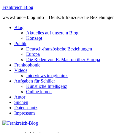
Skip
Frankreich-Blog
to
www.france-blog.info – Deutsch-französische Beziehungen
content
Blog
Aktuelles auf unserem Blog
Konzept
Politik
Deutsch-französische Beziehungen
Europa
Die Reden von E. Macron über Europa
Frankophonie
Videos
Interviews imaginaires
Aufgaben für Schüler
Künstliche Intelligenz
Online lernen
Autor
Suchen
Datenschutz
Impressum