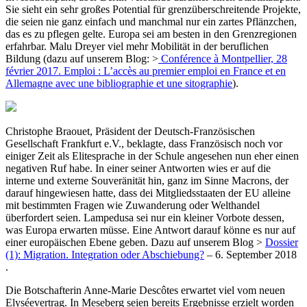
Sie sieht ein sehr großes Potential für grenzüberschreitende Projekte,
die seien nie ganz einfach und manchmal nur ein zartes Pflänzchen,
das es zu pflegen gelte. Europa sei am besten in den Grenzregionen
erfahrbar. Malu Dreyer viel mehr Mobilität in der beruflichen
Bildung (dazu auf unserem Blog: >
Conférence à Montpellier, 28
février 2017. Emploi : L’accès au premier emploi en France et en
Allemagne avec une bibliographie et une sitographie
).
Christophe Braouet, Präsident der Deutsch-Französischen
Gesellschaft Frankfurt e.V., beklagte, dass Französisch noch vor
einiger Zeit als Elitesprache in der Schule angesehen nun eher einen
negativen Ruf habe. In einer seiner Antworten wies er auf die
interne und externe Souveränität hin, ganz im Sinne Macrons, der
darauf hingewiesen hatte, dass dei Mitgliedsstaaten der EU alleine
mit bestimmten Fragen wie Zuwanderung oder Welthandel
überfordert seien. Lampedusa sei nur ein kleiner Vorbote dessen,
was Europa erwarten müsse. Eine Antwort darauf könne es nur auf
einer europäischen Ebene geben. Dazu auf unserem Blog >
Dossier
(1): Migration. Integration oder Abschiebung?
– 6. September 2018
.
Die Botschafterin Anne-Marie Descôtes erwartet viel vom neuen
Elyséevertrag. In Meseberg seien bereits Ergebnisse erzielt worden