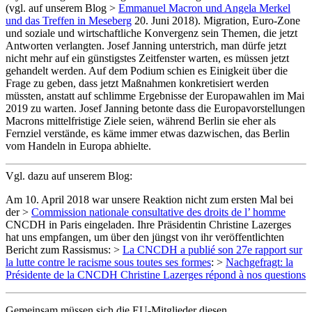
(vgl. auf unserem Blog >
Emmanuel Macron und Angela Merkel
und das Treffen in Meseberg
20. Juni 2018). Migration, Euro-Zone
und soziale und wirtschaftliche Konvergenz sein Themen, die jetzt
Antworten verlangten. Josef Janning unterstrich, man dürfe jetzt
nicht mehr auf ein günstigstes Zeitfenster warten, es müssen jetzt
gehandelt werden. Auf dem Podium schien es Einigkeit über die
Frage zu geben, dass jetzt Maßnahmen konkretisiert werden
müssten, anstatt auf schlimme Ergebnisse der Europawahlen im Mai
2019 zu warten. Josef Janning betonte dass die Europavorstellungen
Macrons mittelfristige Ziele seien, während Berlin sie eher als
Fernziel verstände, es käme immer etwas dazwischen, das Berlin
vom Handeln in Europa abhielte.
Vgl. dazu auf unserem Blog:
Am 10. April 2018 war unsere Reaktion nicht zum ersten Mal bei
der >
Commission nationale consultative des droits de l’ homme
CNCDH in Paris eingeladen. Ihre Präsidentin Christine Lazerges
hat uns empfangen, um über den jüngst von ihr veröffentlichten
Bericht zum Rassismus: >
La CNCDH a publié son 27e rapport sur
la lutte contre le racisme sous toutes ses formes
: >
Nachgefragt: la
Présidente de la CNCDH Christine Lazerges répond à nos questions
Gemeinsam müssen sich die EU-Mitglieder diesen