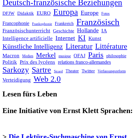
Deutsch-französische Beziehungen
Europa
Europe
EURO
DFJW
Didaktik
Fotos
Französisch
Francophonie
Frankreich
Frankophonie
Hollande
Französischunterricht
IA
Geschichte
KI
Internet
Intelligence artificielle
Kunst
Literatur
Littérature
Künstliche Intelligenz
Paris
Merkel
Macron
OFAJ
philosophie
Medien
musique
Politik
Prix des lycéens
relations franco-allemandes
Sarkozy
Sartre
Twitter
Theater
Verfassungsreform
Sicard
Web 2.0
Verteidigung
Lesen fürs Leben
Eine Initiative von Ernst Klett Sprachen:
>
Die Lektüre-Suchmaschine von Ernst