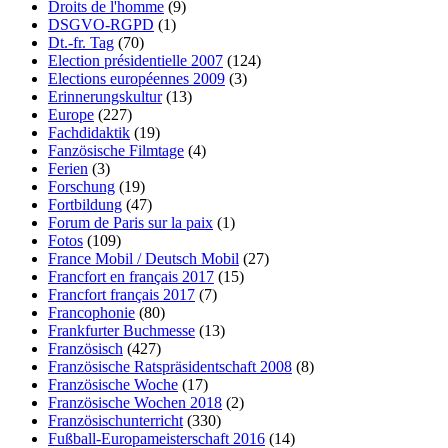
Droits de l'homme
(9)
DSGVO-RGPD
(1)
Dt.-fr. Tag
(70)
Election présidentielle 2007
(124)
Elections européennes 2009
(3)
Erinnerungskultur
(13)
Europe
(227)
Fachdidaktik
(19)
Fanzösische Filmtage
(4)
Ferien
(3)
Forschung
(19)
Fortbildung
(47)
Forum de Paris sur la paix
(1)
Fotos
(109)
France Mobil / Deutsch Mobil
(27)
Francfort en français 2017
(15)
Francfort français 2017
(7)
Francophonie
(80)
Frankfurter Buchmesse
(13)
Französisch
(427)
Französische Ratspräsidentschaft 2008
(8)
Französische Woche
(17)
Französische Wochen 2018
(2)
Französischunterricht
(330)
Fußball-Europameisterschaft 2016
(14)