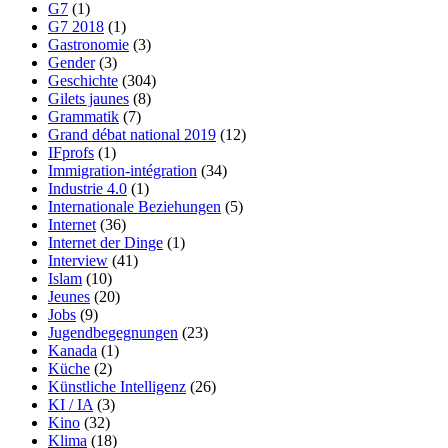
G7
(1)
G7 2018
(1)
Gastronomie
(3)
Gender
(3)
Geschichte
(304)
Gilets jaunes
(8)
Grammatik
(7)
Grand débat national 2019
(12)
IFprofs
(1)
Immigration-intégration
(34)
Industrie 4.0
(1)
Internationale Beziehungen
(5)
Internet
(36)
Internet der Dinge
(1)
Interview
(41)
Islam
(10)
Jeunes
(20)
Jobs
(9)
Jugendbegegnungen
(23)
Kanada
(1)
Küche
(2)
Künstliche Intelligenz
(26)
KI / IA
(3)
Kino
(32)
Klima
(18)