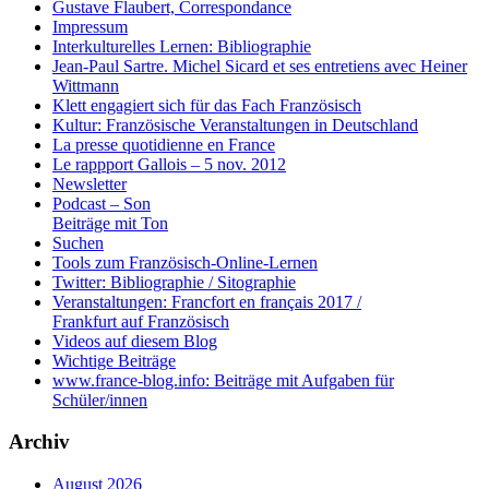
Gustave Flaubert, Correspondance
Impressum
Interkulturelles Lernen: Bibliographie
Jean-Paul Sartre. Michel Sicard et ses entretiens avec Heiner
Wittmann
Klett engagiert sich für das Fach Französisch
Kultur: Französische Veranstaltungen in Deutschland
La presse quotidienne en France
Le rappport Gallois – 5 nov. 2012
Newsletter
Podcast – Son
Beiträge mit Ton
Suchen
Tools zum Französisch-Online-Lernen
Twitter: Bibliographie / Sitographie
Veranstaltungen: Francfort en français 2017 /
Frankfurt auf Französisch
Videos auf diesem Blog
Wichtige Beiträge
www.france-blog.info: Beiträge mit Aufgaben für
Schüler/innen
Archiv
August 2026