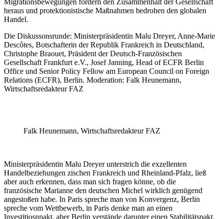
Migrationsbewegungen fordern den Zusammenhalt der Gesellschaft
heraus und protektionistische Maßnahmen bedrohen den globalen
Handel.
Die Diskussonsrunde: Ministerpräsidentin Malu Dreyer, Anne-Marie
Descôtes, Botschafterin der Republik Frankreich in Deutschland,
Christophe Braouet, Präsident der Deutsch-Französischen
Gesellschaft Frankfurt e.V., Josef Janning, Head of ECFR Berlin
Office und Senior Policy Fellow am European Council on Foreign
Relations (ECFR), Berlin. Moderation: Falk Heunemann,
Wirtschaftsredakteur FAZ
Falk Heunemann, Wirtschaftsredakteur FAZ
Ministerpräsidentin Malu Dreyer unterstrich die exzellenten
Handelbeziehungen zischen Frankreich und Rheinland-Pfalz, ließ
aber auch erkennen, dass man sich fragen könne, ob die
französische Marianne den deutschen Michel wirklich genügend
angestoßen habe. In Paris spreche man von Konvergenz, Berlin
spreche vom Wettbewerb, in Paris denke man an einen
Investitiosnpakt, aber Berlin verstände darunter einen Stabilitätspakt.