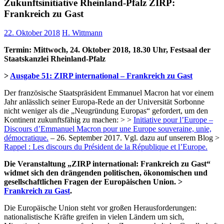
Zukunftsinitiative Rheinland-Pfalz ZIRP:
Frankreich zu Gast
22. Oktober 2018
H. Wittmann
Termin: Mittwoch, 24. Oktober 2018, 18.30 Uhr, Festsaal der
Staatskanzlei Rheinland-Pfalz
>
Ausgabe 51: ZIRP international – Frankreich zu Gast
Der französische Staatspräsident Emmanuel Macron hat vor einem
Jahr anlässlich seiner Europa-Rede an der Universität Sorbonne
nicht weniger als die „Neugründung Europas“ gefordert, um den
Kontinent zukunftsfähig zu machen: > >
Initiative pour l’Europe –
Discours d’Emmanuel Macron pour une Europe souveraine, unie,
démocratique.
– 26. September 2017. Vgl. dazu auf unserem Blog >
Rappel : Les discours du Président de la République et l’Europe.
Die Veranstaltung „ZIRP international: Frankreich zu Gast“
widmet sich den drängenden politischen, ökonomischen und
gesellschaftlichen Fragen der Europäischen Union. >
Frankreich zu Gast
.
Die Europäische Union steht vor großen Herausforderungen:
nationalistische Kräfte greifen in vielen Ländern um sich,